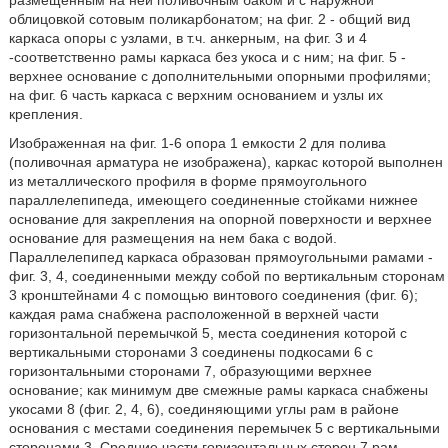
размещенным на ней поливочным баком и с наружной
облицовкой сотовым поликарбонатом; на фиг. 2 - общий вид
каркаса опоры с узлами, в т.ч. анкерным, на фиг. 3 и 4
-соответственно рамы каркаса без укоса и с ним; на фиг. 5 -
верхнее основание с дополнительными опорными профилями;
на фиг. 6 часть каркаса с верхним основанием и узлы их
крепления.
Изображенная на фиг. 1-6 опора 1 емкости 2 для полива
(поливочная арматура не изображена), каркас которой выполнен
из металлического профиля в форме прямоугольного
параллелепипеда, имеющего соединенные стойками нижнее
основание для закрепления на опорной поверхности и верхнее
основание для размещения на нем бака с водой.
Параллелепипед каркаса образован прямоугольными рамами -
фиг. 3, 4, соединенными между собой по вертикальным сторонам
3 кронштейнами 4 с помощью винтового соединения (фиг. 6);
каждая рама снабжена расположенной в верхней части
горизонтальной перемычкой 5, места соединения которой с
вертикальными сторонами 3 соединены подкосами 6 с
горизонтальными сторонами 7, образующими верхнее
основание; как минимум две смежные рамы каркаса снабжены
укосами 8 (фиг. 2, 4, 6), соединяющими углы рам в районе
основания с местами соединения перемычек 5 с вертикальными
сторонами 3. Средние части горизонтальных сторон 7 рам,