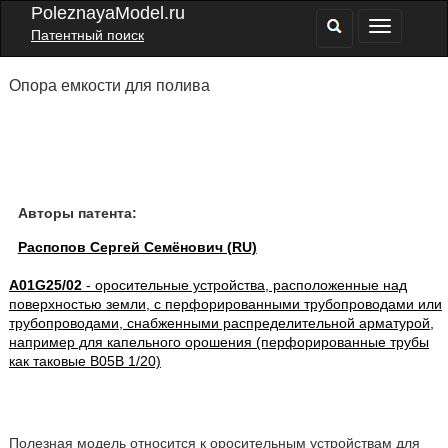
PoleznayaModel.ru
Патентный поиск
Опора емкости для полива
Авторы патента:
Распопов Сергей Семёнович (RU)
A01G25/02
- оросительные устройства, расположенные над
поверхностью земли, с перфорированными трубопроводами или
трубопроводами, снабженными распределительной арматурой,
например для капельного орошения (перфорированные трубы
как таковые B05B 1/20)
Полезная модель относится к оросительным устройствам для