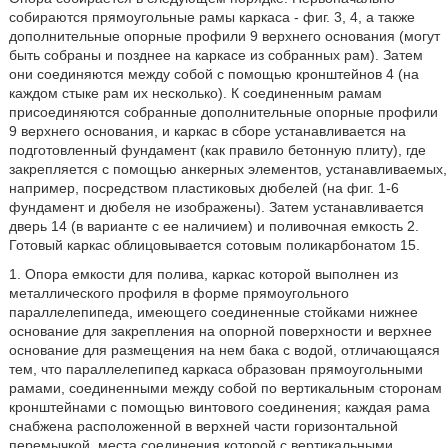
собираются прямоугольные рамы каркаса - фиг. 3, 4, а также
дополнительные опорные профили 9 верхнего основания (могут
быть собраны и позднее на каркасе из собранных рам). Затем
они соединяются между собой с помощью кронштейнов 4 (на
каждом стыке рам их несколько). К соединенным рамам
присоединяются собранные дополнительные опорные профили
9 верхнего основания, и каркас в сборе устанавливается на
подготовленный фундамент (как правило бетонную плиту), где
закрепляется с помощью анкерных элементов, устанавливаемых,
например, посредством пластиковых дюбелей (на фиг. 1-6
фундамент и дюбеля не изображены). Затем устанавливается
дверь 14 (в варианте с ее наличием) и поливочная емкость 2.
Готовый каркас облицовывается сотовым поликарбонатом 15.
1. Опора емкости для полива, каркас которой выполнен из
металлического профиля в форме прямоугольного
параллелепипеда, имеющего соединенные стойками нижнее
основание для закрепления на опорной поверхности и верхнее
основание для размещения на нем бака с водой, отличающаяся
тем, что параллелепипед каркаса образован прямоугольными
рамами, соединенными между собой по вертикальным сторонам
кронштейнами с помощью винтового соединения; каждая рама
снабжена расположенной в верхней части горизонтальной
перемычкой, места соединения которой с вертикальными