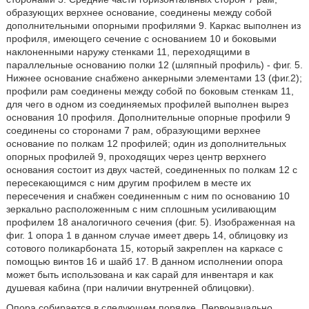
образующих верхнее основание, соединены между собой
дополнительными опорными профилями 9. Каркас выполнен из
профиля, имеющего сечение с основанием 10 и боковыми
наклоненными наружу стенками 11, переходящими в
параллельные основанию полки 12 (шляпный профиль) - фиг. 5.
Нижнее основание снабжено анкерными элементами 13 (фиг.2);
профили рам соединены между собой по боковым стенкам 11,
для чего в одном из соединяемых профилей выполнен вырез
основания 10 профиля. Дополнительные опорные профили 9
соединены со сторонами 7 рам, образующими верхнее
основание по полкам 12 профилей; один из дополнительных
опорных профилей 9, проходящих через центр верхнего
основания состоит из двух частей, соединенных по полкам 12 с
пересекающимся с ним другим профилем в месте их
пересечения и снабжен соединенным с ним по основанию 10
зеркально расположенным с ним сплошным усиливающим
профилем 18 аналогичного сечения (фиг. 5). Изображенная на
фиг. 1 опора 1 в данном случае имеет дверь 14, облицовку из
сотового поликарбоната 15, который закреплен на каркасе с
помощью винтов 16 и шайб 17. В данном исполнении опора
может быть использована и как сарай для инвентаря и как
душевая кабина (при наличии внутренней облицовки).
Опора собирается в следующем порядке. Первоначально