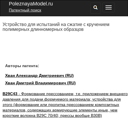
PoleznayaModel.ru
Патентный поиск
Устройство для испытаний на сжатие с кручением
полимерных длинномерных образцов
Авторы патента:
Хван Александр Дмитриевич (RU)
Хван Дмитрий Владимирович (RU)
B29C43
- Формование прессованием, т.е. приложением внешнего
давления для подачи формуемого материала; устройства для
этого (формование или пропитка прессованием композитных
материалов, содержащих армирующие элементы иные, чем
короткие волокна B29C 70/40; прессы вообще B30B)