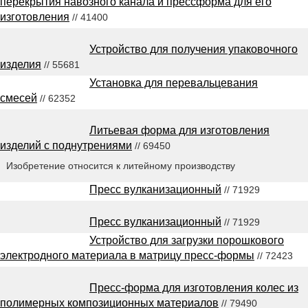
перекрытия навозного канала и прессформа для его
изготовления
// 41400
Устройство для получения упаковочного
изделия
// 55681
Установка для перевальцевания
смесей
// 62352
Литьевая форма для изготовления
изделий с поднутрениями
// 69450
Изобретение относится к литейному производству
Пресс вулканизационный
// 71929
Пресс вулканизационный
// 71929
Устройство для загрузки порошкового
электродного материала в матрицу пресс-формы
// 72423
Пресс-форма для изготовления колес из
полимерных композиционных материалов
// 79490