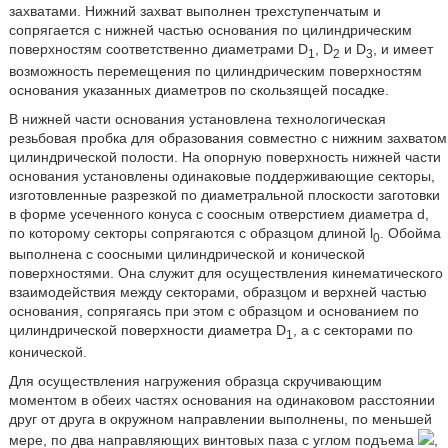
захватами. Нижний захват выполнен трехступенчатым и
сопрягается с нижней частью основания по цилиндрическим
поверхностям соответственно диаметрами D
, D
и D
, и имеет
1
2
3
возможность перемещения по цилиндрическим поверхностям
основания указанных диаметров по скользящей посадке.
В нижней части основания установлена технологическая
резьбовая пробка для образования совместно с нижним захватом
цилиндрической полости. На опорную поверхность нижней части
основания установлены одинаковые поддерживающие секторы,
изготовленные разрезкой по диаметральной плоскости заготовки
в форме усеченного конуса с соосным отверстием диаметра d,
по которому секторы сопрягаются с образцом длиной l
. Обойма
0
выполнена с соосными цилиндрической и конической
поверхностями. Она служит для осуществления кинематического
взаимодействия между секторами, образцом и верхней частью
основания, сопрягаясь при этом с образцом и основанием по
цилиндрической поверхности диаметра D
, а с секторами по
1
конической.
Для осуществления нагружения образца скручивающим
моментом в обеих частях основания на одинаковом расстоянии
друг от друга в окружном направлении выполнены, по меньшей
мере, по два направляющих винтовых паза с углом подъема
,