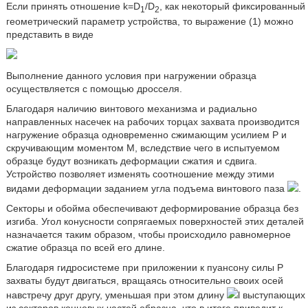
Если принять отношение k=D
/D
, как некоторый фиксированный
1
2
геометрический параметр устройства, то выражение (1) можно
представить в виде
Выполнение данного условия при нагружении образца
осуществляется с помощью дросселя.
Благодаря наличию винтового механизма и радиально
направленных насечек на рабочих торцах захвата производится
нагружение образца одновременно сжимающим усилием P и
скручивающим моментом M, вследствие чего в испытуемом
образце будут возникать деформации сжатия и сдвига.
Устройство позволяет изменять соотношение между этими
видами деформации заданием угла подъема винтового паза
.
Секторы и обойма обеспечивают деформирование образца без
изгиба. Угол конусности сопрягаемых поверхностей этих деталей
назначается таким образом, чтобы происходило равномерное
сжатие образца по всей его длине.
Благодаря гидросистеме при приложении к пуансону силы P
захваты будут двигаться, вращаясь относительно своих осей
навстречу друг другу, уменьшая при этом длину
l выступающих
из секторов концевых частей образца, что в итоге приводит к