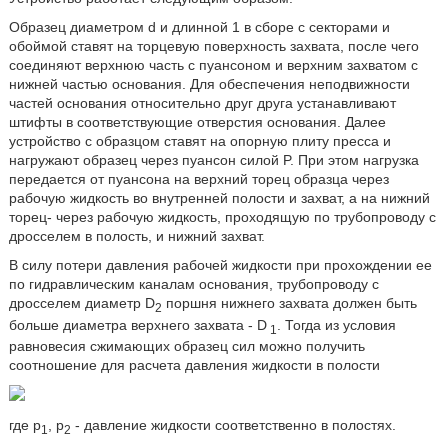
Образец диаметром d и длинной 1 в сборе с секторами и
обоймой ставят на торцевую поверхность захвата, после чего
соединяют верхнюю часть с пуансоном и верхним захватом с
нижней частью основания. Для обеспечения неподвижности
частей основания относительно друг друга устанавливают
штифты в соответствующие отверстия основания. Далее
устройство с образцом ставят на опорную плиту пресса и
нагружают образец через пуансон силой P. При этом нагрузка
передается от пуансона на верхний торец образца через
рабочую жидкость во внутренней полости и захват, а на нижний
торец- через рабочую жидкость, проходящую по трубопроводу с
дросселем в полость, и нижний захват.
В силу потери давления рабочей жидкости при прохождении ее
по гидравлическим каналам основания, трубопроводу с
дросселем диаметр D
поршня нижнего захвата должен быть
2
больше диаметра верхнего захвата - D
. Тогда из условия
1
равновесия сжимающих образец сил можно получить
соотношение для расчета давления жидкости в полости
где p
, p
- давление жидкости соответственно в полостях.
1
2