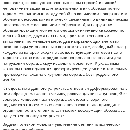
основание, соосно установленные в нем верхний и нижний
неподвижные захваты для закрепления в них образца по его
торцам, сопрягаемые между собой по коническим поверхностям
обойму и секторы, кинематически связанные по цилиндрическим
поверхностям с основанием и образцом. Для нагружения
образца крутящим моментом оно дополнительно снабжено, по
меньшей мере, двумя пальцами, при этом в основании
выполнены, по меньшей мере, два направляющих винтовых
паза, пальцы установлены в верхнем захвате, свободный палец
каждого из которых входит в соответствующий винтовой паз, а
торцы захватов имеют радиально направленные насечки для
нагружения образца скручивающим моментом. К указанным
захватам прикладывается деформирующее усилие и тем самым
производится сжатие с кручением образца без продольного
изгиба.
К недостаткам данного устройства относится деформирование в
нем образца только на величину, равную длине выступающей из
секторов концевой части образца со стороны верхнего
подвижного относительно основания захвата, что приводит к
ограниченности степени пластической деформации образца за
одну его установку в устройстве.
Задача полезной модели - увеличение степени пластической
деформации образца.