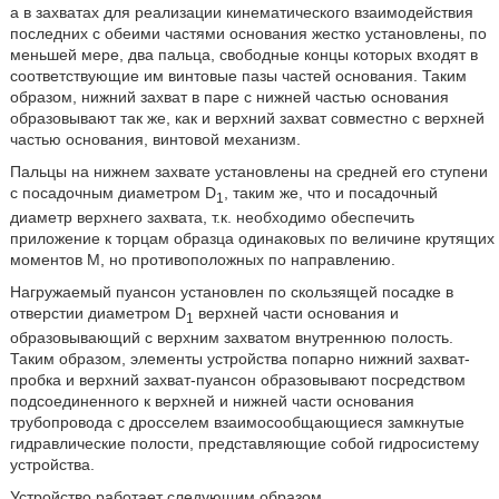
а в захватах для реализации кинематического взаимодействия
последних с обеими частями основания жестко установлены, по
меньшей мере, два пальца, свободные концы которых входят в
соответствующие им винтовые пазы частей основания. Таким
образом, нижний захват в паре с нижней частью основания
образовывают так же, как и верхний захват совместно с верхней
частью основания, винтовой механизм.
Пальцы на нижнем захвате установлены на средней его ступени
с посадочным диаметром D
, таким же, что и посадочный
1
диаметр верхнего захвата, т.к. необходимо обеспечить
приложение к торцам образца одинаковых по величине крутящих
моментов M, но противоположных по направлению.
Нагружаемый пуансон установлен по скользящей посадке в
отверстии диаметром D
верхней части основания и
1
образовывающий с верхним захватом внутреннюю полость.
Таким образом, элементы устройства попарно нижний захват-
пробка и верхний захват-пуансон образовывают посредством
подсоединенного к верхней и нижней части основания
трубопровода с дросселем взаимосообщающиеся замкнутые
гидравлические полости, представляющие собой гидросистему
устройства.
Устройство работает следующим образом.