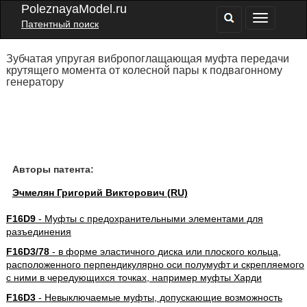
PoleznayaModel.ru
Патентный поиск
Зубчатая упругая вибропоглащающая муфта передачи
крутящего момента от колесной пары к подвагонному
генератору
Авторы патента:
Эчмелян Григорий Викторович (RU)
F16D9
- Муфты с предохранительными элементами для
разъединения
F16D3/78
- в форме эластичного диска или плоского кольца,
расположенного перпендикулярно оси полумуфт и скрепляемого
с ними в чередующихся точках, например муфты Харди
F16D3
- Невыключаемые муфты, допускающие возможность