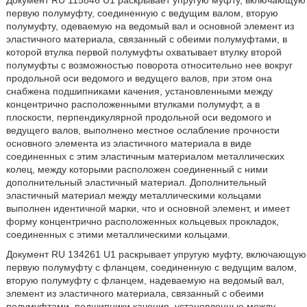
Документ RU 115846 U1 раскрывает упругую муфту, включающую
первую полумуфту, соединенную с ведущим валом, вторую
полумуфту, одеваемую на ведомый вал и основной элемент из
эластичного материала, связанный с обеими полумуфтами, в
которой втулка первой полумуфты охватывает втулку второй
полумуфты с возможностью поворота относительно нее вокруг
продольной оси ведомого и ведущего валов, при этом она
снабжена подшипниками качения, установленными между
концентрично расположенными втулками полумуфт, а в
плоскости, перпендикулярной продольной оси ведомого и
ведущего валов, выполнено местное ослабление прочности
основного элемента из эластичного материала в виде
соединенных с этим эластичным материалом металлических
колец, между которыми расположен соединенный с ними
дополнительный эластичный материал. Дополнительный
эластичный материал между металлическими кольцами
выполнен идентичной марки, что и основной элемент, и имеет
форму концентрично расположенных кольцевых прокладок,
соединенных с этими металлическими кольцами.
Документ RU 134261 U1 раскрывает упругую муфту, включающую
первую полумуфту с фланцем, соединенную с ведущим валом,
вторую полумуфту с фланцем, надеваемую на ведомый вал,
элемент из эластичного материала, связанный с обеими
полумуфтами, подшипники качения, установленные между