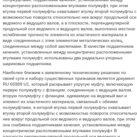
концентрично расположенными втулками полумуфт, при этом
втулка первой полумуфты охватывает втулку второй полумуфты с
возможностью поворота относительно нее вокруг продольной оси
ведомого и ведущего валов, а в плоскости, перпендикулярной
продольной оси ведомого и ведущего валов, выполнено местное
ослабление прочности элемента из эластичного материала в
виде соединенных с этим элементом металлических колец,
соединенных между собой заклепками. В качестве подшипников
качения, установленных между концентрично расположенными
втулками полумуфт, использованы два радиально-упорных
шариковых подшипника.
Наиболее близким к заявленному техническому решению по
своей сути и набору существенных признаков является документ
RU 65989 U1, который раскрывает упругую муфту, включающую
первую полумуфту с фланцем, соединенную с ведущим валом,
вторую полумуфту с фланцем, одеваемую на ведомый вал и
элемент из эластичного материала, связанный с обеими
полумуфтами, в которой втулка первой полумуфты охватывает
втулку второй полумуфты с возможностью поворота относительно
нее вокруг продольной оси ведомого и ведущего валов, при этом
она снабжена подшипниками качения, установленными между
концентрически расположенными втулками полумуфт. В
плоскости перпендикулярной продольной оси ведомого и