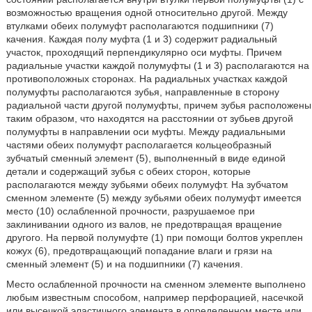
возможностью вращения одной относительно другой. Между
втулками обеих полумуфт располагаются подшипники (7)
качения. Каждая полу муфта (1 и 3) содержит радиальный
участок, проходящий перпендикулярно оси муфты. Причем
радиальные участки каждой полумуфты (1 и 3) располагаются на
противоположных сторонах. На радиальных участках каждой
полумуфты располагаются зубья, направленные в сторону
радиальной части другой полумуфты, причем зубья расположены
таким образом, что находятся на расстоянии от зубьев другой
полумуфты в направлении оси муфты. Между радиальными
частями обеих полумуфт располагается кольцеобразный
зубчатый сменный элемент (5), выполненный в виде единой
детали и содержащий зубья с обеих сторон, которые
располагаются между зубьями обеих полумуфт. На зубчатом
сменном элементе (5) между зубьями обеих полумуфт имеется
место (10) ослабленной прочности, разрушаемое при
заклинивании одного из валов, не предотвращая вращение
другого. На первой полумуфте (1) при помощи болтов укреплен
кожух (6), предотвращающий попадание влаги и грязи на
сменный элемент (5) и на подшипники (7) качения.
Место ослабленной прочности на сменном элементе выполнено
любым известным способом, например перфорацией, насечкой
или высечкой эластичного элемента в определенном месте или