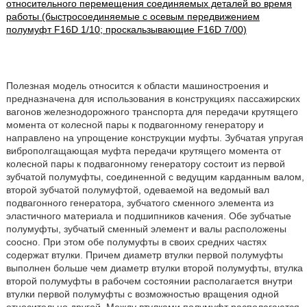
относительного перемещения соединяемых деталей во время
работы (быстросоединяемые с осевым передвижением
полумуфт F16D 1/10; проскальзывающие F16D 7/00)
Полезная модель относится к области машиностроения и
предназначена для использования в конструкциях пассажирских
вагонов железнодорожного транспорта для передачи крутящего
момента от колесной пары к подвагонному генератору и
направлено на упрощение конструкции муфты. Зубчатая упругая
виброполгащающая муфта передачи крутящего момента от
колесной пары к подвагонному генератору состоит из первой
зубчатой полумуфты, соединенной с ведущим карданным валом,
второй зубчатой полумуфтой, одеваемой на ведомый вал
подвагонного генератора, зубчатого сменного элемента из
эластичного материала и подшипников качения. Обе зубчатые
полумуфты, зубчатый сменный элемент и валы расположены
соосно. При этом обе полумуфты в своих средних частях
содержат втулки. Причем диаметр втулки первой полумуфты
выполнен больше чем диаметр втулки второй полумуфты, втулка
второй полумуфты в рабочем состоянии располагается внутри
втулки первой полумуфты с возможностью вращения одной