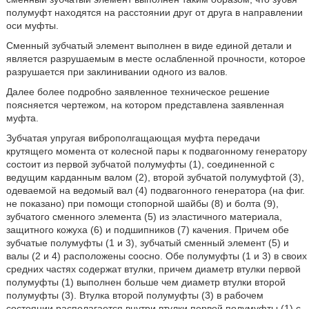
полумуфт находятся на расстоянии друг от друга в направлении
оси муфты.
Сменный зубчатый элемент выполнен в виде единой детали и
является разрушаемым в месте ослабленной прочности, которое
разрушается при заклинивании одного из валов.
Далее более подробно заявленное техническое решение
поясняется чертежом, на котором представлена заявленная
муфта.
Зубчатая упругая виброполгащающая муфта передачи
крутящего момента от колесной пары к подвагонному генератору
состоит из первой зубчатой полумуфты (1), соединенной с
ведущим карданным валом (2), второй зубчатой полумуфтой (3),
одеваемой на ведомый вал (4) подвагонного генератора (на фиг.
не показано) при помощи стопорной шайбы (8) и болта (9),
зубчатого сменного элемента (5) из эластичного материала,
защитного кожуха (6) и подшипников (7) качения. Причем обе
зубчатые полумуфты (1 и 3), зубчатый сменный элемент (5) и
валы (2 и 4) расположены соосно. Обе полумуфты (1 и 3) в своих
средних частях содержат втулки, причем диаметр втулки первой
полумуфты (1) выполнен больше чем диаметр втулки второй
полумуфты (3). Втулка второй полумуфты (3) в рабочем
состоянии располагается внутри втулки первой полумуфты (1) с