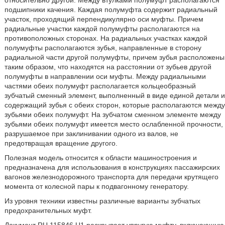
относительно другой. Между втулками полумуфт располагаются
подшипники качения. Каждая полумуфта содержит радиальный
участок, проходящий перпендикулярно оси муфты. Причем
радиальные участки каждой полумуфты располагаются на
противоположных сторонах. На радиальных участках каждой
полумуфты располагаются зубья, направленные в сторону
радиальной части другой полумуфты, причем зубья расположены
таким образом, что находятся на расстоянии от зубьев другой
полумуфты в направлении оси муфты. Между радиальными
частями обеих полумуфт располагается кольцеобразный
зубчатый сменный элемент, выполненный в виде единой детали и
содержащий зубья с обеих сторон, которые располагаются между
зубьями обеих полумуфт. На зубчатом сменном элементе между
зубьями обеих полумуфт имеется место ослабленной прочности,
разрушаемое при заклинивании одного из валов, не
предотвращая вращение другого.
Полезная модель относится к области машиностроения и
предназначена для использования в конструкциях пассажирских
вагонов железнодорожного транспорта для передачи крутящего
момента от колесной пары к подвагонному генератору.
Из уровня техники известны различные варианты зубчатых
предохранительных муфт.