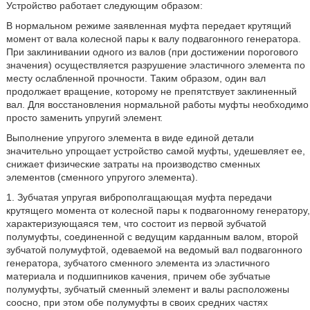
Устройство работает следующим образом:
В нормальном режиме заявленная муфта передает крутящий
момент от вала колесной пары к валу подвагонного генератора.
При заклинивании одного из валов (при достижении порогового
значения) осуществляется разрушение эластичного элемента по
месту ослабленной прочности. Таким образом, один вал
продолжает вращение, которому не препятствует заклиненный
вал. Для восстановления нормальной работы муфты необходимо
просто заменить упругий элемент.
Выполнение упругого элемента в виде единой детали
значительно упрощает устройство самой муфты, удешевляет ее,
снижает физические затраты на производство сменных
элементов (сменного упругого элемента).
1. Зубчатая упругая виброполгащающая муфта передачи
крутящего момента от колесной пары к подвагонному генератору,
характеризующаяся тем, что состоит из первой зубчатой
полумуфты, соединенной с ведущим карданным валом, второй
зубчатой полумуфтой, одеваемой на ведомый вал подвагонного
генератора, зубчатого сменного элемента из эластичного
материала и подшипников качения, причем обе зубчатые
полумуфты, зубчатый сменный элемент и валы расположены
соосно, при этом обе полумуфты в своих средних частях