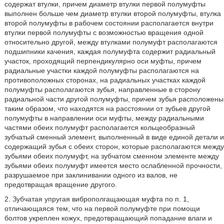
содержат втулки, причем диаметр втулки первой полумуфты
выполнен больше чем диаметр втулки второй полумуфты, втулка
второй полумуфты в рабочем состоянии располагается внутри
втулки первой полумуфты с возможностью вращения одной
относительно другой, между втулками полумуфт располагаются
подшипники качения, каждая полумуфта содержит радиальный
участок, проходящий перпендикулярно оси муфты, причем
радиальные участки каждой полумуфты располагаются на
противоположных сторонах, на радиальных участках каждой
полумуфты располагаются зубья, направленные в сторону
радиальной части другой полумуфты, причем зубья расположены
таким образом, что находятся на расстоянии от зубьев другой
полумуфты в направлении оси муфты, между радиальными
частями обеих полумуфт располагается кольцеобразный
зубчатый сменный элемент, выполненный в виде единой детали и
содержащий зубья с обеих сторон, которые располагаются между
зубьями обеих полумуфт, на зубчатом сменном элементе между
зубьями обеих полумуфт имеется место ослабленной прочности,
разрушаемое при заклинивании одного из валов, не
предотвращая вращение другого.
2. Зубчатая упругая виброполгащающая муфта по п. 1,
отличающаяся тем, что на первой полумуфте при помощи
болтов укреплен кожух, предотвращающий попадание влаги и