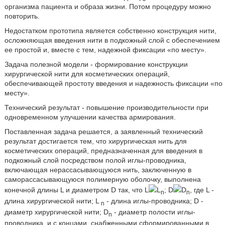
организма пациента и образа жизни. Потом процедуру можно
повторить.
Недостатком прототипа является собственно конструкция нити,
осложняющая введения нити в подкожный слой с обеспечением
ее простой и, вместе с тем, надежной фиксации «по месту».
Задача полезной модели - формирование конструкции
хирургической нити для косметических операций,
обеспечивающей простоту введения и надежность фиксации «по
месту».
Технический результат - повышение производительности при
одновременном улучшении качества армирования.
Поставленная задача решается, а заявленный технический
результат достигается тем, что хирургическая нить для
косметических операций, предназначенная для введения в
подкожный слой посредством полой иглы-проводника,
включающая нерассасывающуюся нить, заключенную в
саморассасывающуюся полимерную оболочку, выполнена
конечной длины L и диаметром D так, что L
L
; D
D
, где L -
n
n
длина хирургической нити; L
- длина иглы-проводника; D -
n
диаметр хирургической нити; D
- диаметр полости иглы-
n
проводника, и с концами, снабженными сформированными в