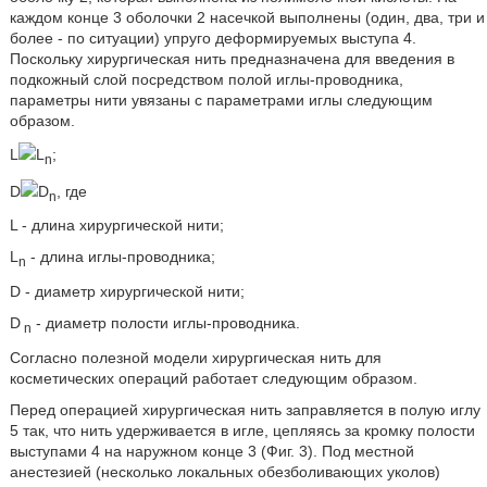
каждом конце 3 оболочки 2 насечкой выполнены (один, два, три и
более - по ситуации) упруго деформируемых выступа 4.
Поскольку хирургическая нить предназначена для введения в
подкожный слой посредством полой иглы-проводника,
параметры нити увязаны с параметрами иглы следующим
образом.
L
L
;
n
D
D
, где
n
L - длина хирургической нити;
L
- длина иглы-проводника;
n
D - диаметр хирургической нити;
D
- диаметр полости иглы-проводника.
n
Согласно полезной модели хирургическая нить для
косметических операций работает следующим образом.
Перед операцией хирургическая нить заправляется в полую иглу
5 так, что нить удерживается в игле, цепляясь за кромку полости
выступами 4 на наружном конце 3 (Фиг. 3). Под местной
анестезией (несколько локальных обезболивающих уколов)