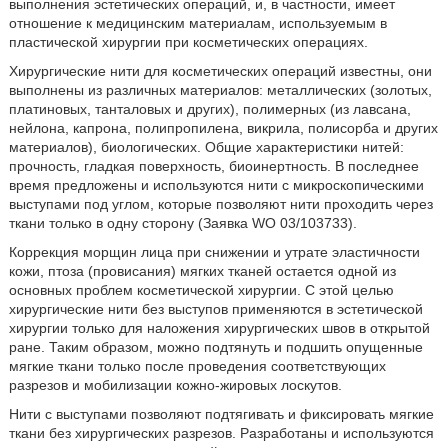
выполнения эстетических операций, и, в частности, имеет
отношение к медицинским материалам, используемым в
пластической хирургии при косметических операциях.
Хирургические нити для косметических операций известны, они
выполнены из различных материалов: металлических (золотых,
платиновых, танталовых и других), полимерных (из лавсана,
нейлона, капрона, полипропилена, викрила, полисорба и других
материалов), биологических. Общие характеристики нитей:
прочность, гладкая поверхность, биоинертность. В последнее
время предложены и используются нити с микроскопическими
выступами под углом, которые позволяют нити проходить через
ткани только в одну сторону (Заявка WO 03/103733).
Коррекция морщин лица при снижении и утрате эластичности
кожи, птоза (провисания) мягких тканей остается одной из
основных проблем косметической хирургии. С этой целью
хирургические нити без выступов применяются в эстетической
хирургии только для наложения хирургических швов в открытой
ране. Таким образом, можно подтянуть и подшить опущенные
мягкие ткани только после проведения соответствующих
разрезов и мобилизации кожно-жировых лоскутов.
Нити с выступами позволяют подтягивать и фиксировать мягкие
ткани без хирургических разрезов. Разработаны и используются