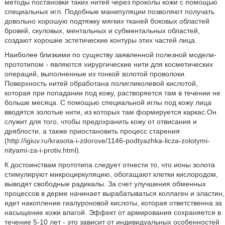
методы постановки таких нитей через проколы кожи с помощью
специальных игл. Подобные манипуляции позволяют получать
довольно хорошую подтяжку мягких тканей боковых областей
бровей, скуловых, ментальных и субментальных областей,
создают хорошие эстетические контуры этих частей лица.
Наиболее близкими по существу заявленной полезной модели-
прототипом - являются хирургические нити для косметических
операций, выполненные из тонкой золотой проволоки.
Поверхность нитей обработана полигликолевой кислотой,
которая при попадании под кожу, растворяется там в течении не
больше месяца. С помощью специальной иглы под кожу лица
вводятся золотые нити, из которых там формируется каркас.Он
служит для того, чтобы предохранить кожу от отвисания и
дряблости, а также приостановить процесс старения
(http://igiuv.ru/krasota-i-zdorove/1146-podtyazhka-licza-zolotymi-
nityami-za-i-protiv.html).
К достоинствам прототипа следует отнести то, что ионы золота
стимулируют микроциркуляцию, обогащают клетки кислородом,
выводят свободные радикалы. За счет улучшения обменных
процессов в дерме начинает вырабатываться коллаген и эластин,
идет накопление гиалуроновой кислоты, которая ответственна за
насыщение кожи влагой. Эффект от армирования сохраняется в
течение 5-10 лет - это зависит от индивидуальных особенностей