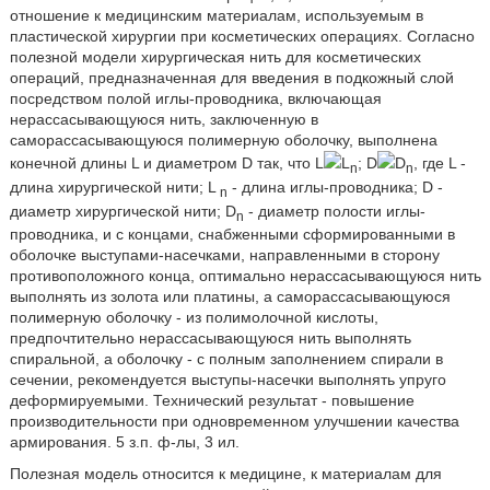
отношение к медицинским материалам, используемым в
пластической хирургии при косметических операциях. Согласно
полезной модели хирургическая нить для косметических
операций, предназначенная для введения в подкожный слой
посредством полой иглы-проводника, включающая
нерассасывающуюся нить, заключенную в
саморассасывающуюся полимерную оболочку, выполнена
конечной длины L и диаметром D так, что L
L
; D
D
, где L -
n
n
длина хирургической нити; L
- длина иглы-проводника; D -
n
диаметр хирургической нити; D
- диаметр полости иглы-
n
проводника, и с концами, снабженными сформированными в
оболочке выступами-насечками, направленными в сторону
противоположного конца, оптимально нерассасывающуюся нить
выполнять из золота или платины, а саморассасывающуюся
полимерную оболочку - из полимолочной кислоты,
предпочтительно нерассасывающуюся нить выполнять
спиральной, а оболочку - с полным заполнением спирали в
сечении, рекомендуется выступы-насечки выполнять упруго
деформируемыми. Технический результат - повышение
производительности при одновременном улучшении качества
армирования. 5 з.п. ф-лы, 3 ил.
Полезная модель относится к медицине, к материалам для