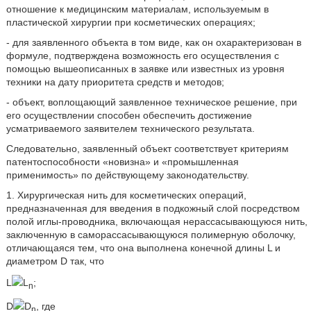
отношение к медицинским материалам, используемым в
пластической хирургии при косметических операциях;
- для заявленного объекта в том виде, как он охарактеризован в
формуле, подтверждена возможность его осуществления с
помощью вышеописанных в заявке или известных из уровня
техники на дату приоритета средств и методов;
- объект, воплощающий заявленное техническое решение, при
его осуществлении способен обеспечить достижение
усматриваемого заявителем технического результата.
Следовательно, заявленный объект соответствует критериям
патентоспособности «новизна» и «промышленная
применимость» по действующему законодательству.
1. Хирургическая нить для косметических операций,
предназначенная для введения в подкожный слой посредством
полой иглы-проводника, включающая нерассасывающуюся нить,
заключенную в саморассасывающуюся полимерную оболочку,
отличающаяся тем, что она выполнена конечной длины L и
диаметром D так, что
L
L
;
n
D
D
, гдe
n