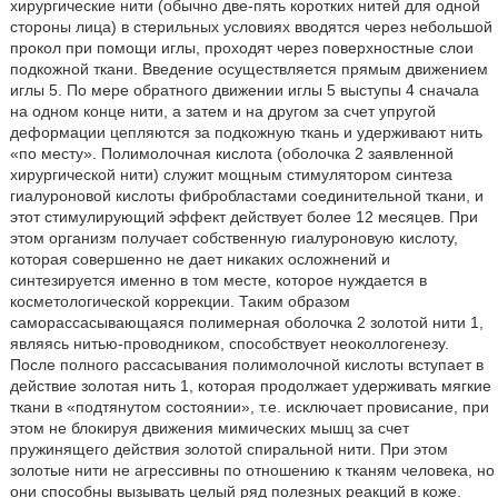
хирургические нити (обычно две-пять коротких нитей для одной
стороны лица) в стерильных условиях вводятся через небольшой
прокол при помощи иглы, проходят через поверхностные слои
подкожной ткани. Введение осуществляется прямым движением
иглы 5. По мере обратного движении иглы 5 выступы 4 сначала
на одном конце нити, а затем и на другом за счет упругой
деформации цепляются за подкожную ткань и удерживают нить
«по месту». Полимолочная кислота (оболочка 2 заявленной
хирургической нити) служит мощным стимулятором синтеза
гиалуроновой кислоты фибробластами соединительной ткани, и
этот стимулирующий эффект действует более 12 месяцев. При
этом организм получает собственную гиалуроновую кислоту,
которая совершенно не дает никаких осложнений и
синтезируется именно в том месте, которое нуждается в
косметологической коррекции. Таким образом
саморассасывающаяся полимерная оболочка 2 золотой нити 1,
являясь нитью-проводником, способствует неоколлогенезу.
После полного рассасывания полимолочной кислоты вступает в
действие золотая нить 1, которая продолжает удерживать мягкие
ткани в «подтянутом состоянии», т.е. исключает провисание, при
этом не блокируя движения мимических мышц за счет
пружинящего действия золотой спиральной нити. При этом
золотые нити не агрессивны по отношению к тканям человека, но
они способны вызывать целый ряд полезных реакций в коже.