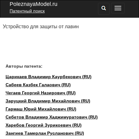
PoleznayaModel.ru
Патентный поиск
Устройство для защиты от лавин
Авторы патента:
Царикаев Владимир Каурбекович (RU)
Сабеев Казбек Галаович (RU)
Чегаев Георгий Назирович (RU)
Заруцкий Владимир Михайлович (RU)
Гармаш Юрий Михайлович (RU)
Себетов Владимир Хаджимуратович (RU)
Харебов Георгий Зурикоевич (RU)
Зангиев Тамерлан Русланович (RU)