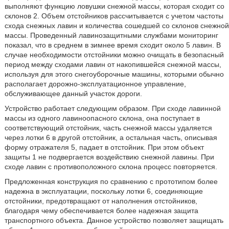
выполняют функцию ловушки снежной массы, которая сходит со
склонов 2. Объем отстойников рассчитывается с учетом частоты
схода снежных лавин и количества сошедшей со склонов снежной
массы. Проведенный лавинозащитными службами мониторинг
показал, что в среднем в зимнее время сходит около 5 лавин. В
случае необходимости отстойники можно очищать в безопасный
период между сходами лавин от накопившейся снежной массы,
используя для этого снегоуборочные машины, которыми обычно
располагает дорожно-эксплуатационное управление,
обслуживающее данный участок дороги.
Устройство работает следующим образом. При сходе лавинной
массы из одного лавиноопасного склона, она поступает в
соответствующий отстойник, часть снежной массы удаляется
через лотки 6 в другой отстойник, а остальная часть, описывая
форму отражателя 5, падает в отстойник. При этом объект
защиты 1 не подвергается воздействию снежной лавины. При
сходе лавин с противоположного склона процесс повторяется.
Предложенная конструкция по сравнению с прототипом более
надежна в эксплуатации, поскольку лотки 6, соединяющие
отстойники, предотвращают от наполнения отстойников,
благодаря чему обеспечивается более надежная защита
транспортного объекта. Данное устройство позволяет защищать