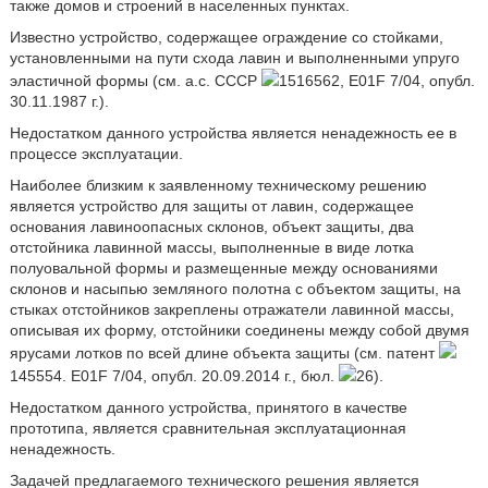
также домов и строений в населенных пунктах.
Известно устройство, содержащее ограждение со стойками,
установленными на пути схода лавин и выполненными упруго
эластичной формы (см. а.с. СССР
1516562, E01F 7/04, опубл.
30.11.1987 г.).
Недостатком данного устройства является ненадежность ее в
процессе эксплуатации.
Наиболее близким к заявленному техническому решению
является устройство для защиты от лавин, содержащее
основания лавиноопасных склонов, объект защиты, два
отстойника лавинной массы, выполненные в виде лотка
полуовальной формы и размещенные между основаниями
склонов и насыпью земляного полотна с объектом защиты, на
стыках отстойников закреплены отражатели лавинной массы,
описывая их форму, отстойники соединены между собой двумя
ярусами лотков по всей длине объекта защиты (см. патент
145554. E01F 7/04, опубл. 20.09.2014 г., бюл.
26).
Недостатком данного устройства, принятого в качестве
прототипа, является сравнительная эксплуатационная
ненадежность.
Задачей предлагаемого технического решения является