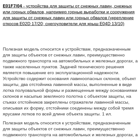
E01F7/04
- устройства для защиты от снежных лавин, снежных
или горных обвалов, например горные выработки и сооружения
для защиты от снежных лавин или горных обвалов (укрепление
откосов E02D 17/20; снегоуловители для крыш E04D 13/10)
Полезная модель относится к устройствам, предназначенным
для защиты объектов от снежных лавин, преимущественно
подвижного транспорта на автомобильных и железных дорогах, а
также населенных пунктов. Задачей технического решения
является повышение его эксплуатационной надежности.
Устройство содержит основания лавиноопасных склонов, объект
защиты, два отстойника лавинной массы, выполненные в виде
лотка полуовальной формы и размещенные между основаниями
склонов и насыпью земляного полотна с объектом защиты, на
стыках отстойников закреплены отражатели лавинной массы,
описывая их форму, отстойники соединены между собой тремя
ярусами лотков по всей длине объекта защиты. 1 ил.
Полезная модель относится к устройствам, предназначенным
для защиты объектов от снежных лавин, преимущественно
подвижного транспорта на автомобильных и железных дорогах, а