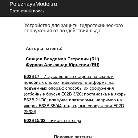
PoleznayaModel.ru
Патентный поиск
Устройство для защиты гидротехнического
сооружения от воздействия льда
Авторы патента:
Синцов Владимир Петрович (RU)
Фурсов Александр Юрьевич (RU)
E02B17
- Искусственные острова на сваях и
подобных опорах, например платформы на
подъемных опорах; способы их сооружения
(отбойные брусья E02B 3/26; постановка на якорь
B63B 21/00; плавучие платформы, например на
якорях B63B 35/44; подводные сооружения E02D
29/00)
E02B15/02
- очистка от льда
Похожие патенты: