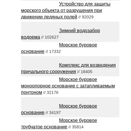
Устройство для защиты
морского объекта от разрушения при
движении ледяных полей
// 92029
Зимний водозабор
водоема
// 102627
Морское буровое
основание
// 17332
Комплекс для возведения
причального сооружения
// 18405
Морское буровое
моноопорное основание с затапливаемым
понтоном
// 32176
Морское буровое
основание
// 34197
Морское буровое
трубчатое основание
// 35814