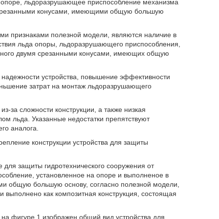
о опоре, льдоразрушающее приспособление механизма
я срезанными конусами, имеющими общую большую
ми признаками полезной модели, являются наличие в
йствия льда опоры, льдоразрушающего приспособления,
анного двумя срезанными конусами, имеющих общую
 надежности устройства, повышение эффективности
еньшение затрат на монтаж льдоразрушающего
з-за сложности конструкции, а также низкая
лом льда. Указанные недостатки препятствуют
го аналога.
репление конструкции устройства для защиты
ве для защиты гидротехнического сооружения от
собление, установленное на опоре и выполненое в
ми общую большую основу, согласно полезной модели,
 выполнено как композитная конструкция, состоящая
на фигуре 1 изображен общий вид устройства для