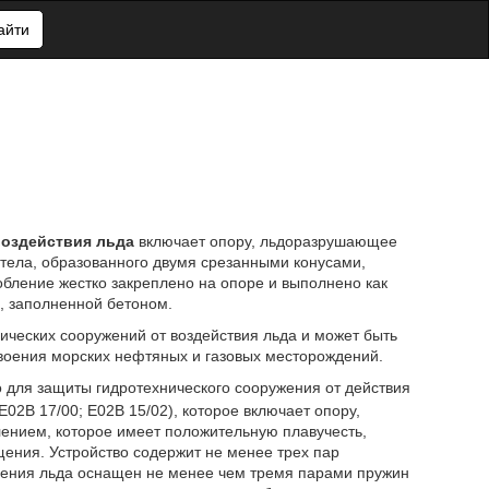
айти
воздействия льда
включает опору, льдоразрушающее
 тела, образованного двумя срезанными конусами,
ение жестко закреплено на опоре и выполнено как
, заполненной бетоном.
ических сооружений от воздействия льда и может быть
воения морских нефтяных и газовых месторождений.
для защиты гидротехнического сооружения от действия
E02B 17/00; E02B 15/02), которое включает опору,
нием, которое имеет положительную плавучесть,
ения. Устройство содержит не менее трех пар
шения льда оснащен не менее чем тремя парами пружин