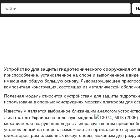
Н
Устройство для защиты гидротехнического сооружения от 
приспособление, установленное на опоре и выполненное в виде
имеющими общую большую основу. Льдоразрушающее приспособл
композитная конструкция, состоящая из металлической оболочки
Полезная модель относится к устройствам для защиты гидротехн
использована в опорных конструкциях морских платформ для ос
Известным является выбранное ближайшим аналогом устройство 
льда (патент Украины на полезную модель
13074, МПК (2006) 
механизм для разрушения льда с льдоразрушающим приспособле
установленный на опоре с возможностью вертикального перемещ
фиксаторов, расположенных вокруг опоры, механизм для разру