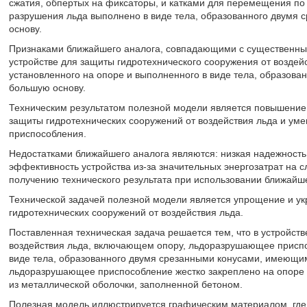
сжатия, обпертых на фиксаторы, и катками для перемещения п
разрушения льда выполнено в виде тела, образованного двум
основу.
Признаками ближайшего аналога, совпадающими с существенны
устройстве для защиты гидротехнического сооружения от возде
установленного на опоре и выполненного в виде тела, образов
большую основу.
Техническим результатом полезной модели является повышение
защиты гидротехнических сооружений от воздействия льда и ум
приспособления.
Недостатками ближайшего аналога являются: низкая надежность и
эффективность устройства из-за значительных энергозатрат на с
получению технического результата при использовании ближайше
Технической задачей полезной модели является упрощение и ук
гидротехнических сооружений от воздействия льда.
Поставленная техническая задача решается тем, что в устройст
воздействия льда, включающем опору, льдоразрушающее приспо
виде тела, образованного двумя срезанными конусами, имеющи
льдоразрушающее приспособление жестко закреплено на опоре и
из металлической оболочки, заполненной бетоном.
Полезная модель иллюстрируется графическим материалом, где 