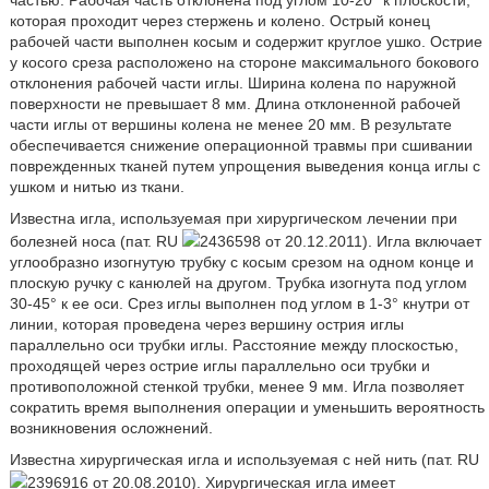
частью. Рабочая часть отклонена под углом 10-20° к плоскости,
которая проходит через стержень и колено. Острый конец
рабочей части выполнен косым и содержит круглое ушко. Острие
у косого среза расположено на стороне максимального бокового
отклонения рабочей части иглы. Ширина колена по наружной
поверхности не превышает 8 мм. Длина отклоненной рабочей
части иглы от вершины колена не менее 20 мм. В результате
обеспечивается снижение операционной травмы при сшивании
поврежденных тканей путем упрощения выведения конца иглы с
ушком и нитью из ткани.
Известна игла, используемая при хирургическом лечении при
болезней носа (пат. RU
2436598 от 20.12.2011). Игла включает
углообразно изогнутую трубку с косым срезом на одном конце и
плоскую ручку с канюлей на другом. Трубка изогнута под углом
30-45° к ее оси. Срез иглы выполнен под углом в 1-3° кнутри от
линии, которая проведена через вершину острия иглы
параллельно оси трубки иглы. Расстояние между плоскостью,
проходящей через острие иглы параллельно оси трубки и
противоположной стенкой трубки, менее 9 мм. Игла позволяет
сократить время выполнения операции и уменьшить вероятность
возникновения осложнений.
Известна хирургическая игла и используемая с ней нить (пат. RU
2396916 от 20.08.2010). Хирургическая игла имеет