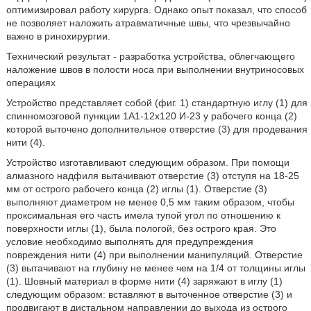
оптимизировал работу хирурга. Однако опыт показал, что способ
не позволяет наложить атравматичные швы, что чрезвычайно
важно в ринохирургии.
Технический результат - разработка устройства, облегчающего
наложение швов в полости носа при выполнении внутриносовых
операциях
Устройство представляет собой (фиг. 1) стандартную иглу (1) для
спинномозговой пункции 1А1-12х120 И-23 у рабочего конца (2)
которой выточено дополнительное отверстие (3) для продевания
нити (4).
Устройство изготавливают следующим образом. При помощи
алмазного надфиля вытачивают отверстие (3) отступя на 18-25
мм от острого рабочего конца (2) иглы (1). Отверстие (3)
выполняют диаметром не менее 0,5 мм таким образом, чтобы
проксимальная его часть имела тупой угол по отношению к
поверхности иглы (1), была пологой, без острого края. Это
условие необходимо выполнять для предупреждения
повреждения нити (4) при выполнении манипуляций. Отверстие
(3) вытачивают на глубину не менее чем на 1/4 от толщины иглы
(1). Шовный материал в форме нити (4) заряжают в иглу (1)
следующим образом: вставляют в выточенное отверстие (3) и
продвигают в дистальном направлении до выхода из острого