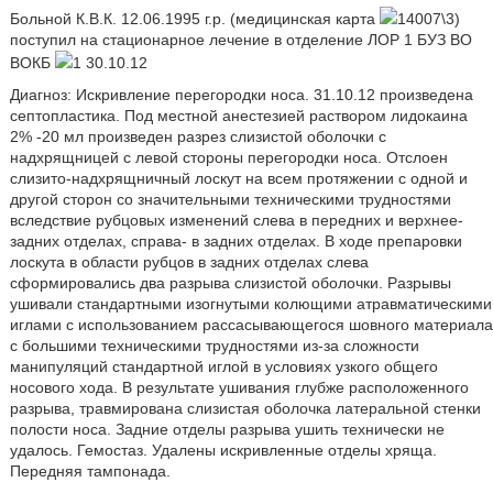
Больной К.В.К. 12.06.1995 г.р. (медицинская карта
14007\3)
поступил на стационарное лечение в отделение ЛОР 1 БУЗ ВО
ВОКБ
1 30.10.12
Диагноз: Искривление перегородки носа. 31.10.12 произведена
септопластика. Под местной анестезией раствором лидокаина
2% -20 мл произведен разрез слизистой оболочки с
надхрящницей с левой стороны перегородки носа. Отслоен
слизито-надхрящничный лоскут на всем протяжении с одной и
другой сторон со значительными техническими трудностями
вследствие рубцовых изменений слева в передних и верхнее-
задних отделах, справа- в задних отделах. В ходе препаровки
лоскута в области рубцов в задних отделах слева
сформировались два разрыва слизистой оболочки. Разрывы
ушивали стандартными изогнутыми колющими атравматическими
иглами с использованием рассасывающегося шовного материала
с большими техническими трудностями из-за сложности
манипуляций стандартной иглой в условиях узкого общего
носового хода. В результате ушивания глубже расположенного
разрыва, травмирована слизистая оболочка латеральной стенки
полости носа. Задние отделы разрыва ушить технически не
удалось. Гемостаз. Удалены искривленные отделы хряща.
Передняя тампонада.