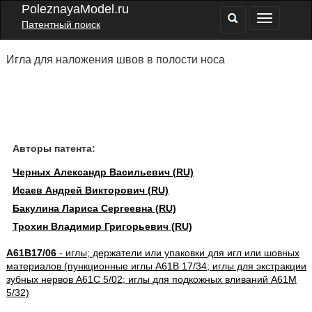
PoleznayaModel.ru
Патентный поиск
Игла для наложения швов в полости носа
Авторы патента:
Черных Александр Васильевич (RU)
Исаев Андрей Викторович (RU)
Бакулина Лариса Сергеевна (RU)
Трохин Владимир Григорьевич (RU)
A61B17/06
- иглы; держатели или упаковки для игл или шовных
материалов (пункционные иглы A61B 17/34; иглы для экстракции
зубных нервов A61C 5/02; иглы для подкожных вливаний A61M
5/32)