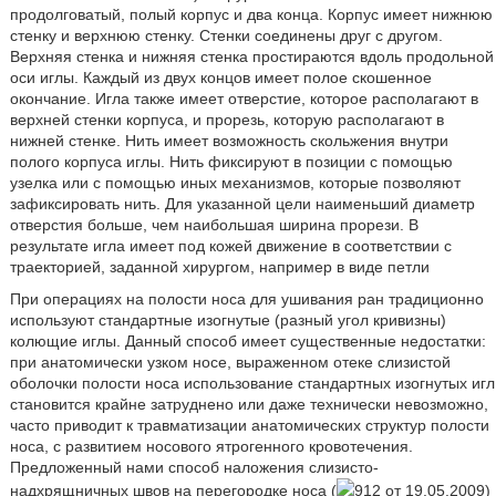
продолговатый, полый корпус и два конца. Корпус имеет нижнюю
стенку и верхнюю стенку. Стенки соединены друг с другом.
Верхняя стенка и нижняя стенка простираются вдоль продольной
оси иглы. Каждый из двух концов имеет полое скошенное
окончание. Игла также имеет отверстие, которое располагают в
верхней стенки корпуса, и прорезь, которую располагают в
нижней стенке. Нить имеет возможность скольжения внутри
полого корпуса иглы. Нить фиксируют в позиции с помощью
узелка или с помощью иных механизмов, которые позволяют
зафиксировать нить. Для указанной цели наименьший диаметр
отверстия больше, чем наибольшая ширина прорези. В
результате игла имеет под кожей движение в соответствии с
траекторией, заданной хирургом, например в виде петли
При операциях на полости носа для ушивания ран традиционно
используют стандартные изогнутые (разный угол кривизны)
колющие иглы. Данный способ имеет существенные недостатки:
при анатомически узком носе, выраженном отеке слизистой
оболочки полости носа использование стандартных изогнутых игл
становится крайне затруднено или даже технически невозможно,
часто приводит к травматизации анатомических структур полости
носа, с развитием носового ятрогенного кровотечения.
Предложенный нами способ наложения слизисто-
надхрящничных швов на перегородке носа (
912 от 19.05.2009)