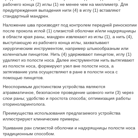
рабочего конца (2) иглы (1) не менее чем на миллиметр. Для
предупреждения выпадения нити (4) в иглу (1) вставляют
стандартный мандрен.
Наложение шва производят под контролем передней риноскопии
после прокола иглой (1) слизистой оболочки и/или надхрящницы
в области края раны, мандрен извлекают из иглы (1), а нить (4),
выступающую из рабочего конца иглы, захватывают
хирургическим инструментом, например штыкообразным или
коленчатым пинцетом. Нить (4) удерживают пинцетом, иглу (1)
удаляют из полости носа. Далее инструментом нить вытягивают
из полости носа, формируют узел вне полости носа, а
затягивание узла осуществляют в ране в полости носа с
помощью пинцетов.
Неоспоримым достоинством устройства являются
атравматичное, безопасное проведение шовного нити (3) через
слои раны; удобство и простота способа; оптимизация работы
оториноларинголога.
Преимущества использования предлагаемого устройства
иллюстрируют клинические примеры.
Ушивание ран слизистой оболочки и надхрящницы полости носа
традиционным способом.