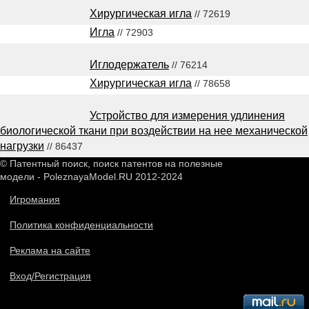
Хирургическая игла
// 72619
Игла
// 72903
Иглодержатель
// 76214
Хирургическая игла
// 78658
Устройство для измерения удлинения
биологической ткани при воздействии на нее механической
нагрузки
// 86437
© Патентный поиск, поиск патентов на полезные
модели - PoleznayaModel.RU 2012-2024
Игромания
Политика конфиденциальности
Реклама на сайте
Вход/Регистрация