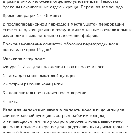
атравматично, наложены отдельно узловые швы. Гемостаз.
Удалены искривленные отделы хряща. Передняя тампонада.
Время операции 1 ч 45 минут.
В послеоперационном периоде: в месте ушитой перфорации
слизисто-надхрящничного лоскута минимальные воспалительные
изменения, незначительное наложение фибрина.
Полное заживление слизистой оболочки перегородки носа
наступило через 14 дней.
Описание к чертежам.
Фигура 1. Игла для наложения швов в полости носа.
1 - игла для спинномозговой пункции
2 - острый рабочий конец иглы;
3 - дополнительное выточенное отверстие;
4 - нить.
Игла для наложения швов в полости носа
в виде иглы для
спинномозговой пункции с острым рабочим концом,
отличающаяся тем, что у острого рабочего конца выполнено
дополнительное отверстие для продевания нити диаметром не
менее 0,5 мм, при этом проксимальная часть дополнительного