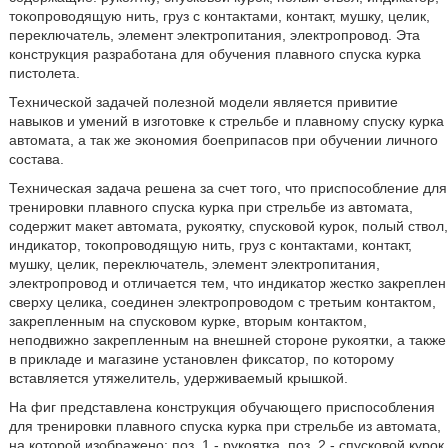
токопроводящую нить, груз с контактами, контакт, мушку, целик,
переключатель, элемент электропитания, электропровод. Эта
конструкция разработана для обучения плавного спуска курка
пистолета.
Технической задачей полезной модели является привитие
навыков и умений в изготовке к стрельбе и плавному спуску курка
автомата, а так же экономия боеприпасов при обучении личного
состава.
Техническая задача решена за счет того, что приспособление для
тренировки плавного спуска курка при стрельбе из автомата,
содержит макет автомата, рукоятку, спусковой курок, полый ствол,
индикатор, токопроводящую нить, груз с контактами, контакт,
мушку, целик, переключатель, элемент электропитания,
электропровод и отличается тем, что индикатор жестко закреплен
сверху целика, соединен электропроводом с третьим контактом,
закрепленным на спусковом курке, вторым контактом,
неподвижно закрепленным на внешней стороне рукоятки, а также
в прикладе и магазине установлен фиксатор, по которому
вставляется утяжелитель, удерживаемый крышкой.
На фиг представлена конструкция обучающего приспособления
для тренировки плавного спуска курка при стрельбе из автомата,
на которой изображено: поз. 1 - рукоятка, поз. 2 - спусковой курок,