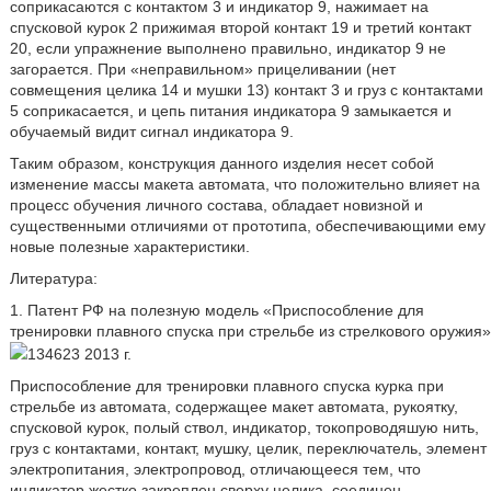
соприкасаются с контактом 3 и индикатор 9, нажимает на
спусковой курок 2 прижимая второй контакт 19 и третий контакт
20, если упражнение выполнено правильно, индикатор 9 не
загорается. При «неправильном» прицеливании (нет
совмещения целика 14 и мушки 13) контакт 3 и груз с контактами
5 соприкасается, и цепь питания индикатора 9 замыкается и
обучаемый видит сигнал индикатора 9.
Таким образом, конструкция данного изделия несет собой
изменение массы макета автомата, что положительно влияет на
процесс обучения личного состава, обладает новизной и
существенными отличиями от прототипа, обеспечивающими ему
новые полезные характеристики.
Литература:
1. Патент РФ на полезную модель «Приспособление для
тренировки плавного спуска при стрельбе из стрелкового оружия»
134623 2013 г.
Приспособление для тренировки плавного спуска курка при
стрельбе из автомата, содержащее макет автомата, рукоятку,
спусковой курок, полый ствол, индикатор, токопроводяшую нить,
груз с контактами, контакт, мушку, целик, переключатель, элемент
электропитания, электропровод, отличающееся тем, что
индикатор жестко закреплен сверху целика, соединен