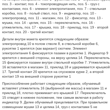
поз. 3 - контакт, поз. 4 - токопроводящая нить, поз. 5 - груз с
контактами, поз. 6 - элемент электропитания, поз. 7 - ствольная
коробка, поз. 8 - полый ствол, поз. 9 - индикатор, поз. 10 -
электропровод, поз. 11 - магазин, поз. 12 - фиксатор, поз. 13 -
мушка, поз. 14 - целик, поз. 15 - переключатель, поз. 16 -
утяжелитель, поз. 17 - крышка, поз. 18 - приклад, поз. 19 - второй
контакт, поз. 20 - третий контакт.
Детали внутри макета крепятся следующим образом:
электропровод 10 в полом стволе 8, в ствольной коробке 6,
рукоятке 1 крепятся (как вариант) скотчем. Элемент
электропитания 6 фиксируется пазами в рукоятке 1. Индикатор 9
крепится с внешней стороны, на верху целика 14. Переключатель
15 фиксируется пазами внутри ствольной коробке 7. Утяжелитель
16 вставляется в магазин 11, приклад 18 и удерживается крышкой
17. Третий контакт 20 крепится на спусковом курке 2, а второй
контакт 19 на внешней стороне рукоятки 1
Приспособление работает следующим образом, обучаемый
вставляет утяжелитель 16 (выбранной им массы) в магазин 11 и
приклад 18, плотно прижимает его крышкой 17. Переключатель
15 отводят в нижнее положение, тем самым включая в работу
индикатор 9. Далее обучаемый прицеливается. При правильном
совмещении мушки 13 и целика 14, груз с контактами 5 не