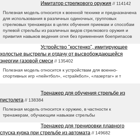
Имитатор стрелкового оружия
// 114142
Полезная модель относится к военной технике и предназначена
для использования в различных одиночных, групповых
стрелковых тренажерах в целях обучения приемам и способам
пулевой стрельбы из различных видов стрелкового оружия и
привития навыков ведения огня без применения боеприпасов
Устройство "костенко", имитирующее
холостые выстрелы и отдачу от высвобождающейся
энергии газовой смеси
// 135402
Полезная модель относится к устройствам для военно-
спортивных игр «пейнтбол», «страйкбол», «лазертаг» и т
Тренажер для обучения стрельбе из
пистолета
// 138384
Полезная модель относится к оружию, в частности к
тренажерам, обучающим навыкам стрельбы
Тренажер для тренировки плавного
спуска курка при стрельбе из автомата
// 149682