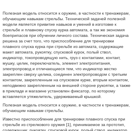
Полезная модель относится к оружию, в частности к тренажерам,
обучающим навыкам стрельбы. Технической задачей полезной
модели является привитие навыков и умений в изготовке к
стрельбе и плавному спуску курка автомата, а так же экономия
боеприпасов при обучении личного состава. Техническая задача
решена за счет того, что приспособление для тренировки
плавного спуска курка при стрельбе из автомата, содержащие
макет автомата, рукоятку, спусковой курок, полый ствол,
индикатор, токопроводящую нить, груз с контактами, контакт,
мушку, целик, переключатель, элемент электропитания,
электропровод и отличающиеся тем, что индикатор жестко
закреплен сверху целика, соединен электропроводом с третьим
контактом, закрепленным на спусковом курке, вторым контактом,
неподвижно закрепленным на внешней стороне рукоятки, а также
в прикладе и магазине установлен фиксатор, по которому
вставляется утяжелитель, удерживаемый крышкой.
Полезная модель относится к оружию, в частности к тренажерам,
обучающим навыкам стрельбы.
Известно приспособление для тренировки плавного спуска при
стрельбе из стрелкового оружия [1], принимаемое за прототип,
содержащие: рукоятку, спусковой курок, полый ствол, индикатор,