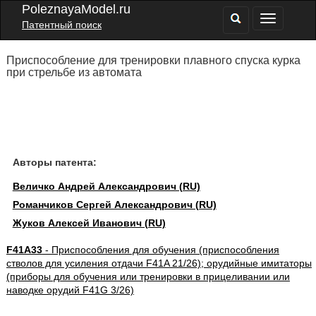
PoleznayaModel.ru
Патентный поиск
Приспособление для тренировки плавного спуска курка
при стрельбе из автомата
Авторы патента:
Величко Андрей Александрович (RU)
Романчиков Сергей Александрович (RU)
Жуков Алексей Иванович (RU)
F41A33
- Приспособления для обучения (приспособления
стволов для усиления отдачи F41A 21/26); орудийные имитаторы
(приборы для обучения или тренировки в прицеливании или
наводке орудий F41G 3/26)