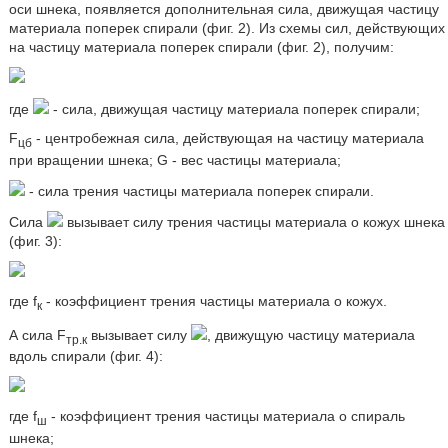
оси шнека, появляется дополнительная сила, движущая частицу
материала поперек спирали (фиг. 2). Из схемы сил, действующих
на частицу материала поперек спирали (фиг. 2), получим:
где
- сила, движущая частицу материала поперек спирали;
F
- центробежная сила, действующая на частицу материала
цб
при вращении шнека; G - вес частицы материала;
- сила трения частицы материала поперек спирали.
Сила
вызывает силу трения частицы материала о кожух шнека
(фиг. 3):
где f
- коэффициент трения частицы материала о кожух.
к
А сила F
вызывает силу
, движущую частицу материала
тр.к
вдоль спирали (фиг. 4):
где f
- коэффициент трения частицы материала о спираль
ш
шнека;