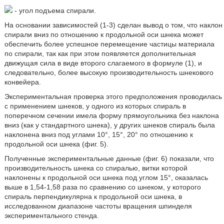
- угол подъема спирали.
На основании зависимостей (1-3) сделан вывод о том, что наклон
спирали вниз по отношению к продольной оси шнека может
обеспечить более успешное перемещение частицы материала
по спирали, так как при этом появляется дополнительная
движущая сила в виде второго слагаемого в формуле (1), и
следовательно, более высокую производительность шнекового
конвейера.
Экспериментальная проверка этого предположения проводилась
с применением шнеков, у одного из которых спираль в
поперечном сечении имела форму прямоугольника без наклона
вниз (как у стандартного шнека), у других шнеков спираль была
наклонена вниз под углами 10°, 15°, 20° по отношению к
продольной оси шнека (фиг. 5).
Полученные экспериментальные данные (фиг. 6) показали, что
производительность шнека со спиралью, витки которой
наклонены к продольной оси шнека под углом 15°, оказалась
выше в 1,54-1,58 раза по сравнению со шнеком, у которого
спираль перпендикулярна к продольной оси шнека, в
исследованном диапазоне частоты вращения шпинделя
экспериментального стенда.