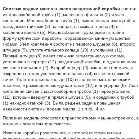
Система подачи масла в насос раздаточной коробки
состоит
из маслозаборной трубы (1), масляного фильтра (2) и узла
крепления. Маслозаборная труба (1), выполненная изогнутой, с
накидными гайками (3) на концах, связывает насос (4) с
масляной ванной (5). Маслозаборная труба имеет в плане
форму кубической параболы, образованной минимум шестью
гибами. Узел крепления состоит из первого штуцера (8), второго
штуцера (9), уплотнительного кольца (10) и угольника (11).
Первый штуцер (8) имеет сложную геометрическую форму,
установлен в картере (12) раздаточной коробки, и одним концом
связан с фильтром (2). Второй штуцер (9) выполнен прямым, и
закреплен на корпусе масляного насоса (4) выше его нижней
точки. Уплотнительное кольцо (10) выполнено металлическим
плоским, и размещено между картером (12) и штуцером (8). Узел
крепления связан с маслозаборной трубой (1) через угольник
(11), который ввернут в прямой штуцер (9), и соединен с трубой
(1) накидной гайкой (3). Была решена задача повышения
надежности системы подачи масла. 1 з.п.ф., 4 ил.
Полезная модель относится к транспортному машиностроению, а
именно к агрегатам трансмиссии.
Известна коробка раздаточная, в которой система смазки
содержит насос, всасывающий трубопровод с маслозаборником,