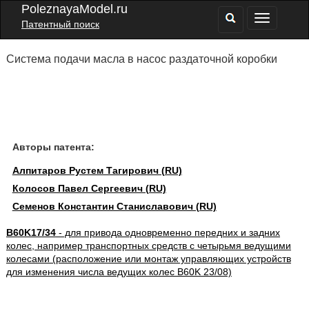
PoleznayaModel.ru
Патентный поиск
Система подачи масла в насос раздаточной коробки
Авторы патента:
Алпитаров Рустем Тагирович (RU)
Колосов Павел Сергеевич (RU)
Семенов Константин Станиславович (RU)
B60K17/34
- для привода одновременно передних и задних
колес, например транспортных средств с четырьмя ведущими
колесами (расположение или монтаж управляющих устройств
для изменения числа ведущих колес B60K 23/08)