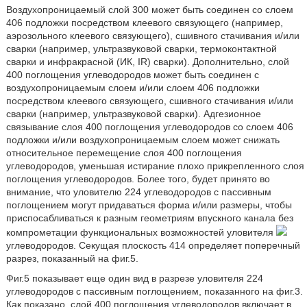
Воздухопроницаемый слой 300 может быть соединен со слоем
406 подложки посредством клеевого связующего (например,
аэрозольного клеевого связующего), сшивного стачивания и/или
сварки (например, ультразвуковой сварки, термоконтактной
сварки и инфракрасной (ИК, IR) сварки). Дополнительно, слой
400 поглощения углеводородов может быть соединен с
воздухопроницаемым слоем и/или слоем 406 подложки
посредством клеевого связующего, сшивного стачивания и/или
сварки (например, ультразвуковой сварки). Адгезионное
связывание слоя 400 поглощения углеводородов со слоем 406
подложки и/или воздухопроницаемым слоем может снижать
относительное перемещение слоя 400 поглощения
углеводородов, уменьшая истирание плохо прикрепленного слоя
поглощения углеводородов. Более того, будет принято во
внимание, что уловителю 224 углеводородов с пассивным
поглощением могут придаваться форма и/или размеры, чтобы
приспосабливаться к разным геометриям впускного канала без
компрометации функциональных возможностей уловителя
углеводородов. Секущая плоскость 414 определяет поперечный
разрез, показанный на фиг.5.
Фиг.5 показывает еще один вид в разрезе уловителя 224
углеводородов с пассивным поглощением, показанного на фиг.3.
Как показано, слой 400 поглощения углеводородов включает в