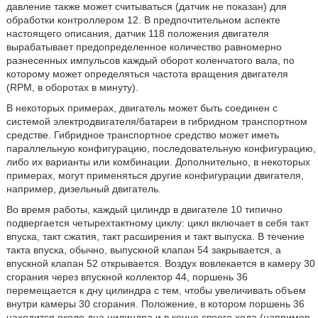
давление также может считываться (датчик не показан) для
обработки контроллером 12. В предпочтительном аспекте
настоящего описания, датчик 118 положения двигателя
вырабатывает предопределенное количество равномерно
разнесенных импульсов каждый оборот коленчатого вала, по
которому может определяться частота вращения двигателя
(RPM, в оборотах в минуту).
В некоторых примерах, двигатель может быть соединен с
системой электродвигателя/батареи в гибридном транспортном
средстве. Гибридное транспортное средство может иметь
параллельную конфигурацию, последовательную конфигурацию,
либо их варианты или комбинации. Дополнительно, в некоторых
примерах, могут применяться другие конфигурации двигателя,
например, дизельный двигатель.
Во время работы, каждый цилиндр в двигателе 10 типично
подвергается четырехтактному циклу: цикл включает в себя такт
впуска, такт сжатия, такт расширения и такт выпуска. В течение
такта впуска, обычно, выпускной клапан 54 закрывается, а
впускной клапан 52 открывается. Воздух вовлекается в камеру 30
сгорания через впускной коллектор 44, поршень 36
перемещается к дну цилиндра с тем, чтобы увеличивать объем
внутри камеры 30 сгорания. Положение, в котором поршень 36
находится около дна цилиндра и в конце своего хода (например,