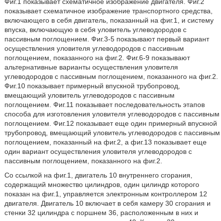
Фиг.1 показывает схематичное изображение двигателя. Фиг.2
показывает схематичное изображение транспортного средства,
включающего в себя двигатель, показанный на фиг.1, и систему
впуска, включающую в себя уловитель углеводородов с
пассивным поглощением. Фиг.3-5 показывают первый вариант
осуществления уловителя углеводородов с пассивным
поглощением, показанного на фиг.2. Фиг.6-9 показывают
альтернативные варианты осуществления уловителя
углеводородов с пассивным поглощением, показанного на фиг.2.
Фиг.10 показывает примерный впускной трубопровод,
вмещающий уловитель углеводородов с пассивным
поглощением. Фиг.11 показывает последовательность этапов
способа для изготовления уловителя углеводородов с пассивным
поглощением. Фиг.12 показывает еще один примерный впускной
трубопровод, вмещающий уловитель углеводородов с пассивным
поглощением, показанный на фиг.2, а фиг.13 показывает еще
один вариант осуществления уловителя углеводородов с
пассивным поглощением, показанного на фиг.2.
Со ссылкой на фиг.1, двигатель 10 внутреннего сгорания,
содержащий множество цилиндров, один цилиндр которого
показан на фиг.1, управляется электронным контроллером 12
двигателя. Двигатель 10 включает в себя камеру 30 сгорания и
стенки 32 цилиндра с поршнем 36, расположенным в них и