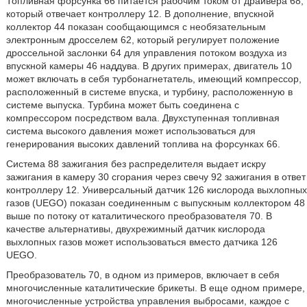
Топливная форсунка 66 питается рабочим током от драйвера 68,
который отвечает контроллеру 12. В дополнение, впускной
коллектор 44 показан сообщающимся с необязательным
электронным дросселем 62, который регулирует положение
дроссельной заслонки 64 для управления потоком воздуха из
впускной камеры 46 наддува. В других примерах, двигатель 10
может включать в себя турбонагнетатель, имеющий компрессор,
расположенный в системе впуска, и турбину, расположенную в
системе выпуска. Турбина может быть соединена с
компрессором посредством вала. Двухступенная топливная
система высокого давления может использоваться для
генерирования высоких давлений топлива на форсунках 66.
Система 88 зажигания без распределителя выдает искру
зажигания в камеру 30 сгорания через свечу 92 зажигания в ответ
контроллеру 12. Универсальный датчик 126 кислорода выхлопных
газов (UEGO) показан соединенным с выпускным коллектором 48
выше по потоку от каталитического преобразователя 70. В
качестве альтернативы, двухрежимный датчик кислорода
выхлопных газов может использоваться вместо датчика 126
UEGO.
Преобразователь 70, в одном из примеров, включает в себя
многочисленные каталитические брикеты. В еще одном примере,
многочисленные устройства управления выбросами, каждое с