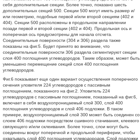
себя дополнительные секции. Более точно, показано шесть
дополнительных секций 500. Секции 500 могут иметь размер и/
или геометрию, подобные первой и/или второй секциям (402 и
404). Секции 500 расположены в продольном направлении
позади первой и второй секции (402 и 404). Продольная ось и
поперечная ось предусмотрены для начала отсчета.
Соединительные поверхности (304 и 306) раздела также
показаны на фиг.5. Будет принято во внимание, что
соединительные поверхности 306 раздела сегментируют секции
слоя 400 поглощения углеводородов. Таким образом, может быть
уменьшено перемещение секций слоя 400 поглощения
углеводородов.
Фиг.6 показывает еще один вариант осуществления поперечного
сечения уловителя 224 углеводородов с пассивным
поглощением, показанного на фиг.2. Уловитель 224
углеводородов с пассивным поглощением, показанный на фиг.6,
включает в себя воздухопроницаемый слой 300, слой 400
поглощения углеводородов и слой 406 подложки. В таком
примере, воздухопроницаемый слой 300 может быть соединен со
слоем 406 подложки посредством сшивного стачивания, клеевого
связующего и/или склеивания. Более точно, слои могут быть
соединены вокруг поперечной и продольной периферии, чтобы
охватывать слой 400 поглощения углеводородов. Слой подложки