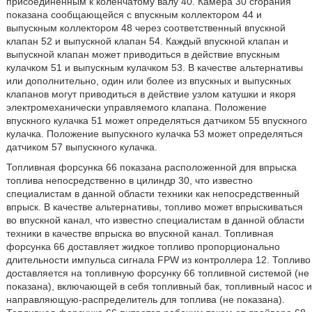
присоединенным к коленчатому валу 40. Камера 30 сгорания
показана сообщающейся с впускным коллектором 44 и
выпускным коллектором 48 через соответственный впускной
клапан 52 и выпускной клапан 54. Каждый впускной клапан и
выпускной клапан может приводиться в действие впускным
кулачком 51 и выпускным кулачком 53. В качестве альтернативы
или дополнительно, один или более из впускных и выпускных
клапанов могут приводиться в действие узлом катушки и якоря
электромеханически управляемого клапана. Положение
впускного кулачка 51 может определяться датчиком 55 впускного
кулачка. Положение выпускного кулачка 53 может определяться
датчиком 57 выпускного кулачка.
Топливная форсунка 66 показана расположенной для впрыска
топлива непосредственно в цилиндр 30, что известно
специалистам в данной области техники как непосредственный
впрыск. В качестве альтернативы, топливо может впрыскиваться
во впускной канал, что известно специалистам в данной области
техники в качестве впрыска во впускной канал. Топливная
форсунка 66 доставляет жидкое топливо пропорционально
длительности импульса сигнала FPW из контроллера 12. Топливо
доставляется на топливную форсунку 66 топливной системой (не
показана), включающей в себя топливный бак, топливный насос и
направляющую-распределитель для топлива (не показана).