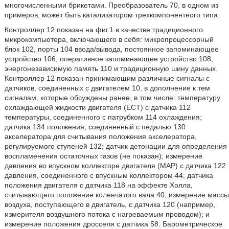
многочисленными брикетами. Преобразователь 70, в одном из
примеров, может быть катализатором трехкомпонентного типа.
Контроллер 12 показан на фиг.1 в качестве традиционного
микрокомпьютера, включающего в себя: микропроцессорный
блок 102, порты 104 ввода/вывода, постоянное запоминающее
устройство 106, оперативное запоминающее устройство 108,
энергонезависимую память 110 и традиционную шину данных.
Контроллер 12 показан принимающим различные сигналы с
датчиков, соединенных с двигателем 10, в дополнение к тем
сигналам, которые обсуждены ранее, в том числе: температуру
охлаждающей жидкости двигателя (ECT) с датчика 112
температуры, соединенного с патрубком 114 охлаждения;
датчика 134 положения, соединенный с педалью 130
акселератора для считывания положения акселератора,
регулируемого ступеней 132; датчик детонации для определения
воспламенения остаточных газов (не показан); измерение
давления во впускном коллекторе двигателя (MAP) с датчика 122
давления, соединенного с впускным коллектором 44; датчика
положения двигателя с датчика 118 на эффекте Холла,
считывающего положение коленчатого вала 40; измерение массы
воздуха, поступающего в двигатель, с датчика 120 (например,
измерителя воздушного потока с нагреваемым проводом); и
измерение положения дросселя с датчика 58. Барометрическое