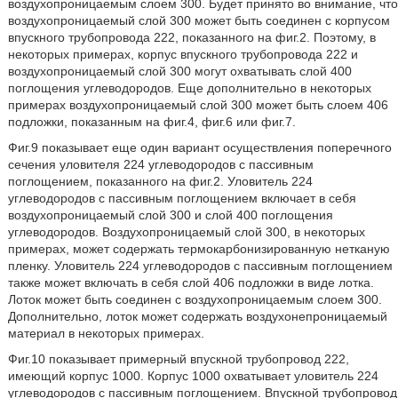
воздухопроницаемым слоем 300. Будет принято во внимание, что
воздухопроницаемый слой 300 может быть соединен с корпусом
впускного трубопровода 222, показанного на фиг.2. Поэтому, в
некоторых примерах, корпус впускного трубопровода 222 и
воздухопроницаемый слой 300 могут охватывать слой 400
поглощения углеводородов. Еще дополнительно в некоторых
примерах воздухопроницаемый слой 300 может быть слоем 406
подложки, показанным на фиг.4, фиг.6 или фиг.7.
Фиг.9 показывает еще один вариант осуществления поперечного
сечения уловителя 224 углеводородов с пассивным
поглощением, показанного на фиг.2. Уловитель 224
углеводородов с пассивным поглощением включает в себя
воздухопроницаемый слой 300 и слой 400 поглощения
углеводородов. Воздухопроницаемый слой 300, в некоторых
примерах, может содержать термокарбонизированную нетканую
пленку. Уловитель 224 углеводородов с пассивным поглощением
также может включать в себя слой 406 подложки в виде лотка.
Лоток может быть соединен с воздухопроницаемым слоем 300.
Дополнительно, лоток может содержать воздухонепроницаемый
материал в некоторых примерах.
Фиг.10 показывает примерный впускной трубопровод 222,
имеющий корпус 1000. Корпус 1000 охватывает уловитель 224
углеводородов с пассивным поглощением. Впускной трубопровод