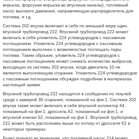
впрыска, форсунки впрыска во впускные каналы), топливный
насос высокого давления, направляющую-распределитель для
топлива, и т.д.
Система 202 впуска включает в себя по меньшей мере один
впускной трубопровод 222. Впускной трубопровод 222 может
включать в себя уловитель 224 углеводородов с пассивным
поглощением. Уловитель 224 углеводородов с пассивным
поглощением выполнен с возможностью поглощать пары
топлива. Таким образом, уловитель 224 углеводородов с
пассивным поглощением может снижать количество выбросов,
выходящих из системы 202 впуска, когда двигатель 10 не
является выполняющим сгорание. Уловитель 224 углеводородов
с пассивным поглощением обсужден подробнее в материалах
настоящей заявки.
Впускной трубопровод 222 находится в сообщении по текучей
среде с камерой 30 сгорания, показанной на фиг.1. Система 202
впуска также может включать в себя впускной коллектор 44,
показанный на фиг.1, дроссель 62, показанный на фиг.1, и
впускной клапан 52, показанный на фиг.1. Впускной трубопровод
222 может быть расположен выше по потоку от дросселя 62 в
некоторых примерах.
Будет принято во внимание, что топливный насос 214 может