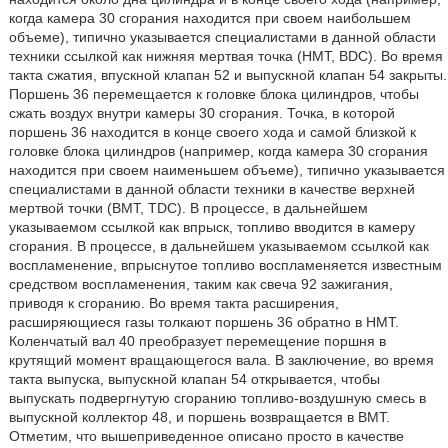
когда камера 30 сгорания находится при своем наибольшем
объеме), типично указывается специалистами в данной области
техники ссылкой как нижняя мертвая точка (HMT, BDC). Во время
такта сжатия, впускной клапан 52 и выпускной клапан 54 закрыты.
Поршень 36 перемещается к головке блока цилиндров, чтобы
сжать воздух внутри камеры 30 сгорания. Точка, в которой
поршень 36 находится в конце своего хода и самой близкой к
головке блока цилиндров (например, когда камера 30 сгорания
находится при своем наименьшем объеме), типично указывается
специалистами в данной области техники в качестве верхней
мертвой точки (ВМТ, TDC). В процессе, в дальнейшем
указываемом ссылкой как впрыск, топливо вводится в камеру
сгорания. В процессе, в дальнейшем указываемом ссылкой как
воспламенение, впрыснутое топливо воспламеняется известным
средством воспламенения, таким как свеча 92 зажигания,
приводя к сгоранию. Во время такта расширения,
расширяющиеся газы толкают поршень 36 обратно в НМТ.
Коленчатый вал 40 преобразует перемещение поршня в
крутящий момент вращающегося вала. В заключение, во время
такта выпуска, выпускной клапан 54 открывается, чтобы
выпускать подвергнутую сгоранию топливо-воздушную смесь в
выпускной коллектор 48, и поршень возвращается в ВМТ.
Отметим, что вышеприведенное описано просто в качестве