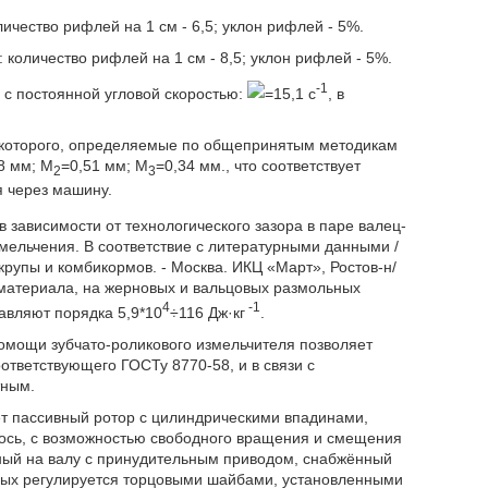
ичество рифлей на 1 см - 6,5; уклон рифлей - 5%.
 количество рифлей на 1 см - 8,5; уклон рифлей - 5%.
-1
с постоянной угловой скоростью:
=15,1 с
, в
 которого, определяемые по общепринятым методикам
8 мм; M
=0,51 мм; M
=0,34 мм., что соответствует
2
3
я через машину.
 в зависимости от технологического зазора в паре валец-
мельчения. В соответствие с литературными данными /
крупы и комбикормов. - Москва. ИКЦ «Март», Ростов-н/
 материала, на жерновых и вальцовых размольных
4
-1
тавляют порядка 5,9*10
÷116 Дж·кг
.
омощи зубчато-роликового измельчителя позволяет
ответствующего ГОСТу 8770-58, и в связи с
тным.
ет пассивный ротор с цилиндрическими впадинами,
ось, с возможностью свободного вращения и смещения
нный на валу с принудительным приводом, снабжённый
ых регулируется торцовыми шайбами, установленными