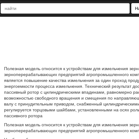
Н
Полезная модель относится к устройствам для измельчения зерн
зерноперерабатывающих предприятий агропромышленного компл
является повышение качества измельчения за один проход проду
энергоемкости процесса измельчения. Технический результат дос
пассивный ротор с цилиндрическими впадинами, равномерно рас
возможностью свободного вращения и смещения по направляющей
валу с принудительным приводом, снабженный цилиндрическим
регулируется торцовыми шайбами, установленными на осях роли
пассивного ротора
Полезная модель относится к устройствам для измельчения зерн
зерноперерабатывающих предприятий агропромышленного комп