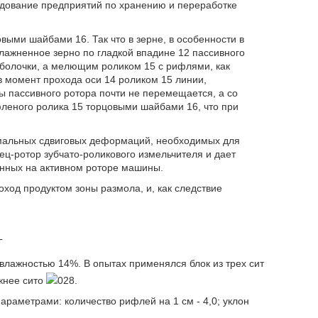
удование предприятий по хранению и переработке
выми шайбами 16. Так что в зерне, в особенности в
влажненное зерно по гладкой впадине 12 пассивного
оболочки, а мелющим роликом 15 с рифлями, как
в момент прохода оси 14 роликом 15 линии,
ы пассивного ротора почти не перемещается, а со
леного ролика 15 торцовыми шайбами 16, что при
имальных сдвиговых деформаций, необходимых для
ец-ротор зубчато-роликового измельчителя и дает
нных на активном роторе машины.
ход продуктом зоны размола, и, как следствие
Т
 влажностью 14%. В опытах применялся блок из трех сит
жнее сито
028.
араметрами: количество рифлей на 1 см - 4,0; уклон