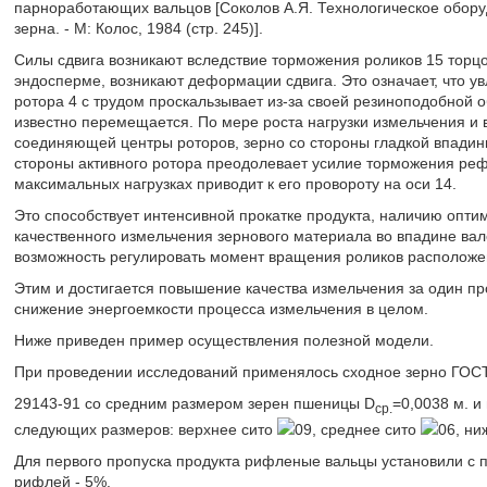
парноработающих вальцов [Соколов А.Я. Технологическое обор
зерна. - М: Колос, 1984 (стр. 245)].
Силы сдвига возникают вследствие торможения роликов 15 торцо
эндосперме, возникают деформации сдвига. Это означает, что у
ротора 4 с трудом проскальзывает из-за своей резиноподобной 
известно перемещается. По мере роста нагрузки измельчения и 
соединяющей центры роторов, зерно со стороны гладкой впадин
стороны активного ротора преодолевает усилие торможения реф
максимальных нагрузках приводит к его провороту на оси 14.
Это способствует интенсивной прокатке продукта, наличию опт
качественного измельчения зернового материала во впадине вал
возможность регулировать момент вращения роликов расположе
Этим и достигается повышение качества измельчения за один про
снижение энергоемкости процесса измельчения в целом.
Ниже приведен пример осуществления полезной модели.
При проведении исследований применялось сходное зерно ГОС
29143-91 со средним размером зерен пшеницы D
=0,0038 м. и
cp.
следующих размеров: верхнее сито
09, среднее сито
06, ни
Для первого пропуска продукта рифленые вальцы установили с п
рифлей - 5%.