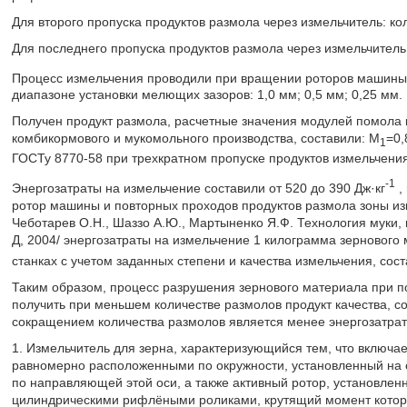
Для второго пропуска продуктов размола через измельчитель: кол
Для последнего пропуска продуктов размола через измельчитель:
Процесс измельчения проводили при вращении роторов машины 
диапазоне установки мелющих зазоров: 1,0 мм; 0,5 мм; 0,25 мм.
Получен продукт размола, расчетные значения модулей помола
комбикормового и мукомольного производства, составили: M
=0,
1
ГОСТу 8770-58 при трехкратном пропуске продуктов измельчени
-1
Энергозатраты на измельчение составили от 520 до 390 Дж·кг
,
ротор машины и повторных проходов продуктов размола зоны из
Чеботарев О.Н., Шаззо А.Ю., Мартыненко Я.Ф. Технология муки, 
Д, 2004/ энергозатраты на измельчение 1 килограмма зернового
станках с учетом заданных степени и качества измельчения, сос
Таким образом, процесс разрушения зернового материала при п
получить при меньшем количестве размолов продукт качества, со
сокращением количества размолов является менее энергозатра
1. Измельчитель для зерна, характеризующийся тем, что включа
равномерно расположенными по окружности, установленный на 
по направляющей этой оси, а также активный ротор, установле
цилиндрическими рифлёными роликами, крутящий момент котор