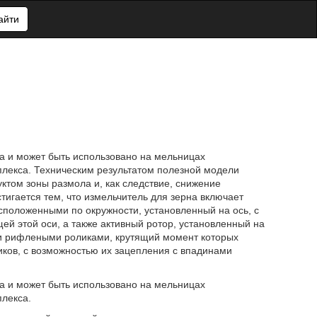
айти
а и может быть использовано на мельницах
екса. Техническим результатом полезной модели
ктом зоны размола и, как следствие, снижение
тигается тем, что измельчитель для зерна включает
положенными по окружности, установленный на ось, с
 этой оси, а также активный ротор, установленный на
и рифлеными роликами, крутящий момент которых
ков, с возможностью их зацепления с впадинами
а и может быть использовано на мельницах
лекса.