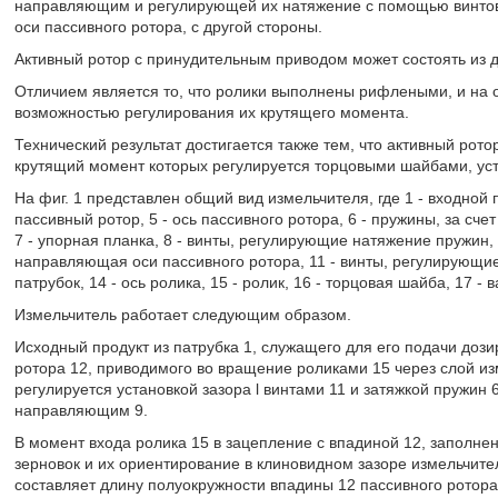
направляющим и регулирующей их натяжение с помощью винтов
оси пассивного ротора, с другой стороны.
Активный ротор с принудительным приводом может состоять из д
Отличием является то, что ролики выполнены рифлеными, и на 
возможностью регулирования их крутящего момента.
Технический результат достигается также тем, что активный ро
крутящий момент которых регулируется торцовыми шайбами, уст
На фиг. 1 представлен общий вид измельчителя, где 1 - входной па
пассивный ротор, 5 - ось пассивного ротора, 6 - пружины, за сч
7 - упорная планка, 8 - винты, регулирующие натяжение пружин,
направляющая оси пассивного ротора, 11 - винты, регулирующие 
патрубок, 14 - ось ролика, 15 - ролик, 16 - торцовая шайба, 17 - 
Измельчитель работает следующим образом.
Исходный продукт из патрубка 1, служащего для его подачи дози
ротора 12, приводимого во вращение роликами 15 через слой из
регулируется установкой зазора l винтами 11 и затяжкой пружин
направляющим 9.
В момент входа ролика 15 в зацепление с впадиной 12, заполне
зерновок и их ориентирование в клиновидном зазоре измельчите
составляет длину полуокружности впадины 12 пассивного ротора