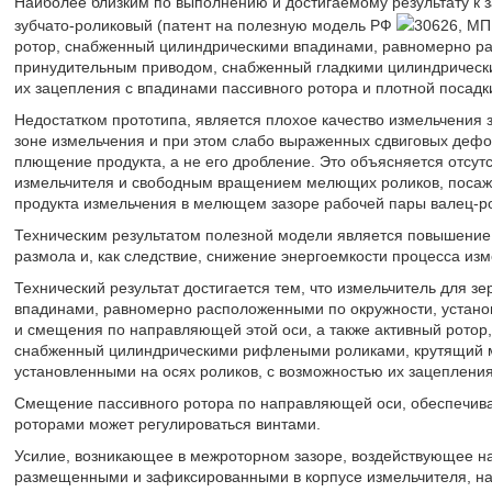
Наиболее близким по выполнению и достигаемому результату к 
зубчато-роликовый (патент на полезную модель РФ
30626, МПК
ротор, снабженный цилиндрическими впадинами, равномерно ра
принудительным приводом, снабженный гладкими цилиндрически
их зацепления с впадинами пассивного ротора и плотной посадки
Недостатком прототипа, является плохое качество измельчения з
зоне измельчения и при этом слабо выраженных сдвиговых деф
плющение продукта, а не его дробление. Это объясняется отсут
измельчителя и свободным вращением мелющих роликов, посажен
продукта измельчения в мелющем зазоре рабочей пары валец-р
Техническим результатом полезной модели является повышение 
размола и, как следствие, снижение энергоемкости процесса изм
Технический результат достигается тем, что измельчитель для з
впадинами, равномерно расположенными по окружности, устано
и смещения по направляющей этой оси, а также активный ротор
снабженный цилиндрическими рифлеными роликами, крутящий м
установленными на осях роликов, с возможностью их зацепления
Смещение пассивного ротора по направляющей оси, обеспечив
роторами может регулироваться винтами.
Усилие, возникающее в межроторном зазоре, воздействующее на
размещенными и зафиксированными в корпусе измельчителя, н