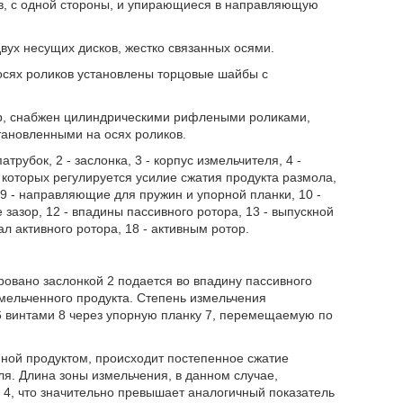
, с одной стороны, и упирающиеся в направляющую
вух несущих дисков, жестко связанных осями.
осях роликов установлены торцовые шайбы с
тор, снабжен цилиндрическими рифлеными роликами,
ановленными на осях роликов.
трубок, 2 - заслонка, 3 - корпус измельчителя, 4 -
ет которых регулируется усилие сжатия продукта размола,
 9 - направляющие для пружин и упорной планки, 10 -
зазор, 12 - впадины пассивного ротора, 13 - выпускной
вал активного ротора, 18 - активным ротор.
ровано заслонкой 2 подается во впадину пассивного
мельченного продукта. Степень измельчения
 6 винтами 8 через упорную планку 7, перемещаемую по
нной продуктом, происходит постепенное сжатие
ля. Длина зоны измельчения, в данном случае,
 4, что значительно превышает аналогичный показатель