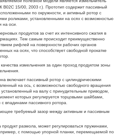
заявляемой полезной модели является измельчитель
 B02C 15/00, 2003 г.). Прототип содержит пассивный
сположенными по окружности, и активный ротор с
ми роликами, установленными на осях с возможностью
 на оси.
ерновых продуктов за счет их интенсивного сжатия в
ормациях. Тем самым происходит преимущественно
ствием рифлей на поверхности рабочих органов
ных на осях, что способствует свободной прокатке
отор.
качества измельчения за один проход продуктом зоны
ельчения.
ерна включает пассивный ротор с цилиндрическими
вленный на ось, с возможностью свободного вращения
, установленный на валу с принудительным приводом,
омент которых регулируется торцовыми шайбами,
 с впадинами пассивного ротора.
ающее требуемый зазор между активным и пассивным
 продукт размола, может регулироваться пружинами,
апример, с помощью упорной планки, перемещаемой по