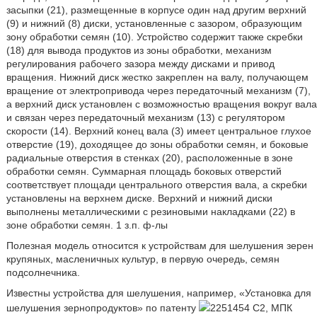
засыпки (21), размещенные в корпусе один над другим верхний
(9) и нижний (8) диски, установленные с зазором, образующим
зону обработки семян (10). Устройство содержит также скребки
(18) для вывода продуктов из зоны обработки, механизм
регулирования рабочего зазора между дисками и привод
вращения. Нижний диск жестко закреплен на валу, получающем
вращение от электропривода через передаточный механизм (7),
а верхний диск установлен с возможностью вращения вокруг вала
и связан через передаточный механизм (13) с регулятором
скорости (14). Верхний конец вала (3) имеет центральное глухое
отверстие (19), доходящее до зоны обработки семян, и боковые
радиальные отверстия в стенках (20), расположенные в зоне
обработки семян. Суммарная площадь боковых отверстий
соответствует площади центрального отверстия вала, а скребки
установлены на верхнем диске. Верхний и нижний диски
выполнены металлическими с резиновыми накладками (22) в
зоне обработки семян. 1 з.п. ф-лы
Полезная модель относится к устройствам для шелушения зерен
крупяных, масленичных культур, в первую очередь, семян
подсолнечника.
Известны устройства для шелушения, например, «Установка для
шелушения зернопродуктов» по патенту
2251454 С2, МПК