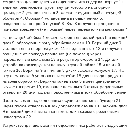
Устройство для шелушения подсолнечника содержит корпус 1 в
виде направляющей трубы, внутри которого на опорном
цилиндре 2 установлен вал 3, жестко соединенный с несущей
обоймой 4. Обойма 4 установлена в подшипниках 5,
разделенных опорной втулкой 6. Вал 3 получает вращение от
привода вращения (не показан) через передаточный механизм 7.
На несущей обойме 4 жестко закреплен нижний диск 8 и верхний
диск 9, образующие зону обработки семян 10. Верхний диск 9
установлен на опорном диске 11 в подшипниках 12 и получает
вращение от привода вращения (не показан) через
передаточный механизм 13 и регулятор скорости 14. Детали
устройства фиксируются на валу верхней гайкой 15 и нижней
гайкой 16. Верхний 9 и нижний 8 диски закрыты кожухом 17. На
верхнем диске 9 установлены скребки 18 для вывода продуктов
из зоны обработки. Верхний конец вала 3 имеет центральное
глухое отверстие 19, имеющее несколько боковых радиальных
отверстий 20 для подачи подсолнечника в зону обработки семян.
Засыпка семян подсолнечника осуществляется из бункера 21
через глухое отверстие в зону обработки семян 10. Верхний диск
9 и нижний диск 8 выполнены металлическими с резиновыми
накладками 22.
Устройство для шелушения подсолнечника работает следующим