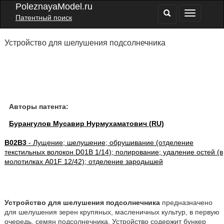
PoleznayaModel.ru
Патентный поиск
Устройство для шелушения подсолнечника
Авторы патента:
Бурангулов Мусавир Нурмухаматович (RU)
B02B3
- Лущение; шелушение; обрушивание (отделение
текстильных волокон D01B 1/14); полирование; удаление остей (в
молотилках A01F 12/42); отделение зародышей
Устройство для шелушения подсолнечника
предназначено
для шелушения зерен крупяных, масленичных культур, в первую
очередь, семян подсолнечника. Устройство содержит бункер