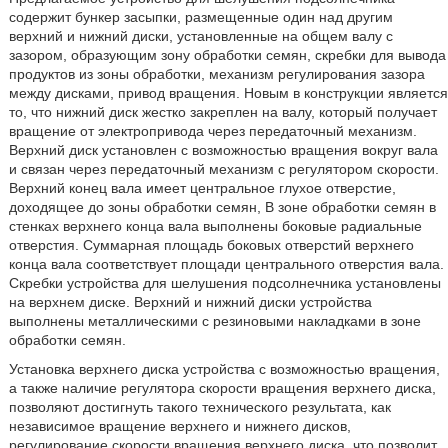
содержит бункер засыпки, размещенные один над другим
верхний и нижний диски, установленные на общем валу с
зазором, образующим зону обработки семян, скребки для вывода
продуктов из зоны обработки, механизм регулирования зазора
между дисками, привод вращения. Новым в конструкции является
то, что нижний диск жестко закреплен на валу, который получает
вращение от электропривода через передаточный механизм.
Верхний диск установлен с возможностью вращения вокруг вала
и связан через передаточный механизм с регулятором скорости.
Верхний конец вала имеет центральное глухое отверстие,
доходящее до зоны обработки семян, В зоне обработки семян в
стенках верхнего конца вала выполнены боковые радиальные
отверстия. Суммарная площадь боковых отверстий верхнего
конца вала соответствует площади центрального отверстия вала.
Скребки устройства для шелушения подсолнечника установлены
на верхнем диске. Верхний и нижний диски устройства
выполнены металлическими с резиновыми накладками в зоне
обработки семян.
Установка верхнего диска устройства с возможностью вращения,
а также наличие регулятора скорости вращения верхнего диска,
позволяют достигнуть такого технического результата, как
независимое вращение верхнего и нижнего дисков,
регулирование скорости вращения верхнего диска, что позволит