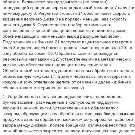
образом. Включается электродвигатель (не показан),
передающий вращение через передаточный механизм 7 валу 2 и
нижнему диску 8. Регулятор скорости 14 обеспечивает скорость
вращения верхнего диска 9 на порядок меньше, чем скорость
нижнего диска 8. Осуществляют подбор оптимального
соотношения скоростей вращения верхнего и нижнего дисков,
обеспечивающего наименьший выход разрушенных зерен.
Подсолнечник из бункера 21 поступает в центральное отверстие
вала 3 и далее через боковые радиальные отверстия вала 20 - в
зону обработки семян 10. Обработка семян производится
резиновыми накладками 22, установленными на металлических
дисках, что обеспечивает щадящее шелушение зерен.
Обработанный материал удаляется из зоны обработки в полость,
образованную кожухом 17, а затем через высыпное отверстие в
кожухе - в зону отделение шелухи от семечек и далее - в бункер
сбора готового материала (не показаны).
1. Устройство для шелушения подсолнечника, содержащее
бункер засыпки, размещенные в корпусе один над другим
верхний и нижний диски, установленные на общем валу с
зазором, образующим зону обработки семян, скребки для вывода
продуктов из зоны обработки, механизм регулирования рабочего
зазора между дисками, привод вращения, отличающееся тем, что
нижний диск жестко закреплен на валу, получающем вращение от