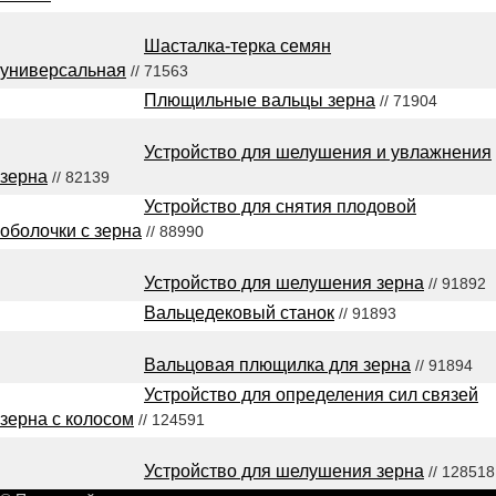
Шасталка-терка семян
универсальная
// 71563
Плющильные вальцы зерна
// 71904
Устройство для шелушения и увлажнения
зерна
// 82139
Устройство для снятия плодовой
оболочки с зерна
// 88990
Устройство для шелушения зерна
// 91892
Вальцедековый станок
// 91893
Вальцовая плющилка для зерна
// 91894
Устройство для определения сил связей
зерна с колосом
// 124591
Устройство для шелушения зерна
// 128518