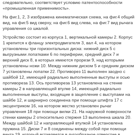
следовательно, соответствует условию патентоспособности
«промышленная применимость».
На фиг.1, 2, 3 изображена кинематическая схема, на фиг.4 общий
вид, на фиг.5 вид сверху, на фиг.6 вид слева, на фиг.7 вид рычага
управления со шкалой.
Устройство состоит из корпуса 1, вертикальной камеры 2. Корпус
1 крепится к фланцу электродвигателя 3, вал 4, на котором
установлены три горизонтальных диска: нижний диск 5 с
выгрузными лопатками 6 по периферии, средний диск 7 и
верхний диск 8, в которых имеются прорези 9, над которыми
установлены ножи 10. Между нижним диском 5 и средним диском
7 установлены лопатки 22. Противорез 11 выполнен заодно с
шайбой 12, имеющей радиально выполненные выступы и осью
противореза 13. Ось противореза 13 установлена на стенке
камеры 2 в направляющей втулке 14, имеющей радиально
выполненные выступы, входящие в зацепление с выступами на
шайбе 12, и шарнирно соединена при помощи штифта 17 с
эксцентриком 16, на котором жестко установлен рычаг
управления 18 при помощи вилки 21. На наружной поверхности
стенки камеры 2 относительно стержня 13 выполнена шкала 20.
Между шайбой 12 и направляющей втулкой 14 установлена
пружина 15. Диски 7 и 8 соединены между собой при помощи
винта 19, который вставляется в дугообразное отверстие в