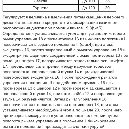
Свекла
До 100
23
Турнепс
До 120
20
Регулируется величина измельчения путем смещения верхнего
диска 8 относительно среднего 7 и фиксирования взаимного
расположения дисков при помощи винтов 19 (фиг.5).
Определяется и устанавливается угол а для установки которого
рычаг управления 18 с эксцентриком 16 из нижнего положения I,
поворачивается в верхнее положение II (фиг.4), при этом,
эксцентрик 16, жестко закрепленный с рычагом управления 18 и
эксцентрично шарнирно соединенный с осью противореза 13 при
помощи штифта 17, поворачивается относительно оси штифта
17, преодолевая силы трения между наружной торцовой
поверхностью направляющей втулки 14 и цилиндрической
поверхностью эксцентрика 16. После прохождения рычагом
управления положения Ш под действием пружины 15 ось
противореза 13 с шайбой 12 и противорезом 11 смещаются в
направляющей втулке 14, при этом шайба 12 и направляющая
втулка 14 разъединяются. Затем рычаг управления 18
поворачивается относительно оси противореза 13, при этом
устанавливается необходимый угол а по шкале 20, после чего
противорез фиксируется в установленном положении путем
поворота рычага управления в положение I. Фиксирование
рычага в положении I происходит за счет сил упругой