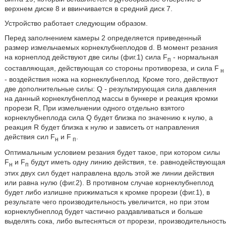
верхнем диске 8 и ввинчивается в средний диск 7.
Устройство работает следующим образом.
Перед заполнением камеры 2 определяется приведенный
размер измельчаемых корнеклубнеплодов d. В момент резания
на корнеплод действуют две силы (фиг.1) сила F
- нормальная
п
составляющая, действующая со стороны противореза, и сила F
н
- воздействия ножа на корнеклубнеплод. Кроме того, действуют
две дополнительные силы: Q - результирующая сила давления
на данный корнеклубнеплод массы в бункере и реакция кромки
прорези R, При измельчении одного отдельно взятого
корнеклубнеплода сила Q будет близка по значению к нулю, а
реакция R будет близка к нулю и зависеть от направления
действия сил F
и F
.
н
п
Оптимальным условием резания будет такое, при котором силы
F
и F
будут иметь одну линию действия, т.е. равнодействующая
н
п
этих двух сил будет направлена вдоль этой же линии действия
или равна нулю (фиг.2). В противном случае корнеклубнеплод
будет либо излишне прижиматься к кромке прорези (фиг.1), в
результате чего производительность увеличится, но при этом
корнеклубнеплод будет частично раздавливаться и больше
выделять сока, либо вытесняться от прорези, производительность