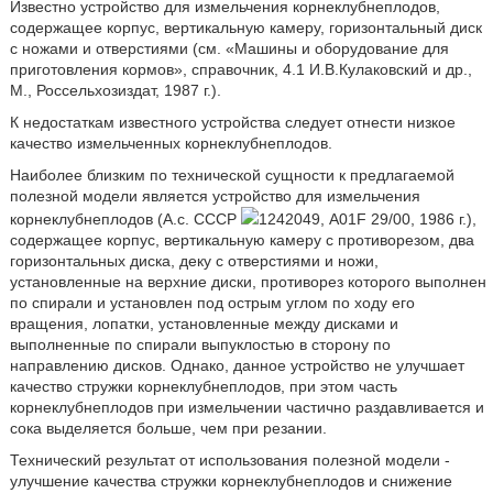
Известно устройство для измельчения корнеклубнеплодов,
содержащее корпус, вертикальную камеру, горизонтальный диск
с ножами и отверстиями (см. «Машины и оборудование для
приготовления кормов», справочник, 4.1 И.В.Кулаковский и др.,
М., Россельхозиздат, 1987 г.).
К недостаткам известного устройства следует отнести низкое
качество измельченных корнеклубнеплодов.
Наиболее близким по технической сущности к предлагаемой
полезной модели является устройство для измельчения
корнеклубнеплодов (А.с. СССР
1242049, А01F 29/00, 1986 г.),
содержащее корпус, вертикальную камеру с противорезом, два
горизонтальных диска, деку с отверстиями и ножи,
установленные на верхние диски, противорез которого выполнен
по спирали и установлен под острым углом по ходу его
вращения, лопатки, установленные между дисками и
выполненные по спирали выпуклостью в сторону по
направлению дисков. Однако, данное устройство не улучшает
качество стружки корнеклубнеплодов, при этом часть
корнеклубнеплодов при измельчении частично раздавливается и
сока выделяется больше, чем при резании.
Технический результат от использования полезной модели -
улучшение качества стружки корнеклубнеплодов и снижение