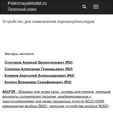
PoleznayaModel.ru
Патентный поиск
Устройство для измельчения корнеклубнеплодов
Авторы патента:
Стручков Алексей Валентинович (RU)
Сорокин Александр Геннадьевич (RU)
Климов Анатолий Александрович (RU)
Кочкун Владимир Серафимович (RU)
A01F29
- Машины для резки сена, соломы или кормов; режущие
аппараты соломорезок (косилки, комбинированные с
приспособлениями для резки скошенных культур A01D 43/08;
измельчение вообще B02C; режущие устройства вообще B26D)