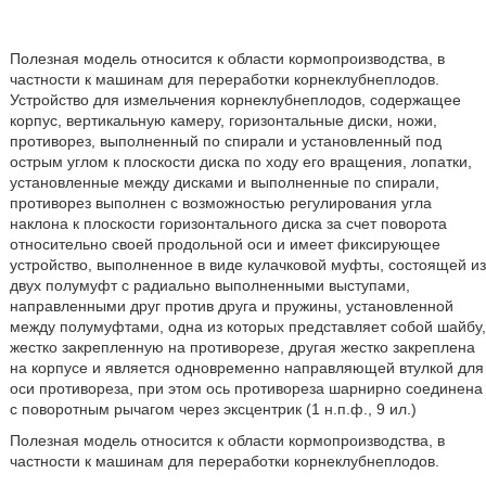
Полезная модель относится к области кормопроизводства, в
частности к машинам для переработки корнеклубнеплодов.
Устройство для измельчения корнеклубнеплодов, содержащее
корпус, вертикальную камеру, горизонтальные диски, ножи,
противорез, выполненный по спирали и установленный под
острым углом к плоскости диска по ходу его вращения, лопатки,
установленные между дисками и выполненные по спирали,
противорез выполнен с возможностью регулирования угла
наклона к плоскости горизонтального диска за счет поворота
относительно своей продольной оси и имеет фиксирующее
устройство, выполненное в виде кулачковой муфты, состоящей из
двух полумуфт с радиально выполненными выступами,
направленными друг против друга и пружины, установленной
между полумуфтами, одна из которых представляет собой шайбу,
жестко закрепленную на противорезе, другая жестко закреплена
на корпусе и является одновременно направляющей втулкой для
оси противореза, при этом ось противореза шарнирно соединена
с поворотным рычагом через эксцентрик (1 н.п.ф., 9 ил.)
Полезная модель относится к области кормопроизводства, в
частности к машинам для переработки корнеклубнеплодов.