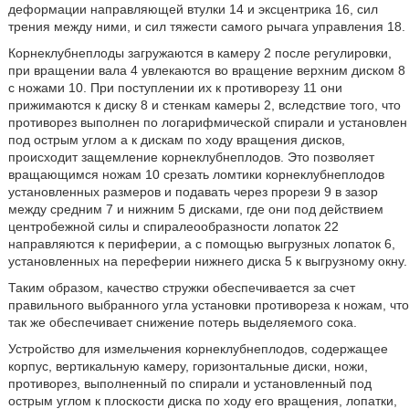
деформации направляющей втулки 14 и эксцентрика 16, сил
трения между ними, и сил тяжести самого рычага управления 18.
Корнеклубнеплоды загружаются в камеру 2 после регулировки,
при вращении вала 4 увлекаются во вращение верхним диском 8
с ножами 10. При поступлении их к противорезу 11 они
прижимаются к диску 8 и стенкам камеры 2, вследствие того, что
противорез выполнен по логарифмической спирали и установлен
под острым углом а к дискам по ходу вращения дисков,
происходит защемление корнеклубнеплодов. Это позволяет
вращающимся ножам 10 срезать ломтики корнеклубнеплодов
установленных размеров и подавать через прорези 9 в зазор
между средним 7 и нижним 5 дисками, где они под действием
центробежной силы и спиралеообразности лопаток 22
направляются к периферии, а с помощью выгрузных лопаток 6,
установленных на переферии нижнего диска 5 к выгрузному окну.
Таким образом, качество стружки обеспечивается за счет
правильного выбранного угла установки противореза к ножам, что
так же обеспечивает снижение потерь выделяемого сока.
Устройство для измельчения корнеклубнеплодов, содержащее
корпус, вертикальную камеру, горизонтальные диски, ножи,
противорез, выполненный по спирали и установленный под
острым углом к плоскости диска по ходу его вращения, лопатки,