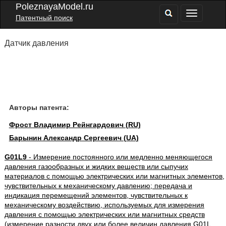
PoleznayaModel.ru
Патентный поиск
Датчик давления
Авторы патента:
Фрост Владимир Рейнгардович (RU)
Барынин Александр Сергеевич (UA)
G01L9
- Измерение постоянного или медленно меняющегося
давления газообразных и жидких веществ или сыпучих
материалов с помощью электрических или магнитных элементов,
чувствительных к механическому давлению; передача и
индикация перемещений элементов, чувствительных к
механическому воздействию, используемых для измерения
давления с помощью электрических или магнитных средств
(измерение разности двух или более величин давления G01L