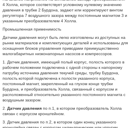
4 Холла, которое соответствует условному нулевому значению
давления в трубке 2 Бурдона, задают или корректируют винтом
регулятора 7 воздушного зазора между постоянным магнитом 3 и
указанным преобразователем 4 Холла.
Промышленная применимость
Датчики давления могут быть легко изготовлены из доступных на
рынке материалов и комплектующих деталей и использованы для
оснащения блоков управления приводами преимущественно
малогабаритных низконапорных насосов и компрессоров.
1. Датчик давления, имеющий полый корпус, полость которого в
рабочем положении подключена с одной стороны к напорному
патрубку источника давления текучей среды, трубку Бурдона,
полость которой подключена к полости указанного корпуса,
постоянный магнит, закрепленный на глухом конце трубки
Бурдона, и преобразователь Холла, связанный с корпусом и
расположенный относительно указанного постоянного магнита с
воздушным зазором.
2.
Датчик давления
по п.1, в котором преобразователь Холла
связан с корпусом кронштейном.
3. Датчик давления по п.2, в котором один конец указанного
кронштейна связан с корпусом цилиндрическим или упругим