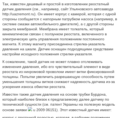
Так, известен дешевый и простой в изготовлении реостатный
датчик давления (см., например, сайт Ульяновского автозавода
http://uazremont.ru). Он имеет корпус с камерой, которая с одной
стороны сообщается с напорным патрубком насоса (например, в
системе смазки автомобильного двигателя), а с другой стороны
закрыта мембраной. Мембрана имеет толкатель, который
кинематически связан с ползунком реостата, включенного в
электрическую цепь управления положением постоянного
магнита. К этому магниту присоединена стрелка-указатель
давления на шкале. Датчик оснащен подходящими средствами
настройки исходного положения стрелки-указателя.
К сожалению, такой датчик не может плавно отслеживать
изменения давления, ибо его чувствительный элемент в виде
реостата из нихромовой проволоки имеет витки фиксированной
толщины. Попытки увеличить разрешающую способность путем
уменьшения толщины витков снижают надежность датчика из-за
ускорения износа обмотки реостата.
Известен также датчик давления на основе трубки Бурдона,
который наиболее близок к предлагаемому далее датчику по
технической сущности (см. патент Украины на полезную модель
основе заявки
u 2009 06151). Этот известный датчик имеет:
корпус с проточной полостью, которая, в рабочем положении,