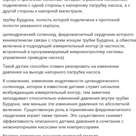
подключена с одной стороны к напорному патрубку насоса, а с
другой стороны к напорной магистрали,
трубку Бурдона, полость которой подключена к проточной
полости указанного корпуса,
цилиндрический соленоид, ферромагнитный сердечник которого
кинематически связан с глухим концом трубки Бурдона, а обмотка
включена в подходящий измерительный контур (в частности,
встроенный в программируемый микроконтроллер системы
управления приводом насоса).
Такой датчик способен плавно реагировать на изменение
давления на выходе напорного патрубка насоса.
К сожалению, изменение индуктивности цилиндрического
соленоида, которое в известном датчике служит сигналом,
возбуждающим измерительный контур, тем заметнее
запаздывает относительно изменений давления внутри трубки
Бурдона, чем меньше эти изменения давления по абсолютной
величине. Существенную роль в торможении ферромагнитного
сердечника играет также трение. Это существенно снижает
эффективность описанного датчика давления в сочетании с
низконапорными насосами или компрессорами.
Краткое изложение сущности полезной модели