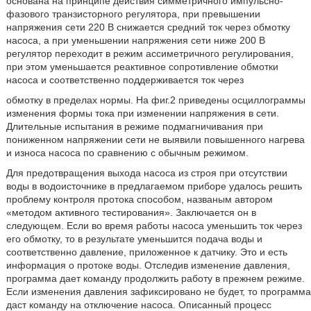
основана на принципе действия симметричного импульсно-
фазового транзисторного регулятора, при превышении
напряжения сети 220 В снижается средний ток через обмотку
насоса, а при уменьшении напряжения сети ниже 200 В
регулятор переходит в режим ассиметричного регулирования,
при этом уменьшается реактивное сопротивление обмотки
насоса и соответственно поддерживается ток через
обмотку в пределах нормы. На фиг.2 приведены осциллограммы
изменения формы тока при изменении напряжения в сети.
Длительные испытания в режиме подмагничивания при
пониженном напряжении сети не выявили повышенного нагрева
и износа насоса по сравнению с обычным режимом.
Для предотвращения выхода насоса из строя при отсутствии
воды в водоисточнике в предлагаемом приборе удалось решить
проблему контроля протока способом, названым автором
«методом активного тестирования». Заключается он в
следующем. Если во время работы насоса уменьшить ток через
его обмотку, то в результате уменьшится подача воды и
соответственно давление, приложенное к датчику. Это и есть
информация о протоке воды. Отследив изменение давления,
программа дает команду продолжить работу в прежнем режиме.
Если изменения давления зафиксировано не будет, то программа
даст команду на отключение насоса. Описанный процесс