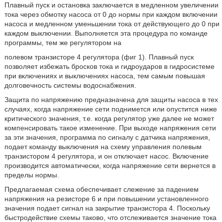
Плавный пуск и остановка заключается в медленном увеличении
тока через обмотку насоса от 0 до нормы при каждом включении
насоса и медленном уменьшении тока от действующего до 0 при
каждом выключении. Выполняется эта процедура по команде
программы, тем же регулятором на
полевом транзисторе 4 регулятора (фиг 1). Плавный пуск
позволяет избежать бросков тока и гидроударов в гидросистеме
при включениях и выключениях насоса, тем самым повышая
долговечность системы водоснабжения.
Защита по напряжению предназначена для защиты насоса в тех
случаях, когда напряжение сети поднимется или опустится ниже
критического значения, т.е. когда регулятор уже далее не может
компенсировать такое изменение. При выходе напряжения сети
за эти значения, программа по сигналу с датчика напряжения,
подает команду выключения на схему управления полевым
транзистором 4 регулятора, и он отключает насос. Включение
производится автоматически, когда напряжение сети вернется в
пределы нормы.
Предлагаемая схема обеспечивает слежение за падением
напряжения на резисторе 6 и при повышении установленного
значения подает сигнал на закрытие транзистора 4. Поскольку
быстродействие схемы таково, что отслеживается значение тока