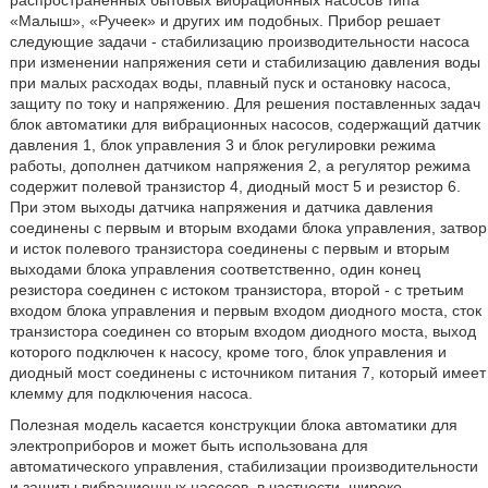
распространенных бытовых вибрационных насосов типа
«Малыш», «Ручеек» и других им подобных. Прибор решает
следующие задачи - стабилизацию производительности насоса
при изменении напряжения сети и стабилизацию давления воды
при малых расходах воды, плавный пуск и остановку насоса,
защиту по току и напряжению. Для решения поставленных задач
блок автоматики для вибрационных насосов, содержащий датчик
давления 1, блок управления 3 и блок регулировки режима
работы, дополнен датчиком напряжения 2, а регулятор режима
содержит полевой транзистор 4, диодный мост 5 и резистор 6.
При этом выходы датчика напряжения и датчика давления
соединены с первым и вторым входами блока управления, затвор
и исток полевого транзистора соединены с первым и вторым
выходами блока управления соответственно, один конец
резистора соединен с истоком транзистора, второй - с третьим
входом блока управления и первым входом диодного моста, сток
транзистора соединен со вторым входом диодного моста, выход
которого подключен к насосу, кроме того, блок управления и
диодный мост соединены с источником питания 7, который имеет
клемму для подключения насоса.
Полезная модель касается конструкции блока автоматики для
электроприборов и может быть использована для
автоматического управления, стабилизации производительности
и защиты вибрационных насосов, в частности, широко