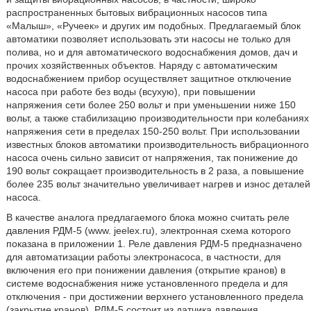
распространенных бытовых вибрационных насосов типа
«Малыш», «Ручеек» и других им подобных. Предлагаемый блок
автоматики позволяет использовать эти насосы не только для
полива, но и для автоматического водоснабжения домов, дач и
прочих хозяйственных объектов. Наряду с автоматическим
водоснабжением прибор осуществляет защитное отключение
насоса при работе без воды (всухую), при повышении
напряжения сети более 250 вольт и при уменьшении ниже 150
вольт, а также стабилизацию производительности при колебаниях
напряжения сети в пределах 150-250 вольт. При использовании
известных блоков автоматики производительность вибрационного
насоса очень сильно зависит от напряжения, так понижение до
190 вольт сокращает производительность в 2 раза, а повышение
более 235 вольт значительно увеличивает нагрев и износ деталей
насоса.
В качестве аналога предлагаемого блока можно считать реле
давления РДМ-5 (www. jeelex.ru), электронная схема которого
показана в приложении 1. Реле давления РДМ-5 предназначено
для автоматизации работы электронасоса, в частности, для
включения его при понижении давления (открытие кранов) в
системе водоснабжения ниже установленного предела и для
отключения - при достижении верхнего установленного предела
(закрытие кранов). РДМ-5 состоит из датчика давления