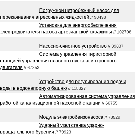
Погружной цетробежный насос для
перекачивания агрессивных жидкостей
// 98498
Установка для энергообеспечения
электродвигателя насоса артезианской скважины
// 102708
Насосно-очистное устройство
// 39837
Система управления тиристорной
станцией управления плавного пуска асинхронного
двигателя
// 67353
Устройство для регулирования подачи
воды в водонапорную башню
// 118327
Автоматизированная система управления
работой канализационной насосной станции
// 66755
Модуль электробензонасоса
// 78529
Ударный узел станка ударно-
вращательного бурения
// 79923