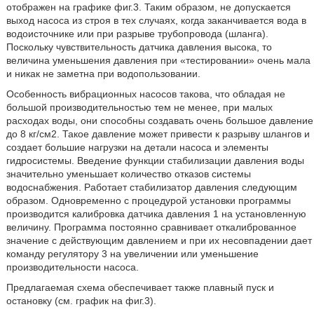
отображен на графике фиг.3. Таким образом, не допускается
выход насоса из строя в тех случаях, когда заканчивается вода в
водоисточнике или при разрыве трубопровода (шланга).
Поскольку чувствительность датчика давления высока, то
величина уменьшения давления при «тестировании» очень мала
и никак не заметна при водопользовании.
Особенность вибрационных насосов такова, что обладая не
большой производительностью тем не менее, при малых
расходах воды, они способны создавать очень большое давление
до 8 кг/см2. Такое давление может привести к разрыву шлангов и
создает большие нагрузки на детали насоса и элементы
гидросистемы. Введение функции стабилизации давления воды
значительно уменьшает количество отказов системы
водоснабжения. Работает стабилизатор давления следующим
образом. Одновременно с процедурой установки программы
производится калибровка датчика давления 1 на установленную
величину. Программа постоянно сравнивает откалиброванное
значение с действующим давлением и при их несовпадении дает
команду регулятору 3 на увеличении или уменьшение
производительности насоса.
Предлагаемая схема обеспечивает также плавный пуск и
остановку (см. график на фиг.3).