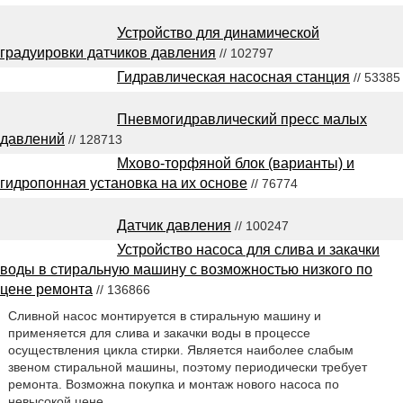
Устройство для динамической
градуировки датчиков давления
// 102797
Гидравлическая насосная станция
// 53385
Пневмогидравлический пресс малых
давлений
// 128713
Мхово-торфяной блок (варианты) и
гидропонная установка на их основе
// 76774
Датчик давления
// 100247
Устройство насоса для слива и закачки
воды в стиральную машину с возможностью низкого по
цене ремонта
// 136866
Сливной насос монтируется в стиральную машину и
применяется для слива и закачки воды в процессе
осуществления цикла стирки. Является наиболее слабым
звеном стиральной машины, поэтому периодически требует
ремонта. Возможна покупка и монтаж нового насоса по
невысокой цене.