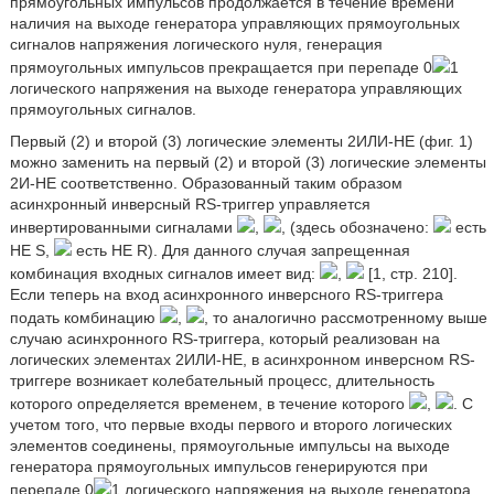
прямоугольных импульсов продолжается в течение времени
наличия на выходе генератора управляющих прямоугольных
сигналов напряжения логического нуля, генерация
прямоугольных импульсов прекращается при перепаде 0
1
логического напряжения на выходе генератора управляющих
прямоугольных сигналов.
Первый (2) и второй (3) логические элементы 2ИЛИ-НЕ (фиг. 1)
можно заменить на первый (2) и второй (3) логические элементы
2И-НЕ соответственно. Образованный таким образом
асинхронный инверсный RS-триггер управляется
инвертированными сигналами
,
, (здесь обозначено:
есть
НЕ S,
есть НЕ R). Для данного случая запрещенная
комбинация входных сигналов имеет вид:
,
[1, стр. 210].
Если теперь на вход асинхронного инверсного RS-триггера
подать комбинацию
,
, то аналогично рассмотренному выше
случаю асинхронного RS-триггера, который реализован на
логических элементах 2ИЛИ-НЕ, в асинхронном инверсном RS-
триггере возникает колебательный процесс, длительность
которого определяется временем, в течение которого
,
. С
учетом того, что первые входы первого и второго логических
элементов соединены, прямоугольные импульсы на выходе
генератора прямоугольных импульсов генерируются при
перепаде 0
1 логического напряжения на выходе генератора