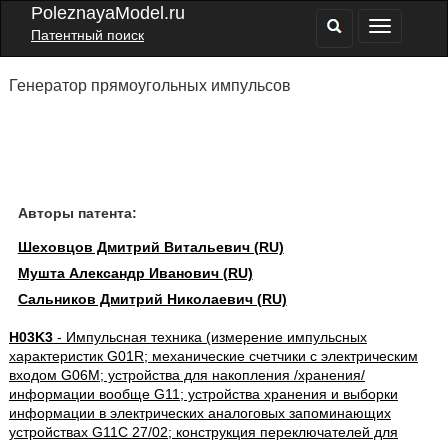
PoleznayaModel.ru
Патентный поиск
Генератор прямоугольных импульсов
Авторы патента:
Шеховцов Дмитрий Витальевич (RU)
Мушта Александр Иванович (RU)
Сальников Дмитрий Николаевич (RU)
H03K3
- Импульсная техника (измерение импульсных
характеристик G01R; механические счетчики с электрическим
входом G06M; устройства для накопления /хранения/
информации вообще G11; устройства хранения и выборки
информации в электрических аналоговых запоминающих
устройствах G11C 27/02; конструкция переключателей для