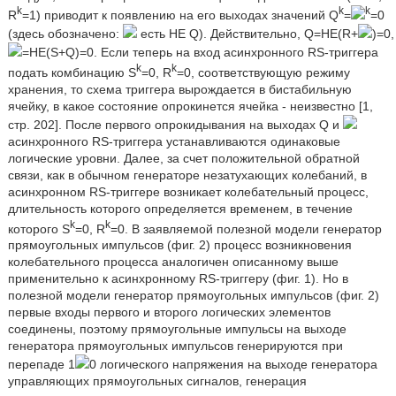
k
k
k
R
=1) приводит к появлению на его выходах значений Q
=
=0
(здесь обозначено:
есть НЕ Q). Действительно, Q=НЕ(R+
)=0,
=НЕ(S+Q)=0. Если теперь на вход асинхронного RS-триггера
k
k
подать комбинацию S
=0, R
=0, соответствующую режиму
хранения, то схема триггера вырождается в бистабильную
ячейку, в какое состояние опрокинется ячейка - неизвестно [1,
стр. 202]. После первого опрокидывания на выходах Q и
асинхронного RS-триггера устанавливаются одинаковые
логические уровни. Далее, за счет положительной обратной
связи, как в обычном генераторе незатухающих колебаний, в
асинхронном RS-триггере возникает колебательный процесс,
длительность которого определяется временем, в течение
k
k
которого S
=0, R
=0. В заявляемой полезной модели генератор
прямоугольных импульсов (фиг. 2) процесс возникновения
колебательного процесса аналогичен описанному выше
применительно к асинхронному RS-триггеру (фиг. 1). Но в
полезной модели генератор прямоугольных импульсов (фиг. 2)
первые входы первого и второго логических элементов
соединены, поэтому прямоугольные импульсы на выходе
генератора прямоугольных импульсов генерируются при
перепаде 1
0 логического напряжения на выходе генератора
управляющих прямоугольных сигналов, генерация