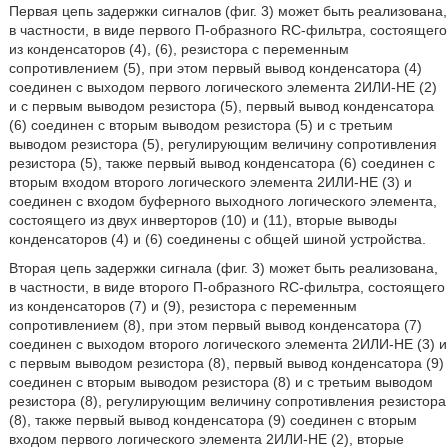
Первая цепь задержки сигналов (фиг. 3) может быть реализована,
в частности, в виде первого П-образного RC-фильтра, состоящего
из конденсаторов (4), (6), резистора с переменным
сопротивлением (5), при этом первый вывод конденсатора (4)
соединен с выходом первого логического элемента 2ИЛИ-НЕ (2)
и с первым выводом резистора (5), первый вывод конденсатора
(6) соединен с вторым выводом резистора (5) и с третьим
выводом резистора (5), регулирующим величину сопротивления
резистора (5), также первый вывод конденсатора (6) соединен с
вторым входом второго логического элемента 2ИЛИ-НЕ (3) и
соединен с входом буферного выходного логического элемента,
состоящего из двух инверторов (10) и (11), вторые выводы
конденсаторов (4) и (6) соединены с общей шиной устройства.
Вторая цепь задержки сигнала (фиг. 3) может быть реализована,
в частности, в виде второго П-образного RC-фильтра, состоящего
из конденсаторов (7) и (9), резистора с переменным
сопротивлением (8), при этом первый вывод конденсатора (7)
соединен с выходом второго логического элемента 2ИЛИ-НЕ (3) и
с первым выводом резистора (8), первый вывод конденсатора (9)
соединен с вторым выводом резистора (8) и с третьим выводом
резистора (8), регулирующим величину сопротивления резистора
(8), также первый вывод конденсатора (9) соединен с вторым
входом первого логического элемента 2ИЛИ-НЕ (2), вторые