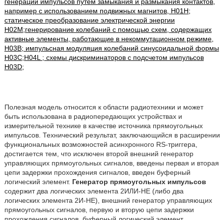
генерации импульсов путем замыкания и размыкания контактов,
например с использованием подвижных магнитов, H01H;
статическое преобразование электрической энергии
H02M;генерирование колебаний с помощью схем, содержащих
активные элементы, работающие в некоммутационном режиме,
H03B; импульсная модуляция колебаний синусоидальной формы
H03C;H04L ; схемы дискриминаторов с подсчетом импульсов
H03D;
Полезная модель относится к области радиотехники и может
быть использована в радиопередающих устройствах и
измерительной технике в качестве источника прямоугольных
импульсов. Технический результат, заключающийся в расширении
функциональных возможностей асинхронного RS-триггера,
достигается тем, что исключен второй внешний генератор
управляющих прямоугольных сигналов, введены первая и вторая
цепи задержки прохождения сигналов, введен буферный
логический элемент.
Генератор прямоугольных импульсов
содержит два логических элемента 2ИЛИ-НЕ (либо два
логических элемента 2И-НЕ), внешний генератор управляющих
прямоугольных сигналов, первую и вторую цепи задержки
прохождения сигналов, буферный логический элемент,