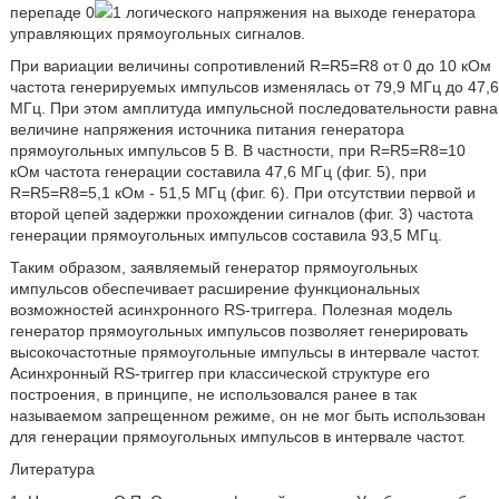
перепаде 0
1 логического напряжения на выходе генератора
управляющих прямоугольных сигналов.
При вариации величины сопротивлений R=R5=R8 от 0 до 10 кОм
частота генерируемых импульсов изменялась от 79,9 МГц до 47,6
МГц. При этом амплитуда импульсной последовательности равна
величине напряжения источника питания генератора
прямоугольных импульсов 5 В. В частности, при R=R5=R8=10
кОм частота генерации составила 47,6 МГц (фиг. 5), при
R=R5=R8=5,1 кОм - 51,5 МГц (фиг. 6). При отсутствии первой и
второй цепей задержки прохождении сигналов (фиг. 3) частота
генерации прямоугольных импульсов составила 93,5 МГц.
Таким образом, заявляемый генератор прямоугольных
импульсов обеспечивает расширение функциональных
возможностей асинхронного RS-триггера. Полезная модель
генератор прямоугольных импульсов позволяет генерировать
высокочастотные прямоугольные импульсы в интервале частот.
Асинхронный RS-триггер при классической структуре его
построения, в принципе, не использовался ранее в так
называемом запрещенном режиме, он не мог быть использован
для генерации прямоугольных импульсов в интервале частот.
Литература