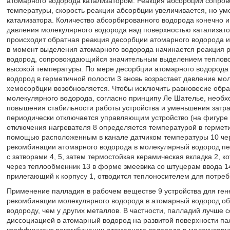
атомарного водорода катализатором. Реакция абсорбции сопро
температуры, скорость реакции абсорбции увеличивается, но у
катализатора. Количество абсорбированного водорода конечно и 
давления молекулярного водорода над поверхностью катализат
происходит обратная реакция десорбции атомарного водорода из
в момент выделения атомарного водорода начинается реакция 
водород, сопровождающийся значительным выделением тепловой
высокой температуры. По мере десорбции атомарного водорода 
водород в герметичной полости 3 вновь возрастает давление мо
хемосорбции возобновляется. Чтобы исключить равновесие обр
молекулярного водорода, согласно принципу Ле Шателье, необхо
повышения стабильности работы устройства и уменьшения затрач
периодически отключается управляющим устройство (на фигуре 
отключения нагревателя 8 определяется температурой в гермети
помощью расположенным в канале датчиком температуры 10 чере
рекомбинации атомарного водорода в молекулярный водород пер
с затворами 4, 5, затем термостойкая керамическая вкладка 2, к
через теплообменник 13 в форме змеевика со штуцерам ввода 1
прилегающий к корпусу 1, отводится теплоносителем для потреб
Применение палладия в рабочем веществе 9 устройства для гене
рекомбинации молекулярного водорода в атомарный водород об
водороду, чем у других металлов. В частности, палладий лучше
диссоциацией в атомарный водород на развитой поверхности па