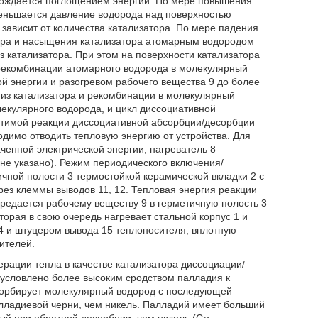
вождается поглощением энергии. По мере повышения
меньшается давление водорода над поверхностью
зависит от количества катализатора. По мере падения
ора и насыщения катализатора атомарным водородом
 катализатора. При этом на поверхности катализатора
рекомбинации атомарного водорода в молекулярный
 энергии и разогревом рабочего вещества 9 до более
из катализатора и рекомбинации в молекулярный
лекулярного водорода, и цикл диссоциативной
атимой реакции диссоциативной абсорбции/десорбции
димо отводить тепловую энергию от устройства. Для
енной электрической энергии, нагреватель 8
не указано). Режим периодического включения/
чной полости 3 термостойкой керамической вкладки 2 с
з клеммы выводов 11, 12. Тепловая энергия реакции
едается рабочему веществу 9 в герметичную полость 3
оторая в свою очередь нагревает стальной корпус 1 и
4 и штуцером вывода 15 теплоносителя, вплотную
ителей.
рации тепла в качестве катализатора диссоциации/
условлено более высоким сродством палладия к
 сорбирует молекулярный водород с последующей
лладиевой черни, чем никель. Палладий имеет больший