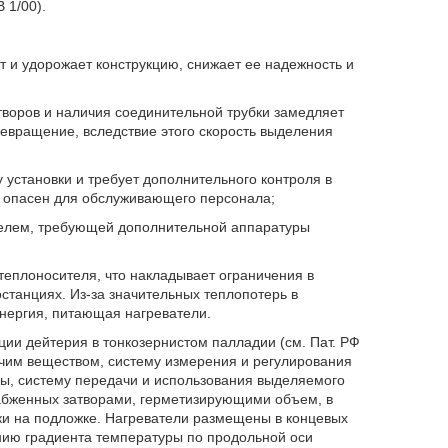
 1/00).
т и удорожает конструкцию, снижает ее надежность и
творов и наличия соединительной трубки замедляет
евращение, вследствие этого скорость выделения
 установки и требует дополнительного контроля в
ый опасен для обслуживающего персонала;
телем, требующей дополнительной аппаратуры
теплоносителя, что накладывает ограничения в
останциях. Из-за значительных теплопотерь в
нергия, питающая нагреватели.
ции дейтерия в тонкозернистом палладии (см. Пат. РФ
очим веществом, систему измерения и регулирования
ры, систему передачи и использования выделяемого
набженных затворами, герметизирующими объем, в
ки на подложке. Нагреватели размещены в концевых
нию градиента температуры по продольной оси