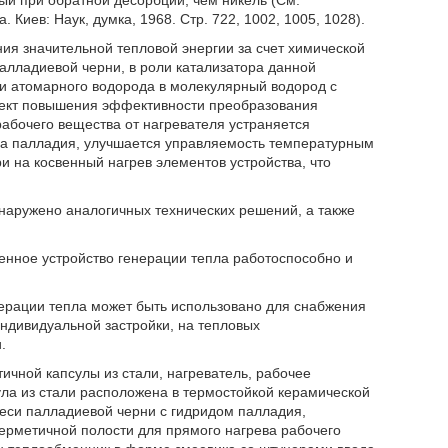
й при обратной десорбции, чем никель (См.
. Киев: Наук, думка, 1968. Стр. 722, 1002, 1005, 1028).
ния значительной тепловой энергии за счет химической
алладиевой черни, в роли катализатора данной
и атомарного водорода в молекулярный водород с
ект повышения эффективности преобразования
рабочего вещества от нагревателя устраняется
а палладия, улучшается управляемость температурным
 на косвенный нагрев элементов устройства, что
аружено аналогичных технических решений, а также
енное устройство генерации тепла работоспособно и
нерации тепла может быть использовано для снабжения
дивидуальной застройки, на тепловых
.
ичной капсулы из стали, нагреватель, рабочее
ула из стали расположена в термостойкой керамической
меси палладиевой черни с гидридом палладия,
герметичной полости для прямого нагрева рабочего