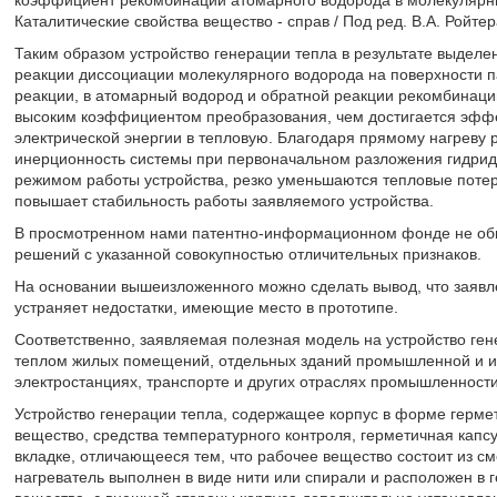
коэффициент рекомбинации атомарного водорода в молекулярны
Каталитические свойства вещество - справ / Под ред. В.А. Ройтера
Таким образом устройство генерации тепла в результате выделе
реакции диссоциации молекулярного водорода на поверхности п
реакции, в атомарный водород и обратной реакции рекомбинаци
высоким коэффициентом преобразования, чем достигается эфф
электрической энергии в тепловую. Благодаря прямому нагреву 
инерционность системы при первоначальном разложения гидрид
режимом работы устройства, резко уменьшаются тепловые потери
повышает стабильность работы заявляемого устройства.
В просмотренном нами патентно-информационном фонде не обн
решений с указанной совокупностью отличительных признаков.
На основании вышеизложенного можно сделать вывод, что заявл
устраняет недостатки, имеющие место в прототипе.
Соответственно, заявляемая полезная модель на устройство ге
теплом жилых помещений, отдельных зданий промышленной и ин
электростанциях, транспорте и других отраслях промышленности
Устройство генерации тепла, содержащее корпус в форме гермет
вещество, средства температурного контроля, герметичная капс
вкладке, отличающееся тем, что рабочее вещество состоит из с
нагреватель выполнен в виде нити или спирали и расположен в 