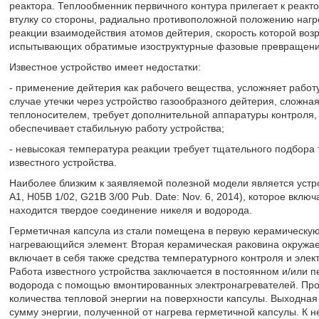
реактора. Теплообменник первичного контура прилегает к реак
втулку со стороны, радиально противоположной положению нагр
реакции взаимодействия атомов дейтерия, скорость которой возр
испытывающих обратимые изоструктурные фазовые превращения
Известное устройство имеет недостатки:
- применение дейтерия как рабочего вещества, усложняет работу
случае утечки через устройство газообразного дейтерия, сложн
теплоносителем, требует дополнительной аппаратуры контроля,
обеспечивает стабильную работу устройства;
- невысокая температура реакции требует тщательного подбора
известного устройства.
Наиболее близким к заявляемой полезной модели является устро
A1, H05B 1/02, G21B 3/00 Pub. Date: Nov. 6, 2014), которое вклю
находится твердое соединение никеля и водорода.
Герметичная капсула из стали помещена в первую керамическую
нагревающийся элемент. Вторая керамическая раковина окружае
включает в себя также средства температурного контроля и эле
Работа известного устройства заключается в постоянном и/или 
водорода с помощью вмонтированных электронагревателей. Про
количества тепловой энергии на поверхности капсулы. Выходна
сумму энергии, полученной от нагрева герметичной капсулы. К н