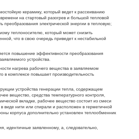
рмостойкую керамику, который ведет к рассеиванию
 времени на стартовый разогрев и большой тепловой
ть преобразования электрической энергии в тепловую;
уемому теплоносителю, который может снизить
нной, что в свою очередь приведет к нестабильной
ляется повышение эффективности преобразования
 заявляемого устройства.
ности нагрева рабочего вещества в заявляемом
что в комплексе повышает производительность
нструкции устройства генерации тепла, содержащем
очее вещество, средства температурного контроля,
мической вкладке, рабочее вещество состоит из смеси
в виде нити или спирали и расположен в герметичной
ороны корпуса дополнительно установлен теплообменник
, идентичные заявленному, а, следовательно,