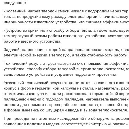
следующее:
- косвенный нагрев твердой смеси никеля с водородом через те
тепла, непродуктивному расходу электроэнергии, значительному
инерционности известного устройства, что снижает эффективнос
- устройство критично к способу отбора тепла, а также использ
температурный режим работы известного устройства ниже заявле
работе известного устройства.
Задачей, на решение которой направлена полезная модель, яв
электрической энергии в тепловую, а также стабильность работы
Технический результат достигается за счет повышения эффектив
устройстве, способу отбора тепловой энергии теплоносителем, 
заявляемого устройства и устраняет недостатки прототипа.
Указанный технический результат достигается за счет того в ко
корпус в форме герметичной капсулы из стали, нагреватель, раб
герметичная капсула из стали расположена в термостойкой кера
палладиевой черни с гидридом палладия, нагреватель выполнен 
полости для прямого нагрева рабочего вещества, с внешней ст
в форме змеевика со штуцерами ввода и вывода теплоносителя.
При проведении патентных исследований не обнаружены решения
заявленная полезная модель соответствует критерию «новизна».