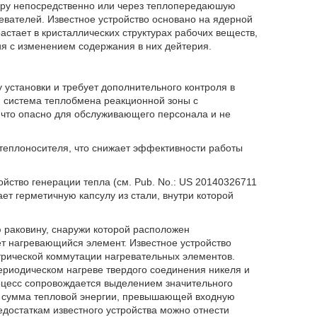
тору непосредственно или через теплопередаюшую
евателей. Известное устройство основано на ядерной
астает в кристаллических структурах рабочих веществ,
 с изменением содержания в них дейтерия.
 установки и требует дополнительного контроля в
ая система теплобмена реакционной зоны с
 что опасно для обслуживающего персонала и не
 теплоносителя, что снижает эффективности работы
йство генерации тепла (см. Pub. No.: US 20140326711
чает герметичную капсулу из стали, внутри которой
 раковину, снаружи которой расположен
т нагревающийся элемент. Известное устройство
ктрической коммутации нагревательных элементов.
периодическом нагреве твердого соединения никеля и
цесс сопровождается выделением значительного
я сумма тепловой энергии, превышающей входную
едостаткам известного устройства можно отнести