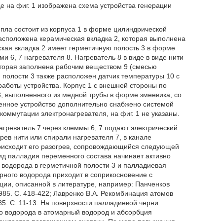
 на фиг. 1 изображена схема устройства генерации
пла состоит из корпуса 1 в форме цилиндрической
расположена керамическая вкладка 2, которая выполнена
ская вкладка 2 имеет герметичную полость 3 в форме
и 6, 7 нагревателя 8. Нагреватель 8 в виде в виде нити
оторая заполнена рабочим веществом 9 (смесью
 полости 3 также расположен датчик температуры 10 с
аботы устройства. Корпус 1 с внешней стороны по
, выполненного из медной трубы в форме змеевика, со
енное устройство дополнительно снабжено системой
оммутации электронагревателя, на фиг. 1 не указаны.
греватель 7 через клеммы 6, 7 подают электрический
ев нити или спирали нагревателя 7, в канале
роисходит его разогрев, сопровождающийся следующей
ид палладия переменного состава начинает активно
 водорода в герметичной полости 3 и палладиевая
рного водорода приходит в соприкосновение с
ции, описанной в литературе, например: Панченков
1985. С. 418-422; Лавренко В.А. Рекомбинация атомов
85. С. 11-13. На поверхности палладиевой черни
о водорода в атомарный водород и абсорбция