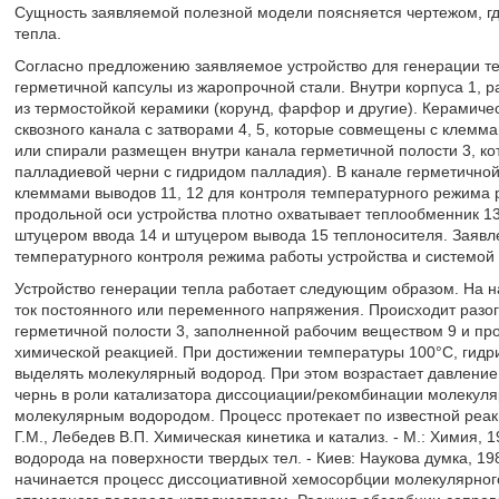
Сущность заявляемой полезной модели поясняется чертежом, где
тепла.
Согласно предложению заявляемое устройство для генерации те
герметичной капсулы из жаропрочной стали. Внутри корпуса 1, 
из термостойкой керамики (корунд, фарфор и другие). Керамиче
сквозного канала с затворами 4, 5, которые совмещены с клеммам
или спирали размещен внутри канала герметичной полости 3, к
палладиевой черни с гидридом палладия). В канале герметичной
клеммами выводов 11, 12 для контроля температурного режима р
продольной оси устройства плотно охватывает теплообменник 13
штуцером ввода 14 и штуцером вывода 15 теплоносителя. Заявл
температурного контроля режима работы устройства и системой к
Устройство генерации тепла работает следующим образом. На на
ток постоянного или переменного напряжения. Происходит разогр
герметичной полости 3, заполненной рабочим веществом 9 и п
химической реакцией. При достижении температуры 100°C, гидр
выделять молекулярный водород. При этом возрастает давление
чернь в роли катализатора диссоциации/рекомбинации молекуля
молекулярным водородом. Процесс протекает по известной реак
Г.М., Лебедев В.П. Химическая кинетика и катализ. - М.: Химия, 
водорода на поверхности твердых тел. - Киев: Наукова думка, 19
начинается процесс диссоциативной хемосорбции молекулярног