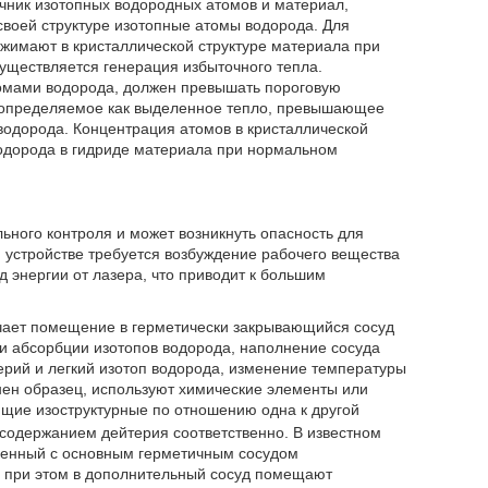
очник изотопных водородных атомов и материал,
своей структуре изотопные атомы водорода. Для
сжимают в кристаллической структуре материала при
существляется генерация избыточного тепла.
омами водорода, должен превышать пороговую
, определяемое как выделенное тепло, превышающее
водорода. Концентрация атомов в кристаллической
одорода в гидриде материала при нормальном
ьного контроля и может возникнуть опасность для
 устройстве требуется возбуждение рабочего вещества
 энергии от лазера, что приводит к большим
чает помещение в герметически закрывающийся сосуд
ли абсорбции изотопов водорода, наполнение сосуда
рий и легкий изотоп водорода, изменение температуры
лнен образец, используют химические элементы или
щие изоструктурные по отношению одна к другой
одержанием дейтерия соответственно. В известном
ненный с основным герметичным сосудом
 при этом в дополнительный сосуд помещают