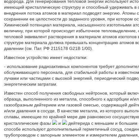
водорода. Для генерирования тепловой энергии используют ист
имеющий кристаллическую структуру и способный удерживать в 
внедрения потока атомов в материал подводят энергию. Атомы 
сохранении ее целостности до заданного уровня, при котором о
Химический потенциал материала, насыщенного изотопными ат
величину, при которой происходит избыточное тепловыделение
тепловой эквивалент растворения в материале атомов изотопов 
структуре материала должна превышать концентрацию атомов в
давлении (см. Пат. РФ 2115178 G21B 1/00).
Известное устройство имеет недостатки:
- использование радиоактивных компонентов требует дополнител
обслуживающего персонала, для стабильной работы в известном
лучами или частицами с высокой энергией, периодический подвод
энергетическим затратам.
Известен способ получения свободных нейтронов, который вклю
образца, выполненного из металла, способного к адсорбции и/и
газообразным дейтерием или газовой смесью, содержащей дейте
и/или давления в сосуде. В качестве металла, из которого выпо
сплавы, имеющие по крайней мере две равновесно сосуществую
кристаллические фазы
и
дейтерида с меньшим и большим с
способе используют дополнительный герметичный сосуд, соеди
трубопроводом с запорным элементом и измерителем давления,