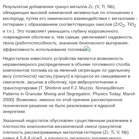
Результатом добавления гранул металла Zr, (V, Ti, Nb),
обладающих высокой химической активностью по отношению к
кислороду, путем его химического взаимодействия с металлами -
геттерами с образованием соответствующих окислов (ZrO
, TiO
2
2
и т.п.). Это позволяет уменьшить глубину коррозионного
повреждения оболочки и, тем самым, увеличивает надежность
твэла (работоспособность, значение безопасного выгорания,
эффективность использование топлива
).
Недостатком известного устройства является возможность
неравномерного распределения в объеме топливного столба
компонентов топлива из-за явлений сегрегации по удельному
весу (плотности) частиц (гранул) в процессе их смешивания в
смесителе, засыпке в оболочку, при виброуплотнении и
транспортировке [T. Shinbrot and F.J. Muzzio. Nonequlibrium
Patterns in Granular Mixing and Segregation. Physics Today, March
2000]. Возможно, именно по этой причине рассмотренное
техническое решение не было реализовано в ядерной
энергетике.
Указанный недостаток обусловлен существенным различием в
плотностях компонентов механической смеси гранулятов:
плотность рассматриваемых металлов-геттеров (Zr, Ti, V, Nb)
равна 4,5-8,4 г/см3, а плотность оксидного топлива много