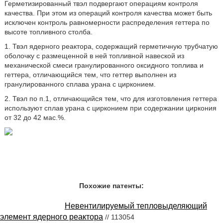
Герметизированный твэл подвергают операциям контроля
качества. При этом из операций контроля качества может быть
исключен контроль равномерности распределения геттера по
высоте топливного столба.
1. Твэл ядерного реактора, содержащий герметичную трубчатую
оболочку с размещенной в ней топливной навеской из
механической смеси гранулированного оксидного топлива и
геттера, отличающийся тем, что геттер выполнен из
гранулированного сплава урана с цирконием.
2. Твэл по п.1, отличающийся тем, что для изготовления геттера
используют сплав урана с цирконием при содержании циркония
от 32 до 42 мас.%.
Похожие патенты:
Невентилируемый тепловыделяющий
элемент ядерного реактора
// 113054