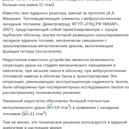
больше-она равна 11 г/см3..
Известен твэл ядерного реактора, взятый за прототип (А.А.
Маершин. Тепловыделяющие элементы с виброуплотненным
оксидным топливом. Димитровград: ФГУП «ГНЦ РФ НИИАР»,
2007), представляющий собой герметизированную с торцов
трубчатую оболочку, внутри которой размещено гранулированное
оксидное ядерное топливо, механически смешанное с
гранулированным металлическим ураном, выполняющим
функции геттера (поглотителя)
Недостатком известного устройства является возможность
сегрегации урана на стадиях механического смешивания в
смесителе, при засыпке смеси в оболочку, при виброуплотнении
топливной навески в оболочке твэла и транспортировке Эти
сегрегации, уменьшающие эксплуатационную надежность твэлов,
были обнаружены при послереакторных исследованиях твэлов по
рассмотренному техническому решению.
Указанный недостаток обусловлен большой плотностью
3
металлического урана (
=19 г/см
) в сравнении с оксидным
3
топливом (
=11 г/см
)
Тем не менее, это техническое решение используется в ядерной
энергетике в настоящее время.