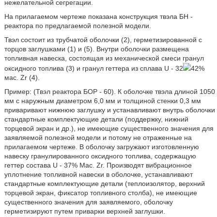
нежелательной сегрегации.
На прилагаемом чертеже показана конструкция твэла БН -
реактора по предлагаемой полезной модели.
Твэл состоит из трубчатой оболочки (2), герметизированной с
торцов заглушками (1) и (5). Внутри оболочки размещена
топливная навеска, состоящая из механической смеси гранул
оксидного топлива (3) и гранул геттера из сплава U - 32
42%
мас. Zr (4).
Пример: (Твэл реактора БОР - 60). К оболочке твэла длиной 1050
мм с наружным диаметром 6,0 мм и толщиной стенки 0,3 мм
приваривают нижнюю заглушку и устанавливают внутрь оболочки
стандартные комплектующие детали (поддержку, нижний
торцевой экран и др.), не имеющие существенного значения для
заявляемой полезной модели и потому не отраженные на
прилагаемом чертеже. В оболочку загружают изготовленную
навеску гранулированного оксидного топлива, содержащую
геттер состава U - 37% Mac. Zr. Производят вибрационное
уплотнение топливной навески в оболочке, устанавливают
стандартные комплектующие детали (теплоизолятор, верхний
торцевой экран, фиксатор топливного столба), не имеющие
существенного значения для заявляемого, оболочку
герметизируют путем приварки верхней заглушки.