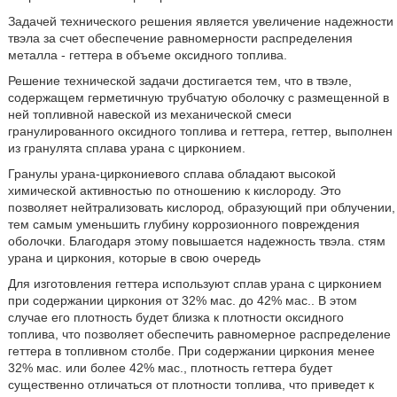
Задачей технического решения является увеличение надежности
твэла за счет обеспечение равномерности распределения
металла - геттера в объеме оксидного топлива.
Решение технической задачи достигается тем, что в твэле,
содержащем герметичную трубчатую оболочку с размещенной в
ней топливной навеской из механической смеси
гранулированного оксидного топлива и геттера, геттер, выполнен
из гранулята сплава урана с цирконием.
Гранулы урана-циркониевого сплава обладают высокой
химической активностью по отношению к кислороду. Это
позволяет нейтрализовать кислород, образующий при облучении,
тем самым уменьшить глубину коррозионного повреждения
оболочки. Благодаря этому повышается надежность твэла. стям
урана и циркония, которые в свою очередь
Для изготовления геттера используют сплав урана с цирконием
при содержании циркония от 32% мас. до 42% мас.. В этом
случае его плотность будет близка к плотности оксидного
топлива, что позволяет обеспечить равномерное распределение
геттера в топливном столбе. При содержании циркония менее
32% мас. или более 42% мас., плотность геттера будет
существенно отличаться от плотности топлива, что приведет к