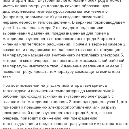
имитатора 4 твэл. Внутренний легкоплавкий электрод 5 может
иметь неравномерную площадь сечения образованную
диэлектрическим температуростойким вытеснителем 6
(например, керамическим) для создания аксиальной
неравномерности тепловыделений. В верхнем токоподводящем
узле 1 выполнена камера 2 с штуцером подвода или
выравнивания давления, предназначенная для приема
материала внутреннего легкоплавкого электрода 5 при его
кипении или тепловом расширении. Причем в верхней камере 2
создается и поддерживается давление газа соответствующее
температуре насыщения внутреннего легкоплавко электрода 5,
которая, в свою очередь, не превышает максимальной рабочей
температуры имитатора твэл. Изменение давления в камере 2
позволяет регулировать температуру самозащиты имитатора
твэл.
При возникновении на участке имитатора твэл кризиса
теплоотдачи и повышении температуры до максимальной
рабочей происходит вскипание внутреннего электрода 5 с
выходом его материала в полость 2 токоподводящего узла 1, что
приводит к повышению электросопротивления или разрыву
электрической цепи внутреннего электрода 5, что, в свою
очередь, приводит к снижению или прекращению
тепловыделения и предотвращает разрушение имитатора твэл от