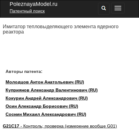
PoleznayaModel.ru
Патентный поиск
Имитатор тепловыделяющего элемента ядерного
реактора
Авторы патента:
Молодцов Антон Анатольевич (RU)
Куприянов Александр Валентинович (RU)
Кокурин Андрей Александрович (RU)
Осин Александр Борисович (RU)
Соснин Михаил Александрович (RU)
G21C17
- Контроль; проверка (измерение вообще G01)