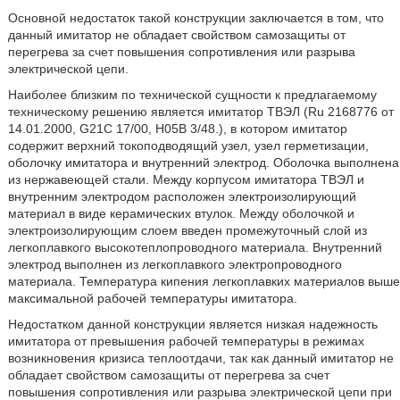
Основной недостаток такой конструкции заключается в том, что
данный имитатор не обладает свойством самозащиты от
перегрева за счет повышения сопротивления или разрыва
электрической цепи.
Наиболее близким по технической сущности к предлагаемому
техническому решению является имитатор ТВЭЛ (Ru 2168776 от
14.01.2000, G21C 17/00, H05B 3/48.), в котором имитатор
содержит верхний токоподводящий узел, узел герметизации,
оболочку имитатора и внутренний электрод. Оболочка выполнена
из нержавеющей стали. Между корпусом имитатора ТВЭЛ и
внутренним электродом расположен электроизолирующий
материал в виде керамических втулок. Между оболочкой и
электроизолирующим слоем введен промежуточный слой из
легкоплавкого высокотеплопроводного материала. Внутренний
электрод выполнен из легкоплавкого электропроводного
материала. Температура кипения легкоплавких материалов выше
максимальной рабочей температуры имитатора.
Недостатком данной конструкции является низкая надежность
имитатора от превышения рабочей температуры в режимах
возникновения кризиса теплоотдачи, так как данный имитатор не
обладает свойством самозащиты от перегрева за счет
повышения сопротивления или разрыва электрической цепи при