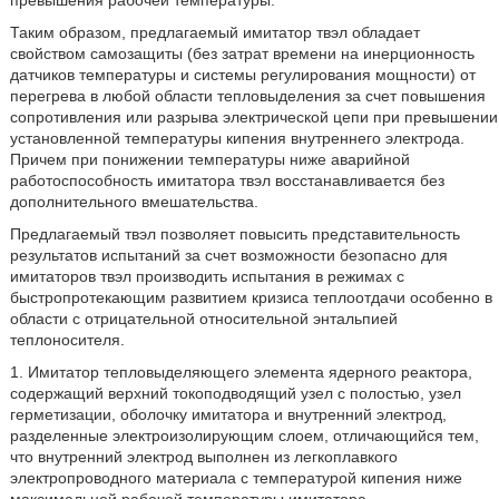
превышения рабочей температуры.
Таким образом, предлагаемый имитатор твэл обладает
свойством самозащиты (без затрат времени на инерционность
датчиков температуры и системы регулирования мощности) от
перегрева в любой области тепловыделения за счет повышения
сопротивления или разрыва электрической цепи при превышении
установленной температуры кипения внутреннего электрода.
Причем при понижении температуры ниже аварийной
работоспособность имитатора твэл восстанавливается без
дополнительного вмешательства.
Предлагаемый твэл позволяет повысить представительность
результатов испытаний за счет возможности безопасно для
имитаторов твэл производить испытания в режимах с
быстропротекающим развитием кризиса теплоотдачи особенно в
области с отрицательной относительной энтальпией
теплоносителя.
1. Имитатор тепловыделяющего элемента ядерного реактора,
содержащий верхний токоподводящий узел с полостью, узел
герметизации, оболочку имитатора и внутренний электрод,
разделенные электроизолирующим слоем, отличающийся тем,
что внутренний электрод выполнен из легкоплавкого
электропроводного материала с температурой кипения ниже