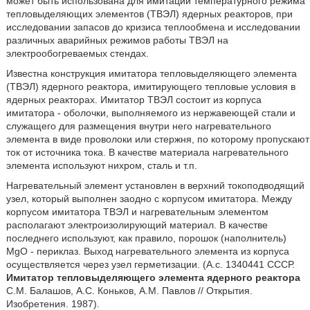
может быть использована для имитации температурного режима
тепловыделяющих элементов (ТВЭЛ) ядерных реакторов, при
исследовании запасов до кризиса теплообмена и исследовании
различных аварийных режимов работы ТВЭЛ на
электрообогреваемых стендах.
Известна конструкция имитатора тепловыделяющего элемента
(ТВЭЛ) ядерного реактора, имитирующего тепловые условия в
ядерных реакторах. Имитатор ТВЭЛ состоит из корпуса
имитатора - оболочки, выполняемого из нержавеющей стали и
служащего для размещения внутри него нагревательного
элемента в виде проволоки или стержня, по которому пропускают
ток от источника тока. В качестве материала нагревательного
элемента используют нихром, сталь и т.п.
Нагревательный элемент установлен в верхний токоподводящий
узел, который выполнен заодно с корпусом имитатора. Между
корпусом имитатора ТВЭЛ и нагревательным элементом
располагают электроизолирующий материал. В качестве
последнего используют, как правило, порошок (наполнитель)
MgO - периклаз. Выход нагревательного элемента из корпуса
осуществляется через узел герметизации. (А.с. 1340441 СССР.
Имитатор тепловыделяющего элемента ядерного реактора
С.М. Балашов, А.С. Коньков, A.M. Павлов // Открытия.
Изобретения. 1987).