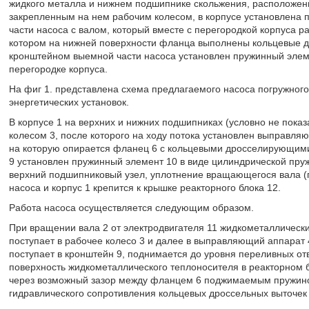
жидкого металла и нижнем подшипнике скольжения, расположенн
закрепленным на нем рабочим колесом, в корпусе установлена 
части насоса с валом, который вместе с перегородкой корпуса
котором на нижней поверхности фланца выполнены кольцевые д
кронштейном выемной части насоса установлен пружинный эле
перегородке корпуса.
На фиг 1. представлена схема предлагаемого насоса погружного
энергетических установок.
В корпусе 1 на верхних и нижних подшипниках (условно не пока
колесом 3, после которого на ходу потока установлен выправляю
на которую опирается фланец 6 с кольцевыми дросселирующими
9 установлен пружинный элемент 10 в виде цилиндрической пру
верхний подшипниковый узел, уплотнение вращающегося вала (по
насоса и корпус 1 крепится к крышке реакторного блока 12.
Работа насоса осуществляется следующим образом.
При вращении вала 2 от электродвигателя 11 жидкометаллически
поступает в рабочее колесо 3 и далее в выправляющий аппарат 
поступает в кронштейн 9, поднимается до уровня переливных от
поверхность жидкометаллического теплоносителя в реакторном б
через возможный зазор между фланцем 6 поджимаемым пружиной
гидравлического сопротивления кольцевых дроссельных выточек 