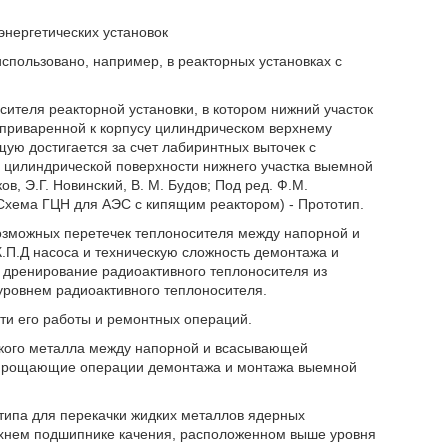
энергетических установок
спользовано, например, в реакторных установках с
сителя реакторной установки, в котором нижний участок
 приваренной к корпусу цилиндрическом верхнему
ую достигается за счет лабиринтных выточек с
 цилиндрической поверхности нижнего участка выемной
, Э.Г. Новинский, В. М. Будов; Под ред. Ф.М.
.6 Схема ГЦН для АЭС с кипящим реактором) - Прототип.
озможных перетечек теплоносителя между напорной и
П.Д насоса и техническую сложность демонтажа и
 дренирование радиоактивного теплоносителя из
уровнем радиоактивного теплоносителя.
и его работы и ремонтных операций.
дкого металла между напорной и всасывающей
 упрощающие операции демонтажа и монтажа выемной
о типа для перекачки жидких металлов ядерных
ерхнем подшипнике качения, расположенном выше уровня