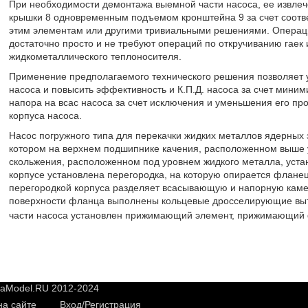
При необходимости демонтажа выемной части насоса, ее извлеч
крышки 8 одновременным подъемом кронштейна 9 за счет соотве
этим элементам или другими тривиальными решениями. Операц
достаточно просто и не требуют операций по откручиванию гаек
жидкометаллического теплоносителя.
Применение предполагаемого технического решения позволяет 
насоса и повысить эффективность и К.П.Д. насоса за счет мини
напора на всас насоса за счет исключения и уменьшения его п
корпуса насоса.
Насос погружного типа для перекачки жидких металлов ядерных 
котором на верхнем подшипнике качения, расположенном выше 
скольжения, расположенном под уровнем жидкого металла, уста
корпусе установлена перегородка, на которую опирается фланец
перегородкой корпуса разделяет всасывающую и напорную каме
поверхности фланца выполнены кольцевые дросселирующие выт
части насоса установлен прижимающий элемент, прижимающий ф
yaModel.RU 2012-2024
на сайте
Вход/Регистрация