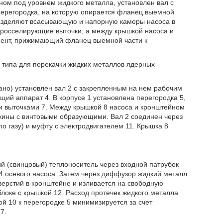
ом под уровнем жидкого металла, установлен вал с
перегородка, на которую опирается фланец выемной
 разделяют всасывающую и напорную камеры насоса в
росселирующие выточки, а между крышкой насоса и
мент, прижимающий фланец выемной части к
 типа для перекачки жидких металлов ядерных
зано) установлен вал 2 с закрепленным на нем рабочим
щий аппарат 4. В корпусе 1 установлена перегородка 5,
 выточками 7. Между крышкой 8 насоса и кронштейном
жины с винтовыми образующими. Вал 2 соединен через
 газу) и муфту с электродвигателем 11. Крышка 8
й (свинцовый) теплоноситель через входной патрубок
4 осевого насоса. Затем через диффузор жидкий металл
верстий в кронштейне и изливается на свободную
локе с крышкой 12. Расход протечек жидкого металла
 10 к перегородке 5 минимизируется за счет
7.