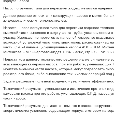
корпуса насоса.
Насос погружного типа для перекачки жидких металлов ядерных 
Данное решение относится к конструкции насосов и может быть и
жидкометалическим теплоносителем.
Известен насос погружного типа для перекачки водяного теплоно
выемной части выполнен в виде участка трубы, установленном в
участку. Уменьшение протечек из напорной камеры во всасывающ
возможной установкой уплотнительных колец, расположенных на
части. (см. «Главные циркуляционные насосы АЭС»/ Ф.М. Митенков
Митенкова. - М.: Энергоатомиздат, 1984. - 320с, стр 272, Рис 8
Недостатком данного технического решения является наличие в
всасывающей камерами насоса, при его работе, уменьшающих К.
монтажа выемной части насоса, которые могут потребовать либо
реакторного блока, либо выполнение технических операций под 
Задачи решаемые полезной моделью - увеличение эффективност
Технический результат - уменьшение и исключение протечек жи
камерами насоса при его работе, уменьшающих К.П.Д. насоса
части насоса.
Технический результат достигается тем, что в насосе погружног
энергетических установок, содержащем корпус, в котором на в