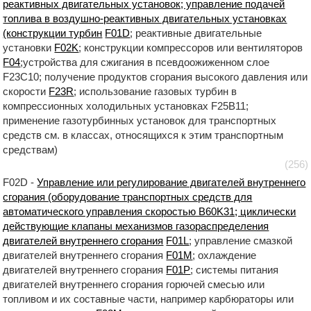
реактивных двигательных установок; управление подачей
топлива в воздушно-реактивных двигательных установках
(конструкции турбин
F01D
; реактивные двигательные
установки
F02K
; конструкции компрессоров или вентиляторов
F04
;устройства для сжигания в псевдоожиженном слое
F23C10; получение продуктов сгорания высокого давления или
скорости
F23R
; использование газовых турбин в
компрессионных холодильных установках F25B11;
применение газотурбинных установок для транспортных
средств см. в классах, относящихся к этим транспортным
средствам)
(256)
F02D -
Управление или регулирование двигателей внутреннего
сгорания (оборудование транспортных средств для
автоматического управления скоростью B60K31; циклически
действующие клапаны механизмов газораспределения
двигателей внутреннего сгорания
F01L
; управление смазкой
двигателей внутреннего сгорания
F01M
; охлаждение
двигателей внутреннего сгорания
F01P
; системы питания
двигателей внутреннего сгорания горючей смесью или
топливом и их составные части, например карбюраторы или