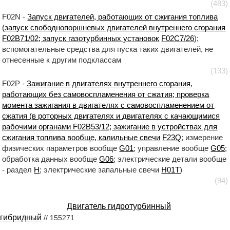
(483)
F02N -
Запуск двигателей, работающих от сжигания топлива
(запуск свободнопоршневых двигателей внутреннего сгорания
F02B71/02; запуск газотурбинных установок
F02C7/26
);
вспомогательные средства для пуска таких двигателей, не
отнесенные к другим подклассам
(133)
F02P -
Зажигание в двигателях внутреннего сгорания,
работающих без самовоспламенения от сжатия; проверка
момента зажигания в двигателях с самовоспламенением от
сжатия (в роторных двигателях и двигателях с качающимися
рабочими органами F02B53/12; зажигание в устройствах для
сжигания топлива вообще, калильные свечи
F23Q
; измерение
физических параметров вообще
G01
; управление вообще
G05
;
обработка данных вообще
G06
; электрические детали вообще
- раздел
H
; электрические запальные свечи
H01T
)
(94)
Двигатель гидротурбинный
гибридный
// 155271