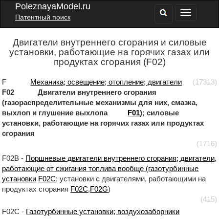
PoleznayaModel.ru
Патентный поиск
Двигатели внутреннего сгорания и силовые
установки, работающие на горячих газах или
продуктах сгорания (F02)
F
Механика; освещение; отопление; двигатели
(17313)
F02 Двигатели внутреннего сгорания
(газораспределительные механизмы для них, смазка,
выхлоп и глушение выхлопа
F01
); силовые
установки, работающие на горячих газах или продуктах
сгорания
(1716)
F02B -
Поршневые двигатели внутреннего сгорания; двигатели,
работающие от сжигания топлива вообще (газотурбинные
установки
F02C
; установки с двигателями, работающими на
продуктах сгорания
F02C
,
F02G
)
(415)
F02C -
Газотурбинные установки; воздухозаборники