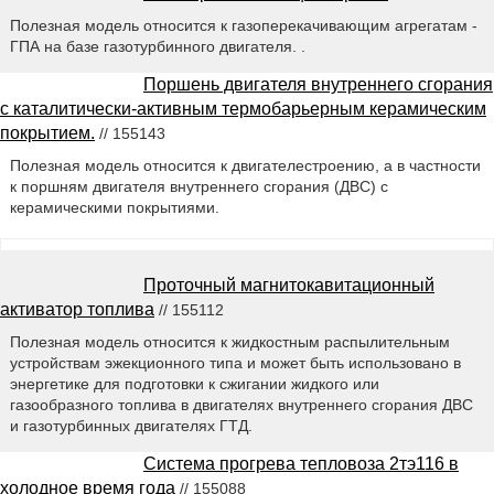
Полезная модель относится к газоперекачивающим агрегатам -
ГПА на базе газотурбинного двигателя. .
Поршень двигателя внутреннего сгорания
с каталитически-активным термобарьерным керамическим
покрытием.
// 155143
Полезная модель относится к двигателестроению, а в частности
к поршням двигателя внутреннего сгорания (ДВС) с
керамическими покрытиями.
Проточный магнитокавитационный
активатор топлива
// 155112
Полезная модель относится к жидкостным распылительным
устройствам эжекционного типа и может быть использовано в
энергетике для подготовки к сжигании жидкого или
газообразного топлива в двигателях внутреннего сгорания ДВС
и газотурбинных двигателях ГТД.
Система прогрева тепловоза 2тэ116 в
холодное время года
// 155088