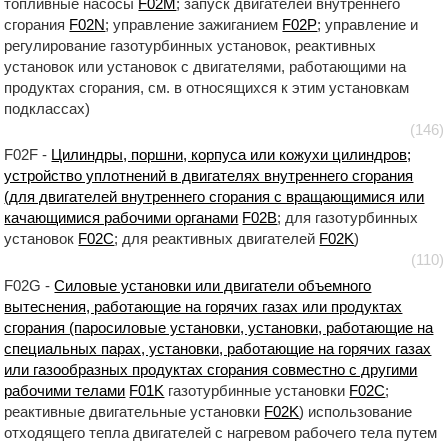
топливные насосы
F02M
; запуск двигателей внутреннего
сгорания
F02N
; управление зажиганием
F02P
; управление и
регулирование газотурбинных установок, реактивных
установок или установок с двигателями, работающими на
продуктах сгорания, см. в относящихся к этим установкам
подклассах)
(146)
F02F -
Цилиндры, поршни, корпуса или кожухи цилиндров;
устройство уплотнений в двигателях внутреннего сгорания
(для двигателей внутреннего сгорания с вращающимися или
качающимися рабочими органами
F02B
; для газотурбинных
установок
F02C
; для реактивных двигателей
F02K
)
(110)
F02G -
Силовые установки или двигатели объемного
вытеснения, работающие на горячих газах или продуктах
сгорания (паросиловые установки, установки, работающие на
специальных парах, установки, работающие на горячих газах
или газообразных продуктах сгорания совместно с другими
рабочими телами
F01K
газотурбинные установки
F02C
;
реактивные двигательные установки
F02K
) использование
отходящего тепла двигателей с нагревом рабочего тела путем