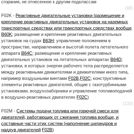
сгорания, не отнесенное к другим подклассам
(88)
F02K -
Реактивные двигательные установки (размещение и
крепление реактивных двигательных установок на наземных
транспортных средствах или транспортных средствах вообще
B60K
; размещение и крепление реактивных двигательных
установок на судах
B63H
; управление положением в
пространстве, направлением и высотой полета летательного
аппарата
B64C
; размещение и крепление реактивных
двигательных установок на летательных аппаратах
B64D
;
установки, в которых энергия рабочего тела распределяется
между реактивными движителями и движителями иного типа,
например воздушными винтами
F02B
,
F02C
; конструктивные
элементы реактивных двигателей, общие с газотурбинными
установками, воздухозаборники и управление топливоподачей
в воздушно-реактивных двигателях
F02C
)
(133)
F02M -
Системы подачи топлива или горючей смеси для
двигателей, работающих от сжигания топлива вообще, и
составные части этих систем (наполнение цилиндров и
наддув двигателей
F02B
)