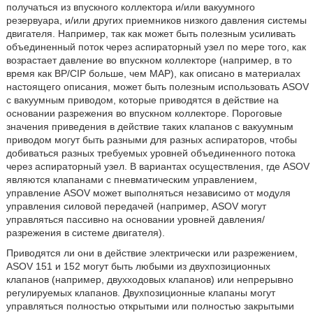
получаться из впускного коллектора и/или вакуумного
резервуара, и/или других приемников низкого давления системы
двигателя. Например, так как может быть полезным усиливать
объединенный поток через аспираторный узел по мере того, как
возрастает давление во впускном коллекторе (например, в то
время как BP/CIP больше, чем MAP), как описано в материалах
настоящего описания, может быть полезным использовать ASOV
с вакуумным приводом, которые приводятся в действие на
основании разрежения во впускном коллекторе. Пороговые
значения приведения в действие таких клапанов с вакуумным
приводом могут быть разными для разных аспираторов, чтобы
добиваться разных требуемых уровней объединенного потока
через аспираторный узел. В вариантах осуществления, где ASOV
являются клапанами с пневматическим управлением,
управление ASOV может выполняться независимо от модуля
управления силовой передачей (например, ASOV могут
управляться пассивно на основании уровней давления/
разрежения в системе двигателя).
Приводятся ли они в действие электрически или разрежением,
ASOV 151 и 152 могут быть любыми из двухпозиционных
клапанов (например, двухходовых клапанов) или непрерывно
регулируемых клапанов. Двухпозиционные клапаны могут
управляться полностью открытыми или полностью закрытыми