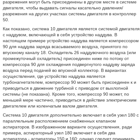
разрежения могут быть присоединены в другом месте в системе
двигателя, чтобы выдавать сигналы касательно давления/
разрежения на других участках системы двигателя в контроллер
50.
Как показано, система 10 двигателя является системой двигателя
с наддувом, включающей в себя устройство наддува. В
настоящем примере устройство наддува является компрессором
90 для наддува заряда всасываемого воздуха, принятого по
впускному каналу 18. Охладитель 26 наддувочного воздуха (или
промежуточный охладитель) присоединен ниже по потоку от
компрессора 90 для охлаждения подвергнутого наддуву заряда
воздуха перед подачей во впускной коллектор. В вариантах
осуществления, где устройство наддува является
турбонагнетателем, компрессор 90 может быть присоединен к и
приводиться в движение турбиной с приводом от выхлопной
системы (не показана). Кроме того, компрессор 90 может, по
меньшей мере частично, приводиться в действие электрическим
двигателем или коленчатым валом двигателя.
Система 10 двигателя дополнительно включает в себя узел 180 с
параллельным расположением снабженных клапаном
аспираторов. В изображенном варианте осуществления, ради
примера, аспираторный узел 180 включает в себя два
аспиратора - аспираторы 150 и 160; однако следует принимать