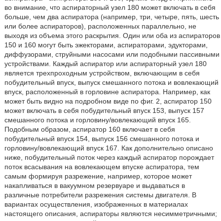
во внимание, что аспираторный узел 180 может включать в себя
больше, чем два аспиратора (например, три, четыре, пять, шесть
или более аспираторов), расположенных параллельно, не
выходя из объема этого раскрытия. Один или оба из аспираторов
150 и 160 могут быть эжекторами, аспираторами, эдукторами,
диффузорами, струйными насосами или подобными пассивными
устройствами. Каждый аспиратор или аспираторный узел 180
является трехпроходным устройством, включающим в себя
побудительный впуск, выпуск смешанного потока и вовлекающий
впуск, расположенный в горловине аспиратора. Например, как
может быть видно на подробном виде по фиг. 2, аспиратор 150
может включать в себя побудительный впуск 153, выпуск 157
смешанного потока и горловину/вовлекающий впуск 165.
Подобным образом, аспиратор 160 включает в себя
побудительный впуск 154, выпуск 156 смешанного потока и
горловину/вовлекающий впуск 167. Как дополнительно описано
ниже, побудительный поток через каждый аспиратор порождает
поток всасывания на вовлекающем впуске аспиратора, тем
самым формируя разрежение, например, которое может
накапливаться в вакуумном резервуаре и выдаваться в
различные потребители разрежения системы двигателя. В
вариантах осуществления, изображенных в материалах
настоящего описания, аспираторы являются несимметричными;