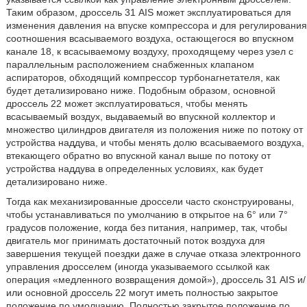
Таким образом, дроссель 31 AIS может эксплуатироваться для
изменения давления на впуске компрессора и для регулирования
соотношения всасываемого воздуха, остающегося во впускном
канале 18, к всасываемому воздуху, проходящему через узел с
параллельным расположением снабженных клапаном
аспираторов, обходящий компрессор турбонагнетателя, как
будет детализировано ниже. Подобным образом, основной
дроссель 22 может эксплуатироваться, чтобы менять
всасываемый воздух, выдаваемый во впускной коллектор и
множество цилиндров двигателя из положения ниже по потоку от
устройства наддува, и чтобы менять долю всасываемого воздуха,
втекающего обратно во впускной канал выше по потоку от
устройства наддува в определенных условиях, как будет
детализировано ниже.
Тогда как механизированные дроссели часто сконструированы,
чтобы устанавливаться по умолчанию в открытое на 6° или 7°
градусов положение, когда без питания, например, так, чтобы
двигатель мог принимать достаточный поток воздуха для
завершения текущей поездки даже в случае отказа электронного
управления дросселем (иногда указываемого ссылкой как
операция «медленного возвращения домой»), дроссель 31 AIS и/
или основной дроссель 22 могут иметь полностью закрытое
положение по умолчанию. Полностью закрытое положение по