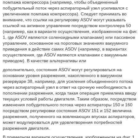
помпажа компрессора (например, чтобы объединенный
побудительный поток через аспираторный узел усиливался с
увеличением помпажа компрессора). Следует принимать во
внимание, что ссылки на регулировку ASOV могут указывать
ссылкой на активное управление посредством контроллера 50
(например, как в варианте осуществления, изображенном на фиг.
1, где ASOV являются соленоидными клапанами) или пассивное
управление, основанное на пороговых значениях вакуумного
приведения в действие самих ASOV (например, в вариантах
осуществления, где ASOV являются клапанами с вакуумным
приводом). В качестве альтернативы или
дополнительно, состояния ASOV могут регулироваться на
основании уровня разрежения, накопленного в вакуумном
резервуаре 38, например, для усиления объединенного потока
через аспираторный узел в ответ на срочную необходимость в
пополнении разрежения, когда такая операция приемлема ввиду
текущих условий работы двигателя. Таким образом, посредством
изменения побудительного потока через аспираторы 150 и 160
посредством регулировки состояния ASOV 151 и 152 величина
разрежения, полученного на вовлекающих впусках аспираторов,
может модулироваться для удовлетворения потребностей
разрежения двигателя.
В примерном варианте осуществления, изображенном на фиг. 1,