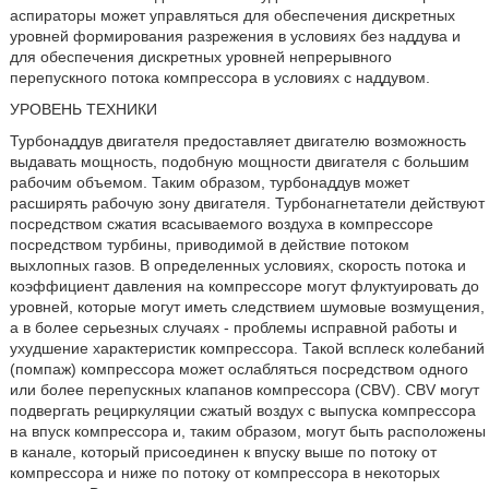
аспираторы может управляться для обеспечения дискретных
уровней формирования разрежения в условиях без наддува и
для обеспечения дискретных уровней непрерывного
перепускного потока компрессора в условиях с наддувом.
УРОВЕНЬ ТЕХНИКИ
Турбонаддув двигателя предоставляет двигателю возможность
выдавать мощность, подобную мощности двигателя с большим
рабочим объемом. Таким образом, турбонаддув может
расширять рабочую зону двигателя. Турбонагнетатели действуют
посредством сжатия всасываемого воздуха в компрессоре
посредством турбины, приводимой в действие потоком
выхлопных газов. В определенных условиях, скорость потока и
коэффициент давления на компрессоре могут флуктуировать до
уровней, которые могут иметь следствием шумовые возмущения,
а в более серьезных случаях - проблемы исправной работы и
ухудшение характеристик компрессора. Такой всплеск колебаний
(помпаж) компрессора может ослабляться посредством одного
или более перепускных клапанов компрессора (CBV). CBV могут
подвергать рециркуляции сжатый воздух с выпуска компрессора
на впуск компрессора и, таким образом, могут быть расположены
в канале, который присоединен к впуску выше по потоку от
компрессора и ниже по потоку от компрессора в некоторых