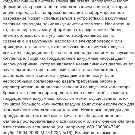
когда включены в систему впуска двигателя, аспираторы могут
формировать разрежение с использованием энергии, которая
иначе терялась бы на дросселирование, а сформированное
разрежение может использоваться в устройствах с вакуумным
силовым приводом, таких как усилители тормозов. Несмотря на
то, что аспираторы могут формировать разрежение с более
низкой стоимостью и с улучшенной эффективностью по
сравнению с вакуумными насосами с электроприводом или
приводом от двигателя, их использование в системах впуска
двигателя традиционно было ограничено давлением во впускном
коллекторе. Тогда как традиционные вакуумные насосы дают
насосную кривую, которая является независимой от давления во
впускном коллекторе, насосные кривые для аспираторов,
расположенных в системе впуска двигателя, могут быть
неспособными согласованно давать требуемые рабочие
характеристики на диапазоне давлений во впускном коллекторе.
Кроме того, если аспиратор достаточно велик, чтобы заменять
традиционный вакуумный насос, он может осуществлять поток
слишком большого количества воздуха во впускной коллектор для
экономичного использования топлива. Некоторые подходы для
преодоления этих проблем включают в себя расположение
клапана последовательно с аспиратором или включение клапана
в конструкцию аспиратора (см. например WO 2009/047249,
опубл. 16.04.2009, МПК F23N 5/18). Величина открывания