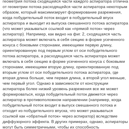
геометрия потока сходящейся части каждого аспиратора отлична
от геометрии потока расходящейся части аспиратора некоторым
образом, который максимизирует формирование разрежения,
когда побудительный поток входит в побудительный впуск
аспиратора и выходит из выпуска смешанного потока аспиратора
(что может указываться ссылкой как «прямой поток» через
аспиратор). Например, как видно на фиг. 2, сходящаяся часть
аспиратора может включать в себя секцию в форме усеченного
конуса с боковыми сторонами, имеющими первую длину,
ориентированную под первым углом от оси побудительного
потока аспиратора, а расходящаяся часть аспиратора может
включать в себя секцию в форме усеченного конуса с боковыми
сторонами, имеющими вторую длину, ориентированную под
вторым углом от оси побудительного потока аспиратора, где
вторая длина больше, чем первая длина, а второй угол меньше,
чем первый угол. Однако в зависимости от конструкции
аспиратора более низкий уровень разрежения все же может
формироваться, когда побудительный поток движется через
аспиратор в противоположном направлении (например, когда
побудительный поток входит в выпуск смешанного потока и
отходит из побудительного впуска, что может указываться
ссылкой как «обратный поток» через аспиратор) вследствие
диффузорного эффекта. В других примерах, однако, аспираторы
могут быть симметричными, чтобы их способность