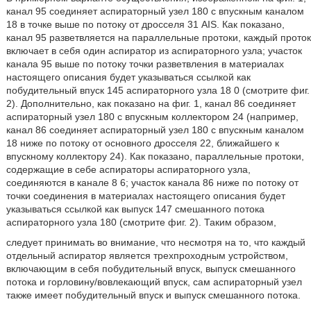
канал 95 соединяет аспираторный узел 180 с впускным каналом
18 в точке выше по потоку от дросселя 31 AIS. Как показано,
канал 95 разветвляется на параллельные протоки, каждый проток
включает в себя один аспиратор из аспираторного узла; участок
канала 95 выше по потоку точки разветвления в материалах
настоящего описания будет указываться ссылкой как
побудительный впуск 145 аспираторного узла 18 0 (смотрите фиг.
2). Дополнительно, как показано на фиг. 1, канал 86 соединяет
аспираторный узел 180 с впускным коллектором 24 (например,
канал 86 соединяет аспираторный узел 180 с впускным каналом
18 ниже по потоку от основного дросселя 22, ближайшего к
впускному коллектору 24). Как показано, параллельные протоки,
содержащие в себе аспираторы аспираторного узла,
соединяются в канале 8 6; участок канала 86 ниже по потоку от
точки соединения в материалах настоящего описания будет
указываться ссылкой как выпуск 147 смешанного потока
аспираторного узла 180 (смотрите фиг. 2). Таким образом,
следует принимать во внимание, что несмотря на то, что каждый
отдельный аспиратор является трехпроходным устройством,
включающим в себя побудительный впуск, выпуск смешанного
потока и горловину/вовлекающий впуск, сам аспираторный узел
также имеет побудительный впуск и выпуск смешанного потока.