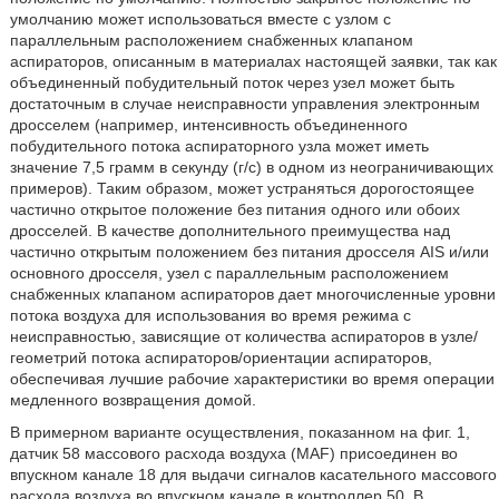
умолчанию может использоваться вместе с узлом с
параллельным расположением снабженных клапаном
аспираторов, описанным в материалах настоящей заявки, так как
объединенный побудительный поток через узел может быть
достаточным в случае неисправности управления электронным
дросселем (например, интенсивность объединенного
побудительного потока аспираторного узла может иметь
значение 7,5 грамм в секунду (г/с) в одном из неограничивающих
примеров). Таким образом, может устраняться дорогостоящее
частично открытое положение без питания одного или обоих
дросселей. В качестве дополнительного преимущества над
частично открытым положением без питания дросселя AIS и/или
основного дросселя, узел с параллельным расположением
снабженных клапаном аспираторов дает многочисленные уровни
потока воздуха для использования во время режима с
неисправностью, зависящие от количества аспираторов в узле/
геометрий потока аспираторов/ориентации аспираторов,
обеспечивая лучшие рабочие характеристики во время операции
медленного возвращения домой.
В примерном варианте осуществления, показанном на фиг. 1,
датчик 58 массового расхода воздуха (MAF) присоединен во
впускном канале 18 для выдачи сигналов касательного массового
расхода воздуха во впускном канале в контроллер 50. В