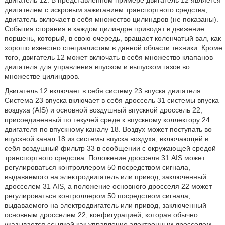
двигатель 12. В представленном примере двигатель 12 является
двигателем с искровым зажиганием транспортного средства,
двигатель включает в себя множество цилиндров (не показаны).
События сгорания в каждом цилиндре приводят в движение
поршень, который, в свою очередь, вращает коленчатый вал, как
хорошо известно специалистам в данной области техники. Кроме
того, двигатель 12 может включать в себя множество клапанов
двигателя для управления впуском и выпуском газов во
множестве цилиндров.
Двигатель 12 включает в себя систему 23 впуска двигателя.
Система 23 впуска включает в себя дроссель 31 системы впуска
воздуха (AIS) и основной воздушный впускной дроссель 22,
присоединенный по текучей среде к впускному коллектору 24
двигателя по впускному каналу 18. Воздух может поступать во
впускной канал 18 из системы впуска воздуха, включающей в
себя воздушный фильтр 33 в сообщении с окружающей средой
транспортного средства. Положение дросселя 31 AIS может
регулироваться контроллером 50 посредством сигнала,
выдаваемого на электродвигатель или привод, заключенный
дросселем 31 AIS, а положение основного дросселя 22 может
регулироваться контроллером 50 посредством сигнала,
выдаваемого на электродвигатель или привод, заключенный
основным дросселем 22, конфигурацией, которая обычно
указывается ссылкой как управление электронным дросселем.