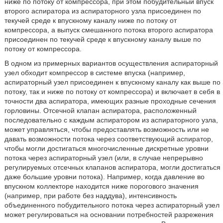
ниже по потоку от компрессора, при этом побудительный впуск
второго аспиратора из аспираторного узла присоединен по
текучей среде к впускному каналу ниже по потоку от
компрессора, а выпуск смешанного потока второго аспиратора
присоединен по текучей среде к впускному каналу выше по
потоку от компрессора.
В одном из примерных вариантов осуществления аспираторный
узел обходит компрессор в системе впуска (например,
аспираторный узел присоединен к впускному каналу как выше по
потоку, так и ниже по потоку от компрессора) и включает в себя в
точности два аспиратора, имеющих разные проходные сечения
горловины. Отсечной клапан аспиратора, расположенный
последовательно с каждым аспиратором из аспираторного узла,
может управляться, чтобы предоставлять возможность или не
давать возможности потока через соответствующий аспиратор,
чтобы могли достигаться многочисленные дискретные уровни
потока через аспираторный узел (или, в случае непрерывно
регулируемых отсечных клапанов аспиратора, могли достигаться
даже большие уровни потока). Например, когда давление во
впускном коллекторе находится ниже порогового значения
(например, при работе без наддува), интенсивность
объединенного побудительного потока через аспираторный узел
может регулироваться на основании потребностей разрежения