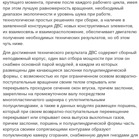
крутящего момента, причем после каждого рабочего цикла, имея
при этом лучшую равномерность вращения, необходимый
диапазон экологичности и уровень шума при работе,
технологически простых решениях при сборке, а наличие в
заявленной конструкция ДВС новых конструктивных элементов,
их взаимосвязь и взаиморасположение, обеспечивает двигателю
получение необходимых технических результатов, но об этом
чуть ниже.
Для достижения технического результата ДВС содержит сборный
неподвижный корпус, один вал отбора мощности при этом он
снабжен основной парой модулей, в каждом из которых
размещены две качающиеся заслонки полуцилиндрической
формы, с возможностью их при ограниченном осевом возвратно-
поступательные вращении своим телом открывать или
перекрывать проходное сечение окон впуска, причем заслонки,
закреплены на промежуточном валу посредством
многопластинчатого шарнира с уплотнительными
полуцилиндрами, а также в данных модулях размещен поршень,
который при своем возвратно-поступательные перемещение
перекрывает или открывает окна выпуска выхлопных газов,
причем заслонки, поршень и полуцилиндрической формы часть
корпуса своими сопрягающими контурами образуют
полуклиновую камеру сгорания, снабженную двумя гнездами для