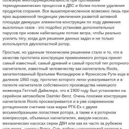
полезную многофункциональность при протекании
термодинамических процессов в ДВС и более полное удаления
продуктов сгорания. Все вышеперечисленное возможно лишь при
ярко выраженной тенденции увеличения развитой активной
площади движущих элементов конструкции по ходу движения
выхлопных газов - это подобно установке дополнительных
парусов при новом набегающем потоке ветра, чтобы реально
усилить тягу, когда для решения данных задач и не только
используется двухлопастной ротор.
Простым, но удачным техническим решением стало и то, что в
качестве прототипа конструкции применяемого ротора принят
самый известный, самый древний и самый простой тип роторного
нагнетателя, известный человечеству как нагнетатель Roots,
запатентованный братьями Филандером и Фрэнсисом Руте еще в
далеком 1860 году, прототип которого легко усматривается и в
патенте нагнетателя собственного производства немецкого
инженера Геттлиб Даймлера, что в 1900 году был установлен на
серийном автомобиле Daimler-Benz. Очень похожие конструкции
нагнетателя Roots просматривается и в уже современном
ротационном счетчике газа марки РТК-Ех с двумя
восьмиобразными лопастями ротора, а также и в роторном
компрессоре, объемных нагнетателях, вакуум-насосах,
механических насосах серии ДВН или как их часто за рубежом
называют - насосы Рутса. Суть работы нагнетателей состоит в