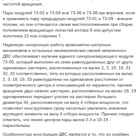
частотой вращения.
Пары модулей 73-02 и 73-04 или 73-06 и 73-08 как впрочем, если
и сравнивать пару предыдущих модулей 73-01 и 73-09 - внешне
похожи, но они отличаются своим местоположением при сборке,
положением вращающих лопастей ротора 8 или допустим
золотника 15 или спарника 7.
Надежную синхронную работу кривошипно-шатунных
механизмов и остальных кинематических связей заявленного
ДВС обеспечивает наличие единого синхронизирующего модуля
73-05, который выполнен из семи равноудаленных друг от друга
одинаковых шестерен, расположенных на валах 2, 3, 18, 19, 31
32, 33 соответственно, пять из которых расположенных на валах
2, 3, 18, 19, 33 равноудалены на одинаковом расстоянии от
геометрического центра и описывающей их окружности, причем
вращение двух нижних шестерен, расположенных на валах 18, 19
одновременно передают усилия на шестерню большего
диаметра 34, расположенную на валу 4 отбора мощности, что
позволяет конструктивно сразу несколько увеличить значение
крутящего момента на валу 4 отбора мощности. Причем следует
отметить, что линия центров пары валов 2-3 и 18-19 -
параллельны.
Особенностью конструкции ДВС является и то, что он снабжен