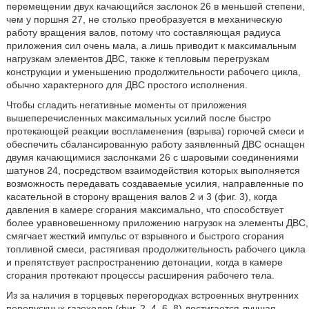
перемещении двух качающийся заслонок 26 в меньшей степени,
чем у поршня 27, не столько преобразуется в механическую
работу вращения валов, потому что составляющая радиуса
приложения сил очень мала, а лишь приводит к максимальным
нагрузкам элементов ДВС, также к тепловым перегрузкам
конструкции и уменьшению продолжительности рабочего цикла,
обычно характерного для ДВС простого исполнения.
Чтобы сгладить негативные моменты от приложения
вышеперечисленных максимальных усилий после быстро
протекающей реакции воспламенения (взрыва) горючей смеси и
обеспечить сбалансированную работу заявленный ДВС оснащен
двумя качающимися заслонками 26 с шаровыми соединениями
шатунов 24, посредством взаимодействия которых выполняется
возможность передавать создаваемые усилия, направленные по
касательной в сторону вращения валов 2 и 3 (фиг. 3), когда
давления в камере сгорания максимально, что способствует
более уравновешенному приложению нагрузок на элементы ДВС,
смягчает жесткий импульс от взрывного и быстрого сгорания
топливной смеси, растягивая продолжительность рабочего цикла
и препятствует распространению детонации, когда в камере
сгорания протекают процессы расширения рабочего тела.
Из за наличия в торцевых перегородках встроенных внутренних
перепускных газоходов (фиг. 2, 4, 6, 8) достигается лучшая