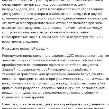
следующем: внутри корпуса, составленного из двух
полуцилиндров, вращаются в противоположных направлениях
два двухлопастных ротора и «засасывают» воздух или другой
компонент через входное отверстие, одновременно проталкивая
эти потоки в распределительный отсек, обеспечивая при этом
высокую производительность насоса, причем при этом между
корпусом и лопастями выдерживаются минимальные
геометрические зазоры, почти полностью отсутствует трение и
вероятность заедания.
Раскрытие полезной модели.
Конструкция представленного варианта ДВС основана на том, что
энергия сгорания топливной смеси максимально эффективно
преобразуется во вращение одного вала отбора мощности.
Задачей на решение которой направлена разработка и
технически грамотное конструирование данного варианта ДВС
являются критерии, которые при увеличенном крутящем моменте
на коленчатом валу, причем после каждого рабочего хода и без
применения редуктора, обеспечивают и лучшую равномерность
вращения, надежность, технологическую простоту сборки и
компактность конструкции.
Известно, что в тепловых двигателях преобразующих давление от
продуктов сгорания в механическую работу невозможно достичь