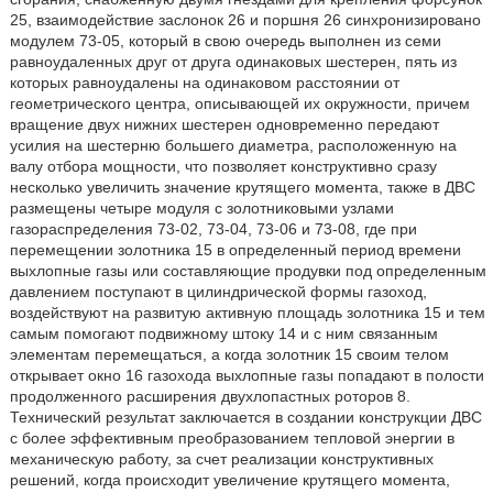
25, взаимодействие заслонок 26 и поршня 26 синхронизировано
модулем 73-05, который в свою очередь выполнен из семи
равноудаленных друг от друга одинаковых шестерен, пять из
которых равноудалены на одинаковом расстоянии от
геометрического центра, описывающей их окружности, причем
вращение двух нижних шестерен одновременно передают
усилия на шестерню большего диаметра, расположенную на
валу отбора мощности, что позволяет конструктивно сразу
несколько увеличить значение крутящего момента, также в ДВС
размещены четыре модуля с золотниковыми узлами
газораспределения 73-02, 73-04, 73-06 и 73-08, где при
перемещении золотника 15 в определенный период времени
выхлопные газы или составляющие продувки под определенным
давлением поступают в цилиндрической формы газоход,
воздействуют на развитую активную площадь золотника 15 и тем
самым помогают подвижному штоку 14 и с ним связанным
элементам перемещаться, а когда золотник 15 своим телом
открывает окно 16 газохода выхлопные газы попадают в полости
продолженного расширения двухлопастных роторов 8.
Технический результат заключается в создании конструкции ДВС
с более эффективным преобразованием тепловой энергии в
механическую работу, за счет реализации конструктивных
решений, когда происходит увеличение крутящего момента,