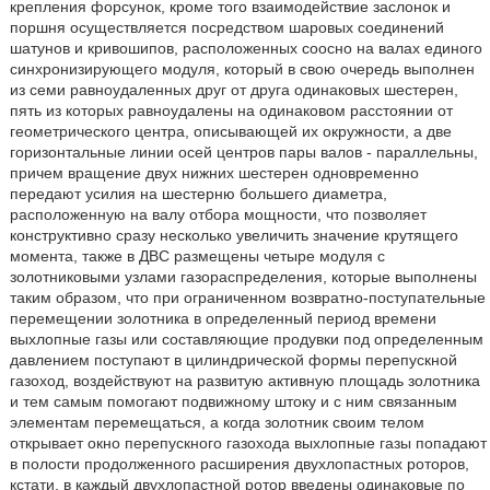
крепления форсунок, кроме того взаимодействие заслонок и
поршня осуществляется посредством шаровых соединений
шатунов и кривошипов, расположенных соосно на валах единого
синхронизирующего модуля, который в свою очередь выполнен
из семи равноудаленных друг от друга одинаковых шестерен,
пять из которых равноудалены на одинаковом расстоянии от
геометрического центра, описывающей их окружности, а две
горизонтальные линии осей центров пары валов - параллельны,
причем вращение двух нижних шестерен одновременно
передают усилия на шестерню большего диаметра,
расположенную на валу отбора мощности, что позволяет
конструктивно сразу несколько увеличить значение крутящего
момента, также в ДВС размещены четыре модуля с
золотниковыми узлами газораспределения, которые выполнены
таким образом, что при ограниченном возвратно-поступательные
перемещении золотника в определенный период времени
выхлопные газы или составляющие продувки под определенным
давлением поступают в цилиндрической формы перепускной
газоход, воздействуют на развитую активную площадь золотника
и тем самым помогают подвижному штоку и с ним связанным
элементам перемещаться, а когда золотник своим телом
открывает окно перепускного газохода выхлопные газы попадают
в полости продолженного расширения двухлопастных роторов,
кстати, в каждый двухлопастной ротор введены одинаковые по