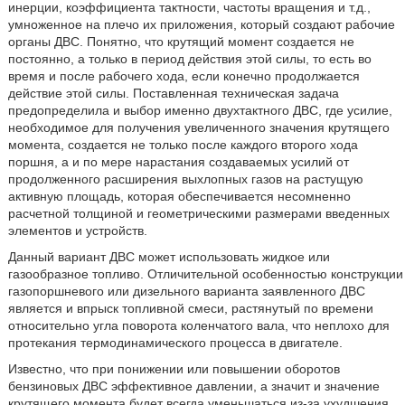
инерции, коэффициента тактности, частоты вращения и т.д.,
умноженное на плечо их приложения, который создают рабочие
органы ДВС. Понятно, что крутящий момент создается не
постоянно, а только в период действия этой силы, то есть во
время и после рабочего хода, если конечно продолжается
действие этой силы. Поставленная техническая задача
предопределила и выбор именно двухтактного ДВС, где усилие,
необходимое для получения увеличенного значения крутящего
момента, создается не только после каждого второго хода
поршня, а и по мере нарастания создаваемых усилий от
продолженного расширения выхлопных газов на растущую
активную площадь, которая обеспечивается несомненно
расчетной толщиной и геометрическими размерами введенных
элементов и устройств.
Данный вариант ДВС может использовать жидкое или
газообразное топливо. Отличительной особенностью конструкции
газопоршневого или дизельного варианта заявленного ДВС
является и впрыск топливной смеси, растянутый по времени
относительно угла поворота коленчатого вала, что неплохо для
протекания термодинамического процесса в двигателе.
Известно, что при понижении или повышении оборотов
бензиновых ДВС эффективное давлении, а значит и значение
крутящего момента будет всегда уменьшаться из-за ухудшения