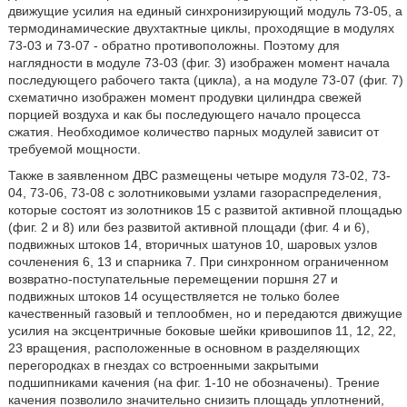
движущие усилия на единый синхронизирующий модуль 73-05, а
термодинамические двухтактные циклы, проходящие в модулях
73-03 и 73-07 - обратно противоположны. Поэтому для
наглядности в модуле 73-03 (фиг. 3) изображен момент начала
последующего рабочего такта (цикла), а на модуле 73-07 (фиг. 7)
схематично изображен момент продувки цилиндра свежей
порцией воздуха и как бы последующего начало процесса
сжатия. Необходимое количество парных модулей зависит от
требуемой мощности.
Также в заявленном ДВС размещены четыре модуля 73-02, 73-
04, 73-06, 73-08 с золотниковыми узлами газораспределения,
которые состоят из золотников 15 с развитой активной площадью
(фиг. 2 и 8) или без развитой активной площади (фиг. 4 и 6),
подвижных штоков 14, вторичных шатунов 10, шаровых узлов
сочленения 6, 13 и спарника 7. При синхронном ограниченном
возвратно-поступательные перемещении поршня 27 и
подвижных штоков 14 осуществляется не только более
качественный газовый и теплообмен, но и передаются движущие
усилия на эксцентричные боковые шейки кривошипов 11, 12, 22,
23 вращения, расположенные в основном в разделяющих
перегородках в гнездах со встроенными закрытыми
подшипниками качения (на фиг. 1-10 не обозначены). Трение
качения позволило значительно снизить площадь уплотнений,