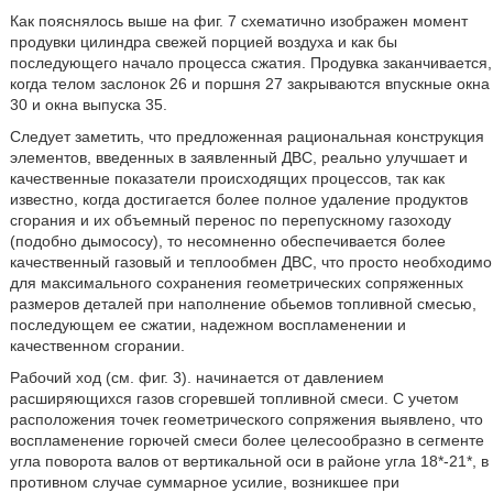
Как пояснялось выше на фиг. 7 схематично изображен момент
продувки цилиндра свежей порцией воздуха и как бы
последующего начало процесса сжатия. Продувка заканчивается,
когда телом заслонок 26 и поршня 27 закрываются впускные окна
30 и окна выпуска 35.
Следует заметить, что предложенная рациональная конструкция
элементов, введенных в заявленный ДВС, реально улучшает и
качественные показатели происходящих процессов, так как
известно, когда достигается более полное удаление продуктов
сгорания и их объемный перенос по перепускному газоходу
(подобно дымососу), то несомненно обеспечивается более
качественный газовый и теплообмен ДВС, что просто необходимо
для максимального сохранения геометрических сопряженных
размеров деталей при наполнение обьемов топливной смесью,
последующем ее сжатии, надежном воспламенении и
качественном сгорании.
Рабочий ход (см. фиг. 3). начинается от давлением
расширяющихся газов сгоревшей топливной смеси. С учетом
расположения точек геометрического сопряжения выявлено, что
воспламенение горючей смеси более целесообразно в сегменте
угла поворота валов от вертикальной оси в районе угла 18*-21*, в
противном случае суммарное усилие, возникшее при