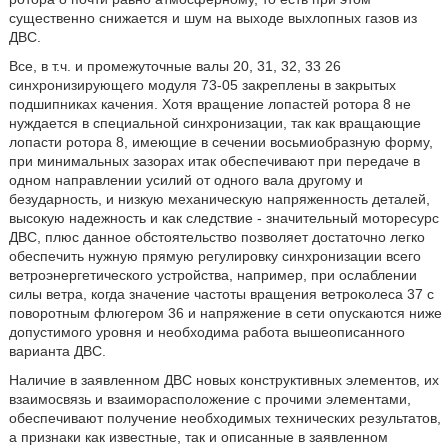
существенно снижается и шум на выходе выхлопных газов из
ДВС.
Все, в т.ч. и промежуточные валы 20, 31, 32, 33 26
синхронизирующего модуля 73-05 закреплены в закрытых
подшипниках качения. Хотя вращение лопастей ротора 8 не
нуждается в специальной синхронизации, так как вращающие
лопасти ротора 8, имеющие в сечении восьмиобразную форму,
при минимальных зазорах итак обеспечивают при передаче в
одном направлении усилий от одного вала другому и
безударность, и низкую механическую напряженность деталей,
высокую надежность и как следствие - значительный моторесурс
ДВС, плюс данное обстоятельство позволяет достаточно легко
обеспечить нужную прямую регулировку синхронизации всего
ветроэнергетического устройства, например, при ослаблении
силы ветра, когда значение частоты вращения ветроколеса 37 с
поворотным флюгером 36 и напряжение в сети опускаются ниже
допустимого уровня и необходима работа вышеописанного
варианта ДВС.
Наличие в заявленном ДВС новых конструктивных элементов, их
взаимосвязь и взаиморасположение с прочими элементами,
обеспечивают получение необходимых технических результатов,
а признаки как известные, так и описанные в заявленном