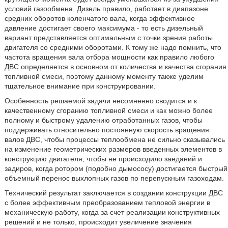
условий газообмена. Дизель правило, работает в диапазоне
средних оборотов коленчатого вала, когда эффективное
давление достигает своего максимума - то есть дизельный
вариант представляется оптимальным с точки зрения работы
двигателя со средними оборотами. К тому же надо помнить, что
частота вращения вала отбора мощности как правило любого
ДВС определяется в основном от количества и качества сгорания
топливной смеси, поэтому данному моменту также уделим
тщательное внимание при конструировании.
Особенность решаемой задачи несомненно сводится и к
качественному сгоранию топливной смеси и как можно более
полному и быстрому удалению отработанных газов, чтобы
поддерживать относительно постоянную скорость вращения
валов ДВС, чтобы процессы теплообмена не сильно сказывались
на изменение геометрических размеров введенных элементов в
конструкцию двигателя, чтобы не происходило заеданий и
задиров, когда ротором (подобно дымососу) достигается быстрый
объемный перенос выхлопных газов по перепускным газоходам.
Технический результат заключается в создании конструкции ДВС
с более эффективным преобразованием тепловой энергии в
механическую работу, когда за счет реализации конструктивных
решений и не только, происходит увеличение значения