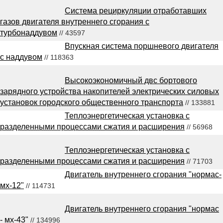
Система рециркуляции отработавших
газов двигателя внутреннего сгорания с
турбонаддувом
// 43597
Впускная система поршневого двигателя
с наддувом
// 118363
Высокоэкономичный двс бортового
зарядного устройства накопителей электрических силовых
установок городского общественного транспорта
// 133881
Теплоэнергетическая установка с
разделенными процессами сжатия и расширения
// 56968
Теплоэнергетическая установка с
разделенными процессами сжатия и расширения
// 71703
Двигатель внутреннего сгорания "нормас-
мх-12"
// 114731
Двигатель внутреннего сгорания "нормас
- мх-43"
// 134996