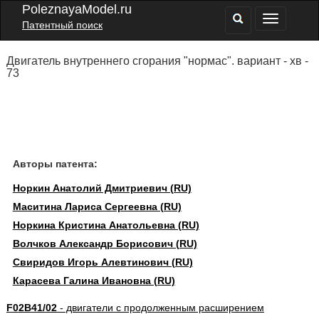
PoleznayaModel.ru
Патентный поиск
Двигатель внутреннего сгорания "нормас". вариант - хв -
73
Авторы патента:
Норкин Анатолий Дмитриевич (RU)
Маситина Лариса Сергеевна (RU)
Норкина Кристина Анатольевна (RU)
Волчков Александр Борисович (RU)
Свиридов Игорь Алевтинович (RU)
Карасева Галина Ивановна (RU)
F02B41/02
- двигатели с продолженным расширением