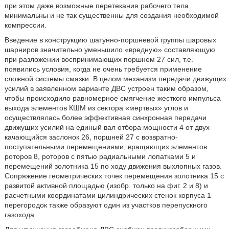
при этом даже возможные перетекания рабочего тела
минимальны и не так существенны для создания необходимой
компрессии.
Введение в конструкцию шатунно-поршневой группы шаровых
шарниров значительно уменьшило «вредную» составляющую
при разложении воспринимающих поршнем 27 сил, т.е.
появились условия, когда не очень требуется применение
сложной системы смазки. В целом механизм передачи движущих
усилий в заявленном варианте ДВС устроен таким образом,
чтобы происходило равномерное смягчение жесткого импульса
выхода элементов КШМ из сектора «мертвых» углов и
осуществлялась более эффективная синхронная передачи
движущих усилий на единый вал отбора мощности 4 от двух
качающийся заслонок 26, поршней 27 с возвратно-
поступательными перемещениями, вращающих элементов
роторов 8, роторов с пятью радиальными лопатками 5 и
перемещений золотника 15 по ходу движения выхлопных газов.
Сопряжение геометрических точек перемещения золотника 15 с
развитой активной площадью (изобр. только на фиг. 2 и 8) и
расчетными координатами цилиндрических стенок корпуса 1
перегородок также образуют один из участков перепускного
газохода.