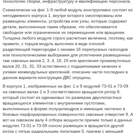
технологию сборки, инфраструктуру и квалификацию персонала.
Схематически на фиг. 1-9 любой модуль конструктивно состоит из
неподвижного корпуса 1, внутри которого смонтированы или
размещены элементы, устройства или узлы, которые содержат
детали, выполненные таким образом, что обеспечивается
свободное или ограниченное их перемещение или вращение.
Толщина любого модуля строго расчетная величина, поэтому, как
правило, с торцов модуль выполнен в виде плоской
разделяющей перегородки с окнами 16 перепускных газоходов
или технологическими выборками для уплотнения размещенных
там сквозных валов 2, 3, 4, 18, 19 или крепления промежуточных
валов 20, 31, 32, 33 естественно с подшипниками качения и
узлами межмодульных креплений, описание части последних в
данном варианте конструкции ДВС опущены.
В корпусе 1, изображенных на фиг. 1 и 9 модулей 73-01 и 73-09
на сквозных валах 2 и 3 соответственно вращается ротор 8,
который состоит из одинаковых по размерам двухлопастных
вращающихся элементов с внутренними пустотами,
выполненных в форме полуцилиндров и имеющие частично в
боковых перфорированных поверхностях сквозные отверстия 9, А
вот на сквозном валу 4 отбора мощности причем только в данных
модулях 73-01 и 73-09 соосно размещен и вращается другой
ротор с пятью радиальными лопатками 5, причем с меньшей