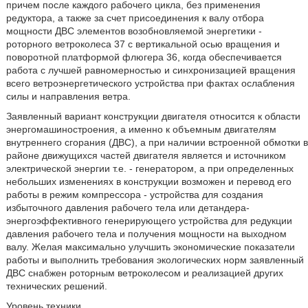
причем после каждого рабочего цикла, без применения
редуктора, а также за счет присоединения к валу отбора
мощности ДВС элементов возобновляемой энергетики -
роторного ветроколеса 37 с вертикальной осью вращения и
поворотной платформой флюгера 36, когда обеспечивается
работа с лучшей равномерностью и синхронизацией вращения
всего ветроэнергетического устройства при фактах ослабления
силы и направления ветра.
Заявленный вариант конструкции двигателя относится к области
энергомашиностроения, а именно к объемным двигателям
внутреннего сгорания (ДВС), а при наличии встроенной обмотки в
районе движущихся частей двигателя является и источником
электрической энергии т.е. - генератором, а при определенных
небольших изменениях в конструкции возможен и перевод его
работы в режим компрессора - устройства для создания
избыточного давления рабочего тела или детандера-
энергоэффективного генерирующего устройства для редукции
давления рабочего тела и получения мощности на выходном
валу. Желая максимально улучшить экономические показатели
работы и выполнить требования экологических норм заявленный
ДВС снабжен роторным ветроколесом и реализацией других
технических решений.
Уровень техники.