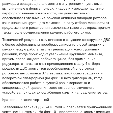
размерам вращающие элементы с внутренними пустотами,
выполненные в форме полуцилиндров и имеющие частично
перфорированные поверхности, что дополнительно
обеспечивает увеличение боковой активной площади роторов,
как и значение крутящего момента на валу отбора мощности от
продолженного расширения выхлопных газов в роторах, причем
также после осуществления каждого рабочего цикла.
Технический результат заключается в создании конструкции ДВС
с более эффективным преобразованием тепловой энергии в
механическую работу, за счет реализации конструктивных
решений, когда происходит увеличение крутящего момента,
причем после каждого рабочего цикла, без применения
редуктора, а также за счет присоединения к валу 4 отбора
мощности ДВС элементов возобновляемой энергетики -
роторного ветроколеса 37 с вертикальной осью вращения и
поворотной платформой (на фиг. 10 нет) флюгера 36, когда
обеспечивается работа с лучшей равномерностью и
синхронизацией вращения всего ветроэнергетического
устройства при фактах ослабления силы и направления ветра.
Краткое описание чертежей.
Заявленный вариант ДВС «НОРМАС» поясняется приложенными
чертежами и схемой. На фиг. 10 - представлена кинематическая