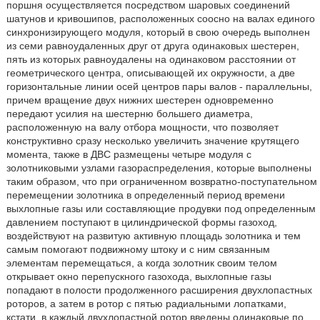
поршня осуществляется посредством шаровых соединений
шатунов и кривошипов, расположенных соосно на валах единого
синхронизирующего модуля, который в свою очередь выполнен
из семи равноудаленных друг от друга одинаковых шестерен,
пять из которых равноудалены на одинаковом расстоянии от
геометрического центра, описывающей их окружности, а две
горизонтальные линии осей центров пары валов - параллельны,
причем вращение двух нижних шестерен одновременно
передают усилия на шестерню большего диаметра,
расположенную на валу отбора мощности, что позволяет
конструктивно сразу несколько увеличить значение крутящего
момента, также в ДВС размещены четыре модуля с
золотниковыми узлами газораспределения, которые выполнены
таким образом, что при ограниченном возвратно-поступательном
перемещении золотника в определенный период времени
выхлопные газы или составляющие продувки под определенным
давлением поступают в цилиндрической формы газоход,
воздействуют на развитую активную площадь золотника и тем
самым помогают подвижному штоку и с ним связанным
элементам перемещаться, а когда золотник своим телом
открывает окно перепускного газохода, выхлопные газы
попадают в полости продолженного расширения двухлопастных
роторов, а затем в ротор с пятью радиальными лопатками,
кстати, в каждый двухлопастной ротор введены одинаковые по