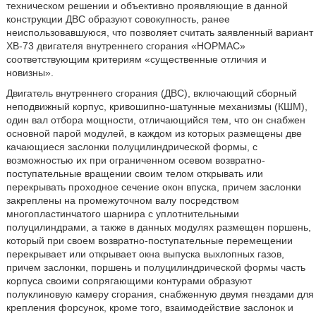
техническом решении и объективно проявляющие в данной
конструкции ДВС образуют совокупность, ранее
неиспользовавшуюся, что позволяет считать заявленный вариант
ХВ-73 двигателя внутреннего сгорания «НОРМАС»
соответствующим критериям «существенные отличия и
новизны».
Двигатель внутреннего сгорания (ДВС), включающий сборный
неподвижный корпус, кривошипно-шатунные механизмы (КШМ),
один вал отбора мощности, отличающийся тем, что он снабжен
основной парой модулей, в каждом из которых размещены две
качающиеся заслонки полуцилиндрической формы, с
возможностью их при ограниченном осевом возвратно-
поступательные вращении своим телом открывать или
перекрывать проходное сечение окон впуска, причем заслонки
закреплены на промежуточном валу посредством
многопластинчатого шарнира с уплотнительными
полуцилиндрами, а также в данных модулях размещен поршень,
который при своем возвратно-поступательные перемещении
перекрывает или открывает окна выпуска выхлопных газов,
причем заслонки, поршень и полуцилиндрической формы часть
корпуса своими сопрягающими контурами образуют
полуклиновую камеру сгорания, снабженную двумя гнездами для
крепления форсунок, кроме того, взаимодействие заслонок и