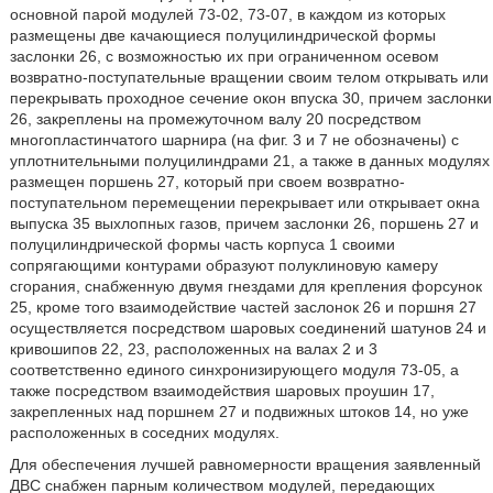
основной парой модулей 73-02, 73-07, в каждом из которых
размещены две качающиеся полуцилиндрической формы
заслонки 26, с возможностью их при ограниченном осевом
возвратно-поступательные вращении своим телом открывать или
перекрывать проходное сечение окон впуска 30, причем заслонки
26, закреплены на промежуточном валу 20 посредством
многопластинчатого шарнира (на фиг. 3 и 7 не обозначены) с
уплотнительными полуцилиндрами 21, а также в данных модулях
размещен поршень 27, который при своем возвратно-
поступательном перемещении перекрывает или открывает окна
выпуска 35 выхлопных газов, причем заслонки 26, поршень 27 и
полуцилиндрической формы часть корпуса 1 своими
сопрягающими контурами образуют полуклиновую камеру
сгорания, снабженную двумя гнездами для крепления форсунок
25, кроме того взаимодействие частей заслонок 26 и поршня 27
осуществляется посредством шаровых соединений шатунов 24 и
кривошипов 22, 23, расположенных на валах 2 и 3
соответственно единого синхронизирующего модуля 73-05, а
также посредством взаимодействия шаровых проушин 17,
закрепленных над поршнем 27 и подвижных штоков 14, но уже
расположенных в соседних модулях.
Для обеспечения лучшей равномерности вращения заявленный
ДВС снабжен парным количеством модулей, передающих