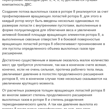
компактность ДВС.
Создание потока выхлопных газов в роторе 8 реализуется за счет
профилирования вращающих лопастей ротора 8, для этого в
каждый ротор могут быть введены несколько одинаковых по
размерам лопасти с внутренними пустотами, выполненные в
форме полуцилиндров для облегчения веса и увеличения
активной боковой площади вращающих элементов ротора 8, а
выполненные сквозные отверстия 9 в боковой поверхностью
вращающих лопастей ротора 8 обеспечивают проникновение в
эти пустоты определенного объема выхлопных газов при
расширении.
Достаточно существенным и важным оказалось малое количество
мест, где требуется уплотнение, так как в конечном счете всякая,
конечно, если не очень сильная, протечка рабочего тела лишь
увеличивает давление в полостях продолженного расширения
роторов 8, что в конечном случае тоже несколько сказывается на
увеличении крутящего момента.
От расчетных размеров толщин вращающих лопастей ротора 8
во многом зависит степень продолженного расширения
выхлопных газов в роторе 8 и степень разделения
термодинамического цикла. А так как давление выхлопа из
ротора 8 почти равно атмосферному, то есть при этом