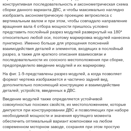
конструктивная последовательность и аксонометрическая схема
сборки данного варианта ДВС, и чтобы максимально наглядно
изобразить аксонометрическую проекцию ветроколеса с
вертикальным валом и при этом, чтобы совпадало направление
вращения вала 4 отбора мощности пришлось условно
представить послойный разрез модулей развернутый на 180*
относительно любой оси, поэтому маркировка модулей нанесена
пунктирно. Именно больше для упрощения пояснений
взаимодействия деталей и элементов, входящих в послойный
разрез, а также для краткого описания взаимосвязи и
последовательности их соосного местоположения при сборке,
предопределило введение модулей и их маркировку.
На фиг. 1-9-представлены разрез модулей, а когда позволяет
формат чертежа изображается и частично задний вид,
дополнительно поясняющий конструкцию и взаимодействие
деталей, устройств, введенных в ДВС.
Введение модулей также определяется устойчивой
совокупностью похожих свойств, их местоположением, которые
диктуются при конструировании ДВС и позволяющих при наборе
необходимой мощности и значения крутящего момента
обеспечить оптимальный вариант компоновки на любом
современном моторном заводе, сохраняя при этом простую