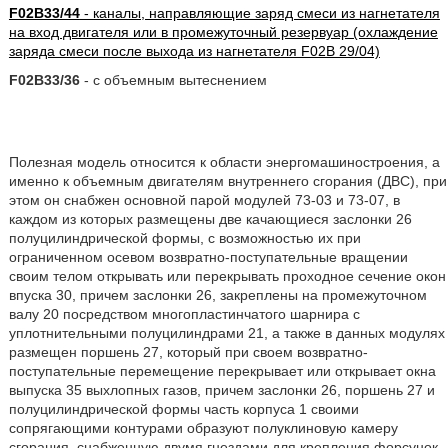
F02B33/44
- каналы, направляющие заряд смеси из нагнетателя
на вход двигателя или в промежуточный резервуар (охлаждение
заряда смеси после выхода из нагнетателя F02B 29/04)
F02B33/36
- с объемным вытеснением
Полезная модель относится к области энергомашиностроения, а
именно к объемным двигателям внутреннего сгорания (ДВС), при
этом он снабжен основной парой модулей 73-03 и 73-07, в
каждом из которых размещены две качающиеся заслонки 26
полуцилиндрической формы, с возможностью их при
ограниченном осевом возвратно-поступательные вращении
своим телом открывать или перекрывать проходное сечение окон
впуска 30, причем заслонки 26, закреплены на промежуточном
валу 20 посредством многопластинчатого шарнира с
уплотнительными полуцилиндрами 21, а также в данных модулях
размещен поршень 27, который при своем возвратно-
поступательные перемещение перекрывает или открывает окна
выпуска 35 выхлопных газов, причем заслонки 26, поршень 27 и
полуцилиндрической формы часть корпуса 1 своими
сопрягающими контурами образуют полуклиновую камеру
сгорания, снабженную двумя гнездами для крепления форсунок