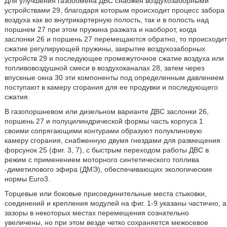
Для улучшения газообмена ДВС снабжен воздухозаборными
устройствами 29, благодаря которым происходит процесс забора
воздуха как во внутрикартерную полость, так и в полость над
поршнем 27 при этом пружина разжата и наоборот, когда
заслонки 26 и поршень 27 перемещаются обратно, то происходит
сжатие регулирующей пружины, закрытие воздухозаборных
устройств 29 и последующее промежуточное сжатие воздуха или
топливовоздушной смеси в воздухоканалах 28, затем через
впускные окна 30 эти компоненты под определенным давлением
поступают в камеру сгорания для ее продувки и последующего
сжатия.
В газопоршневом или дизельном варианте ДВС заслонки 26,
поршень 27 и полуцилиндрической формы часть корпуса 1
своими сопрягающими контурами образуют полуклиновую
камеру сгорания, снабженную двумя гнездами для размещения
форсунок 25 (фиг. 3, 7), с быстрым переходом работы ДВС в
режим с применением моторного синтетического топлива
-диметилового эфира (ДМЭ), обеспечивающих экологические
нормы Euro3.
Торцевые или боковые присоединительные места стыковки,
соединений и крепления модулей на фиг. 1-9 указаны частично, а
зазоры в некоторых местах перемещения сознательно
увеличены, но при этом везде четко сохраняется межосевое