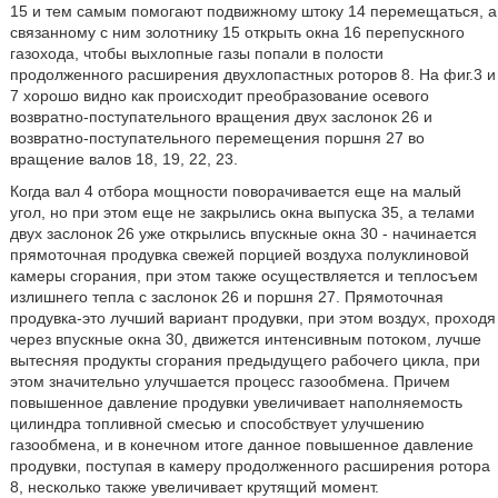
15 и тем самым помогают подвижному штоку 14 перемещаться, а
связанному с ним золотнику 15 открыть окна 16 перепускного
газохода, чтобы выхлопные газы попали в полости
продолженного расширения двухлопастных роторов 8. На фиг.3 и
7 хорошо видно как происходит преобразование осевого
возвратно-поступательного вращения двух заслонок 26 и
возвратно-поступательного перемещения поршня 27 во
вращение валов 18, 19, 22, 23.
Когда вал 4 отбора мощности поворачивается еще на малый
угол, но при этом еще не закрылись окна выпуска 35, а телами
двух заслонок 26 уже открылись впускные окна 30 - начинается
прямоточная продувка свежей порцией воздуха полуклиновой
камеры сгорания, при этом также осуществляется и теплосъем
излишнего тепла с заслонок 26 и поршня 27. Прямоточная
продувка-это лучший вариант продувки, при этом воздух, проходя
через впускные окна 30, движется интенсивным потоком, лучше
вытесняя продукты сгорания предыдущего рабочего цикла, при
этом значительно улучшается процесс газообмена. Причем
повышенное давление продувки увеличивает наполняемость
цилиндра топливной смесью и способствует улучшению
газообмена, и в конечном итоге данное повышенное давление
продувки, поступая в камеру продолженного расширения ротора
8, несколько также увеличивает крутящий момент.