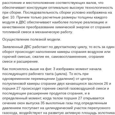
расстояние и местоположение соответствующих валов, что
обеспечивает конструкции оптимально высокую технологичность
при сборке. Последовательность сборки условно изображена на
фиг. 10. Причем только расчетные размеры толщины каждого
модуля в ДВС обеспечивают наиболее полную реализацию и
качественное преобразование химической энергии от сгорания
топливной смеси в механическую работу.
Осуществление полезной модели.
Заявленный ДВС работает по двухтактному циклу, то есть за один
оборот происходит наполнение камеры сгорания воздухом или
горючей смесью, сжатие ее, самовоспламенение, сгорание
смеси и расширение.
Как пояснялось выше на фиг. 3 изображен момент начала
последующего рабочего такта (цикла). То есть при
одновременном перемещении (удалении) от центра
полуклиновой камеры сгорании двух качающихся заслонок 26 и
поршня 27 происходит горение сжатой газовоздушной смеси и
последующее расширение продуктов сгорания, и в
определенный момент, когда телом поршня 27 открывается
сечение окон выпуска 35 выхлопные газы под определенным
давлением поступает на цилиндрический участок перепускного
газохода, воздействуют на развитую активную площадь золотника