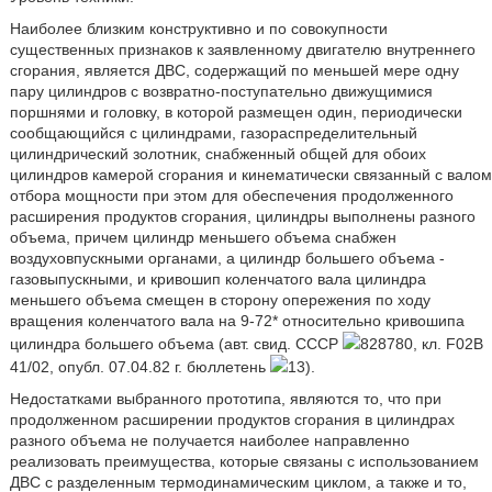
Наиболее близким конструктивно и по совокупности
существенных признаков к заявленному двигателю внутреннего
сгорания, является ДВС, содержащий по меньшей мере одну
пару цилиндров с возвратно-поступательно движущимися
поршнями и головку, в которой размещен один, периодически
сообщающийся с цилиндрами, газораспределительный
цилиндрический золотник, снабженный общей для обоих
цилиндров камерой сгорания и кинематически связанный с валом
отбора мощности при этом для обеспечения продолженного
расширения продуктов сгорания, цилиндры выполнены разного
объема, причем цилиндр меньшего объема снабжен
воздуховпускными органами, а цилиндр большего объема -
газовыпускными, и кривошип коленчатого вала цилиндра
меньшего объема смещен в сторону опережения по ходу
вращения коленчатого вала на 9-72* относительно кривошипа
цилиндра большего объема (авт. свид. СССР
828780, кл. F02B
41/02, опубл. 07.04.82 г. бюллетень
13).
Недостатками выбранного прототипа, являются то, что при
продолженном расширении продуктов сгорания в цилиндрах
разного объема не получается наиболее направленно
реализовать преимущества, которые связаны с использованием
ДВС с разделенным термодинамическим циклом, а также и то,