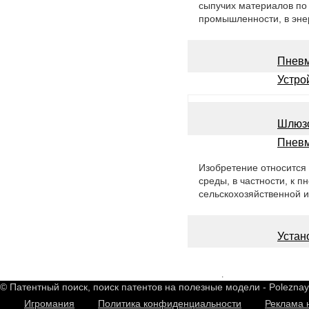
сыпучих материалов по 
промышленности, в энер
Пневм
Устро
Шлюз
Пневм
Изобретение относится
среды, в частности, к
сельскохозяйственной и
Устан
2548885
.
© Патентный поиск, поиск патентов на полезные модели - Polezna
Игромания
Политика конфиденциальности
Реклама 