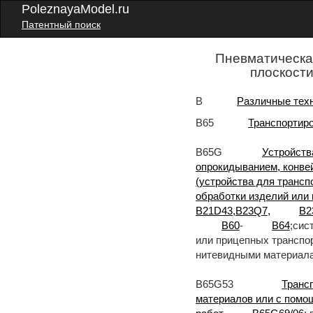
PoleznayaModel.ru
Патентный поиск
Пневматическа
плоскости
B
Различные тех
B65
Транспортиро
B65G
Устройств
опрокидыванием, конвей
(устройства для трансп
обработки изделий или
B21D43,B23Q7,
B2
B60
-
B64
;сис
или прицепных транспо
нитевидными материал
B65G53
Транс
материалов или с помощ