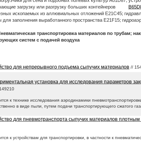
 погрузчики для сена и подобных полевых культур A01D87; устр
чающие загрузку или разгрузку больших контейнеров
B65D
езных ископаемых из аллювиальных отложений E21C45; гидрав
 для заполнения выработанного пространства E21F15; гидроа
ческая транспортировка материалов по трубам; нак
рующих систем с подачей воздуха
йство для непрерывного подъема сыпучих материалов
// 15
риментальная установка для исследования параметров зак
 149210
ится к технике исследования аэродинамики пневмотранспортировк
венно в виде пыли, путем подачи транспортирующего сжатого газ
йство для пневмотранспорта сыпучих материалов плотным
тся к устройствам для транспортировки, в частности к пневматиче