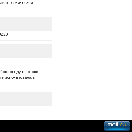
ьной, химической
8223
бопроводу в потоке
ть использована в