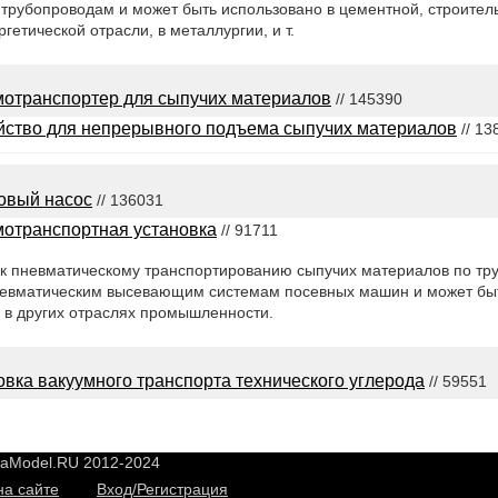
трубопроводам и может быть использовано в цементной, строител
гетической отрасли, в металлургии, и т.
отранспортер для сыпучих материалов
// 145390
йство для непрерывного подъема сыпучих материалов
// 13
овый насос
// 136031
отранспортная установка
// 91711
 к пневматическому транспортированию сыпучих материалов по тру
 пневматическим высевающим системам посевных машин и может бы
 в других отраслях промышленности.
овка вакуумного транспорта технического углерода
// 59551
yaModel.RU 2012-2024
на сайте
Вход/Регистрация