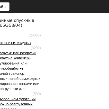
айти
онные спускные
B65G53/04)
(24967)
онких и нитевидных
(3292)
агрузки или разгрузки
рубчатые конвейеры
пулирования или
аллообработке
шный транспорт
очных линий самоходных
улирование тонкими или
погрузчики для
(590)
льзованием флотации
зочно-разгрузочных