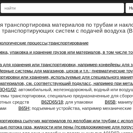
Н
я транспортировка материалов по трубам и накл
 транспортирующих систем с подачей воздуха (
нологические процессы;транспортирование
вка, упаковка и хранение грузов или материалов, в том числе т
а для хранения или транспортировки, например конвейеры для з
ерные системы для магазинов, цехов и т.п.; пневматические т
ортировки или хранения, используемые для специального мани
 материалов, см. соответствующий подкласс, например при мет
3Q41/02
; автомобильный, железнодорожный, водный или возду
темы транспортировки, специально предназначенные для сбор
ртных средств
B62D65/18
; для упаковки
B65B
; манип
ами
B65H
; подъемные устройства, например механические 
портировка сыпучих материалов по желобам или трубам с испо
ью потока газа, жидкости или пены (псевдоожижение для погру