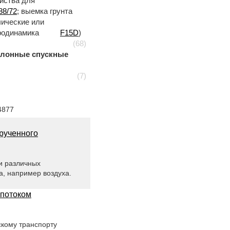
ойства для
88/72
; выемка грунта
лические или
эродинамика
F15D
)
(68)
лонные спускные
(7)
4877
рученного
и различных
а, например воздуха.
 потоком
скому транспорту