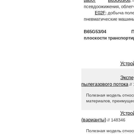
работ
B65G69/06
;
псевдоожижения, облег
E02F
; добыча пол
пневматические машины
B65G53/04 Пневмати
плоскости транспорти
Устро
Экспе
пылегазового потока
//
Полезная модель относ
материалов, преимущест
Устро
(варианты)
// 148346
Полезная модель относи