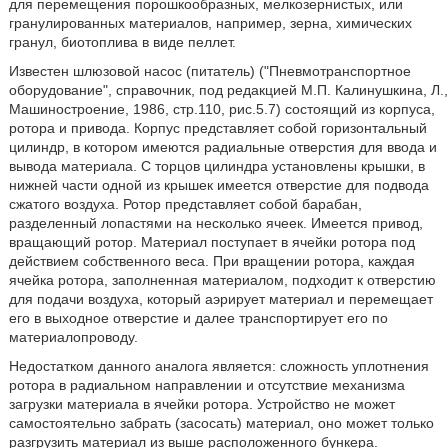
для перемещения порошкообразных, мелкозернистых, или
гранулированных материалов, например, зерна, химических
гранул, биотоплива в виде пеллет.
Известен шлюзовой насос (питатель) ("Пневмотранспортное
оборудование", справочник, под редакцией М.П. Калинушкина, Л.,
Машиностроение, 1986, стр.110, рис.5.7) состоящий из корпуса,
ротора и привода. Корпус представляет собой горизонтальный
цилиндр, в котором имеются радиальные отверстия для ввода и
вывода материала. С торцов цилиндра установлены крышки, в
нижней части одной из крышек имеется отверстие для подвода
сжатого воздуха. Ротор представляет собой барабан,
разделенный лопастями на несколько ячеек. Имеется привод,
вращающий ротор. Материал поступает в ячейки ротора под
действием собственного веса. При вращении ротора, каждая
ячейка ротора, заполненная материалом, подходит к отверстию
для подачи воздуха, который аэрирует материал и перемещает
его в выходное отверстие и далее транспортирует его по
материалопроводу.
Недостатком данного аналога является: сложность уплотнения
ротора в радиальном направлении и отсутствие механизма
загрузки материала в ячейки ротора. Устройство не может
самостоятельно забрать (засосать) материал, оно может только
разгрузить материал из выше расположенного бункера.