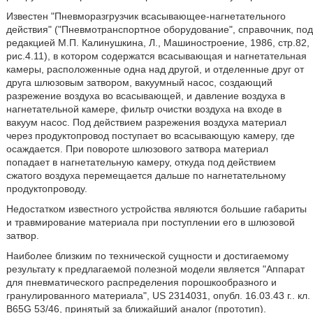
Известен "Пневморазгрузчик всасывающее-нагнетательного
действия" ("Пневмотранспортное оборудование", справочник, под
редакцией М.П. Калинушкина, Л., Машиностроение, 1986, стр.82,
рис.4.11), в котором содержатся всасывающая и нагнетательная
камеры, расположенные одна над другой, и отделенные друг от
друга шлюзовым затвором, вакуумный насос, создающий
разрежение воздуха во всасывающей, и давление воздуха в
нагнетательной камере, фильтр очистки воздуха на входе в
вакуум насос. Под действием разрежения воздуха материал
через продуктопровод поступает во всасывающую камеру, где
осаждается. При повороте шлюзового затвора материал
попадает в нагнетательную камеру, откуда под действием
сжатого воздуха перемещается дальше по нагнетательному
продуктопроводу.
Недостатком известного устройства являются большие габариты
и травмирование материала при поступлении его в шлюзовой
затвор.
Наиболее близким по технической сущности и достигаемому
результату к предлагаемой полезной модели является "Аппарат
для пневматического распределения порошкообразного и
гранулированного материала", US 2314031, опубл. 16.03.43 г.. кл.
B65G 53/46, принятый за ближайший аналог (прототип).