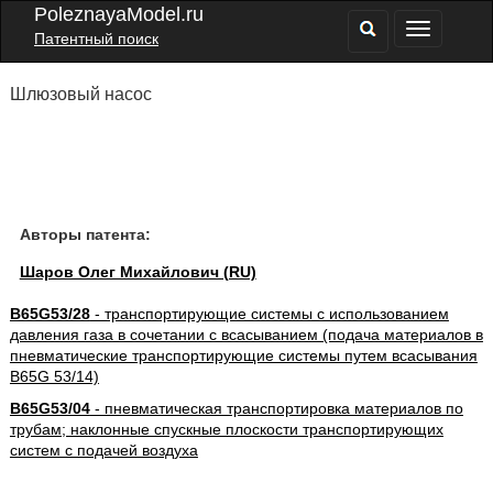
PoleznayaModel.ru
Патентный поиск
Шлюзовый насос
Авторы патента:
Шаров Олег Михайлович (RU)
B65G53/28
- транспортирующие системы с использованием
давления газа в сочетании с всасыванием (подача материалов в
пневматические транспортирующие системы путем всасывания
B65G 53/14)
B65G53/04
- пневматическая транспортировка материалов по
трубам; наклонные спускные плоскости транспортирующих
систем с подачей воздуха