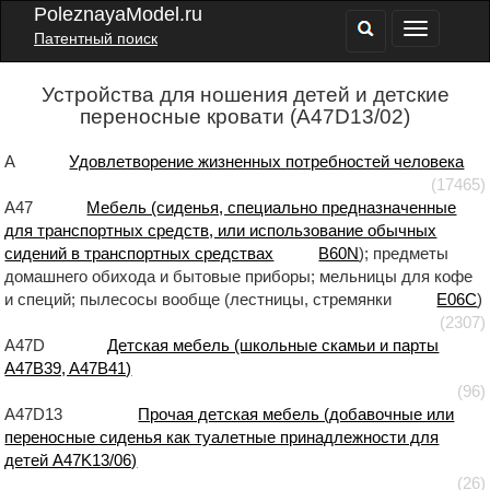
PoleznayaModel.ru
Патентный поиск
Устройства для ношения детей и детские
переносные кровати (A47D13/02)
A
Удовлетворение жизненных потребностей человека
(17465)
A47
Мебель (сиденья, специально предназначенные
для транспортных средств, или использование обычных
сидений в транспортных средствах
B60N
); предметы
домашнего обихода и бытовые приборы; мельницы для кофе
и специй; пылесосы вообще (лестницы, стремянки
E06C
)
(2307)
A47D
Детская мебель (школьные скамьи и парты
A47B39, A47B41)
(96)
A47D13
Прочая детская мебель (добавочные или
переносные сиденья как туалетные принадлежности для
детей A47K13/06)
(26)