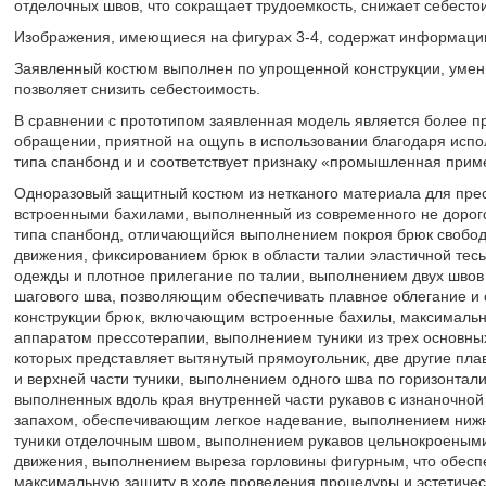
отделочных швов, что сокращает трудоемкость, снижает себесто
Изображения, имеющиеся на фигурах 3-4, содержат информацию 
Заявленный костюм выполнен по упрощенной конструкции, умен
позволяет снизить себестоимость.
В сравнении с прототипом заявленная модель является более про
обращении, приятной на ощупь в использовании благодаря исп
типа спанбонд и и соответствует признаку «промышленная прим
Одноразовый защитный костюм из нетканого материала для прес
встроенными бахилами, выполненный из современного не дорог
типа спанбонд, отличающийся выполнением покроя брюк свобо
движения, фиксированием брюк в области талии эластичной те
одежды и плотное прилегание по талии, выполнением двух швов
шагового шва, позволяющим обеспечивать плавное облегание и 
конструкции брюк, включающим встроенные бахилы, максималь
аппаратом прессотерапии, выполнением туники из трех основны
которых представляет вытянутый прямоугольник, две другие пла
и верхней части туники, выполнением одного шва по горизонтали 
выполненных вдоль края внутренней части рукавов с изнаночной
запахом, обеспечивающим легкое надевание, выполнением нижне
туники отделочным швом, выполнением рукавов цельнокроеным
движения, выполнением выреза горловины фигурным, что обеспе
максимальную защиту в ходе проведения процедуры и эстетиче