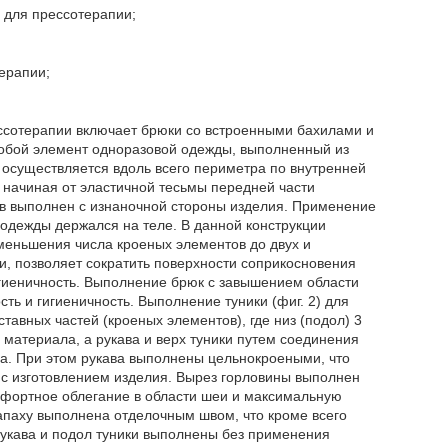
 для прессотерапии;
ерапии;
ссотерапии включает брюки со встроенными бахилами и
 собой элемент одноразовой одежды, выполненный из
а осуществляется вдоль всего периметра по внутренней
, начиная от эластичной тесьмы передней части
ов выполнен с изнаночной стороны изделия. Применение
одежды держался на теле. В данной конструкции
меньшения числа кроеных элементов до двух и
, позволяет сократить поверхности соприкосновения
игиеничность. Выполнение брюк с завышением области
сть и гигиеничность. Выполнение туники (фиг. 2) для
авных частей (кроеных элементов), где низ (подол) 3
 материала, а рукава и верх туники путем соединения
ла. При этом рукава выполнены цельнокроеными, что
 с изготовлением изделия. Вырез горловины выполнен
мфортное облегание в области шеи и максимальную
апаху выполнена отделочным швом, что кроме всего
Рукава и подол туники выполнены без применения