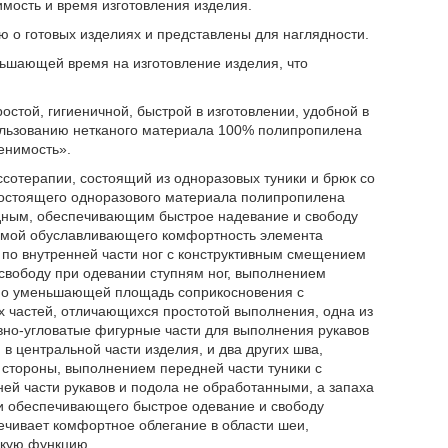
имость и время изготовления изделия.
о готовых изделиях и представлены для наглядности.
ьшающей время на изготовление изделия, что
стой, гигиеничной, быстрой в изготовлении, удобной в
ользованию нетканого материала 100% полипропилена
енимость».
сотерапии, состоящий из одноразовых туники и брюк со
остоящего одноразового материала полипропилена
дным, обеспечивающим быстрое надевание и свободу
сьмой обуславливающего комфортность элемента
 по внутренней части ног с конструктивным смещением
свободу при одевании ступням ног, выполнением
но уменьшающей площадь соприкосновения с
х частей, отличающихся простотой выполнения, одна из
вно-угловатые фигурные части для выполнения рукавов
в центральной части изделия, и два других шва,
 стороны, выполнением передней части туники с
й части рукавов и подола не обработанными, а запаха
и обеспечивающего быстрое одевание и свободу
чивает комфортное облегание в области шеи,
скую функцию.