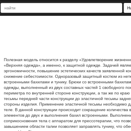
Н
Полезная модель относится к разделу «Удовлетворение жизненн
«Верхняя одежда», а именно, к защитной одежде. Задачей явля
эргономичности, повышение эстетических качеств заявленной ко
снижение себестоимости. Одноразовый защитный костюм из нетк
встроенными бахилами и тунику. Брюки со встроенными бахилам
одежды, выполненный из двух составных частей 1 свободного по
периметра по внутренней стороне конструкции, а так же по краю
тесьмы передней части конструкции до эластичной тесьмы задне
стороны изделия. Применение эластичной тесьмы необходимо д
теле. В данной конструкции происходит сокращение количества
элементов до двух и выполнения бахил встроенными. Выполнени
соприкосновения тела с аппаратом для прессотерапии, что позв
завышением области талии позволяет заправлять тунику, что об