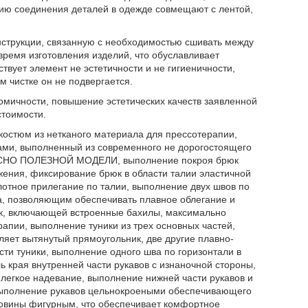
ию соединения деталей в одежде совмещают с лентой,
струкции, связанную с необходимостью сшивать между
 время изготовления изделий, что обуславливает
ствует элемент не эстетичности и не гигиеничности,
м чистке он не подвергается.
омичности, повышение эстетических качеств заявленной
стоимости.
костюм из нетканого материала для прессотерапии,
ами, выполненный из современного не дорогостоящего
ЛАСНО ПОЛЕЗНОЙ МОДЕЛИ, выполнение покроя брюк
ения, фиксирование брюк в области талии эластичной
отное прилегание по талии, выполнение двух швов по
а, позволяющим обеспечивать плавное облегание и
юк, включающей встроенные бахилы, максимально
пии, выполнение туники из трех основных частей,
яет вытянутый прямоугольник, две другие плавно-
сти туники, выполнение одного шва по горизонтали в
ь края внутренней части рукавов с изнаночной стороны,
легкое надевание, выполнение нижней части рукавов и
выполнение рукавов цельнокроеными обеспечивающего
ловины фигурным, что обеспечивает комфортное