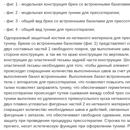
- фиг. 1 - модельная конструкция брюк со встроенными бахилами
- фиг. 2 - модельная конструкция туники для прессотерапии;
- фиг. 3 - общий вид брюк со встроенными бахилами для прессот
- фиг. 4 - общий вид туники для прессотерапии;
Одноразовый защитный костюм из нетканого материала для пре
тунику. Брюки со встроенными бахилами (фиг. 1) представляют
двух составных частей 1 свободного покроя, где выполнение шв
стороне конструкции, а так же по краю конструкции по вертикали
конструкции до эластичной тесьмы задней части конструкции. Ш
эластичной тесьмы необходимо для того, чтобы данный элемент 
происходит сокращение количества выполненных швов за счет у
выполнения бахил встроенными. Выполнение бахил встроенными
тела с аппаратом для прессотерапии, что позволяет повысить г
талии позволяет заправлять тунику, что обеспечивает герметично
прессотерапии происходит путем сшивания между собой трех сост
туники выполнен из удлиненного прямоугольного куска нетканого
двух плавно-угловатых фигурных частей 2 из нетканого материа
сокращает количество необходимых швов и действий, связанных
фигурным с запахом, что обеспечивает свободное одевание, ко
защиту при проведении процедуры прессотерапии. Строчка по з
прочего, несет эстетическую функцию при оформлении туники. 