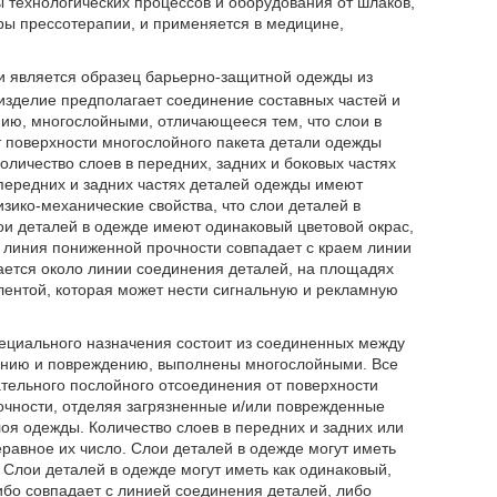
ы технологических процессов и оборудования от шлаков,
ры прессотерапии, и применяется в медицине,
и является образец барьерно-защитной одежды из
 изделие предполагает соединение составных частей и
ию, многослойными, отличающееся тем, что слои в
т поверхности многослойного пакета детали одежды
личество слоев в передних, задних и боковых частях
 передних и задних частях деталей одежды имеют
зико-механические свойства, что слои деталей в
ои деталей в одежде имеют одинаковый цветовой окрас,
о линия пониженной прочности совпадает с краем линии
ается около линии соединения деталей, на площадях
лентой, которая может нести сигнальную и рекламную
ециального назначения состоит из соединенных между
нению и повреждению, выполнены многослойными. Все
тельного послойного отсоединения от поверхности
чности, отделяя загрязненные и/или поврежденные
лоя одежды. Количество слоев в передних и задних или
еравное их число. Слои деталей в одежде могут иметь
 Слои деталей в одежде могут иметь как одинаковый,
ибо совпадает с линией соединения деталей, либо