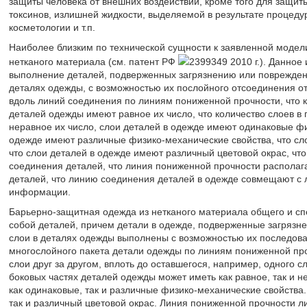
защиты человека от внешних воздействий, кроме того для защит
токсинов, излишней жидкости, выделяемой в результате процеду
косметологии и т.п.
Наиболее близким по технической сущности к заявленной модел
нетканого материала (см. патент РФ
2399349 2010 г.). Данное
выполнение деталей, подверженных загрязнению или поврежден
деталях одежды, с возможностью их послойного отсоединения о
вдоль линий соединения по линиям пониженной прочности, что ко
деталей одежды имеют равное их число, что количество слоев в
неравное их число, слои деталей в одежде имеют одинаковые фи
одежде имеют различные физико-механические свойства, что сл
что слои деталей в одежде имеют различный цветовой окрас, чт
соединения деталей, что линия пониженной прочности располаг
деталей, что линию соединения деталей в одежде совмещают с 
информации.
Барьерно-защитная одежда из нетканого материала общего и сп
собой деталей, причем детали в одежде, подверженные загряз
слои в деталях одежды выполнены с возможностью их последова
многослойного пакета детали одежды по линиям пониженной про
слои друг за другом, вплоть до оставшегося, например, одного с
боковых частях деталей одежды может иметь как равное, так и н
как одинаковые, так и различные физико-механические свойства.
так и различный цветовой окрас. Линия пониженной прочности л