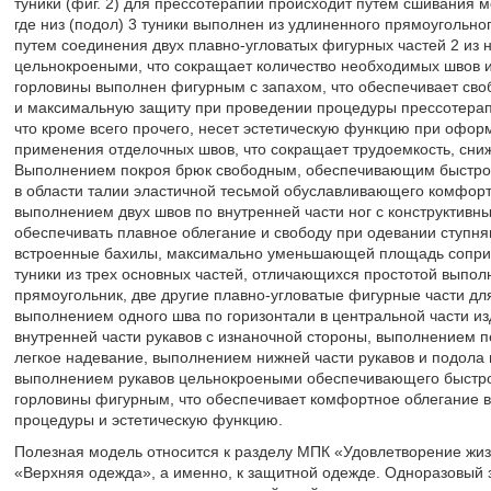
туники (фиг. 2) для прессотерапии происходит путем сшивания м
где низ (подол) 3 туники выполнен из удлиненного прямоугольног
путем соединения двух плавно-угловатых фигурных частей 2 из 
цельнокроеными, что сокращает количество необходимых швов и 
горловины выполнен фигурным с запахом, что обеспечивает сво
и максимальную защиту при проведении процедуры прессотерап
что кроме всего прочего, несет эстетическую функцию при офор
применения отделочных швов, что сокращает трудоемкость, сниж
Выполнением покроя брюк свободным, обеспечивающим быстрое
в области талии эластичной тесьмой обуславливающего комфорт
выполнением двух швов по внутренней части ног с конструкти
обеспечивать плавное облегание и свободу при одевании ступн
встроенные бахилы, максимально уменьшающей площадь соприк
туники из трех основных частей, отличающихся простотой выпол
прямоугольник, две другие плавно-угловатые фигурные части для
выполнением одного шва по горизонтали в центральной части из
внутренней части рукавов с изнаночной стороны, выполнением 
легкое надевание, выполнением нижней части рукавов и подола
выполнением рукавов цельнокроеными обеспечивающего быстро
горловины фигурным, что обеспечивает комфортное облегание в
процедуры и эстетическую функцию.
Полезная модель относится к разделу МПК «Удовлетворение жиз
«Верхняя одежда», а именно, к защитной одежде. Одноразовый 