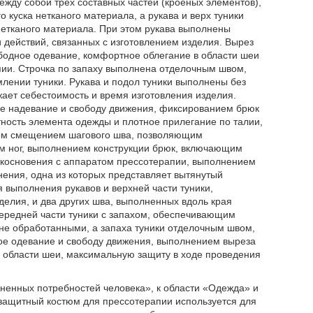
ежду собой трех составных частей (кроеных элементов),
о куска нетканого материала, а рукава и верх туники
нетканого материала. При этом рукава выполнены
действий, связанных с изготовлением изделия. Вырез
бодное одевание, комфортное облегание в области шеи
ии. Строчка по запаху выполнена отделочным швом,
млении туники. Рукава и подол туники выполнены без
ает себестоимость и время изготовления изделия.
 надевание и свободу движения, фиксированием брюк
ность элемента одежды и плотное прилегание по талии,
вным смещением шагового шва, позволяющим
ям ног, выполнением конструкции брюк, включающим
основения с аппаратом прессотерапии, выполнением
нения, одна из которых представляет вытянутый
 выполнения рукавов и верхней части туники,
делия, и два других шва, выполненных вдоль края
передней части туники с запахом, обеспечивающим
 не обработанными, а запаха туники отделочным швом,
е одевание и свободу движения, выполнением выреза
 области шеи, максимальную защиту в ходе проведения
ненных потребностей человека», к области «Одежда» и
защитный костюм для прессотерапии используется для