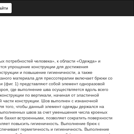
айти
ых потребностей человека», к области «Одежда» и
ется упрощение конструкции для достижения
нструкции и повышение гигиеничности, а также
аного материала для прессотерапии включает брюки со
и (фиг. 1) представляют собой элемент одноразовой
кроя, где выполнение шва осуществляется вдоль всего
 конструкции по вертикали, начиная от эластичной
й части конструкции. Шов выполнен с изнаночной
ля того, чтобы данный элемент одежды держался на
 выполненных швов за счет уменьшения числа кроеных
е бахил встроенными, позволяет сократить поверхности
оляет повысить гигиеничность. Выполнение брюк с
еспечивает герметичность и гигиеничность. Выполнение