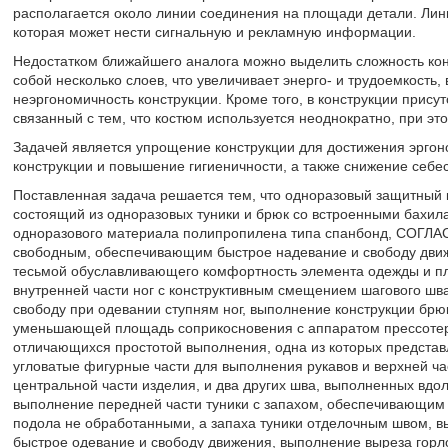
располагается около линии соединения на площади детали. Лин
которая может нести сигнальную и рекламную информации.
Недостатком ближайшего аналога можно выделить сложность кон
собой несколько слоев, что увеличивает энерго- и трудоемкость,
неэргономичность конструкции. Кроме того, в конструкции присут
связанный с тем, что костюм используется неоднократно, при это
Задачей является упрощение конструкции для достижения эргон
конструкции и повышение гигиеничности, а также снижение себе
Поставленная задача решается тем, что одноразовый защитный 
состоящий из одноразовых туники и брюк со встроенными бахил
одноразового материала полипропилена типа спанбонд, СОГ
свободным, обеспечивающим быстрое надевание и свободу движ
тесьмой обуславливающего комфортность элемента одежды и пл
внутренней части ног с конструктивным смещением шагового шв
свободу при одевании ступням ног, выполнение конструкции бр
уменьшающей площадь соприкосновения с аппаратом прессотера
отличающихся простотой выполнения, одна из которых представл
угловатые фигурные части для выполнения рукавов и верхней ча
центральной части изделия, и два других шва, выполненных вдол
выполнение передней части туники с запахом, обеспечивающим 
подола не обработанными, а запаха туники отделочным швом, 
быстрое одевание и свободу движения, выполнение выреза гор