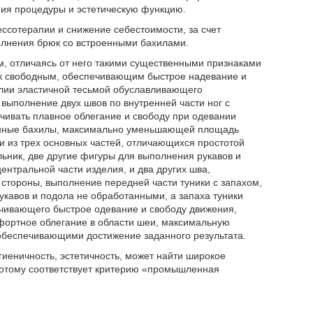
ния процедуры и эстетическую функцию.
ессотерапии и снижение себестоимости, за счет
олнения брюк со встроенными бахилами.
м, отличаясь от него такими существенными признаками
к свободным, обеспечивающим быстрое надевание и
алии эластичной тесьмой обуславливающего
выполнение двух швов по внутренней части ног с
ивать плавное облегание и свободу при одевании
оенные бахилы, максимально уменьшающей площадь
и из трех основных частей, отличающихся простотой
ьник, две другие фигуры для выполнения рукавов и
ентральной части изделия, и два других шва,
 стороны, выполнение передней части туники с запахом,
кавов и подола не обработанными, а запаха туники
чивающего быстрое одевание и свободу движения,
фортное облегание в области шеи, максимальную
обеспечивающими достижение заданного результата.
иеничность, эстетичность, может найти широкое
потому соответствует критерию «промышленная