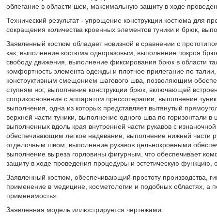
облегание в области шеи, максимальную защиту в ходе проведе
Технический результат - упрощение конструкции костюма для пр
сокращения количества кроенных элементов туники и брюк, вып
Заявленный костюм обладает новизной в сравнении с прототипо
как, выполнение костюма одноразовым, выполнение покроя брю
свободу движения, выполнение фиксирования брюк в области т
комфортность элемента одежды и плотное прилегание по талии, 
конструктивным смещением шагового шва, позволяющим обеспеч
ступням ног, выполнение конструкции брюк, включающей встр
соприкосновения с аппаратом прессотерапии, выполнение туник
выполнения, одна из которых представляет вытянутый прямоугол
верхней части туники, выполнение одного шва по горизонтали в ц
выполненных вдоль края внутренней части рукавов с изнаночной
обеспечивающим легкое надевание, выполнение нижней части ру
отделочным швом, выполнение рукавов цельнокроеными обеспе
выполнение выреза горловины фигурным, что обеспечивает ком
защиту в ходе проведения процедуры и эстетическую функцию, 
Заявленный костюм, обеспечивающий простоту производства, гиг
применение в медицине, косметологии и подобных областях, а 
применимость».
Заявленная модель иллюстрируется чертежами: