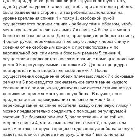
Далее, придерживая ребенка лицом к груди вплотную к телу,
одной рукой на уровне талии так, чтобы при этом ножки ребенка
были разведены в стороны, а таз ребенка располагался на
уровне крепления спинки 4 к поясу 1, свободной рукой
осуществляется подъем спинки к ребенку таким образом, чтобы
места крепления плечевых лямок 7 к спинке 4 были как можно
ближе к плечам носителя. Далее, придерживая ребенка и спинку
4 одной рукой, перекидывают плечевую лямку 7 через спину и
соединяют ее свободным концом с противоположным по
вертикальной оси симметрии боковым ремнем 5 спинки 4,
осуществляя предварительное затягивание с помощью поясных
ремней 5 с регулируемыми застежками 3. Данная процедура
повторяется и для второй плечевой лямки 7. После
осуществления соединения обеих плечевых лямок 7 с боковыми
ремнями 5 производится окончательное затягивание каждого
соединения с помощью индивидуальных систем стягивания до
достижения приемлемого уровня удобства. В случае, если
предполагается перекидывание плечевых лямок 7 без
перекрещивания на спине носителя, каждую плечевую лямку 7
можно предварительно соединить с помощью регулируемой
застежки 3 с боковым ремнем 5, расположенным на той же
стороне спинки 4, что и сама плечевая лямка 7, получив тем
самым петлю, которую в процессе одевания устройства следует
надеть на плечо, продев в нее руку. Спинка 4 выполнена из