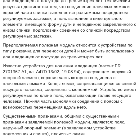
для младенцев от полугода до трех-четырех лет. Технический
результат достигается тем, что соединение плечевых лямок и
верхней части спинки выполняется разъемным посредством
регулируемых застежек, а пояс выполнен в виде цельного
элемента, имеющего форму дуги и неподвижно закрепленного с
низом спинки; подголовник соединен со спинкой посредством
регулируемых застежек.
Предполагаемая полезная модель относится к устройствам по
типу рюкзачка для переноски детей и может быть использовано
для младенцев от полугода до трех-четырех лет.
Известно устройство для ношения младенцев (патент FR
2701367 А1, кл. А47D 13/02, 19.08.94), содержащее наружный
опорный элемент, верхняя часть которого соединена с
плечевыми лямками. Концы лямок, соприкасающиеся со спиной
несущего человека, соединены с монолямкой. Устройство имеет
регулируемый по длине пояс, охватывающий талию несущего
человека. Нижняя часть монолямки соединена с поясом с
возможностью перемещения вдоль него.
Существенными признаками, общими с существенными
признаками заявляемой полезной модели, являются: пояс,
наружный опорный элемент (в заявляемом устройстве
подголовник и спинка), плечевые лямки.