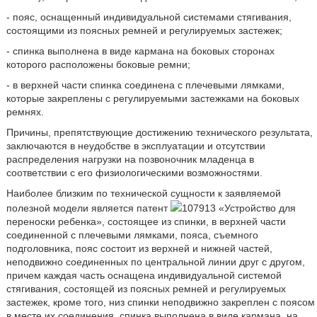
- пояс, оснащенный индивидуальной системами стягивания,
состоящими из поясных ремней и регулируемых застежек;
- спинка выполнена в виде кармана на боковых сторонах
которого расположены боковые ремни;
- в верхней части спинка соединена с плечевыми лямками,
которые закреплены с регулируемыми застежками на боковых
ремнях.
Причины, препятствующие достижению технического результата,
заключаются в неудобстве в эксплуатации и отсутствии
распределения нагрузки на позвоночник младенца в
соответствии с его физиологическими возможностями.
Наиболее близким по технической сущности к заявляемой
полезной модели является патент
107913 «Устройство для
переноски ребенка», состоящее из спинки, в верхней части
соединенной с плечевыми лямками, пояса, съемного
подголовника, пояс состоит из верхней и нижней частей,
неподвижно соединенных по центральной линии друг с другом,
причем каждая часть оснащена индивидуальной системой
стягивания, состоящей из поясных ремней и регулируемых
застежек, кроме того, низ спинки неподвижно закреплен с поясом
в месте их соединения, спинка выполнена в виде кармана, на