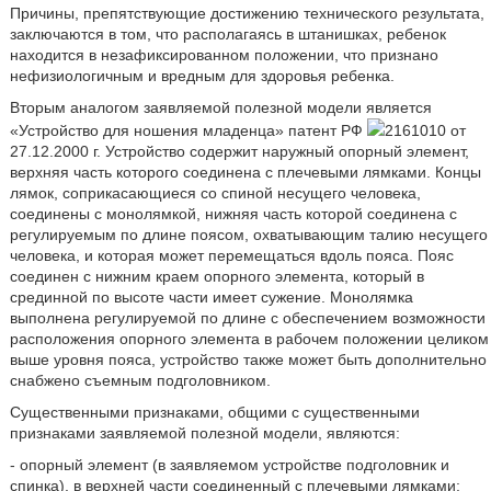
Причины, препятствующие достижению технического результата,
заключаются в том, что располагаясь в штанишках, ребенок
находится в незафиксированном положении, что признано
нефизиологичным и вредным для здоровья ребенка.
Вторым аналогом заявляемой полезной модели является
«Устройство для ношения младенца» патент РФ
2161010 от
27.12.2000 г. Устройство содержит наружный опорный элемент,
верхняя часть которого соединена с плечевыми лямками. Концы
лямок, соприкасающиеся со спиной несущего человека,
соединены с монолямкой, нижняя часть которой соединена с
регулируемым по длине поясом, охватывающим талию несущего
человека, и которая может перемещаться вдоль пояса. Пояс
соединен с нижним краем опорного элемента, который в
срединной по высоте части имеет сужение. Монолямка
выполнена регулируемой по длине с обеспечением возможности
расположения опорного элемента в рабочем положении целиком
выше уровня пояса, устройство также может быть дополнительно
снабжено съемным подголовником.
Существенными признаками, общими с существенными
признаками заявляемой полезной модели, являются:
- опорный элемент (в заявляемом устройстве подголовник и
спинка), в верхней части соединенный с плечевыми лямками;