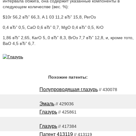
интервала обжига, она содержит указанные компоненты в
следующем количеспве (вес. %):
$10г 56,2 вЂ” 66,3, A 1 03 11,2 вЂ” 15,8, РегОз
0,4 вЂ” 0,5, СаО 0,6 вЂ” 0,7, MgO 0,4 вЂ” 0,5, КгО
1,86 вЂ” 2,65, КагО 5,.0 вЂ” 8,3, ВгОз 7,7 вЂ” 12,8, и, кроме тото,
ВаО 4,5 вЂ” 6,7.
Похожие патенты:
Полупроводящая глазурь
// 430078
Эмаль
// 429036
Глазурь
// 425861
Глазурь
// 417384
Патент 413119
// 413119