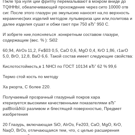
Пжле тра нуля ции фритпу перемалывают в мокром вниде до
TQIHHbI, обеапечивающей прохождение через сито 10000 отв
сиг. После этого глазурн ую эмулысию наносят на,по верхность
керамнчес|ких изделий методом лулывериза ции или,политова и
далее изделия сушат и обжи гают при 750 вЂ” 950 С.
И зобрете ние,поясняеъся .конкретным составом глазури,
содержащим (вес. % ): Si02
60,94, АIгОз 11,2, Fe$03 0,5, СаО 0,6, MgO 0,4, КгО 1,86, г1агО
5,0, ВгО, 12,8, ВаО 6,6. Такой состав имеет следующие свойства:
Кислотостойкесть,в 1 NHCI по ГОСТ 10134 вЂ” 62 % 99,6
Термо стой кость по методу
Ха ркорта, С более 220.
Получаемый прозрачный глазурный покров хара
ктеризуется:высокими качественными показателями вЂ”
palBíoìåðíûì разливом и блестящей поверхностью, Предмет
изобретения
20 Глазурь, включающая SiO, АIгОз, Fe203, СаО, MgO, КгО,
NaqO, ВгОз, отличающаяся тем, что, с целью расширения