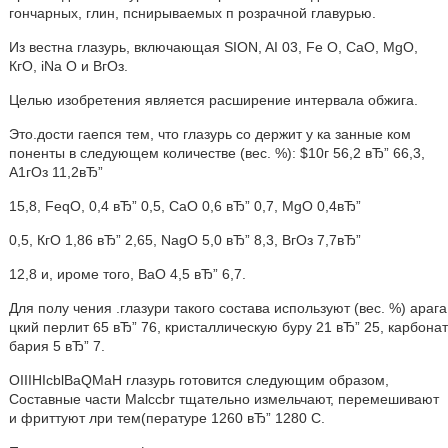
гончарных, глин, пснирываемых п розрачной главурью.
Из вестна глазурь, включающая SION, AI 03, Fe O, СаО, MgO,
КгО, iNa O и ВгОз.
Целью изобретения является расширение интервала обжига.
Это.дости гаепся тем, что глазурь со держит у ка занные ком
поненты в следующем количестве (вес. %): $10г 56,2 вЂ” 66,3,
А1гОз 11,2вЂ”
15,8, FeqO, 0,4 вЂ” 0,5, СаО 0,6 вЂ” 0,7, MgO 0,4вЂ”
0,5, КгО 1,86 вЂ” 2,65, NagO 5,0 вЂ” 8,3, ВгОз 7,7вЂ”
12,8 и, ироме того, ВаО 4,5 вЂ” 6,7.
Для полу чения .глазури такого состава используют (вес. %) арага
цкий перлит 65 вЂ” 76, кристаллическую буру 21 вЂ” 25, карбонат
бария 5 вЂ” 7.
OIIIHIcblBaQMaH глазурь готовится следующим образом,
Составные части Malccbr тщательно измельчают, перемешивают
и фриттуют лри тем(пературе 1260 вЂ” 1280 С.