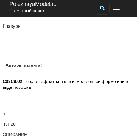
PoleznayaModel.ru
Патентный поиск
Глазурь
Авторы патента:
C03C8/02
- составы фритты, т.е. в измельченной форме или в
виде порошка
з
43П28
ОПИСАНИЕ