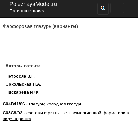
PoleznayaModel.ru
Патентный поиск
Фарфоровая глазурь (варианты)
Авторы патента:
Петросян З.П.
Сокольская Н.А.
Пискарева И.Ф.
C04B41/86
- глазурь; холодная глазурь
C03C8/02
- составы фритты, т.е. в измельченной форме или в
виде порошка