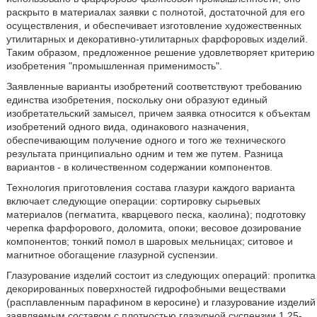
раскрыто в материалах заявки с полнотой, достаточной для его
осуществления, и обеспечивает изготовление художественных
утилитарных и декоративно-утилитарных фарфоровых изделий.
Таким образом, предложенное решение удовлетворяет критерию
изобретения "промышленная применимость".
Заявленные варианты изобретений соответствуют требованию
единства изобретения, поскольку они образуют единый
изобретательский замысел, причем заявка относится к объектам
изобретений одного вида, одинакового назначения,
обеспечивающим получение одного и того же технического
результата принципиально одним и тем же путем. Разница
вариантов - в количественном содержании компонентов.
Технология приготовления состава глазури каждого варианта
включает следующие операции: сортировку сырьевых
материалов (пегматита, кварцевого песка, каолина); подготовку
черепка фарфорового, доломита, опоки; весовое дозирование
компонентов; тонкий помол в шаровых мельницах; ситовое и
магнитное обогащение глазурной суспензии.
Глазурование изделий состоит из следующих операций: пропитка
декорированных поверхностей гидрофобными веществами
(расплавленным парафином в керосине) и глазурование изделий
заявляемым составом с плотностью глазурной суспензии 1,25-