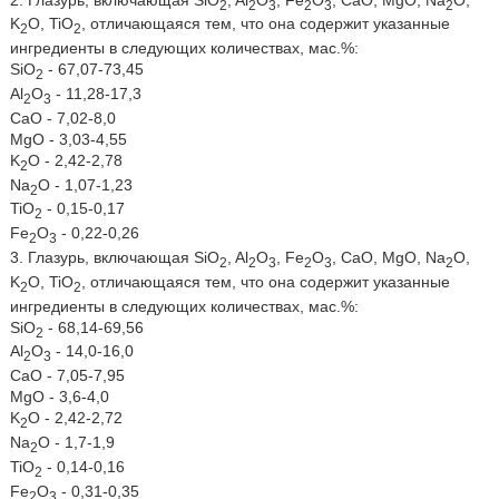
2
2
3
2
3
2
K
O, TiO
, отличающаяся тем, что она содержит указанные
2
2
ингредиенты в следующих количествах, мас.%:
SiO
- 67,07-73,45
2
Al
O
- 11,28-17,3
2
3
CaO - 7,02-8,0
MgO - 3,03-4,55
K
O - 2,42-2,78
2
Na
O - 1,07-1,23
2
TiO
- 0,15-0,17
2
Fe
O
- 0,22-0,26
2
3
3. Глазурь, включающая SiO
, Al
O
, Fe
O
, CaO, MgO, Na
O,
2
2
3
2
3
2
K
O, TiO
, отличающаяся тем, что она содержит указанные
2
2
ингредиенты в следующих количествах, мас.%:
SiO
- 68,14-69,56
2
Al
O
- 14,0-16,0
2
3
CaO - 7,05-7,95
MgO - 3,6-4,0
K
O - 2,42-2,72
2
Na
O - 1,7-1,9
2
TiO
- 0,14-0,16
2
Fe
O
- 0,31-0,35
2
3