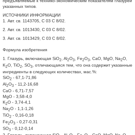
предъявляемые к технико-экономическим показателям глазурей
указанных типов.
ИСТОЧНИКИ ИНФОРМАЦИИ
1. Авт. св. 1143705, С 03 С 8/02.
2. Авт. св. 1013430, С 03 С 8/02.
3. Авт. св. 1013429, С 03 С 8/02.
Формула изобретения
1. Глазурь, включающая SiO
, Al
O
, Fe
O
, CaO, MgO, Na
O,
2
2
3
2
3
2
K
O, TiO
, SO
, отличающаяся тем, что она содержит указанные
2
2
3
ингредиенты в следующих количествах, мас.%:
SiO
- 67,1-71,86
2
Al
O
- 11,2-16,68
2
3
CaO - 6,71-7,57
MgO - 3,58-4,0
K
O - 3,74-4,1
2
Na
O - 1,1-1,26
2
TiO
- 0,16-0,18
2
Fe
O
- 0,27-0,31
2
3
SO
- 0,12-0,14
3
2. Глазурь, включающая SiO
, Al
O
, Fe
O
, CaO, MgO, Na
O,