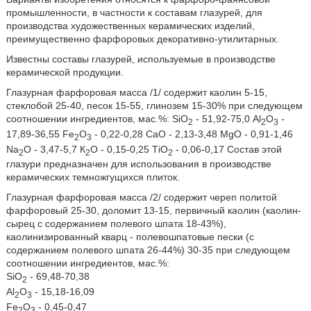
промышленности, в частности к составам глазурей, для
производства художественных керамических изделий,
преимущественно фарфоровых декоративно-утилитарных.
Известны составы глазурей, используемые в производстве
керамической продукции.
Глазурная фарфоровая масса /1/ содержит каолин 5-15,
стеклобой 25-40, песок 15-55, глинозем 15-30% при следующем
соотношении ингредиентов, мас.%: SiO
- 51,92-75,0 Аl
O
-
2
2
3
17,89-36,55 Fe
O
- 0,22-0,28 CaO - 2,13-3,48 MgO - 0,91-1,46
2
3
Na
O - 3,47-5,7 К
О - 0,15-0,25 ТiO
- 0,06-0,17 Состав этой
2
2
2
глазури предназначен для использования в производстве
керамических темножгущихся плиток.
Глазурная фарфоровая масса /2/ содержит череп политой
фарфоровый 25-30, доломит 13-15, первичный каолин (каолин-
сырец с содержанием полевого шпата 18-43%),
каолинизированный кварц - полевошпатовые пески (с
содержанием полевого шпата 26-44%) 30-35 при следующем
соотношении ингредиентов, мас.%:
SiO
- 69,48-70,38
2
Аl
O
- 15,18-16,09
2
3
Fe
O
- 0,45-0,47
2
3