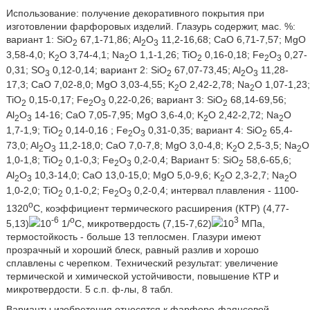
Использование: получение декоративного покрытия при
изготовлении фарфоровых изделий. Глазурь содержит, мас. %:
вариант 1: SiO
67,1-71,86; Al
O
11,2-16,68; CaO 6,71-7,57; MgO
2
2
3
3,58-4,0; K
O 3,74-4,1; Na
O 1,1-1,26; TiO
0,16-0,18; Fe
O
0,27-
2
2
2
2
3
0,31; SO
0,12-0,14; вариант 2: SiO
67,07-73,45; Al
O
11,28-
3
2
2
3
17,3; CaO 7,02-8,0; MgO 3,03-4,55; K
O 2,42-2,78; Na
O 1,07-1,23;
2
2
TiO
0,15-0,17; Fe
O
0,22-0,26; вариант 3: SiO
68,14-69,56;
2
2
3
2
Al
O
14-16; CaO 7,05-7,95; MgO 3,6-4,0; K
O 2,42-2,72; Na
O
2
3
2
2
1,7-1,9; TiO
0,14-0,16 ; Fe
O
0,31-0,35; вариант 4: SiO
65,4-
2
2
3
2
73,0; Al
O
11,2-18,0; CaO 7,0-7,8; MgO 3,0-4,8; K
O 2,5-3,5; Na
O
2
3
2
2
1,0-1,8; TiO
0,1-0,3; Fe
O
0,2-0,4; Вариант 5: SiO
58,6-65,6;
2
2
3
2
Al
O
10,3-14,0; CaO 13,0-15,0; MgO 5,0-9,6; K
O 2,3-2,7; Na
O
2
3
2
2
1,0-2,0; TiO
0,1-0,2; Fe
O
0,2-0,4; интервал плавления - 1100-
2
2
3
o
1320
С, коэффициент термического расширения (КТР) (4,77-
-6
o
3
5,13)
10
1/
С, микротвердость (7,15-7,62)
10
МПа,
термостойкость - больше 13 теплосмен. Глазури имеют
прозрачный и хороший блеск, равный разлив и хорошо
сплавлены с черепком. Технический результат: увеличение
термической и химической устойчивости, повышение КТР и
микротвердости. 5 с.п. ф-лы, 8 табл.
Варианты изобретения относятся к фарфоро-фаянсовой