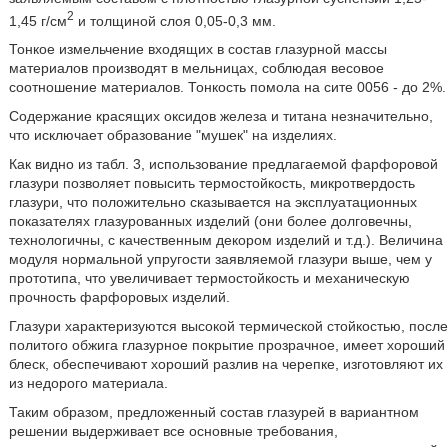
2
1,45 г/см
и толщиной слоя 0,05-0,3 мм.
Тонкое измельчение входящих в состав глазурной массы
материалов производят в мельницах, соблюдая весовое
соотношение материалов. Тонкость помола на сите 0056 - до 2%.
Содержание красящих оксидов железа и титана незначительно,
что исключает образование "мушек" на изделиях.
Как видно из табл. 3, использование предлагаемой фарфоровой
глазури позволяет повысить термостойкость, микротвердость
глазури, что положительно сказывается на эксплуатационных
показателях глазурованных изделий (они более долговечны,
технологичны, с качественным декором изделий и т.д.). Величина
модуля нормальной упругости заявляемой глазури выше, чем у
прототипа, что увеличивает термостойкость и механическую
прочность фарфоровых изделий.
Глазури характеризуются высокой термической стойкостью, после
политого обжига глазурное покрытие прозрачное, имеет хороший
блеск, обеспечивают хороший разлив на черепке, изготовляют их
из недорого материала.
Таким образом, предложенный состав глазурей в вариантном
решении выдерживает все основные требования,