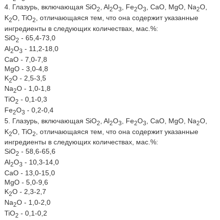
4. Глазурь, включающая SiO
, Al
O
, Fe
O
, CaO, MgO, Na
O,
2
2
3
2
3
2
K
O, TiO
, отличающаяся тем, что она содержит указанные
2
2
ингредиенты в следующих количествах, мас.%:
SiO
- 65,4-73,0
2
Al
O
- 11,2-18,0
2
3
CaO - 7,0-7,8
MgO - 3,0-4,8
K
O - 2,5-3,5
2
Na
O - 1,0-1,8
2
TiO
- 0,1-0,3
2
Fe
O
- 0,2-0,4
2
3
5. Глазурь, включающая SiO
, Al
O
, Fe
O
, CaO, MgO, Na
O,
2
2
3
2
3
2
K
O, TiO
, отличающаяся тем, что она содержит указанные
2
2
ингредиенты в следующих количествах, мас.%:
SiO
- 58,6-65,6
2
Al
O
- 10,3-14,0
2
3
CaO - 13,0-15,0
MgO - 5,0-9,6
K
O - 2,3-2,7
2
Na
O - 1,0-2,0
2
TiO
- 0,1-0,2
2