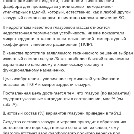
тонкокерамических изделий, в частности в изготовлении
фарфора для производства утилитарных, декоративно-
утилитарных изделий, который, естественно, как и любой другой
глазурный состав содержит в ничтожно малом количестве SO
.
3
К недостаткам известной глазуревой массы относятся
недостаточная термическая устойчивость, низкие показатели
микротвердости, а также относительно низкий температурный
коэффициент линейного расширения (ТКЛР).
В качестве прототипа заявляемого технического решения выбран
известный состав глазури /3/ как наиболее близкий заявляемым
вариантам по шихтовому и химическому составу и
функциональному назначению.
Цель изобретения - увеличение термической устойчивости,
повышение ТКЛР и микротвердости глазури.
Поставленная цель достигается тем, что глазури (по вариантам)
содержат указанные ингредиенты в соотношении, мас.% (см.
табл.А).
Шихтовый состав (%) вариантов глазурей приведен в табл.1.
Сходство составов глазури и черепка приводит к образованию
естественного перехода в месте сочетания их слоев, чему
благоприятствует ввод фарфорового политого черепка при