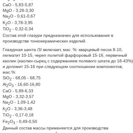
CaO - 5,83-5,87
MgO - 3,28-3,30
Na
O - 0,61-0,67
2
K
O - 3,78-3,95
2
TiO
- 0,32-0,34
2
Состав этой глазури предназначен для использования в
производстве тонкокерамических изделий.
Глазурная шихта /3/ включает, мас. %: кварцевый песок 8-10,
пегматит 10-15, череп политой фарфоровый 15-16, первичный
каолин (каолин-сырец с содержанием полевого шпата до 18-43%)
и доломит 15-16 при следующем соотношении компонентов,
мас.%:
SiO
- 68,05 - 68,75
2
Аl
O
- 16,60-16,80
2
3
CaO - 5,89-6,33
MgO - 3,32-3,57
Na
O - 1,09-1,42
2
К
О - 3,36-3,48
2
ТiO
- 0,17-0,18
2
Fe
O
- 0,49-0,50
2
3
Данный состав массы применяется для производства