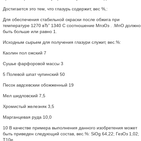
Достигается это тем, что глазурь содержит, вес %,:
Для обеспечения стабильной окраски после обжига при
температуре 1270 вЂ” 1340 С соотношение МпзОз . .МпО должно
быть больше или равно 1.
Исходным сырьем для получения глазури служит, вес.%:
Каолин пол ожский 7
Сушье фарфоровой массы 3
5 Полевой шпат чупинский 50
Песок авдсевскии обожженный 19
Мел шидловский 7,5
Хромистый железняк 3,5
Марганцевая руда 10,0
10 В качестве примера выполнения данного изобретения может
быть приведен следующий состав, вес.%: SiOg 64,22; ГезОз 1,02;
Т10е