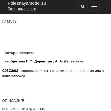
PoleznayaModel.ru
Патентный поиск
Глазурь
Авторы патента:
изобретени Г. Ф. Дерев гин , А. А. Дерев гина
C03C8/02
- составы фритты, т.е. в измельченной форме или в
виде порошка
ОП ИСАЙИ"Е
ИЗОБРЕТЕНИЯ ф 417384