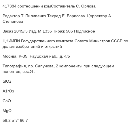
417384 соотношении комСоставитель С. Орлова
Редактор Т. Пилипенко Техред Е. Борисова 1(орректор А.
Степанова
Заказ 2045/l5 Изд. М 1336 Тираж 506 Подписное
ЦНИИПИ Государственного комитета Совета Министров СССР по
делам изобретений и открытий
Москва, K-35, Раушская наб., д. 4/5
Типография, пр. Сапунова, 2 компоненты при следующем
понентов, вес.Я .
SlOz
А1гОз
СаО
MgO
58,2 вЂ” 66,7