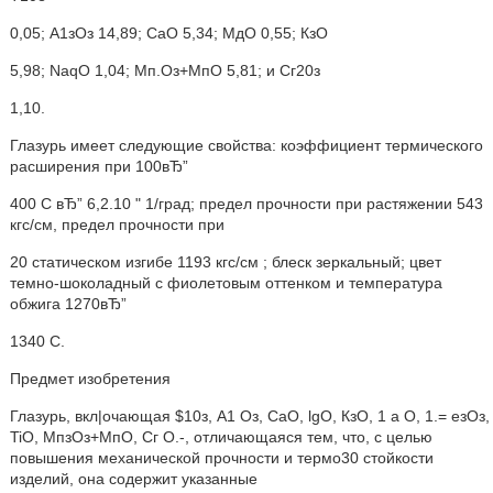
0,05; А1зОз 14,89; СаО 5,34; МдО 0,55; КзО
5,98; NaqO 1,04; Мп.Оз+МпО 5,81; и Сг20з
1,10.
Глазурь имеет следующие свойства: коэффициент термического
расширения при 100вЂ”
400 С вЂ” 6,2.10 " 1/град; предел прочности при растяжении 543
кгс/см, предел прочности при
20 статическом изгибе 1193 кгс/см ; блеск зеркальный; цвет
темно-шоколадный с фиолетовым оттенком и температура
обжига 1270вЂ”
1340 С.
Предмет изобретения
Глазурь, вкл|очающая $10з, А1 Оз, СаО, lgO, КзО, 1 а О, 1.= езОз,
TiO, МпзОз+МпО, Сг О.-, отличающаяся тем, что, с целью
повышения механической прочности и термо30 стойкости
изделий, она содержит указанные