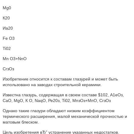
Mg0
К20
Иа20
Fe O3
Ti02
Mn O3+NnO
СгзОз
Изобретение относится к составам глазурей и может быть
использовано на заводах строительной керамики.
Известна глазурь, содержащая в своем составе $102, А1еОз,
СаО, MgO, К О, NaqO, Ре20з, Ti02, МпзОз+МпО, СгзОз
Однако такие глазури обладают низким коэффициентом
термического расширения, малой механической прочностью и
матовым блеском.
Цель изобретения вЂ” устранение указанных недостатков.