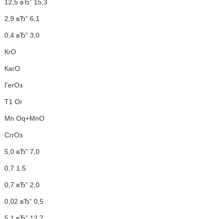
12,5 вЂ” 15,3
2,9 вЂ” 6,1
0,4 вЂ” 3,0
КгО
КагО
ГегОз
Т1 Ог
Mn Oq+MnO
СггОз
5,0 вЂ” 7,0
0,7 1,5
0,7 вЂ” 2,0
0,02 вЂ” 0,5
5,1 вЂ” 12,7