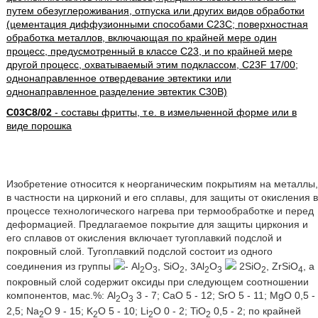
путем обезуглероживания, отпуска или других видов обработки
(цементация диффузионными способами C23C; поверхностная
обработка металлов, включающая по крайней мере один
процесс, предусмотренный в классе C23, и по крайней мере
другой процесс, охватываемый этим подклассом, C23F 17/00;
однонаправленное отвердевание эвтектики или
однонаправленное разделение эвтектик C30B)
C03C8/02
- составы фритты, т.е. в измельченной форме или в
виде порошка
Изобретение относится к неорганическим покрытиям на металлы,
в частности на цирконий и его сплавы, для защиты от окисления в
процессе технологического нагрева при термообработке и перед
деформацией. Предлагаемое покрытие для защиты циркония и
его сплавов от окисления включает тугоплавкий подслой и
покровный слой. Тугоплавкий подслой состоит из одного
соединения из группы
- Al
O
, SiO
, 3Al
O
2SiO
, ZrSiO
, а
2
3
2
2
3
2
4
покровный слой содержит оксиды при следующем соотношении
компонентов, мас.%: Al
O
3 - 7; CaO 5 - 12; SrO 5 - 11; MgO 0,5 -
2
3
2,5; Na
O 9 - 15; K
O 5 - 10; Li
O 0 - 2; TiO
0,5 - 2; по крайней
2
2
2
2