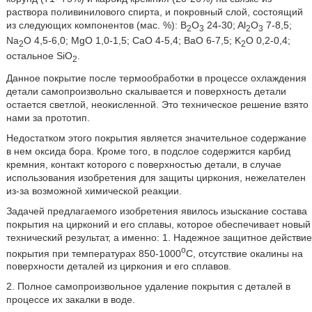
раствора поливинилового спирта, и покровный слой, состоящий
из следующих компонентов (мас. %): B
O
24-30; Al
O
7-8,5;
2
3
2
3
Na
O 4,5-6,0; MgO 1,0-1,5; CaO 4-5,4; BaO 6-7,5; K
O 0,2-0,4;
2
2
остальное SiO
.
2
Данное покрытие после термообработки в процессе охлаждения
детали самопроизвольно скалывается и поверхность детали
остается светлой, неокисленной. Это техническое решение взято
нами за прототип.
Недостатком этого покрытия является значительное содержание
в нем оксида бора. Кроме того, в подслое содержится карбид
кремния, контакт которого с поверхностью детали, в случае
использования изобретения для защиты циркония, нежелателен
из-за возможной химической реакции.
Задачей предлагаемого изобретения явилось изыскание состава
покрытия на цирконий и его сплавы, которое обеспечивает новый
технический результат, а именно: 1. Надежное защитное действие
o
покрытия при температурах 850-1000
C, отсутствие окалины на
поверхности деталей из циркония и его сплавов.
2. Полное самопроизвольное удаление покрытия с деталей в
процессе их закалки в воде.