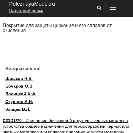
PoleznayaModel.ru
Патентный поиск
Покрытие для защиты циркония и его сплавов от
окисления
Авторы патента:
Шишков Н.В.
Бочаров О.В.
Лосицкий А.Ф.
Огурцов А.Н.
Зайцев В.Л.
C21D1/70
- Изменение физической структуры черных металлов;
устройства общего назначения для термообработки черных или
цветных металлов или сплавов; придание ковкости металлам