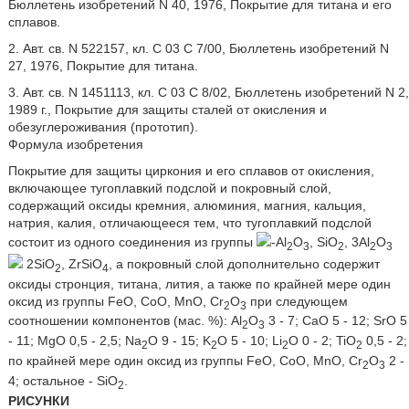
Бюллетень изобретений N 40, 1976, Покрытие для титана и его
сплавов.
2. Авт. св. N 522157, кл. C 03 С 7/00, Бюллетень изобретений N
27, 1976, Покрытие для титана.
3. Авт. св. N 1451113, кл. C 03 С 8/02, Бюллетень изобретений N 2,
1989 г., Покрытие для защиты сталей от окисления и
обезуглероживания (прототип).
Формула изобретения
Покрытие для защиты циркония и его сплавов от окисления,
включающее тугоплавкий подслой и покровный слой,
содержащий оксиды кремния, алюминия, магния, кальция,
натрия, калия, отличающееся тем, что тугоплавкий подслой
состоит из одного соединения из группы
-Al
O
, SiO
, 3Al
O
2
3
2
2
3
2SiO
, ZrSiO
, а покровный слой дополнительно содержит
2
4
оксиды стронция, титана, лития, а также по крайней мере один
оксид из группы FeO, CoO, MnO, Cr
O
при следующем
2
3
соотношении компонентов (мас. %): Al
O
3 - 7; CaO 5 - 12; SrO 5
2
3
- 11; MgO 0,5 - 2,5; Na
O 9 - 15; K
O 5 - 10; Li
O 0 - 2; TiO
0,5 - 2;
2
2
2
2
по крайней мере один оксид из группы FeO, CoO, MnO, Cr
O
2 -
2
3
4; остальное - SiO
.
2
РИСУНКИ