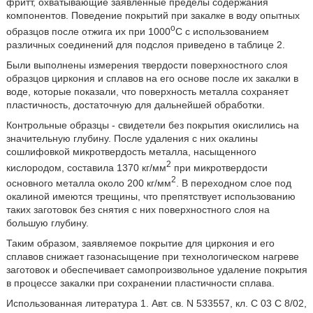
фритт, охватывающие заявленные пределы содержания
компонентов. Поведение покрытий при закалке в воду опытных
o
образцов после отжига их при 1000
C с использованием
различных соединений для подслоя приведено в таблице 2.
Были выполнены измерения твердости поверхностного слоя
образцов циркония и сплавов на его основе после их закалки в
воде, которые показали, что поверхность металла сохраняет
пластичность, достаточную для дальнейшей обработки.
Контрольные образцы - свидетели без покрытия окислились на
значительную глубину. После удаления с них окалины
сошлифовкой микротвердость металла, насыщенного
2
кислородом, составила 1370 кг/мм
при микротвердости
2
основного металла около 200 кг/мм
. В переходном слое под
окалиной имеются трещины, что препятствует использованию
таких заготовок без снятия с них поверхностного слоя на
большую глубину.
Таким образом, заявляемое покрытие для циркония и его
сплавов снижает газонасыщение при технологическом нагреве
заготовок и обеспечивает самопроизвольное удаление покрытия
в процессе закалки при сохранении пластичности сплава.
Использованная литература 1. Авт. св. N 533557, кл. C 03 С 8/02,