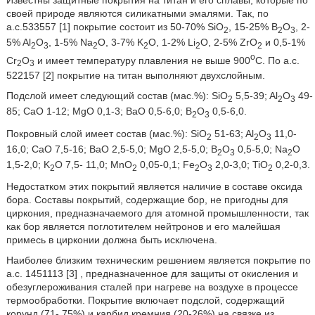
Известны защитные покрытия на титан и его сплавы, которые по
своей природе являются силикатными эмалями. Так, по
а.с.533557 [1] покрытие состоит из 50-70% SiO
, 15-25% B
O
, 2-
2
2
3
5% Al
O
, 1-5% Na
O, 3-7% K
O, 1-2% Li
O, 2-5% ZrO
и 0,5-1%
2
3
2
2
2
2
o
Cr
O
и имеет температуру плавления не выше 900
C. По а.с.
2
3
522157 [2] покрытие на титан выполняют двухслойным.
Подслой имеет следующий состав (мас.%): SiO
5,5-39; Al
O
49-
2
2
3
85; CaO 1-12; MgO 0,1-3; BaO 0,5-6,0; B
O
0,5-6,0.
2
3
Покровный слой имеет состав (мас.%): SiO
51-63; Al
O
11,0-
2
2
3
16,0; CaO 7,5-16; BaO 2,5-5,0; MgO 2,5-5,0; B
O
0,5-5,0; Na
O
2
3
2
1,5-2,0; K
O 7,5- 11,0; MnO
0,05-0,1; Fe
O
2,0-3,0; TiO
0,2-0,3.
2
2
2
3
2
Недостатком этих покрытий является наличие в составе оксида
бора. Составы покрытий, содержащие бор, не пригодны для
циркония, предназначаемого для атомной промышленности, так
как бор является поглотителем нейтронов и его малейшая
примесь в цирконии должна быть исключена.
Наиболее близким техническим решением является покрытие по
а.с. 1451113 [3] , предназначенное для защиты от окисления и
обезуглероживания сталей при нагреве на воздухе в процессе
термообработки. Покрытие включает подслой, содержащий
корунд (71- 75%) и карбид кремния (20-26%) на связке из