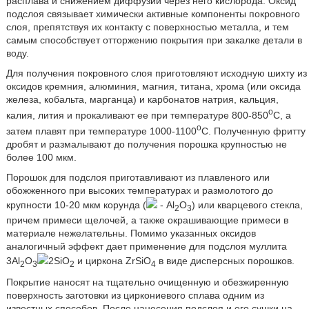
расплава и снижением диффузии через него кислорода. Оксид
подслоя связывает химически активные компоненты покровного
слоя, препятствуя их контакту с поверхностью металла, и тем
самым способствует отторжению покрытия при закалке детали в
воду.
Для получения покровного слоя приготовляют исходную шихту из
оксидов кремния, алюминия, магния, титана, хрома (или оксида
железа, кобальта, марганца) и карбонатов натрия, кальция,
o
калия, лития и прокаливают ее при температуре 800-850
C, а
o
затем плавят при температуре 1000-1100
C. Полученную фритту
дробят и размалывают до получения порошка крупностью не
более 100 мкм.
Порошок для подслоя приготавливают из плавленого или
обожженного при высоких температурах и размолотого до
крупности 10-20 мкм корунда (
- Al
O
) или кварцевого стекла,
2
3
причем примеси щелочей, а также окрашивающие примеси в
материале нежелательны. Помимо указанных оксидов
аналогичный эффект дает применение для подслоя муллита
3Al
O
2SiO
и циркона ZrSiO
в виде дисперсных порошков.
2
3
2
4
Покрытие наносят на тщательно очищенную и обезжиренную
поверхность заготовки из циркониевого сплава одним из
известных способов. После нанесения подслоя и его сушки на