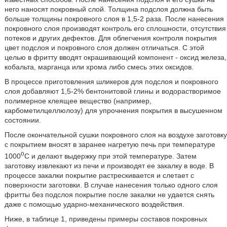
него наносят покровный слой. Толщина подслоя должна быть
больше толщины покровного слоя в 1,5-2 раза. После нанесения
покровного слоя производят контроль его сплошности, отсутствия
потеков и других дефектов. Для облегчения контроля покрытия
цвет подслоя и покровного слоя должен отличаться. С этой
целью в фритту вводят окрашивающий компонент - оксид железа,
кобальта, марганца или хрома либо смесь этих оксидов.
В процессе приготовления шликеров для подслоя и покровного
слоя добавляют 1,5-2% бентонитовой глины и водорастворимое
полимерное клеящее вещество (например,
карбометилцеллюлозу) для упрочнения покрытия в высушенном
состоянии.
После окончательной сушки покровного слоя на воздухе заготовку
с покрытием вносят в заранее нагретую печь при температуре
o
1000
C и делают выдержку при этой температуре. Затем
заготовку извлекают из печи и производят ее закалку в воде. В
процессе закалки покрытие растрескивается и слетает с
поверхности заготовки. В случае нанесения только одного слоя
фритты без подслоя покрытие после закалки не удается снять
даже с помощью ударно-механического воздействия.
Ниже, в таблице 1, приведены примеры составов покровных