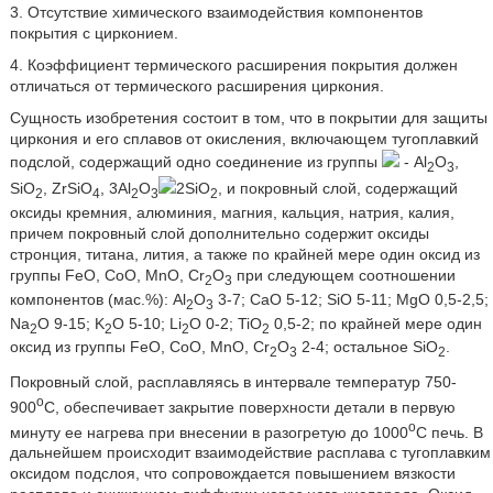
3. Отсутствие химического взаимодействия компонентов
покрытия с цирконием.
4. Коэффициент термического расширения покрытия должен
отличаться от термического расширения циркония.
Сущность изобретения состоит в том, что в покрытии для защиты
циркония и его сплавов от окисления, включающем тугоплавкий
подслой, содержащий одно соединение из группы
- Al
O
,
2
3
SiO
, ZrSiO
, 3Al
O
2SiO
, и покровный слой, содержащий
2
4
2
3
2
оксиды кремния, алюминия, магния, кальция, натрия, калия,
причем покровный слой дополнительно содержит оксиды
стронция, титана, лития, а также по крайней мере один оксид из
группы FeO, CoO, MnO, Cr
O
при следующем соотношении
2
3
компонентов (мас.%): Al
O
3-7; CaO 5-12; SiO 5-11; MgO 0,5-2,5;
2
3
Na
O 9-15; K
O 5-10; Li
O 0-2; TiO
0,5-2; по крайней мере один
2
2
2
2
оксид из группы FeO, CoO, MnO, Cr
O
2-4; остальное SiO
.
2
3
2
Покровный слой, расплавляясь в интервале температур 750-
o
900
C, обеспечивает закрытие поверхности детали в первую
o
минуту ее нагрева при внесении в разогретую до 1000
C печь. В
дальнейшем происходит взаимодействие расплава с тугоплавким
оксидом подслоя, что сопровождается повышением вязкости