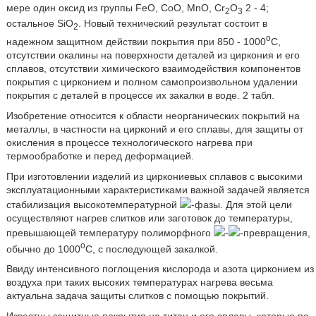
мере один оксид из группы FeO, CoO, MnO, Cr
O
2 - 4;
2
3
остальное SiO
. Новый технический результат состоит в
2
o
надежном защитном действии покрытия при 850 - 1000
С,
отсутствии окалины на поверхности деталей из циркония и его
сплавов, отсутствии химического взаимодействия компонентов
покрытия с цирконием и полном самопроизвольном удалении
покрытия с деталей в процессе их закалки в воде. 2 табл.
Изобретение относится к области неорганических покрытий на
металлы, в частности на цирконий и его сплавы, для защиты от
окисления в процессе технологического нагрева при
термообработке и перед деформацией.
При изготовлении изделий из циркониевых сплавов с высокими
эксплуатационными характеристиками важной задачей является
стабилизация высокотемпературной
-фазы. Для этой цели
осуществляют нагрев слитков или заготовок до температуры,
превышающей температуру полиморфного
-
-превращения,
o
обычно до 1000
C, с последующей закалкой.
Ввиду интенсивного поглощения кислорода и азота цирконием из
воздуха при таких высоких температурах нагрева весьма
актуальна задача защиты слитков с помощью покрытий.