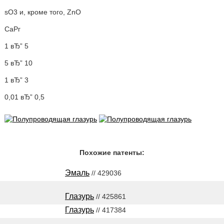
sO3 и, кроме того, ZnO
СаРг
1 вЂ” 5
5 вЂ” 10
1 вЂ” 3
0,01 вЂ” 0,5
Похожие патенты:
Эмаль
// 429036
Глазурь
// 425861
Глазурь
// 417384