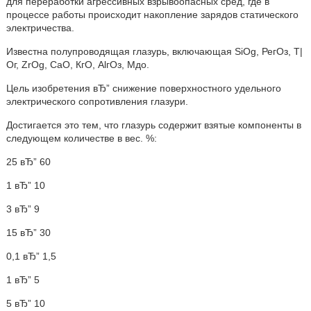
для переработки агрессивных взрывоопасных сред, где в
процессе работы происходит накопление зарядов статического
электричества.
Известна полупроводящая глазурь, включающая SiOg, РегОз, Т|
Ог, ZrOg, СаО, КгО, АlгОз, Мдо.
Цель изобретения вЂ” снижение поверхностного удельного
электрического сопротивления глазури.
Достигается это тем, что глазурь содержит взятые компоненты в
следующем количестве в вес. %:
25 вЂ” 60
1 вЂ” 10
3 вЂ” 9
15 вЂ” 30
0,1 вЂ” 1,5
1 вЂ” 5
5 вЂ” 10