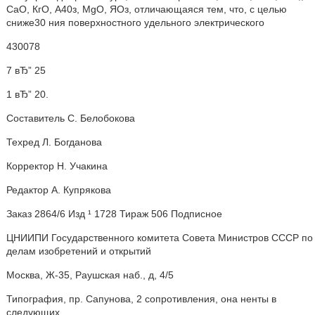
СаО, КгО, А40з, MgO, ЯОз, отличающаяся тем, что, с целью
сниже30 ния поверхностного удельного электрического
430078
7 вЂ” 25
1 вЂ” 20.
Составитель С. Белобокова
Техред Л. Богданова
Корректор Н. Учакина
Редактор A. Купрякова
Заказ 2864/6 Изд ¹ 1728 Тираж 506 Подписное
ЦНИИПИ Государственного комитета Совета Министров СССР по
делам изобретений и открытий
Москва, Ж-35, Раушская наб., д, 4/5
Типография, пр. Сапунова, 2 сопротивления, она ненты в
следующих