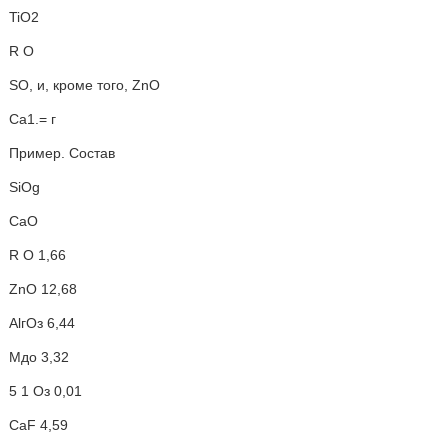
TiO2
R О
SO, и, кроме того, ZnO
Са1.= г
Пример. Состав
SiOg
СаО
R O 1,66
ZnO 12,68
АlгОз 6,44
Мдо 3,32
5 1 Оз 0,01
CaF 4,59