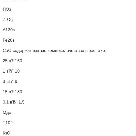
ЯОз
ZrOq
А120з
Ре20з
СаО содержит взятые компоколичествах в вес. о7о:
25 вЂ” 60
1 вЂ” 10
3 вЂ” 9
15 вЂ” 30
0,1 вЂ” 1,5
Мдо
Т102
КзО