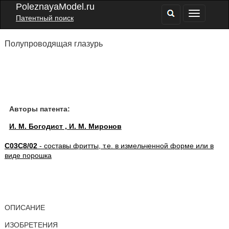
PoleznayaModel.ru
Патентный поиск
Полупроводящая глазурь
Авторы патента:
И. М. Богодист , И. М. Миронов
C03C8/02
- составы фритты, т.е. в измельченной форме или в
виде порошка
ОПИСАНИЕ
ИЗОБРЕТЕНИЯ