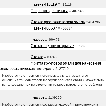
Патент 413119
// 413119
Покрытие для титана
// 407848
Стеклокристаллическая эмаль
// 404796
Патент 403637
// 403637
Глазурь
// 399471
Стекловидное покрытие
// 398517
Стекло
// 397488
Фритта грунтовой эмали для нанесения
электростатическим методом
// 2127710
Изобретение относится к стеклоэмалям для защиты от
окисления тонколистовой малоуглеродистой стали и может быть
использовано при изготовлении товаров народного потребления
Глазурь
// 2139260
Изобретение относится к составам глазурей, применяемых в