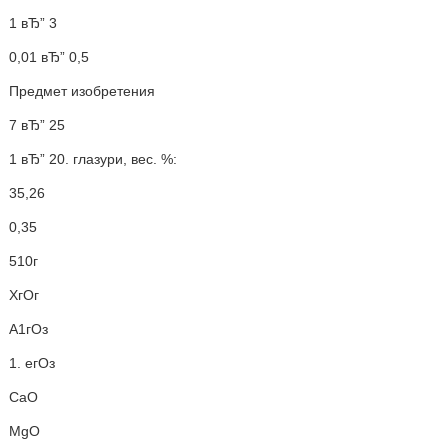
1 вЂ” 3
0,01 вЂ” 0,5
Предмет изобретения
7 вЂ” 25
1 вЂ” 20. глазури, вес. %:
35,26
0,35
510г
ХгОг
А1гОз
1. егОз
СаО
MgO