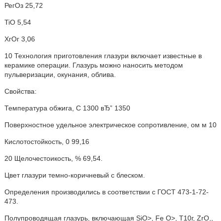
РегОз 25,72
TiO 5,54
ХгОг 3,06
10 Технология приготовления глазури включает известные в
керамике операции. Глазурь можно наносить методом
пульверизации, окунания, облива.
Свойства:
Температура обжига, С 1300 вЂ” 1350
Поверхностное удельное электрическое сопротивление, ом м 10
Кислотостойкость, 0 99,16
20 Щелочестоикость, % 69,54.
Цвет глазури темно-коричневый с блеском.
Определения производились в соответствии с ГОСТ 473-1-72-
473.
Полупроводящая глазурь, включающая SiO>, Fe O>, Т10г, ZrO,,