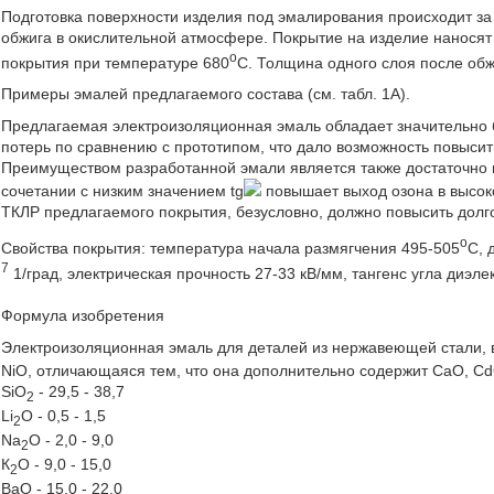
Подготовка поверхности изделия под эмалирования происходит за
обжига в окислительной атмосфере. Покрытие на изделие наносят
o
покрытия при температуре 680
С. Толщина одного слоя после обж
Примеры эмалей предлагаемого состава (см. табл. 1А).
Предлагаемая электроизоляционная эмаль обладает значительно б
потерь по сравнению с прототипом, что дало возможность повысит
Преимуществом разработанной эмали является также достаточно в
сочетании с низким значением tg
повышает выход озона в высоко
ТКЛР предлагаемого покрытия, безусловно, должно повысить долг
o
Свойства покрытия: температура начала размягчения 495-505
С, 
7
1/град, электрическая прочность 27-33 кВ/мм, тангенс угла диэле
Формула изобретения
Электроизоляционная эмаль для деталей из нержавеющей стали,
NiO, отличающаяся тем, что она дополнительно содержит CaO, C
SiO
- 29,5 - 38,7
2
Li
O - 0,5 - 1,5
2
Na
O - 2,0 - 9,0
2
К
O - 9,0 - 15,0
2
BaO - 15,0 - 22,0