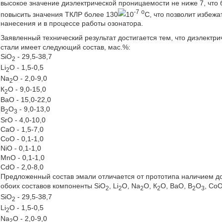
высокое значение диэлектрической проницаемости не ниже 7, что 
-7
o
повысить значения ТКЛР более 130
10
С, что позволит избежа
нанесения и в процессе работы озонатора.
Заявленный технический результат достигается тем, что диэлектр
стали имеет следующий состав, мас.%:
SiO
- 29,5-38,7
2
Li
O - 1,5-0,5
2
Na
O - 2,0-9,0
2
К
О - 9,0-15,0
2
BaO - 15,0-22,0
B
O
- 9,0-13,0
2
3
SrO - 4,0-10,0
CaO - 1,5-7,0
СоO - 0,1-1,0
NiO - 0,1-1,0
MnO - 0,1-1,0
CdO - 2,0-8,0
Предложенный состав эмали отличается от прототипа наличием д
обоих составов компоненты SiO
, Li
O, Na
O, К
О, ВаO, B
O
, Co
2
2
2
2
2
3
SiO
- 29,5-38,7
2
Li
O - 1,5-0,5
2
Na
O - 2,0-9,0
2