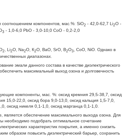
м соотношением компонентов, мас.%: SiO
- 42,0-62,7 Li
O -
2
2
O
- 1,0-6,0 РbО - 3,0-10,0 СоO - 0,2-2,0
3
iO
, Li
O, Na
O, К
О, BaO, SrO, B
O
, СоO, NiO. Однако в
2
2
2
2
2
3
личественных диапазонах.
зование эмали данного состава в качестве диэлектрического
обеспечить максимальный выход озона и долговечность
ющие компоненты, мас. %: оксид кремния 29,5-38,7, оксид
рия 15,0-22,0, оксид бора 9,0-13,0, оксид кальция 1,5-7,0,
,0, оксид никеля 0,1-1,0, оксид марганца 0,1-1,0.
, является обеспечение максимального выхода озона. Для
ты необходимо подобрать оптимальное сочетание
лектрических характеристик покрытия, а именно снизить
таким образом повысить диэлектрический барьер, сохранить