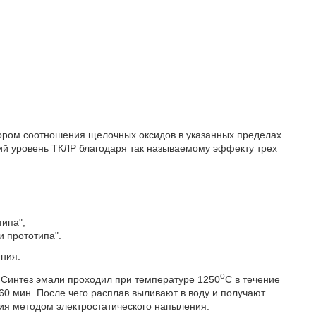
ором соотношения щелочных оксидов в указанных пределах
кий уровень ТКЛР благодаря так называемому эффекту трех
типа";
и прототипа".
ния.
o
 Синтез эмали проходил при температуре 1250
С в течение
60 мин. После чего расплав выливают в воду и получают
ия методом электростатического напыления.