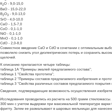
К
О - 9,0-15,0
2
BaO - 15,0-22,0
B
O
- 9,0-13,0
2
3
SrO - 4,0-10,0
CaO - 1,5-7,0
СоO - 0,1-1,0
NiO - 0,1-1,0
MnO - 0,1-1,0
CdO - 2,0-8,0
Совместное введение СaО и CdO в сочетании с оптимальным выб
позволило снизить угол диэлектрических потерь и сохранить высо
щелочей.
К описанию прилагаются четыре таблицы:
таблица 1А "Примеры эмалей предлагаемого состава";
таблица 1 "Свойства прототипа";
таблица 2 "Примеры составов предлагаемого изобретения и прото
таблица 3 "Свойства различных составов предлагаемого покрытия 
Сведения, подтверждающие возможность осуществления изобрете
Исследования проводились из расчета на 500 грамм стекломассы.
300 мин с учетом выдержки при максимальной температуре варки 
фритту. Затем ее размалывают в шаровых мельницах для нанесен