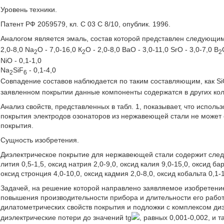
Уровень техники.
Патент РФ 2059579, кл. С 03 С 8/10, опублик. 1996.
Аналогом является эмаль, состав которой представлен следующи
2,0-8,0 Na
O - 7,0-16,0 К
О - 2,0-8,0 BaO - 3,0-11,0 SrO - 3,0-7,0 B
2
2
2
NiO - 0,1-1,0
Na
SiF
- 0,1-4,0
2
6
Совпадение составов наблюдается по таким составляющим, как S
заявленном покрытии данные компоненты содержатся в других ко
Анализ свойств, представленных в табл. 1, показывает, что исполь
покрытия электродов озонаторов из нержавеющей стали не может 
покрытия.
Сущность изобретения.
Диэлектрическое покрытие для нержавеющей стали содержит следу
лития 0,5-1,5, оксид натрия 2,0-9,0, оксид калия 9,0-15,0, оксид ба
оксид стронция 4,0-10,0, оксид кадмия 2,0-8,0, оксид кобальта 0,1-1
Задачей, на решение которой направлено заявляемое изобретение
повышения производительности прибора и длительности его рабо
дилатометрических свойств покрытия и подложки с комплексом диэ
диэлектрические потери до значений tg
, равных 0,001-0,002, и 