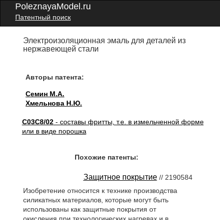
PoleznayaModel.ru
Патентный поиск
Электроизоляционная эмаль для деталей из
нержавеющей стали
Авторы патента:
Семин М.А.
Хмельнова Н.Ю.
C03C8/02
- составы фритты, т.е. в измельченной форме
или в виде порошка
Похожие патенты:
Защитное покрытие
// 2190584
Изобретение относится к технике производства
силикатных материалов, которые могут быть
использованы как защитные покрытия от
окисления при технологических нагревах и в