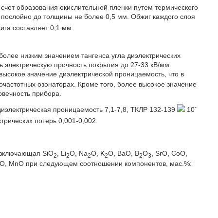
 счет образования окислительной пленки путем термического
 послойно до толщины не более 0,5 мм. Обжиг каждого слоя
ига составляет 0,1 мм.
олее низким значением тангенса угла диэлектрических
ь электрическую прочность покрытия до 27-33 кВ/мм.
ысокое значение диэлектрической проницаемость, что в
частотных озонаторах. Кроме того, более высокое значение
овечность прибора.
-
диэлектрическая проницаемость 7,1-7,8, ТКЛР 132-139
10
ктрических потерь 0,001-0,002.
 включающая SiO
, Li
O, Na
О, K
O, BaO, В
О
, SrO, CoO,
2
2
2
2
2
3
dO, MnO при следующем соотношении компонентов, мас.%: