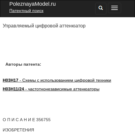
PoleznayaModel.ru
Патентный поиск
Управляемый цифровой аттенюатор
Авторы патента:
H03H17
- Схемы с использованием цифровой техники
H03H11/24
- частотнонезависимые аттенюаторы
О П И С А Н И Е 356755
ИЗОБРЕТЕНИЯ