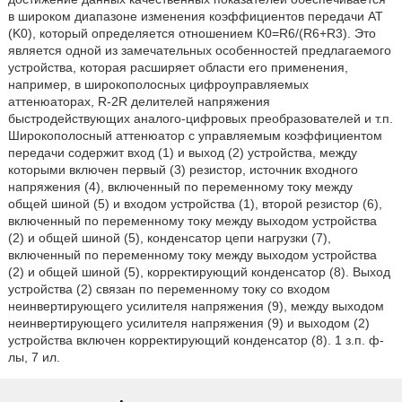
в широком диапазоне изменения коэффициентов передачи AT
(K0), который определяется отношением K0=R6/(R6+R3). Это
является одной из замечательных особенностей предлагаемого
устройства, которая расширяет области его применения,
например, в широкополосных цифроуправляемых
аттенюаторах, R-2R делителей напряжения
быстродействующих аналого-цифровых преобразователей и т.п.
Широкополосный аттенюатор с управляемым коэффициентом
передачи содержит вход (1) и выход (2) устройства, между
которыми включен первый (3) резистор, источник входного
напряжения (4), включенный по переменному току между
общей шиной (5) и входом устройства (1), второй резистор (6),
включенный по переменному току между выходом устройства
(2) и общей шиной (5), конденсатор цепи нагрузки (7),
включенный по переменному току между выходом устройства
(2) и общей шиной (5), корректирующий конденсатор (8). Выход
устройства (2) связан по переменному току со входом
неинвертирующего усилителя напряжения (9), между выходом
неинвертирующего усилителя напряжения (9) и выходом (2)
устройства включен корректирующий конденсатор (8). 1 з.п. ф-
лы, 7 ил.