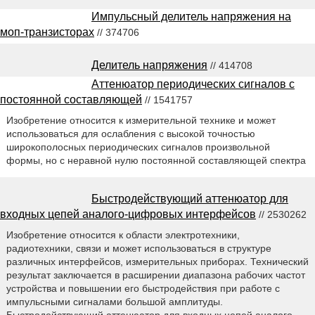
Импульсный делитель напряжения на
моп-транзисторах
// 374706
Делитель напряжения
// 414708
Аттенюатор периодических сигналов с
постоянной составляющей
// 1541757
Изобретение относится к измерительной технике и может
использоваться для ослабления с высокой точностью
широкополосных периодических сигналов произвольной
формы, но с неравной нулю постоянной составляющей спектра
Быстродействующий аттенюатор для
входных цепей аналого-цифровых интерфейсов
// 2530262
Изобретение относится к области электротехники,
радиотехники, связи и может использоваться в структуре
различных интерфейсов, измерительных приборах. Технический
результат заключается в расширении диапазона рабочих частот
устройства и повышении его быстродействия при работе с
импульсными сигналами большой амплитуды.
Быстродействующий аттенюатор для входных цепей аналого-