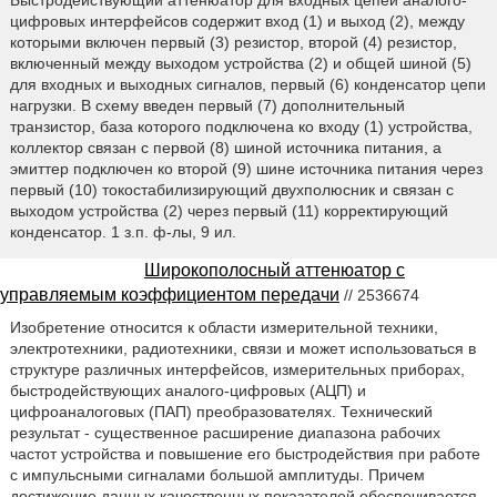
цифровых интерфейсов содержит вход (1) и выход (2), между
которыми включен первый (3) резистор, второй (4) резистор,
включенный между выходом устройства (2) и общей шиной (5)
для входных и выходных сигналов, первый (6) конденсатор цепи
нагрузки. В схему введен первый (7) дополнительный
транзистор, база которого подключена ко входу (1) устройства,
коллектор связан с первой (8) шиной источника питания, а
эмиттер подключен ко второй (9) шине источника питания через
первый (10) токостабилизирующий двухполюсник и связан с
выходом устройства (2) через первый (11) корректирующий
конденсатор. 1 з.п. ф-лы, 9 ил.
Широкополосный аттенюатор с
управляемым коэффициентом передачи
// 2536674
Изобретение относится к области измерительной техники,
электротехники, радиотехники, связи и может использоваться в
структуре различных интерфейсов, измерительных приборах,
быстродействующих аналого-цифровых (АЦП) и
цифроаналоговых (ПАП) преобразователях. Технический
результат - существенное расширение диапазона рабочих
частот устройства и повышение его быстродействия при работе
с импульсными сигналами большой амплитуды. Причем
достижение данных качественных показателей обеспечивается