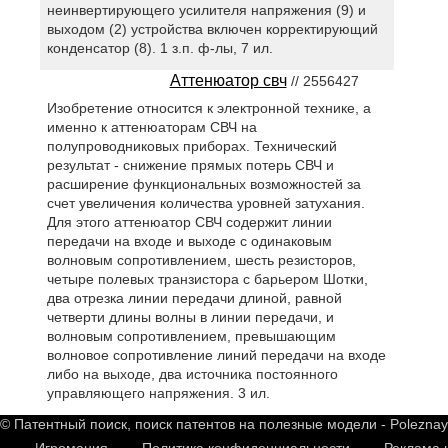
неинвертирующего усилителя напряжения (9) и
выходом (2) устройства включен корректирующий
конденсатор (8). 1 з.п. ф-лы, 7 ил.
Аттенюатор свч
// 2556427
Изобретение относится к электронной технике, а
именно к аттенюаторам СВЧ на
полупроводниковых приборах. Технический
результат - снижение прямых потерь СВЧ и
расширение функциональных возможностей за
счет увеличения количества уровней затухания.
Для этого аттенюатор СВЧ содержит линии
передачи на входе и выходе с одинаковым
волновым сопротивлением, шесть резисторов,
четыре полевых транзистора с барьером Шотки,
два отрезка линии передачи длиной, равной
четверти длины волны в линии передачи, и
волновым сопротивлением, превышающим
волновое сопротивление линий передачи на входе
либо на выходе, два источника постоянного
управляющего напряжения. 3 ил.
© Патентный поиск, поиск патентов на полезные модели - Polezna
Игромания
Политика конфиденциальности
Реклама 