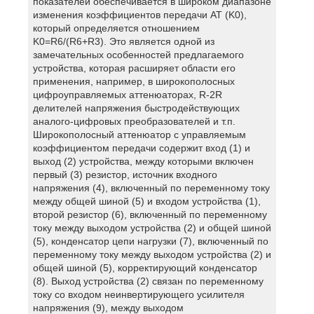
показателей обеспечивается в широком диапазоне
изменения коэффициентов передачи AT (K0),
который определяется отношением
K0=R6/(R6+R3). Это является одной из
замечательных особенностей предлагаемого
устройства, которая расширяет области его
применения, например, в широкополосных
цифроуправляемых аттенюаторах, R-2R
делителей напряжения быстродействующих
аналого-цифровых преобразователей и т.п.
Широкополосный аттенюатор с управляемым
коэффициентом передачи содержит вход (1) и
выход (2) устройства, между которыми включен
первый (3) резистор, источник входного
напряжения (4), включенный по переменному току
между общей шиной (5) и входом устройства (1),
второй резистор (6), включенный по переменному
току между выходом устройства (2) и общей шиной
(5), конденсатор цепи нагрузки (7), включенный по
переменному току между выходом устройства (2) и
общей шиной (5), корректирующий конденсатор
(8). Выход устройства (2) связан по переменному
току со входом неинвертирующего усилителя
напряжения (9), между выходом