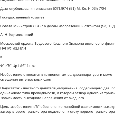
Дата опубликования описания 5ХП.!974 (51) М. Кл. Н 03h 7/04
Государственный комитет
Совета Министров СССР а делам изобретений и открытий (53) Ъ ДК 
А. Н. Кармазинский
Московский ордена Трудового Красного Знамени инженерно-физич
НАПРЯ)КЕНИЯ
К
Ф" вЂ” Up1 â€” 1+ вх
Изобретение относится к компонентам ра диоаппаратуры и может
смещения интегральных схем.
Недостаток известного делителя,напряжения, содержащего два .
одинакового типа проводимости, в котором затвор одного из транзи
.зависимости выходного напряжения от входного.
Цель .изобретения вЂ” обеспечение линейной зависимости выходно
затвор второго транзистора подключен к стоку первого транзистора