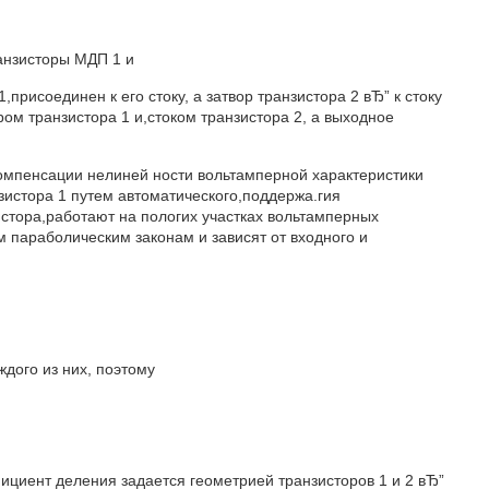
анзисторы МДП 1 и
присоединен к его стоку, а затвор транзистора 2 вЂ” к стоку
ом транзистора 1 и,стоком транзистора 2, а выходное
омпенсации нелиней ности вольтамперной характеристики
зистора 1 путем автоматического,поддержа.гия
истора,работают на пологих участках вольтамперных
м параболическим законам и зависят от входного и
ждого из них, поэтому
ициент деления задается геометрией транзисторов 1 и 2 вЂ”