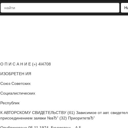
Н
О П И С А Н И Е (») 4I4708
ИЗОБРЕТЕН ИЯ
Союз Советских
Социалистических
Республик
К АВТОРСКОМУ СВИДЕТЕЛЬСТВУ (б1) Зависимое от авт. свидетельст
присоединением заявки №вЂ” (32) ПриоритетвЂ”
Опубликовано 05.11.1974. Бюллетень . А 5