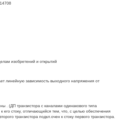
414708
елам изобретений и открытий
дает линейную зависимость выходного напряжения от
ы . (ДП транзистора с каналами одинакового типа
к его стоку, отличающийся тем, что, с целью обеспечения
торого транзистора подкл.очен к стоку первого транзистора.