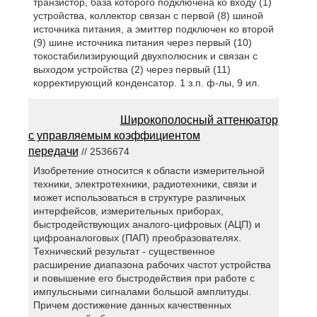
транзистор, база которого подключена ко входу (1)
устройства, коллектор связан с первой (8) шиной
источника питания, а эмиттер подключен ко второй
(9) шине источника питания через первый (10)
токостабилизирующий двухполюсник и связан с
выходом устройства (2) через первый (11)
корректирующий конденсатор. 1 з.п. ф-лы, 9 ил.
Широкополосный аттенюатор
с управляемым коэффициентом
передачи
// 2536674
Изобретение относится к области измерительной
техники, электротехники, радиотехники, связи и
может использоваться в структуре различных
интерфейсов, измерительных приборах,
быстродействующих аналого-цифровых (АЦП) и
цифроаналоговых (ПАП) преобразователях.
Технический результат - существенное
расширение диапазона рабочих частот устройства
и повышение его быстродействия при работе с
импульсными сигналами большой амплитуды.
Причем достижение данных качественных