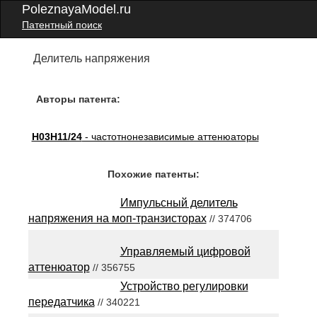
PoleznayaModel.ru
Патентный поиск
Делитель напряжения
Авторы патента:
H03H11/24
- частотнонезависимые аттенюаторы
Похожие патенты:
Импульсный делитель
напряжения на моп-транзисторах
// 374706
Управляемый цифровой
аттенюатор
// 356755
Устройство регулировки
передатчика
// 340221