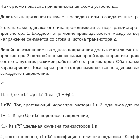
На чертеже показана принципиальная схема устройства.
Делитель напряжения включает последовательно соединенные тр
2 с каналами одинакового типа проводимости, затвор транзистора 1,
транзистора 1. Входное напряжение прикладывается .между затвор
напряжение снимается со стока и .истока транзистора 2.
Линейное изменение выходного напряжения достигается за счет к
транзистора 2 нелпнейцостью вольтамперной характеристики тран
соответствующих режимов работы обо:гх транзисторов. Оба транз
характеристик. Токи через транзп сторы изменяются по одинаковы
выходного напряжений:
К1
11 =, { /вх вЂ” Up вЂ” 1вы.; (1 + +j) 1
1 вЂ”, Ток, протекающий через транзисторы 1 и 2, одинаков для ка
1+; 1. К, где Up вЂ” пороговое напряжение;
К,,и Кз вЂ” удельная крутизна транзисторов 1 и
2, соответственно; т1 вЂ” коэффициент влияния подложки. .Коэфф