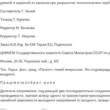
длиной и шириной их каналов прн разраоотке топологических чер
Составитель Г. Челей
Техред Т. Курилко
Редактор М. Бычкова
Корректор Т. Хворова
Заказ 619 Изд. № 438 Тираж 811 Подписное
ЦНИИПИ Государственного комитета Совета Министров СССР по д
Москва, )К-35, Раушская наб., д. 4/5
Тип. Харьк. фил. пред. «Патент» тежей микросхем. Это подтверж
входного.
П р е д гм е т,и з о б р e т -.е н и я
Делитель напряжения, сод;ржащий два последовательно соединенн
проводимости, причем затвор одного чз транзисторов присоединен 
линейной зависимости выходного напряжения от входного, затвор в