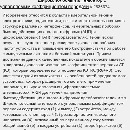
Широкополосный аттенюатор с
управляемым коэффициентом передачи
// 2536674
Изобретение относится к области измерительной техники,
электротехники, радиотехники, связи и может использоваться в
структуре различных интерфейсов, измерительных приборах,
быстродействующих аналого-цифровых (АЦП) и
цифроаналоговых (ПАП) преобразователях. Технический
результат - существенное расширение диапазона рабочих
частот устройства и повышение его быстродействия при работе
с импульсными сигналами большой амплитуды. Причем
достижение данных качественных показателей обеспечивается
в широком диапазоне изменения коэффициентов передачи AT
(K0), который определяется отношением K0=R6/(R6+R3). Это
является одной из замечательных особенностей предлагаемого
устройства, которая расширяет области его применения,
например, в широкополосных цифроуправляемых
аттенюаторах, R-2R делителей напряжения
быстродействующих аналого-цифровых преобразователей и т.п.
Широкополосный аттенюатор с управляемым коэффициентом
передачи содержит вход (1) и выход (2) устройства, между
которыми включен первый (3) резистор, источник входного
напряжения (4), включенный по переменному току между
общей шиной (5) и входом устройства (1), второй резистор (6),