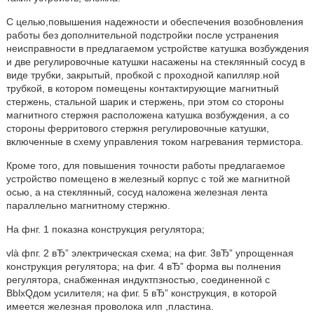
С целью,повышения надежности и обеспечения возобновления
работы без дополнительной подстройки после устранения
неисправности в предлагаемом устройстве катушка возбуждения
и две регулировочные катушки насажены на стеклянный сосуд в
виде трубки, закрытый, пробкой с проходной капилляр.ной
трубкой, в котором помещены контактирующие магнитный
стержень, стальной шарик и стержень, при этом со стороны
магнитного стержня расположена катушка возбуждения, а со
стороны ферритового стержня регулировочные катушки,
включенные в схему управления током нагревания термистора.
Кроме того, для повышения точности работы предлагаемое
устройство помещено в железный корпус с той же магнитной
осью, а на стеклянный, сосуд наложена железная лента
параллельно магнитному стержню.
На фнг. 1 показна конструкция регулятора;
vlà фпг. 2 вЂ” электрическая схема; на фиг. 3вЂ” упрощенная
конструкция регулятора; на фиг. 4 вЂ” форма вы полнения
регулятора, снабженная индуктпзностью, соединенной с
BblxQдом усилителя; на фиг. 5 вЂ” конструкция, в которой
имеется железная проволока илп ,пластина.