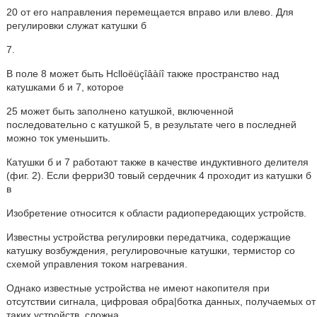
20 от его направления перемещается вправо или влево. Для
регулировки служат катушки б
7.
В поле 8 может быть Hclloëüçîâàíî также пространство над
катушками б и 7, которое
25 может быть заполнено катушкой, включенной
последовательно с катушкой 5, в результате чего в последней
можно ток уменьшить.
Катушки б и 7 работают также в качестве индуктивного делителя
(фиг. 2). Если ферри30 товый сердечник 4 проходит из катушки б
в
Изобретение относится к области радиопередающих устройств.
Известны устройства регулировки передатчика, содержащие
катушку возбуждения, регулировочные катушки, термистор со
схемой управления током нагревания.
Однако известные устройства не имеют накопителя при
отсутствии сигнала, цифровая обра|ботка данных, получаемых от
таких устройств, сложна.