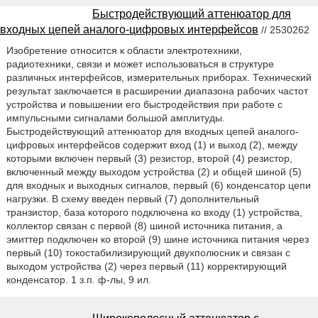
Быстродействующий аттенюатор для
входных цепей аналого-цифровых интерфейсов
// 2530262
Изобретение относится к области электротехники,
радиотехники, связи и может использоваться в структуре
различных интерфейсов, измерительных приборах. Технический
результат заключается в расширении диапазона рабочих частот
устройства и повышении его быстродействия при работе с
импульсными сигналами большой амплитуды.
Быстродействующий аттенюатор для входных цепей аналого-
цифровых интерфейсов содержит вход (1) и выход (2), между
которыми включен первый (3) резистор, второй (4) резистор,
включенный между выходом устройства (2) и общей шиной (5)
для входных и выходных сигналов, первый (6) конденсатор цепи
нагрузки. В схему введен первый (7) дополнительный
транзистор, база которого подключена ко входу (1) устройства,
коллектор связан с первой (8) шиной источника питания, а
эмиттер подключен ко второй (9) шине источника питания через
первый (10) токостабилизирующий двухполюсник и связан с
выходом устройства (2) через первый (11) корректирующий
конденсатор. 1 з.п. ф-лы, 9 ил.