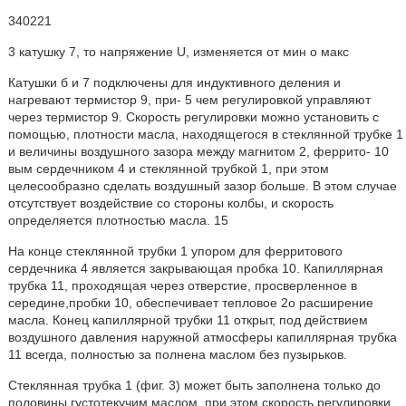
340221
3 катушку 7, то напряжение U, изменяется от мин о макс
Катушки б и 7 подключены для индуктивного деления и
нагревают термистор 9, при- 5 чем регулировкой управляют
через термистор 9. Скорость регулировки можно установить с
помощью, плотности масла, находящегося в стеклянной трубке 1
и величины воздушного зазора между магнитом 2, феррито- 10
вым сердечником 4 и стеклянной трубкой 1, при этом
целесообразно сделать воздушный зазор больше. B этом случае
отсутствует воздействие со стороны колбы, и скорость
определяется плотностью масла. 15
На конце стеклянной трубки 1 упором для ферритового
сердечника 4 является закрывающая пробка 10. Капиллярная
трубка 11, проходящая через отверстие, просверленное в
середине,пробки 10, обеспечивает тепловое 2о расширение
масла. Конец капиллярной трубки 11 открыт, под действием
воздушного давления наружной атмосферы капиллярная трубка
11 всегда, полностью за полнена маслом без пузырьков.
Стеклянная трубка 1 (фиг. 3) может быть заполнена только до
половины густотекучим маслом, при этом скорость регулировки