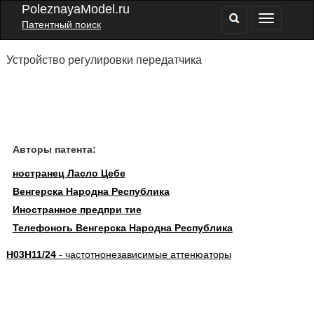
PoleznayaModel.ru
Патентный поиск
Устройство регулировки передатчика
Авторы патента:
ностранец Ласло Цебе
Венгерска Народна Республика
Иностранное предпри тие
Телефоногь Венгерска Народна Республика
H03H11/24
- частотнонезависимые аттенюаторы