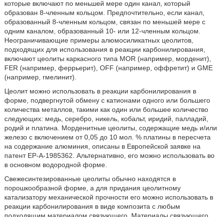
которые включают по меньшей мере один канал, который
образован 8-членным кольцом. Предпочтительно, если канал,
образованный 8-членным кольцом, связан по меньшей мере с
одним каналом, образованный 10- или 12-членным кольцом.
Неограничивающие примеры алюмосиликатных цеолитов,
подходящих для использования в реакции карбонилирования,
включают цеолиты каркасного типа MOR (например, морденит),
FER (например, феррьерит), OFF (например, оффретит) и GME
(например, гмелинит).
Цеолит можно использовать в реакции карбонилирования в
форме, подвергнутой обмену с катионами одного или большего
количества металлов, такими как один или большее количество
следующих: медь, серебро, никель, кобальт, иридий, палладий,
родий и платина. Морденитные цеолиты, содержащие медь и/или
железо с включением от 0,05 до 10 мол. % платины в пересчета
на содержание алюминия, описаны в Европейской заявке на
патент ЕР-А-1985362. Альтернативно, его можно использовать во
в основном водородной форме.
Свежесинтезированные цеолиты обычно находятся в
порошкообразной форме, а для придания цеолитному
катализатору механической прочности его можно использовать в
реакции карбонилирования в виде композита с любым
подходящим материалом связующего. Материалы связующего