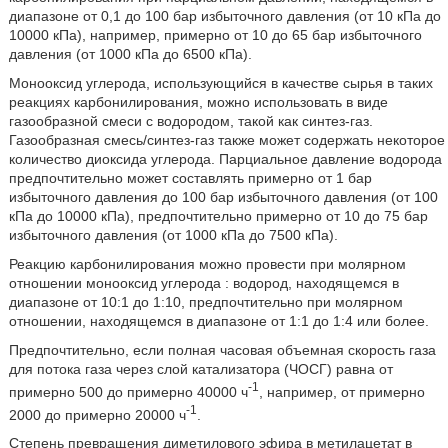
диапазоне от 0,1 до 100 бар избыточного давления (от 10 кПа до
10000 кПа), например, примерно от 10 до 65 бар избыточного
давления (от 1000 кПа до 6500 кПа).
Монооксид углерода, использующийся в качестве сырья в таких
реакциях карбонилирования, можно использовать в виде
газообразной смеси с водородом, такой как синтез-газ.
Газообразная смесь/синтез-газ также может содержать некоторое
количество диоксида углерода. Парциальное давление водорода
предпочтительно может составлять примерно от 1 бар
избыточного давления до 100 бар избыточного давления (от 100
кПа до 10000 кПа), предпочтительно примерно от 10 до 75 бар
избыточного давления (от 1000 кПа до 7500 кПа).
Реакцию карбонилирования можно провести при молярном
отношении монооксид углерода : водород, находящемся в
диапазоне от 10:1 до 1:10, предпочтительно при молярном
отношении, находящемся в диапазоне от 1:1 до 1:4 или более.
Предпочтительно, если полная часовая объемная скорость газа
для потока газа через слой катализатора (ЧОСГ) равна от
-1
примерно 500 до примерно 40000 ч
, например, от примерно
-1
2000 до примерно 20000 ч
.
Степень превращения диметилового эфира в метилацетат в