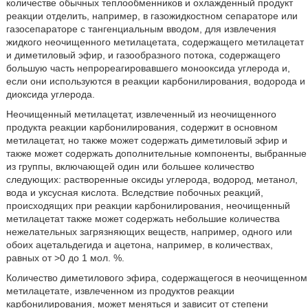
количестве обычных теплообменников и охлажденный продукт
реакции отделить, например, в газожидкостном сепараторе или
газосепараторе с тангенциальным вводом, для извлечения
жидкого неочищенного метилацетата, содержащего метилацетат
и диметиловый эфир, и газообразного потока, содержащего
большую часть непрореагировавшего монооксида углерода и,
если они используются в реакции карбонилирования, водорода и
диоксида углерода.
Неочищенный метилацетат, извлеченный из неочищенного
продукта реакции карбонилирования, содержит в основном
метилацетат, но также может содержать диметиловый эфир и
также может содержать дополнительные компоненты, выбранные
из группы, включающей один или большее количество
следующих: растворенные оксиды углерода, водород, метанол,
вода и уксусная кислота. Вследствие побочных реакций,
происходящих при реакции карбонилирования, неочищенный
метилацетат также может содержать небольшие количества
нежелательных загрязняющих веществ, например, одного или
обоих ацетальдегида и ацетона, например, в количествах,
равных от >0 до 1 мол. %.
Количество диметилового эфира, содержащегося в неочищенном
метилацетате, извлеченном из продуктов реакции
карбонилирования, может меняться и зависит от степени