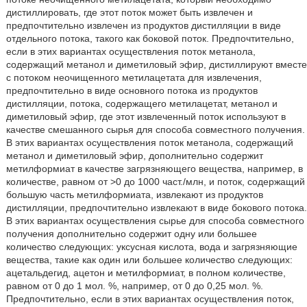
дистиллировать, где этот поток может быть извлечен и
предпочтительно извлечен из продуктов дистилляции в виде
отдельного потока, такого как боковой поток. Предпочтительно,
если в этих вариантах осуществления поток метанола,
содержащий метанол и диметиловый эфир, дистиллируют вместе
с потоком неочищенного метилацетата для извлечения,
предпочтительно в виде основного потока из продуктов
дистилляции, потока, содержащего метилацетат, метанол и
диметиловый эфир, где этот извлеченный поток используют в
качестве смешанного сырья для способа совместного получения.
В этих вариантах осуществления поток метанола, содержащий
метанол и диметиловый эфир, дополнительно содержит
метилформиат в качестве загрязняющего вещества, например, в
количестве, равном от >0 до 1000 част./млн, и поток, содержащий
большую часть метилформиата, извлекают из продуктов
дистилляции, предпочтительно извлекают в виде бокового потока.
В этих вариантах осуществления сырье для способа совместного
получения дополнительно содержит одну или большее
количество следующих: уксусная кислота, вода и загрязняющие
вещества, такие как один или большее количество следующих:
ацетальдегид, ацетон и метилформиат, в полном количестве,
равном от 0 до 1 мол. %, например, от 0 до 0,25 мол. %.
Предпочтительно, если в этих вариантах осуществления поток,