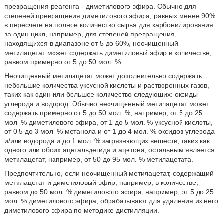
превращения реагента - диметилового эфира. Обычно для
степеней превращения диметилового эфира, равных менее 90%
в пересчете на полное количество сырья для карбонилирования
за один цикл, например, для степеней превращения,
находящихся в диапазоне от 5 до 60%, неочищенный
метилацетат может содержать диметиловый эфир в количестве,
равном примерно от 5 до 50 мол. %.
Неочищенный метилацетат может дополнительно содержать
небольшие количества уксусной кислоты и растворенных газов,
таких как один или большее количество следующих: оксиды
углерода и водород. Обычно неочищенный метилацетат может
содержать примерно от 5 до 50 мол. %, например, от 5 до 25
мол. % диметилового эфира, от 1 до 5 мол. % уксусной кислоты,
от 0,5 до 3 мол. % метанола и от 1 до 4 мол. % оксидов углерода
и/или водорода и до 1 мол. % загрязняющих веществ, таких как
одного или обоих ацетальдегида и ацетона, остальным является
метилацетат, например, от 50 до 95 мол. % метилацетата.
Предпочтительно, если неочищенный метилацетат, содержащий
метилацетат и диметиловый эфир, например, в количестве,
равном до 50 мол. % диметилового эфира, например, от 5 до 25
мол. % диметилового эфира, обрабатывают для удаления из него
диметилового эфира по методике дистилляции.