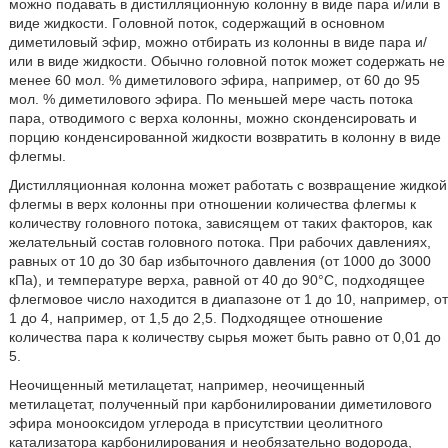
можно подавать в дистилляционную колонну в виде пара и/или в
виде жидкости. Головной поток, содержащий в основном
диметиловый эфир, можно отбирать из колонны в виде пара и/
или в виде жидкости. Обычно головной поток может содержать не
менее 60 мол. % диметилового эфира, например, от 60 до 95
мол. % диметилового эфира. По меньшей мере часть потока
пара, отводимого с верха колонны, можно сконденсировать и
порцию конденсированной жидкости возвратить в колонну в виде
флегмы.
Дистилляционная колонна может работать с возвращение жидкой
флегмы в верх колонны при отношении количества флегмы к
количеству головного потока, зависящем от таких факторов, как
желательный состав головного потока. При рабочих давлениях,
равных от 10 до 30 бар избыточного давления (от 1000 до 3000
кПа), и температуре верха, равной от 40 до 90°С, подходящее
флегмовое число находится в диапазоне от 1 до 10, например, от
1 до 4, например, от 1,5 до 2,5. Подходящее отношение
количества пара к количеству сырья может быть равно от 0,01 до
5.
Неочищенный метилацетат, например, неочищенный
метилацетат, полученный при карбонилировании диметилового
эфира монооксидом углерода в присутствии цеолитного
катализатора карбонилирования и необязательно водорода,