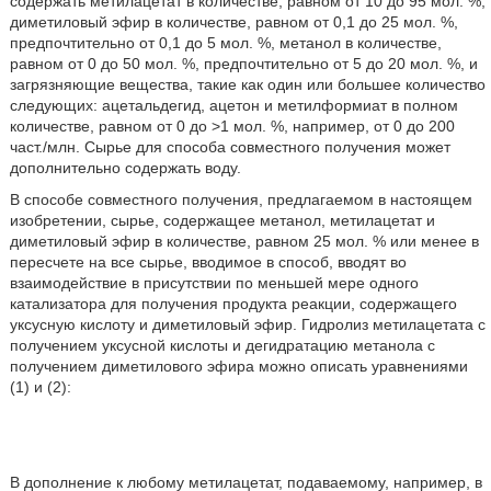
содержать метилацетат в количестве, равном от 10 до 95 мол. %,
диметиловый эфир в количестве, равном от 0,1 до 25 мол. %,
предпочтительно от 0,1 до 5 мол. %, метанол в количестве,
равном от 0 до 50 мол. %, предпочтительно от 5 до 20 мол. %, и
загрязняющие вещества, такие как один или большее количество
следующих: ацетальдегид, ацетон и метилформиат в полном
количестве, равном от 0 до >1 мол. %, например, от 0 до 200
част./млн. Сырье для способа совместного получения может
дополнительно содержать воду.
В способе совместного получения, предлагаемом в настоящем
изобретении, сырье, содержащее метанол, метилацетат и
диметиловый эфир в количестве, равном 25 мол. % или менее в
пересчете на все сырье, вводимое в способ, вводят во
взаимодействие в присутствии по меньшей мере одного
катализатора для получения продукта реакции, содержащего
уксусную кислоту и диметиловый эфир. Гидролиз метилацетата с
получением уксусной кислоты и дегидратацию метанола с
получением диметилового эфира можно описать уравнениями
(1) и (2):
В дополнение к любому метилацетат, подаваемому, например, в