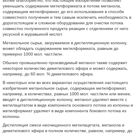
Более благоприятно, что настоящее изобретение позволяет
уменьшить содержание метилформиата в потоке метанола,
содержащем метилформиат, до его использования в способе
совместного получения и тем самым исключить необходимость в
дорогостоящем и сложном оборудовании для очистки потока
совместно полученного продукта реакции с отделением от него
уксусной и муравьиной кислот.
Метанольное сырье, загружаемое в дистилляционную колонну,
может обладать содержанием метилформиата, равным до
примерно 1000 мол. част./млн.
Обычно промышленно производимый метанол также содержит
некоторое количество диметилового эфира и может содержать,
например, до 60 мол. % диметилового эфира.
В некоторых или во всех вариантах осуществления настоящего
изобретения метанольное сырье, содержащее метилформиат,
например, в количествах, равных 1000 мол. част./млн или менее,
вводят в дистилляционную колонну, метанол удаляют вместе с
метилацетатом в виде компонента основного потока из колонны и
метилформиат удаляют в виде компонента бокового потока из
колонны.
Дистилляция смеси неочищенного метилацетата, метанола и
диметилового эфира в полном количестве, равном, например, до