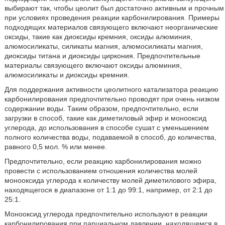
выбирают так, чтобы цеолит был достаточно активным и прочным
при условиях проведения реакции карбонилирования. Примеры
подходящих материалов связующего включают неорганические
оксиды, такие как диоксиды кремния, оксиды алюминия,
алюмосиликаты, силикаты магния, алюмосиликаты магния,
диоксиды титана и диоксиды циркония. Предпочтительные
материалы связующего включают оксиды алюминия,
алюмосиликаты и диоксиды кремния.
Для поддержания активности цеолитного катализатора реакцию
карбонилирования предпочтительно проводят при очень низком
содержании воды. Таким образом, предпочтительно, если
загрузки в способ, такие как диметиловый эфир и монооксид
углерода, до использования в способе сушат с уменьшением
полного количества воды, подаваемой в способ, до количества,
равного 0,5 мол. % или менее.
Предпочтительно, если реакцию карбонилирования можно
провести с использованием отношения количества молей
монооксида углерода к количеству молей диметилового эфира,
находящегося в диапазоне от 1:1 до 99:1, например, от 2:1 до
25:1.
Монооксид углерода предпочтительно используют в реакции
карбонилирования при парциальном давлении, находящемся в