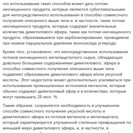
что использование таких способов может дать потоки
неочищенного продукта, которые являются субоптимальными
для непосредственного использования в способах совместного
получения описанного выше типа и, в частности, такие потоки
неочищенного продукта, которые содержат значительные
количества диметилового эфира, такие как потоки неочищенного
продукта, образовавшиеся при карбонилировании, проводимом
при низком парциальном давлении монооксида углерода.
Кроме того, установлено, что непосредственное использование
потоков неочищенного метилацетатного сырья, обладающих
довольно большими содержаниями диметилового, эфира в
способах совместного получения описанного выше типа
подавляет образование диметилового эфира и/или уксусной
кислоты. Этот недостаток может дополнительно усиливаться при
использовании промышленных источников метанола, которые
обычно содержат диметиловый эфир и в количествах, которые
могут превышать 25 мол. %.
Таким образом, сохраняется необходимость в улучшенном
способе совместного получения уксусной кислоты и
диметилового эфира из потоков метанола и метилацетата,
который характеризуется улучшенной степенью превращения по
меньшей мере диметилового эфира, и, в частности, в