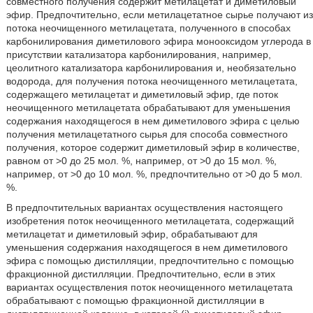
совместного получения содержит метилацетат и диметиловый
эфир. Предпочтительно, если метилацетатное сырье получают из
потока неочищенного метилацетата, полученного в способах
карбонилирования диметилового эфира монооксидом углерода в
присутствии катализатора карбонилирования, например,
цеолитного катализатора карбонилирования и, необязательно
водорода, для получения потока неочищенного метилацетата,
содержащего метилацетат и диметиловый эфир, где поток
неочищенного метилацетата обрабатывают для уменьшения
содержания находящегося в нем диметилового эфира с целью
получения метилацетатного сырья для способа совместного
получения, которое содержит диметиловый эфир в количестве,
равном от >0 до 25 мол. %, например, от >0 до 15 мол. %,
например, от >0 до 10 мол. %, предпочтительно от >0 до 5 мол.
%.
В предпочтительных вариантах осуществления настоящего
изобретения поток неочищенного метилацетата, содержащий
метилацетат и диметиловый эфир, обрабатывают для
уменьшения содержания находящегося в нем диметилового
эфира с помощью дистилляции, предпочтительно с помощью
фракционной дистилляции. Предпочтительно, если в этих
вариантах осуществления поток неочищенного метилацетата
обрабатывают с помощью фракционной дистилляции в