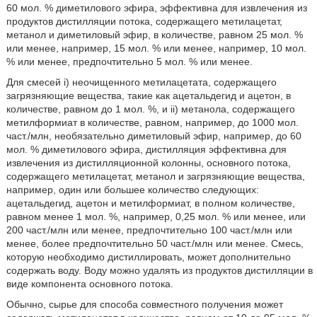
60 мол. % диметилового эфира, эффективна для извлечения из
продуктов дистилляции потока, содержащего метилацетат,
метанол и диметиловый эфир, в количестве, равном 25 мол. %
или менее, например, 15 мол. % или менее, например, 10 мол.
% или менее, предпочтительно 5 мол. % или менее.
Для смесей i) неочищенного метилацетата, содержащего
загрязняющие вещества, такие как ацетальдегид и ацетон, в
количестве, равном до 1 мол. %, и ii) метанола, содержащего
метилформиат в количестве, равном, например, до 1000 мол.
част./млн, необязательно диметиловый эфир, например, до 60
мол. % диметилового эфира, дистилляция эффективна для
извлечения из дистилляционной колонны, основного потока,
содержащего метилацетат, метанол и загрязняющие вещества,
например, один или большее количество следующих:
ацетальдегид, ацетон и метилформиат, в полном количестве,
равном менее 1 мол. %, например, 0,25 мол. % или менее, или
200 част./млн или менее, предпочтительно 100 част./млн или
менее, более предпочтительно 50 част./млн или менее. Смесь,
которую необходимо дистиллировать, может дополнительно
содержать воду. Воду можно удалять из продуктов дистилляции в
виде компонента основного потока.
Обычно, сырье для способа совместного получения может