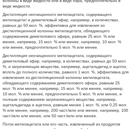
колонны в виде жидкости или в виде пара, предпочтительно в
виде жидкости.
Дистилляция неочищенного метилацетата, содержащего
метилацетат и диметиловый эфир, например, в количествах,
равных до 50 мол. %, эффективна для извлечения из
дистилляционной колонны метилацетата, обладающего
содержанием диметилового эфира, равным 25 мол. % или
менее, например, 15 мол. % или менее, например, 10 мол. %
или менее, предпочтительно 5 мол. % или менее.
Дистилляция неочищенного метилацетата, содержащего
диметиловый эфир, например, в количествах, равных до 50 мол.
%, и загрязняющие вещества, например, ацетальдегид и ацетон,
вплоть до полного количества, равного 1 мол. %, эффективна для
извлечения из дистилляционной колонны метилацетата,
обладающего содержанием диметилового эфира, равным 25
мол. % или менее, например, 15 мол. % или менее, например,
10 мол. % или менее, предпочтительно 5 мол. % или менее, и
полным содержанием загрязняющего вещества, например,
ацетальдегида и ацетона, равным менее 1 мол. %, или 0,25 мол.
% или менее, например, 200 част./млн или менее, например, 100
част./млн или менее, или 50 част./млн или менее.
Поток метилацетата или его часть, извлеченный из продуктов