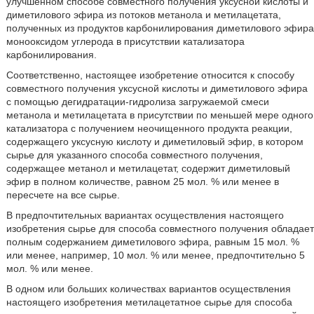
улучшенном способе совместного получения уксусной кислоты и
диметилового эфира из потоков метанола и метилацетата,
полученных из продуктов карбонилирования диметилового эфира
монооксидом углерода в присутствии катализатора
карбонилирования.
Соответственно, настоящее изобретение относится к способу
совместного получения уксусной кислоты и диметилового эфира
с помощью дегидратации-гидролиза загружаемой смеси
метанола и метилацетата в присутствии по меньшей мере одного
катализатора с получением неочищенного продукта реакции,
содержащего уксусную кислоту и диметиловый эфир, в котором
сырье для указанного способа совместного получения,
содержащее метанол и метилацетат, содержит диметиловый
эфир в полном количестве, равном 25 мол. % или менее в
пересчете на все сырье.
В предпочтительных вариантах осуществления настоящего
изобретения сырье для способа совместного получения обладает
полным содержанием диметилового эфира, равным 15 мол. %
или менее, например, 10 мол. % или менее, предпочтительно 5
мол. % или менее.
В одном или больших количествах вариантов осуществления
настоящего изобретения метилацетатное сырье для способа