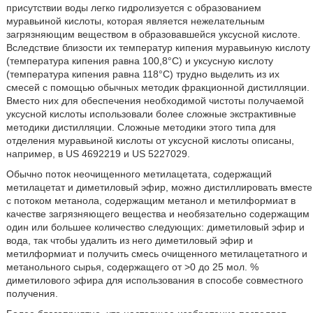
присутствии воды легко гидролизуется с образованием
муравьиной кислоты, которая является нежелательным
загрязняющим веществом в образовавшейся уксусной кислоте.
Вследствие близости их температур кипения муравьиную кислоту
(температура кипения равна 100,8°С) и уксусную кислоту
(температура кипения равна 118°С) трудно выделить из их
смесей с помощью обычных методик фракционной дистилляции.
Вместо них для обеспечения необходимой чистоты получаемой
уксусной кислоты использовали более сложные экстрактивные
методики дистилляции. Сложные методики этого типа для
отделения муравьиной кислоты от уксусной кислоты описаны,
например, в US 4692219 и US 5227029.
Обычно поток неочищенного метилацетата, содержащий
метилацетат и диметиловый эфир, можно дистиллировать вместе
с потоком метанола, содержащим метанол и метилформиат в
качестве загрязняющего вещества и необязательно содержащим
один или большее количество следующих: диметиловый эфир и
вода, так чтобы удалить из него диметиловый эфир и
метилформиат и получить смесь очищенного метилацетатного и
метанольного сырья, содержащего от >0 до 25 мол. %
диметилового эфира для использования в способе совместного
получения.