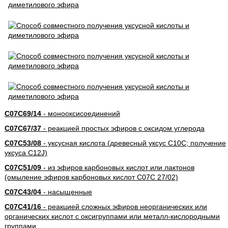
C07C69/14
- монооксисоединений
C07C67/37
- реакцией простых эфиров с оксидом углерода
C07C53/08
- уксусная кислота (древесный уксус C10C; получение
уксуса C12J)
C07C51/09
- из эфиров карбоновых кислот или лактонов
(омыление эфиров карбоновых кислот C07C 27/02)
C07C43/04
- насыщенные
C07C41/16
- реакцией сложных эфиров неорганических или
органических кислот с оксигруппами или металл-кислородными
группами