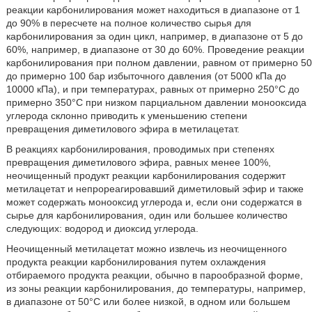
реакции карбонилирования может находиться в диапазоне от 1
до 90% в пересчете на полное количество сырья для
карбонилирования за один цикл, например, в диапазоне от 5 до
60%, например, в диапазоне от 30 до 60%. Проведение реакции
карбонилирования при полном давлении, равном от примерно 50
до примерно 100 бар избыточного давления (от 5000 кПа до
10000 кПа), и при температурах, равных от примерно 250°С до
примерно 350°С при низком парциальном давлении монооксида
углерода склонно приводить к уменьшению степени
превращения диметилового эфира в метилацетат.
В реакциях карбонилирования, проводимых при степенях
превращения диметилового эфира, равных менее 100%,
неочищенный продукт реакции карбонилирования содержит
метилацетат и непрореагировавший диметиловый эфир и также
может содержать монооксид углерода и, если они содержатся в
сырье для карбонилирования, один или большее количество
следующих: водород и диоксид углерода.
Неочищенный метилацетат можно извлечь из неочищенного
продукта реакции карбонилирования путем охлаждения
отбираемого продукта реакции, обычно в парообразной форме,
из зоны реакции карбонилирования, до температуры, например,
в диапазоне от 50°С или более низкой, в одном или большем