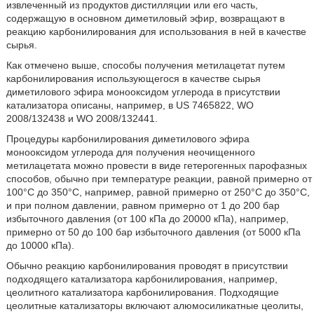
извлеченный из продуктов дистилляции или его часть,
содержащую в основном диметиловый эфир, возвращают в
реакцию карбонилирования для использования в ней в качестве
сырья.
Как отмечено выше, способы получения метилацетат путем
карбонилирования использующегося в качестве сырья
диметилового эфира монооксидом углерода в присутствии
катализатора описаны, например, в US 7465822, WO
2008/132438 и WO 2008/132441.
Процедуры карбонилирования диметилового эфира
монооксидом углерода для получения неочищенного
метилацетата можно провести в виде гетерогенных парофазных
способов, обычно при температуре реакции, равной примерно от
100°С до 350°С, например, равной примерно от 250°С до 350°С,
и при полном давлении, равном примерно от 1 до 200 бар
избыточного давления (от 100 кПа до 20000 кПа), например,
примерно от 50 до 100 бар избыточного давления (от 5000 кПа
до 10000 кПа).
Обычно реакцию карбонилирования проводят в присутствии
подходящего катализатора карбонилирования, например,
цеолитного катализатора карбонилирования. Подходящие
цеолитные катализаторы включают алюмосиликатные цеолиты,