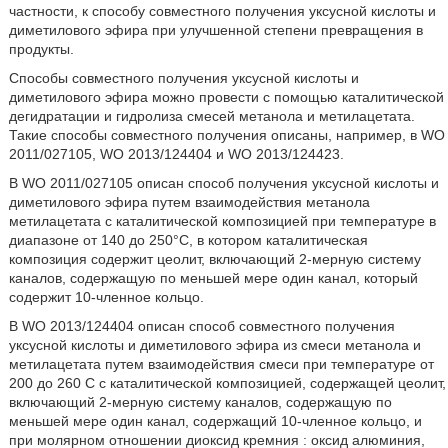
частности, к способу совместного получения уксусной кислоты и
диметилового эфира при улучшенной степени превращения в
продукты.
Способы совместного получения уксусной кислоты и
диметилового эфира можно провести с помощью каталитической
дегидратации и гидролиза смесей метанола и метилацетата.
Такие способы совместного получения описаны, например, в WO
2011/027105, WO 2013/124404 и WO 2013/124423.
В WO 2011/027105 описан способ получения уксусной кислоты и
диметилового эфира путем взаимодействия метанола
метилацетата с каталитической композицией при температуре в
диапазоне от 140 до 250°С, в котором каталитическая
композиция содержит цеолит, включающий 2-мерную систему
каналов, содержащую по меньшей мере один канал, который
содержит 10-членное кольцо.
В WO 2013/124404 описан способ совместного получения
уксусной кислоты и диметилового эфира из смеси метанола и
метилацетата путем взаимодействия смеси при температуре от
200 до 260 C с каталитической композицией, содержащей цеолит,
включающий 2-мерную систему каналов, содержащую по
меньшей мере один канал, содержащий 10-членное кольцо, и
при молярном отношении диоксид кремния : оксид алюминия,