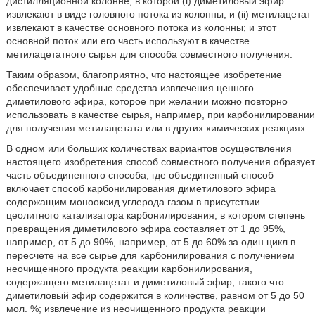
дистилляционной колонне, в которой (i) диметиловый эфир
извлекают в виде головного потока из колонны; и (ii) метилацетат
извлекают в качестве основного потока из колонны; и этот
основной поток или его часть используют в качестве
метилацетатного сырья для способа совместного получения.
Таким образом, благоприятно, что настоящее изобретение
обеспечивает удобные средства извлечения ценного
диметилового эфира, которое при желании можно повторно
использовать в качестве сырья, например, при карбонилировании
для получения метилацетата или в других химических реакциях.
В одном или больших количествах вариантов осуществления
настоящего изобретения способ совместного получения образует
часть объединенного способа, где объединенный способ
включает способ карбонилирования диметилового эфира
содержащим монооксид углерода газом в присутствии
цеолитного катализатора карбонилирования, в котором степень
превращения диметилового эфира составляет от 1 до 95%,
например, от 5 до 90%, например, от 5 до 60% за один цикл в
пересчете на все сырье для карбонилирования с получением
неочищенного продукта реакции карбонилирования,
содержащего метилацетат и диметиловый эфир, такого что
диметиловый эфир содержится в количестве, равном от 5 до 50
мол. %; извлечение из неочищенного продукта реакции