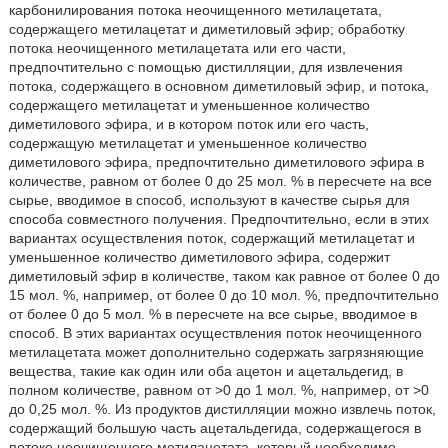
карбонилирования потока неочищенного метилацетата,
содержащего метилацетат и диметиловый эфир; обработку
потока неочищенного метилацетата или его части,
предпочтительно с помощью дистилляции, для извлечения
потока, содержащего в основном диметиловый эфир, и потока,
содержащего метилацетат и уменьшенное количество
диметилового эфира, и в котором поток или его часть,
содержащую метилацетат и уменьшенное количество
диметилового эфира, предпочтительно диметилового эфира в
количестве, равном от более 0 до 25 мол. % в пересчете на все
сырье, вводимое в способ, используют в качестве сырья для
способа совместного получения. Предпочтительно, если в этих
вариантах осуществления поток, содержащий метилацетат и
уменьшенное количество диметилового эфира, содержит
диметиловый эфир в количестве, таком как равное от более 0 до
15 мол. %, например, от более 0 до 10 мол. %, предпочтительно
от более 0 до 5 мол. % в пересчете на все сырье, вводимое в
способ. В этих вариантах осуществления поток неочищенного
метилацетата может дополнительно содержать загрязняющие
вещества, такие как один или оба ацетон и ацетальдегид, в
полном количестве, равном от >0 до 1 мол. %, например, от >0
до 0,25 мол. %. Из продуктов дистилляции можно извлечь поток,
содержащий большую часть ацетальдегида, содержащегося в
потоке неочищенного метилацетата, который необходимо