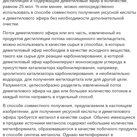
дистилляции и содержащий диметиловый эфир в количестве,
равном 25 мол. % или менее, можно непосредственно
использовать в способе совместного получения уксусной кислоты
и диметилового эфира без необходимости дополнительной
очистки.
Поток диметилового эфира или его часть, извлеченный из
продуктов дистилляции потока неочищенного метилацетата,
можно использовать в качестве сырья в способах, в которых
диметиловый эфир необходим в качестве исходного вещества,
такого как сырье для реакции карбонилирования, в которой
диметиловый эфир карбонилируют монооксидом углерода в
присутствии катализатора карбонилирования, например,
цеолитного катализатора карбонилирования, и необязательно
водорода, для получения метилацетата или для другой цели.
Разумеется, целесообразно разделить извлеченный поток
диметилового эфира на два или большее количество потоков и
каждый поток натравить в отдельный способ.
В способе совместного получения, предлагаемом в настоящем
изобретении, для получения уксусной кислоты и диметилового
эфира требуется метанол в качестве сырья. Обычно имеющиеся
в продаже источники метанола содержат небольшие количества
метилформиата, образовавшегося в качестве побочного продукта
в способе синтеза метанола. Однако метилформиат в