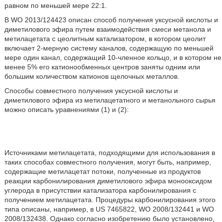
равном по меньшей мере 22:1.
В WO 2013/124423 описан способ получения уксусной кислоты и
диметилового эфира путем взаимодействия смеси метанола и
метилацетата с цеолитным катализатором, в котором цеолит
включает 2-мерную систему каналов, содержащую по меньшей
мере один канал, содержащий 10-членное кольцо, и в котором не
менее 5% его катионообменных центров заняты одним или
большим количеством катионов щелочных металлов.
Способы совместного получения уксусной кислоты и
диметилового эфира из метилацетатного и метанольного сырья
можно описать уравнениями (1) и (2):
Источниками метилацетата, подходящими для использования в
таких способах совместного получения, могут быть, например,
содержащие метилацетат потоки, полученные из продуктов
реакции карбонилирования диметилового эфира монооксидом
углерода в присутствии катализатора карбонилирования с
получением метилацетата. Процедуры карбонилирования этого
типа описаны, например, в US 7465822, WO 2008/132441 и WO
2008/132438. Однако согласно изобретению было установлено,