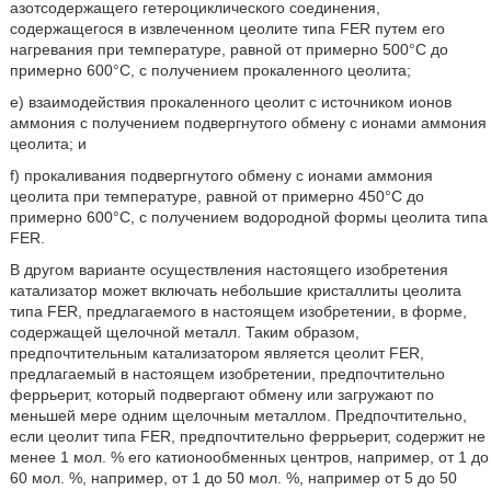
азотсодержащего гетероциклического соединения,
содержащегося в извлеченном цеолите типа FER путем его
нагревания при температуре, равной от примерно 500°С до
примерно 600°С, с получением прокаленного цеолита;
e) взаимодействия прокаленного цеолит с источником ионов
аммония с получением подвергнутого обмену с ионами аммония
цеолита; и
f) прокаливания подвергнутого обмену с ионами аммония
цеолита при температуре, равной от примерно 450°С до
примерно 600°С, с получением водородной формы цеолита типа
FER.
В другом варианте осуществления настоящего изобретения
катализатор может включать небольшие кристаллиты цеолита
типа FER, предлагаемого в настоящем изобретении, в форме,
содержащей щелочной металл. Таким образом,
предпочтительным катализатором является цеолит FER,
предлагаемый в настоящем изобретении, предпочтительно
феррьерит, который подвергают обмену или загружают по
меньшей мере одним щелочным металлом. Предпочтительно,
если цеолит типа FER, предпочтительно феррьерит, содержит не
менее 1 мол. % его катионообменных центров, например, от 1 до
60 мол. %, например, от 1 до 50 мол. %, например от 5 до 50