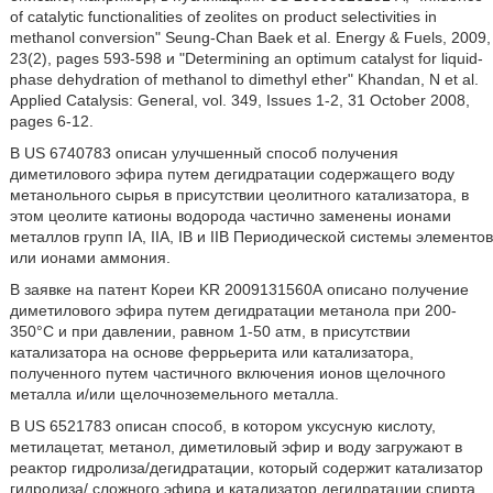
of catalytic functionalities of zeolites on product selectivities in
methanol conversion" Seung-Chan Baek et al. Energy & Fuels, 2009,
23(2), pages 593-598 и "Determining an optimum catalyst for liquid-
phase dehydration of methanol to dimethyl ether" Khandan, N et al.
Applied Catalysis: General, vol. 349, Issues 1-2, 31 October 2008,
pages 6-12.
В US 6740783 описан улучшенный способ получения
диметилового эфира путем дегидратации содержащего воду
метанольного сырья в присутствии цеолитного катализатора, в
этом цеолите катионы водорода частично заменены ионами
металлов групп IA, IIА, IB и IIВ Периодической системы элементов
или ионами аммония.
В заявке на патент Кореи KR 2009131560А описано получение
диметилового эфира путем дегидратации метанола при 200-
350°С и при давлении, равном 1-50 атм, в присутствии
катализатора на основе феррьерита или катализатора,
полученного путем частичного включения ионов щелочного
металла и/или щелочноземельного металла.
В US 6521783 описан способ, в котором уксусную кислоту,
метилацетат, метанол, диметиловый эфир и воду загружают в
реактор гидролиза/дегидратации, который содержит катализатор
гидролиза/ сложного эфира и катализатор дегидратации спирта,