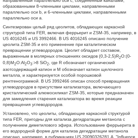
направленный параллельно оси с, соединенный каналами,
образованными 8-членными циклами, направленными
параллельно оси b, и 6-членными циклами, направленными
параллельно оси а.
Синтезирован целый ряд цеолитов, обладающих каркасной
структурой типа FER, включая феррьерит и ZSM-35, например, в
US 4016245 и US 3992466. В US 4016245 описано получение
цеолита ZSM-35 и его применение при каталитическом
превращении углеводородов. Цеолит обладает составом,
выраженным в молярных отношениях оксидов (0,3-2,5)R
O:(0-
2
0,8)M
O:Al
O
:>8 SiO
, где R обозначает органический
2
2
3
2
азотсодержащий катион и М обозначает катион щелочного
металла, и характеризуется особой порошковой
рентгенограммой. В US 3992466 описан способ превращения
углеводородов в присутствии катализатора, включающего
кристаллический алюмосиликат ZSM-35, которые предназначен
для замедления старения катализатора во время реакции
превращения углеводородов.
Установлено, что цеолиты, обладающие каркасной структурой
типа FER, пригодны для катализа дегидратации метанола с
получением диметилового эфира. Использование феррьерита в
его водородной форме для катализа дегидратации метанола
описано, например, в публикациях US 20090326281 А, "Influence