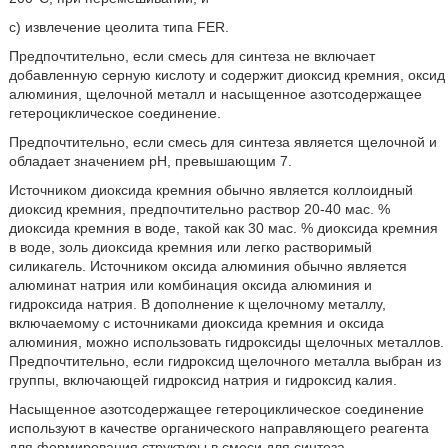
с) извлечение цеолита типа FER.
Предпочтительно, если смесь для синтеза не включает
добавленную серную кислоту и содержит диоксид кремния, оксид
алюминия, щелочной металл и насыщенное азотсодержащее
гетероциклическое соединение.
Предпочтительно, если смесь для синтеза является щелочной и
обладает значением рН, превышающим 7.
Источником диоксида кремния обычно является коллоидный
диоксид кремния, предпочтительно раствор 20-40 мас. %
диоксида кремния в воде, такой как 30 мас. % диоксида кремния
в воде, золь диоксида кремния или легко растворимый
силикагель. Источником оксида алюминия обычно является
алюминат натрия или комбинация оксида алюминия и
гидроксида натрия. В дополнение к щелочному металлу,
включаемому с источниками диоксида кремния и оксида
алюминия, можно использовать гидроксиды щелочных металлов.
Предпочтительно, если гидроксид щелочного металла выбран из
группы, включающей гидроксид натрия и гидроксид калия.
Насыщенное азотсодержащее гетероциклическое соединение
используют в качестве органического направляющего реагента
для формирования структуры в смеси для синтеза.