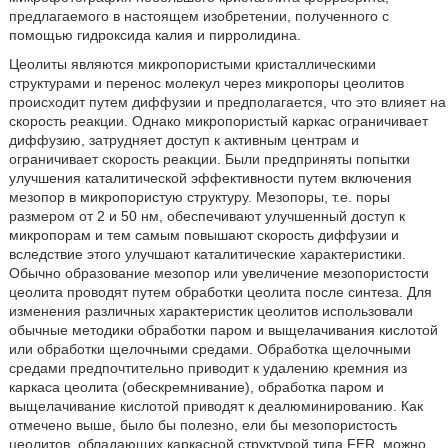
предлагаемого в настоящем изобретении, полученного с
помощью гидроксида калия и пирролидина.
Цеолиты являются микропористыми кристаллическими
структурами и перенос молекул через микропоры цеолитов
происходит путем диффузии и предполагается, что это влияет на
скорость реакции. Однако микропористый каркас ограничивает
диффузию, затрудняет доступ к активным центрам и
ограничивает скорость реакции. Были предприняты попытки
улучшения каталитической эффективности путем включения
мезопор в микропористую структуру. Мезопоры, т.е. поры
размером от 2 и 50 нм, обеспечивают улучшенный доступ к
микропорам и тем самым повышают скорость диффузии и
вследствие этого улучшают каталитические характеристики.
Обычно образование мезопор или увеличение мезопористости
цеолита проводят путем обработки цеолита после синтеза. Для
изменения различных характеристик цеолитов использовали
обычные методики обработки паром и выщелачивания кислотой
или обработки щелочными средами. Обработка щелочными
средами предпочтительно приводит к удалению кремния из
каркаса цеолита (обескремнивание), обработка паром и
выщелачивание кислотой приводят к деалюминированию. Как
отмечено выше, было бы полезно, ели бы мезопористость
цеолитов, обладающих каркасной структурой типа FER, можно