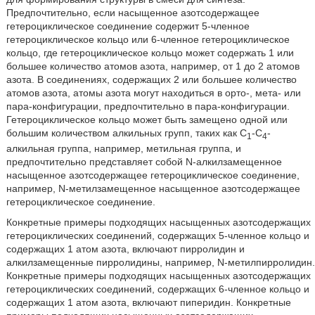
Предпочтительно, если насыщенное азотсодержащее
гетероциклическое соединение содержит 5-членное
гетероциклическое кольцо или 6-членное гетероциклическое
кольцо, где гетероциклическое кольцо может содержать 1 или
большее количество атомов азота, например, от 1 до 2 атомов
азота. В соединениях, содержащих 2 или большее количество
атомов азота, атомы азота могут находиться в орто-, мета- или
пара-конфигурации, предпочтительно в пара-конфигурации.
Гетероциклическое кольцо может быть замещено одной или
большим количеством алкильных групп, таких как С
-С
-
1
4
алкильная группа, например, метильная группа, и
предпочтительно представляет собой N-алкилзамещенное
насыщенное азотсодержащее гетероциклическое соединение,
например, N-метилзамещенное насыщенное азотсодержащее
гетероциклическое соединение.
Конкретные примеры подходящих насыщенных азотсодержащих
гетероциклических соединений, содержащих 5-членное кольцо и
содержащих 1 атом азота, включают пирролидин и
алкилзамещенные пирролидины, например, N-метилпирролидин.
Конкретные примеры подходящих насыщенных азотсодержащих
гетероциклических соединений, содержащих 6-членное кольцо и
содержащих 1 атом азота, включают пиперидин. Конкретные