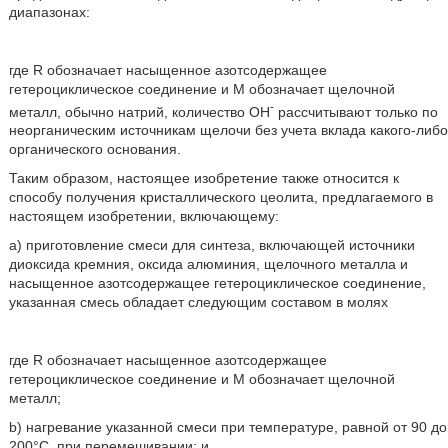
диапазонах:
где R обозначает насыщенное азотсодержащее
гетероциклическое соединение и М обозначает щелочной
-
металл, обычно натрий, количество ОН
рассчитывают только по
неорганическим источникам щелочи без учета вклада какого-либо
органического основания.
Таким образом, настоящее изобретение также относится к
способу получения кристаллического цеолита, предлагаемого в
настоящем изобретении, включающему:
a) приготовление смеси для синтеза, включающей источники
диоксида кремния, оксида алюминия, щелочного металла и
насыщенное азотсодержащее гетероциклическое соединение,
указанная смесь обладает следующим составом в молях
где R обозначает насыщенное азотсодержащее
гетероциклическое соединение и М обозначает щелочной
металл;
b) нагревание указанной смеси при температуре, равной от 90 до
200°С, при перемешивании; и