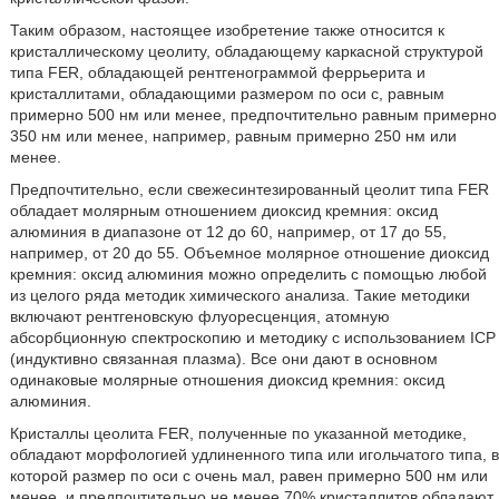
Таким образом, настоящее изобретение также относится к
кристаллическому цеолиту, обладающему каркасной структурой
типа FER, обладающей рентгенограммой феррьерита и
кристаллитами, обладающими размером по оси с, равным
примерно 500 нм или менее, предпочтительно равным примерно
350 нм или менее, например, равным примерно 250 нм или
менее.
Предпочтительно, если свежесинтезированный цеолит типа FER
обладает молярным отношением диоксид кремния: оксид
алюминия в диапазоне от 12 до 60, например, от 17 до 55,
например, от 20 до 55. Объемное молярное отношение диоксид
кремния: оксид алюминия можно определить с помощью любой
из целого ряда методик химического анализа. Такие методики
включают рентгеновскую флуоресценция, атомную
абсорбционную спектроскопию и методику с использованием ICP
(индуктивно связанная плазма). Все они дают в основном
одинаковые молярные отношения диоксид кремния: оксид
алюминия.
Кристаллы цеолита FER, полученные по указанной методике,
обладают морфологией удлиненного типа или игольчатого типа, в
которой размер по оси с очень мал, равен примерно 500 нм или
менее, и предпочтительно не менее 70% кристаллитов обладают