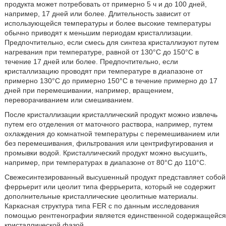
продукта может потребовать от примерно 5 ч и до 100 дней,
например, 17 дней или более. Длительность зависит от
использующейся температуры и более высокие температуры
обычно приводят к меньшим периодам кристаллизации.
Предпочтительно, если смесь для синтеза кристаллизуют путем
нагревания при температуре, равной от 130°С до 150°С в
течение 17 дней или более. Предпочтительно, если
кристаллизацию проводят при температуре в диапазоне от
примерно 130°С до примерно 150°С в течение примерно до 17
дней при перемешивании, например, вращением,
переворачиванием или смешиванием.
После кристаллизации кристаллический продукт можно извлечь
путем его отделения от маточного раствора, например, путем
охлаждения до комнатной температуры с перемешиванием или
без перемешивания, фильтрования или центрифугирования и
промывки водой. Кристаллический продукт можно высушить,
например, при температурах в диапазоне от 80°С до 110°С.
Свежесинтезированный высушенный продукт представляет собой
феррьерит или цеолит типа феррьерита, который не содержит
дополнительные кристаллические цеолитные материалы.
Каркасная структура типа FER с по данным исследования
помощью рентгенографии является единственной содержащейся
кристаллической фазой.