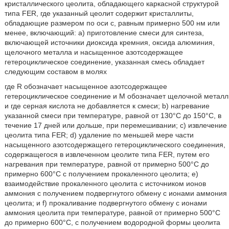
кристаллического цеолита, обладающего каркасной структурой
типа FER, где указанный цеолит содержит кристаллиты,
обладающие размером по оси с, равным примерно 500 нм или
менее, включающий: а) приготовление смеси для синтеза,
включающей источники диоксида кремния, оксида алюминия,
щелочного металла и насыщенное азотсодержащее
гетероциклическое соединение, указанная смесь обладает
следующим составом в молях
где R обозначает насыщенное азотсодержащее
гетероциклическое соединение и М обозначает щелочной металл
и где серная кислота не добавляется к смеси; b) нагревание
указанной смеси при температуре, равной от 130°С до 150°С, в
течение 17 дней или дольше, при перемешивании; c) извлечение
цеолита типа FER; d) удаление по меньшей мере части
насыщенного азотсодержащего гетероциклического соединения,
содержащегося в извлеченном цеолите типа FER, путем его
нагревания при температуре, равной от примерно 500°С до
примерно 600°C с получением прокаленного цеолита; e)
взаимодействие прокаленного цеолита с источником ионов
аммония с получением подвергнутого обмену с ионами аммония
цеолита; и f) прокаливание подвергнутого обмену с ионами
аммония цеолита при температуре, равной от примерно 500°С
до примерно 600°С, с получением водородной формы цеолита