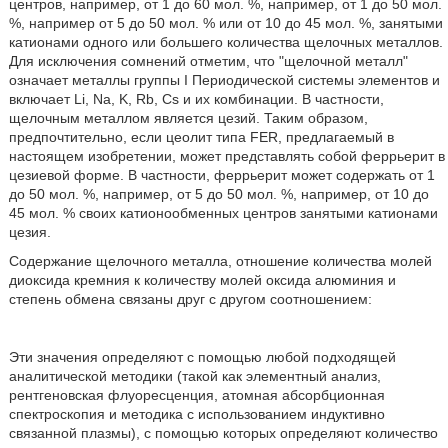
центров, например, от 1 до 60 мол. %, например, от 1 до 50 мол.
%, например от 5 до 50 мол. % или от 10 до 45 мол. %, занятыми
катионами одного или большего количества щелочных металлов.
Для исключения сомнений отметим, что "щелочной металл"
означает металлы группы I Периодической системы элементов и
включает Li, Na, K, Rb, Cs и их комбинации. В частности,
щелочным металлом является цезий. Таким образом,
предпочтительно, если цеолит типа FER, предлагаемый в
настоящем изобретении, может представлять собой феррьерит в
цезиевой форме. В частности, феррьерит может содержать от 1
до 50 мол. %, например, от 5 до 50 мол. %, например, от 10 до
45 мол. % своих катионообменных центров занятыми катионами
цезия.
Содержание щелочного металла, отношение количества молей
диоксида кремния к количеству молей оксида алюминия и
степень обмена связаны друг с другом соотношением:
Эти значения определяют с помощью любой подходящей
аналитической методики (такой как элементный анализ,
рентгеновская флуоресценция, атомная абсорбционная
спектроскопия и методика с использованием индуктивно
связанной плазмы), с помощью которых определяют количество