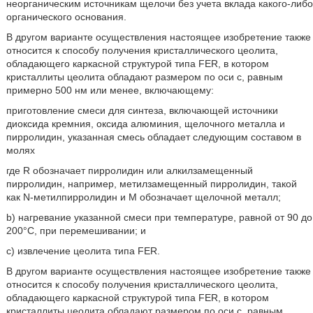
неорганическим источникам щелочи без учета вклада какого-либо
органического основания.
В другом варианте осуществления настоящее изобретение также
относится к способу получения кристаллического цеолита,
обладающего каркасной структурой типа FER, в котором
кристаллиты цеолита обладают размером по оси с, равным
примерно 500 нм или менее, включающему:
приготовление смеси для синтеза, включающей источники
диоксида кремния, оксида алюминия, щелочного металла и
пирролидин, указанная смесь обладает следующим составом в
молях
где R обозначает пирролидин или алкилзамещенный
пирролидин, например, метилзамещенный пирролидин, такой
как N-метилпирролидин и М обозначает щелочной металл;
b) нагревание указанной смеси при температуре, равной от 90 до
200°С, при перемешивании; и
c) извлечение цеолита типа FER.
В другом варианте осуществления настоящее изобретение также
относится к способу получения кристаллического цеолита,
обладающего каркасной структурой типа FER, в котором
кристаллиты цеолита обладают размером по оси с, равным