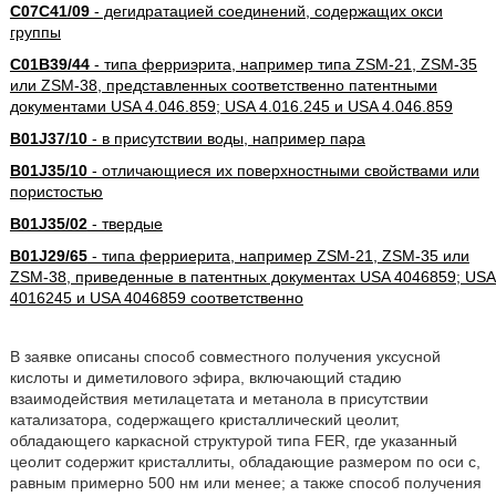
C07C41/09
- дегидратацией соединений, содержащих окси
группы
C01B39/44
- типа ферриэрита, например типа ZSM-21, ZSM-35
или ZSM-38, представленных соответственно патентными
документами USA 4.046.859; USA 4.016.245 и USA 4.046.859
B01J37/10
- в присутствии воды, например пара
B01J35/10
- отличающиеся их поверхностными свойствами или
пористостью
B01J35/02
- твердые
B01J29/65
- типа ферриерита, например ZSM-21, ZSM-35 или
ZSM-38, приведенные в патентных документах USA 4046859; USA
4016245 и USA 4046859 соответственно
В заявке описаны способ совместного получения уксусной
кислоты и диметилового эфира, включающий стадию
взаимодействия метилацетата и метанола в присутствии
катализатора, содержащего кристаллический цеолит,
обладающего каркасной структурой типа FER, где указанный
цеолит содержит кристаллиты, обладающие размером по оси с,
равным примерно 500 нм или менее; а также способ получения