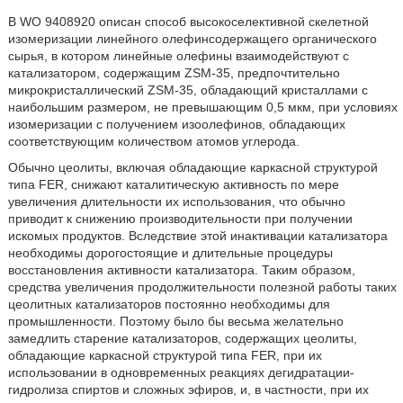
В WO 9408920 описан способ высокоселективной скелетной
изомеризации линейного олефинсодержащего органического
сырья, в котором линейные олефины взаимодействуют с
катализатором, содержащим ZSM-35, предпочтительно
микрокристаллический ZSM-35, обладающий кристаллами с
наибольшим размером, не превышающим 0,5 мкм, при условиях
изомеризации с получением изоолефинов, обладающих
соответствующим количеством атомов углерода.
Обычно цеолиты, включая обладающие каркасной структурой
типа FER, снижают каталитическую активность по мере
увеличения длительности их использования, что обычно
приводит к снижению производительности при получении
искомых продуктов. Вследствие этой инактивации катализатора
необходимы дорогостоящие и длительные процедуры
восстановления активности катализатора. Таким образом,
средства увеличения продолжительности полезной работы таких
цеолитных катализаторов постоянно необходимы для
промышленности. Поэтому было бы весьма желательно
замедлить старение катализаторов, содержащих цеолиты,
обладающие каркасной структурой типа FER, при их
использовании в одновременных реакциях дегидратации-
гидролиза спиртов и сложных эфиров, и, в частности, при их