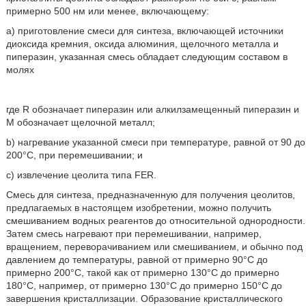
примерно 500 нм или менее, включающему:
а) приготовление смеси для синтеза, включающей источники
диоксида кремния, оксида алюминия, щелочного металла и
пиперазин, указанная смесь обладает следующим составом в
молях
где R обозначает пиперазин или алкилзамещенный пиперазин и
М обозначает щелочной металл;
b) нагревание указанной смеси при температуре, равной от 90 до
200°С, при перемешивании; и
c) извлечение цеолита типа FER.
Смесь для синтеза, предназначенную для получения цеолитов,
предлагаемых в настоящем изобретении, можно получить
смешиванием водных реагентов до относительной однородности.
Затем смесь нагревают при перемешивании, например,
вращением, переворачиванием или смешиванием, и обычно под
давлением до температуры, равной от примерно 90°С до
примерно 200°С, такой как от примерно 130°С до примерно
180°С, например, от примерно 130°С до примерно 150°С до
завершения кристаллизации. Образование кристаллического