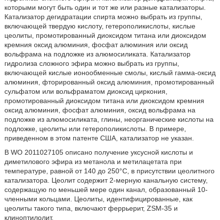
которыми могут быть один и тот же или разные катализаторы.
Катализатор дегидратации спирта можно выбрать из группы,
включающей твердую кислоту, гетерополикислоты, кислые
цеолиты, промотированный диоксидом титана или диоксидом
кремния оксид алюминия, фосфат алюминия или оксид
вольфрама на подложке из алюмосиликата. Катализатор
гидролиза сложного эфира можно выбрать из группы,
включающей кислые ионообменные смолы, кислый гамма-оксид
алюминия, фторированный оксид алюминия, промотированный
сульфатом или вольфраматом диоксид циркония,
промотированный диоксидом титана или диоксидом кремния
оксид алюминия, фосфат алюминия, оксид вольфрама на
подложке из алюмосиликата, глины, неорганические кислоты на
подложке, цеолиты или гетерополикислоты. В примере,
приведенном в этом патенте США, катализатор не указан.
В WO 2011027105 описано получение уксусной кислоты и
диметилового эфира из метанола и метилацетата при
температуре, равной от 140 до 250°С, в присутствии цеолитного
катализатора. Цеолит содержит 2-мерную канальную систему,
содержащую по меньшей мере один канал, образованный 10-
членными кольцами. Цеолиты, идентифицированные, как
цеолиты такого типа, включают феррьерит, ZSM-35 и
клиноптилолит.