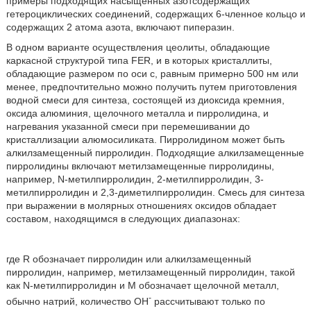
примеры подходящих насыщенных азотсодержащих
гетероциклических соединений, содержащих 6-членное кольцо и
содержащих 2 атома азота, включают пиперазин.
В одном варианте осуществления цеолиты, обладающие
каркасной структурой типа FER, и в которых кристаллиты,
обладающие размером по оси с, равным примерно 500 нм или
менее, предпочтительно можно получить путем приготовления
водной смеси для синтеза, состоящей из диоксида кремния,
оксида алюминия, щелочного металла и пирролидина, и
нагревания указанной смеси при перемешивании до
кристаллизации алюмосиликата. Пирролидином может быть
алкилзамещенный пирролидин. Подходящие алкилзамещенные
пирролидины включают метилзамещенные пирролидины,
например, N-метилпирролидин, 2-метилпирролидин, 3-
метилпирролидин и 2,3-диметилпирролидин. Смесь для синтеза
при выражении в молярных отношениях оксидов обладает
составом, находящимся в следующих диапазонах:
где R обозначает пирролидин или алкилзамещенный
пирролидин, например, метилзамещенный пирролидин, такой
как N-метилпирролидин и М обозначает щелочной металл,
-
обычно натрий, количество ОН
рассчитывают только по