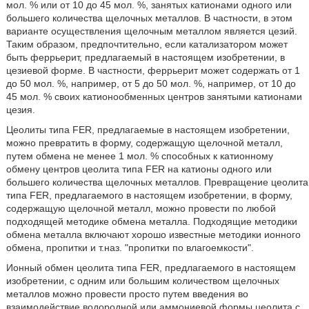
мол. % или от 10 до 45 мол. %, занятых катионами одного или
большего количества щелочных металлов. В частности, в этом
варианте осуществления щелочным металлом является цезий.
Таким образом, предпочтительно, если катализатором может
быть феррьерит, предлагаемый в настоящем изобретении, в
цезиевой форме. В частности, феррьерит может содержать от 1
до 50 мол. %, например, от 5 до 50 мол. %, например, от 10 до
45 мол. % своих катионообменных центров занятыми катионами
цезия.
Цеолиты типа FER, предлагаемые в настоящем изобретении,
можно превратить в форму, содержащую щелочной металл,
путем обмена не менее 1 мол. % способных к катионному
обмену центров цеолита типа FER на катионы одного или
большего количества щелочных металлов. Превращение цеолита
типа FER, предлагаемого в настоящем изобретении, в форму,
содержащую щелочной металл, можно провести по любой
подходящей методике обмена металла. Подходящие методики
обмена металла включают хорошо известные методики ионного
обмена, пропитки и т.наз. "пропитки по влагоемкости".
Ионный обмен цеолита типа FER, предлагаемого в настоящем
изобретении, с одним или большим количеством щелочных
металлов можно провести просто путем введения во
взаимодействие водородной или аммониевой формы цеолита с