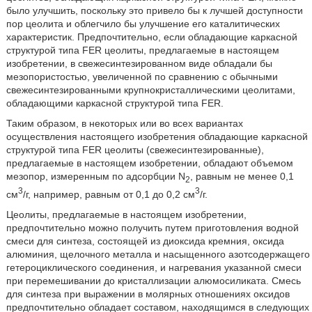
было улучшить, поскольку это привело бы к лучшей доступности
пор цеолита и облегчило бы улучшение его каталитических
характеристик. Предпочтительно, если обладающие каркасной
структурой типа FER цеолиты, предлагаемые в настоящем
изобретении, в свежесинтезированном виде обладали бы
мезопористостью, увеличенной по сравнению с обычными
свежесинтезированными крупнокристаллическими цеолитами,
обладающими каркасной структурой типа FER.
Таким образом, в некоторых или во всех вариантах
осуществления настоящего изобретения обладающие каркасной
структурой типа FER цеолиты (свежесинтезированные),
предлагаемые в настоящем изобретении, обладают объемом
мезопор, измеренным по адсорбции N
, равным не менее 0,1
2
3
3
см
/г, например, равным от 0,1 до 0,2 см
/г.
Цеолиты, предлагаемые в настоящем изобретении,
предпочтительно можно получить путем приготовления водной
смеси для синтеза, состоящей из диоксида кремния, оксида
алюминия, щелочного металла и насыщенного азотсодержащего
гетероциклического соединения, и нагревания указанной смеси
при перемешивании до кристаллизации алюмосиликата. Смесь
для синтеза при выражении в молярных отношениях оксидов
предпочтительно обладает составом, находящимся в следующих