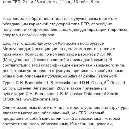
типа FER. 2 н. и 28 з.п. ф-лы, 11 ил., 16 табл., 9 пр.
Настоящее изобретение относится к улучшенным цеолитам,
обладающим каркасной структурой типа FER, способу их
получения и их применению в реакциях дегидратации-гидролиза
спиртов и сложных эфиров.
Цеолиты классифицируются Комиссией по структуре
Международной ассоциации по цеолитам в соответствии с
правилами Комиссии по номенклатуре цеолитов ИЮПАК
(Международный союз по чистой и прикладной химии). В
соответствии с этой классификацией цеолитам каркасного типа,
для которых установлена структура, приписаны трехбуквенные
коды и они описаны в публикации Atlas of Zeolite Framework
th
Types, C.H. Baerlocher, L.B. Mccusker and D.H. Olson, 6
Revised
Edition, Elsevier, Amsterdam, 2007 и также приведены в
публикации C.H. Baerlocher, L.B. Mccusker Database of Zeolite
Structures: www.iza-online.org.
Одним известным цеолитом, для которого установлена структура,
является материал, обозначенный, как FER, который
представляет собой кристаллический алюмосиликат, который
состоит из каналов, образованных 10-членными циклами,