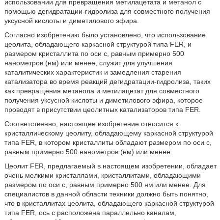
использовании для превращения метилацетата и метанол с
помощью дегидратации-гидролиза для совместного получения
уксусной кислоты и диметилового эфира.
Согласно изобретению было установлено, что использование
цеолита, обладающего каркасной структурой типа FER, и
размером кристаллита по оси с, равным примерно 500
нанометров (нм) или менее, служит для улучшения
каталитических характеристик и замедления старения
катализатора во время реакций дегидратации-гидролиза, таких
как превращения метанола и метилацетат для совместного
получения уксусной кислоты и диметилового эфира, которое
проводят в присутствии цеолитных катализаторов типа FER.
Соответственно, настоящее изобретение относится к
кристаллическому цеолиту, обладающему каркасной структурой
типа FER, в котором кристаллиты обладают размером по оси с,
равным примерно 500 нанометров (нм) или менее.
Цеолит FER, предлагаемый в настоящем изобретении, обладает
очень мелкими кристаллами, кристаллитами, обладающими
размером по оси с, равным примерно 500 нм или менее. Для
специалистов в данной области техники должно быть понятно,
что в кристаллитах цеолита, обладающего каркасной структурой
типа FER, ось с расположена параллельно каналам,