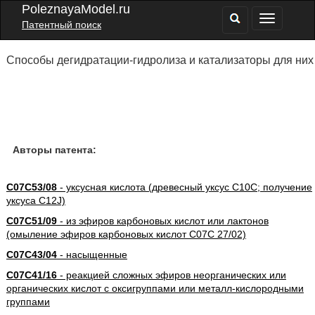
PoleznayaModel.ru
Патентный поиск
Способы дегидратации-гидролиза и катализаторы для них
Авторы патента:
C07C53/08
- уксусная кислота (древесный уксус C10C; получение
уксуса C12J)
C07C51/09
- из эфиров карбоновых кислот или лактонов
(омыление эфиров карбоновых кислот C07C 27/02)
C07C43/04
- насыщенные
C07C41/16
- реакцией сложных эфиров неорганических или
органических кислот с оксигруппами или металл-кислородными
группами