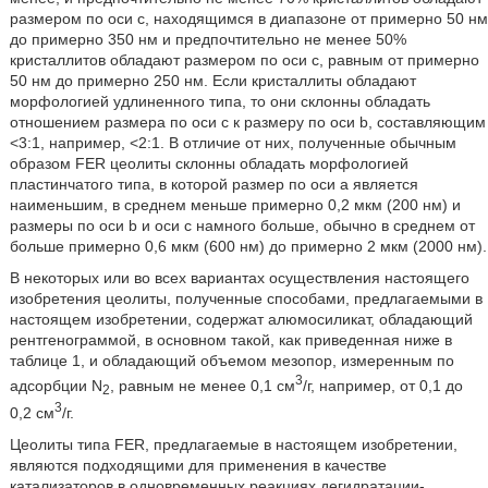
размером по оси с, находящимся в диапазоне от примерно 50 нм
до примерно 350 нм и предпочтительно не менее 50%
кристаллитов обладают размером по оси с, равным от примерно
50 нм до примерно 250 нм. Если кристаллиты обладают
морфологией удлиненного типа, то они склонны обладать
отношением размера по оси с к размеру по оси b, составляющим
<3:1, например, <2:1. В отличие от них, полученные обычным
образом FER цеолиты склонны обладать морфологией
пластинчатого типа, в которой размер по оси а является
наименьшим, в среднем меньше примерно 0,2 мкм (200 нм) и
размеры по оси b и оси с намного больше, обычно в среднем от
больше примерно 0,6 мкм (600 нм) до примерно 2 мкм (2000 нм).
В некоторых или во всех вариантах осуществления настоящего
изобретения цеолиты, полученные способами, предлагаемыми в
настоящем изобретении, содержат алюмосиликат, обладающий
рентгенограммой, в основном такой, как приведенная ниже в
таблице 1, и обладающий объемом мезопор, измеренным по
3
адсорбции N
, равным не менее 0,1 см
/г, например, от 0,1 до
2
3
0,2 см
/г.
Цеолиты типа FER, предлагаемые в настоящем изобретении,
являются подходящими для применения в качестве
катализаторов в одновременных реакциях дегидратации-