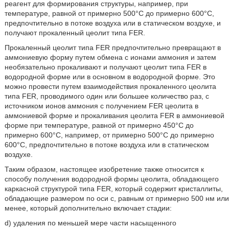
реагент для формирования структуры, например, при
температуре, равной от примерно 500°С до примерно 600°С,
предпочтительно в потоке воздуха или в статическом воздухе, и
получают прокаленный цеолит типа FER.
Прокаленный цеолит типа FER предпочтительно превращают в
аммониевую форму путем обмена с ионами аммония и затем
необязательно прокаливают и получают цеолит типа FER в
водородной форме или в основном в водородной форме. Это
можно провести путем взаимодействия прокаленного цеолита
типа FER, проводимого один или большее количество раз, с
источником ионов аммония с получением FER цеолита в
аммониевой форме и прокаливания цеолита FER в аммониевой
форме при температуре, равной от примерно 450°С до
примерно 600°С, например, от примерно 500°С до примерно
600°С, предпочтительно в потоке воздуха или в статическом
воздухе.
Таким образом, настоящее изобретение также относится к
способу получения водородной формы цеолита, обладающего
каркасной структурой типа FER, который содержит кристаллиты,
обладающие размером по оси с, равным от примерно 500 нм или
менее, который дополнительно включает стадии:
d) удаления по меньшей мере части насыщенного