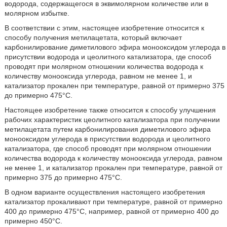
водорода, содержащегося в эквимолярном количестве или в
молярном избытке.
В соответствии с этим, настоящее изобретение относится к
способу получения метилацетата, который включает
карбонилирование диметилового эфира монооксидом углерода в
присутствии водорода и цеолитного катализатора, где способ
проводят при молярном отношении количества водорода к
количеству монооксида углерода, равном не менее 1, и
катализатор прокален при температуре, равной от примерно 375
до примерно 475°С.
Настоящее изобретение также относится к способу улучшения
рабочих характеристик цеолитного катализатора при получении
метилацетата путем карбонилирования диметилового эфира
монооксидом углерода в присутствии водорода и цеолитного
катализатора, где способ проводят при молярном отношении
количества водорода к количеству монооксида углерода, равном
не менее 1, и катализатор прокален при температуре, равной от
примерно 375 до примерно 475°С.
В одном варианте осуществления настоящего изобретения
катализатор прокаливают при температуре, равной от примерно
400 до примерно 475°С, например, равной от примерно 400 до
примерно 450°С.