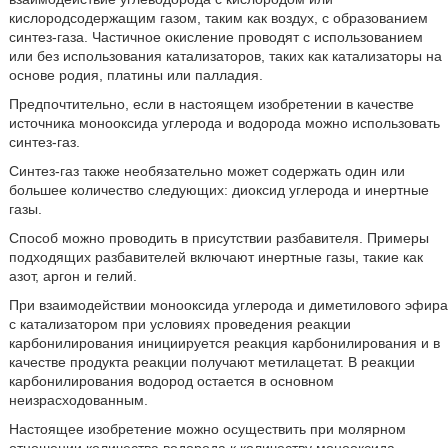
кислородсодержащим газом, таким как воздух, с образованием
синтез-газа. Частичное окисление проводят с использованием
или без использования катализаторов, таких как катализаторы на
основе родия, платины или палладия.
Предпочтительно, если в настоящем изобретении в качестве
источника монооксида углерода и водорода можно использовать
синтез-газ.
Синтез-газ также необязательно может содержать один или
большее количество следующих: диоксид углерода и инертные
газы.
Способ можно проводить в присутствии разбавителя. Примеры
подходящих разбавителей включают инертные газы, такие как
азот, аргон и гелий.
При взаимодействии монооксида углерода и диметилового эфира
с катализатором при условиях проведения реакции
карбонилирования инициируется реакция карбонилирования и в
качестве продукта реакции получают метилацетат. В реакции
карбонилирования водород остается в основном
неизрасходованным.
Настоящее изобретение можно осуществить при молярном
отношении количества водорода к количеству монооксида