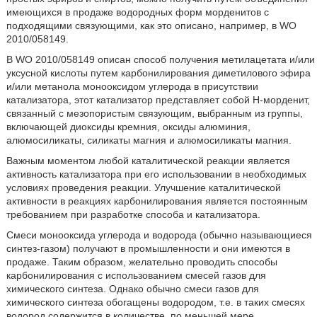
имеющихся в продаже водородных форм морденитов с
подходящими связующими, как это описано, например, в WO
2010/058149.
В WO 2010/058149 описан способ получения метилацетата и/или
уксусной кислоты путем карбонилирования диметилового эфира
и/или метанола монооксидом углерода в присутствии
катализатора, этот катализатор представляет собой Н-морденит,
связанный с мезопористым связующим, выбранным из группы,
включающей диоксиды кремния, оксиды алюминия,
алюмосиликаты, силикаты магния и алюмосиликаты магния.
Важным моментом любой каталитической реакции является
активность катализатора при его использовании в необходимых
условиях проведения реакции. Улучшение каталитической
активности в реакциях карбонилирования является постоянным
требованием при разработке способа и катализатора.
Смеси монооксида углерода и водорода (обычно называющиеся
синтез-газом) получают в промышленности и они имеются в
продаже. Таким образом, желательно проводить способы
карбонилирования с использованием смесей газов для
химического синтеза. Однако обычно смеси газов для
химического синтеза обогащены водородом, т.е. в таких смесях
водород содержится в количестве, по меньшей мере