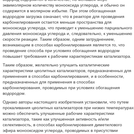
эквимолярном количеству монооксида углерода, и обычно он
содержится в молярном избытке. При этом обогащенная
водородом загрузка означает, что в реакторе для проведения
карбонилирования остается меньше пространства для
монооксида углерода, что приводит к уменьшению парциального
давления монооксида углерода и, следовательно, к уменьшению
скорости реакции. Таким образом, одним затруднением,
возникающим в способах карбонилирования является то, что
проведение способа при условиях обогащения водородом
повышает требования к рабочим характеристикам катализатора.
Таким образом, желательно улучшить каталитические
характеристики цеолитных катализаторов, предназначенных для
применения в способах карбонилирования, и в особенности,
предназначенных для применения в способах
карбонилирования, проводимых при условиях обогащения
водородом.
Однако авторы настоящего изобретения установили, что путем
прокаливания цеолитных катализаторов при низких температурах
можно обеспечить улучшенные рабочие характеристики
катализатора, такие как улучшенная активность и/или
селективность, в способах карбонилирования диметилового
эфира монооксидом углерода, проводимых в присутствии