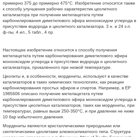
примерно 375 до примерно 475°C. Изобретение относится также
к способу улучшения рабочих характеристик цеолитного
катализатора при получении метилацетата путем
карбонилирования диметилового эфира монооксидом углерода в
присутствии водорода и цеолитного катализатора. 3 н. и 24 з.п.
ф-лы, 4 ил., 5 табл., 4 пр.
Настоящее изобретение относится к способу получения
метилацетата путем карбонилирования диметилового эфира
монооксидом углерода в присутствии водорода и цеолитного
катализатора, прокаленного при низкой температуре.
Цеолиты и, в особенности, мордениты, используют в качестве
катализаторов в таких химических технологиях, как реакции
карбонилирования простых эфиров и спиртов. Например, в ЕР
1985606 описано получение метилацетата путем
карбонилирования диметилового эфира монооксидом углерода в
присутствии цеолитных катализаторов, таких как мордениты, при
температурах, равных выше 250-350°С, и при давлении не ниже
10 бар избыточного давления.
Мордениты являются кристаллическими природными или
синтетическими цеолитами алюмосиликатного типа. Структура