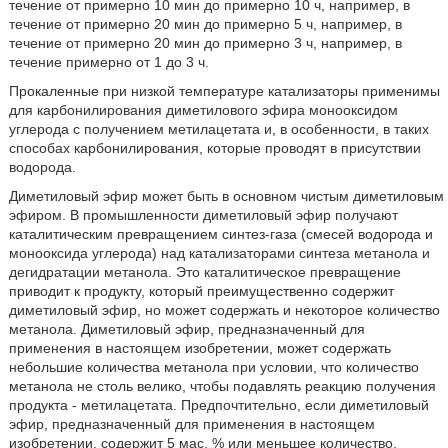
течение от примерно 10 мин до примерно 10 ч, например, в
течение от примерно 20 мин до примерно 5 ч, например, в
течение от примерно 20 мин до примерно 3 ч, например, в
течение примерно от 1 до 3 ч.
Прокаленные при низкой температуре катализаторы применимы
для карбонилирования диметилового эфира монооксидом
углерода с получением метилацетата и, в особенности, в таких
способах карбонилирования, которые проводят в присутствии
водорода.
Диметиловый эфир может быть в основном чистым диметиловым
эфиром. В промышленности диметиловый эфир получают
каталитическим превращением синтез-газа (смесей водорода и
монооксида углерода) над катализаторами синтеза метанола и
дегидратации метанола. Это каталитическое превращение
приводит к продукту, который преимущественно содержит
диметиловый эфир, но может содержать и некоторое количество
метанола. Диметиловый эфир, предназначенный для
применения в настоящем изобретении, может содержать
небольшие количества метанола при условии, что количество
метанола не столь велико, чтобы подавлять реакцию получения
продукта - метилацетата. Предпочтительно, если диметиловый
эфир, предназначенный для применения в настоящем
изобретении, содержит 5 мас. % или меньшее количество,