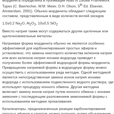
морденита определена в публикации Atlas of Zeolite Framework
th
Types (С. Baerlocher, W.M. Meier, D.H. Olson, 5
Ed. Elsevier,
Amsterdam, 2001). Обычно мордениты обладают следующим
составом, представленным в виде количеств молей оксидов.
1,0±0,2 Na
O, Al
O
, 10±0,5 SiO
2
2
3
2
Вместо натрия также могут содержаться другие щелочные или
щелочноземельные металлы.
Натриевая форма морденита обычно не является особенно
эффективной для карбонилирования простых эфиров и
установлено, что замена некоторого количества катионов натрия
или всех катионов натрия ионами водорода приводит к
получению более эффективной водородной формы морденита.
Превращение натриевой формы в водородную форму можно
осуществить с использованием ряда методик. Одной методикой
является непосредственная замена ионов натрия ионами
водорода с использованием подкисленного водного раствора, где
используют процедуру ионного обмена. Другая методика
включает замену ионов натрия путем ионного обмена с ионами
аммония с последующим разложением аммониевой формы с
использованием методики прокаливания.
Катализаторы, предназначенные реакции карбонилирования
простых эфиров и спиртов, можно получить путем объединения