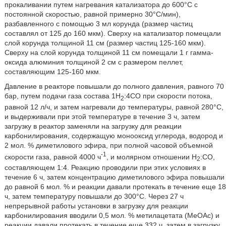
прокаливании путем нагревания катализатора до 600°С с
постоянной скоростью, равной примерно 30°С/мин),
разбавленного с помощью 3 мл корунда (размер частиц
составлял от 125 до 160 мкм). Сверху на катализатор помещали
слой корунда толщиной 11 см (размер частиц 125-160 мкм).
Сверху на слой корунда толщиной 11 см помещали 1 г гамма-
оксида алюминия толщиной 2 см с размером пеллет,
составляющим 125-160 мкм.
Давление в реакторе повышали до полного давления, равного 70
бар, путем подачи газа состава 1Н
:4СО при скорости потока,
2
равной 12 л/ч, и затем нагревали до температуры, равной 280°С,
и выдерживали при этой температуре в течение 3 ч, затем
загрузку в реактор заменяли на загрузку для реакции
карбонилирования, содержащую монооксид углерода, водород и
2 мол. % диметилового эфира, при полной часовой объемной
-1
скорости газа, равной 4000 ч
, и молярном отношении Н
:СО,
2
составляющем 1:4. Реакцию проводили при этих условиях в
течение 6 ч, затем концентрацию диметилового эфира повышали
до равной 6 мол. % и реакции давали протекать в течение еще 18
ч, затем температуру повышали до 300°С. Через 27 ч
непрерывной работы установки в загрузку для реакции
карбонилирования вводили 0,5 мол. % метилацетата (МеОАс) и
реакции давали протекать в течение еще 332 ч, затем в загрузку