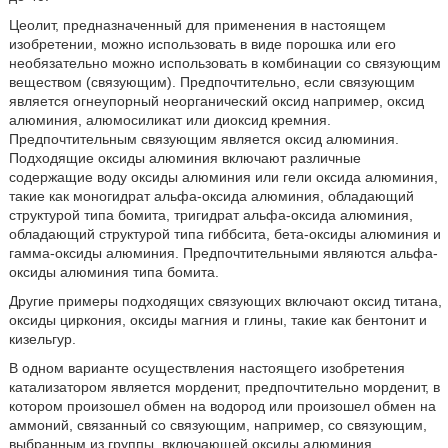
Цеолит, предназначенный для применения в настоящем
изобретении, можно использовать в виде порошка или его
необязательно можно использовать в комбинации со связующим
веществом (связующим). Предпочтительно, если связующим
является огнеупорный неорганический оксид например, оксид
алюминия, алюмосиликат или диоксид кремния.
Предпочтительным связующим является оксид алюминия.
Подходящие оксиды алюминия включают различные
содержащие воду оксиды алюминия или гели оксида алюминия,
такие как моногидрат альфа-оксида алюминия, обладающий
структурой типа бомита, тригидрат альфа-оксида алюминия,
обладающий структурой типа гиббсита, бета-оксиды алюминия и
гамма-оксиды алюминия. Предпочтительными являются альфа-
оксиды алюминия типа бомита.
Другие примеры подходящих связующих включают оксид титана,
оксиды циркония, оксиды магния и глины, такие как бентонит и
кизельгур.
В одном варианте осуществления настоящего изобретения
катализатором является морденит, предпочтительно морденит, в
котором произошел обмен на водород или произошел обмен на
аммоний, связанный со связующим, например, со связующим,
выбранным из группы, включающей оксиды алюминия,