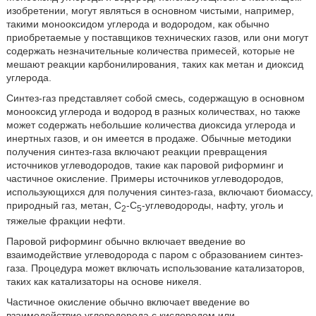
изобретении, могут являться в основном чистыми, например,
такими монооксидом углерода и водородом, как обычно
приобретаемые у поставщиков технических газов, или они могут
содержать незначительные количества примесей, которые не
мешают реакции карбонилирования, таких как метан и диоксид
углерода.
Синтез-газ представляет собой смесь, содержащую в основном
монооксид углерода и водород в разных количествах, но также
может содержать небольшие количества диоксида углерода и
инертных газов, и он имеется в продаже. Обычные методики
получения синтез-газа включают реакции превращения
источников углеводородов, такие как паровой риформинг и
частичное окисление. Примеры источников углеводородов,
использующихся для получения синтез-газа, включают биомассу,
природный газ, метан, С
-С
-углеводороды, нафту, уголь и
2
5
тяжелые фракции нефти.
Паровой риформинг обычно включает введение во
взаимодействие углеводорода с паром с образованием синтез-
газа. Процедура может включать использование катализаторов,
таких как катализаторы на основе никеля.
Частичное окисление обычно включает введение во
взаимодействие углеводорода с кислородом или