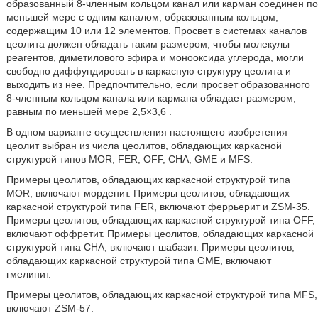
образованный 8-членным кольцом канал или карман соединен по
меньшей мере с одним каналом, образованным кольцом,
содержащим 10 или 12 элементов. Просвет в системах каналов
цеолита должен обладать таким размером, чтобы молекулы
реагентов, диметилового эфира и монооксида углерода, могли
свободно диффундировать в каркасную структуру цеолита и
выходить из нее. Предпочтительно, если просвет образованного
8-членным кольцом канала или кармана обладает размером,
равным по меньшей мере 2,5×3,6
.
В одном варианте осуществления настоящего изобретения
цеолит выбран из числа цеолитов, обладающих каркасной
структурой типов MOR, FER, OFF, СНА, GME и MFS.
Примеры цеолитов, обладающих каркасной структурой типа
MOR, включают морденит. Примеры цеолитов, обладающих
каркасной структурой типа FER, включают феррьерит и ZSM-35.
Примеры цеолитов, обладающих каркасной структурой типа OFF,
включают оффретит. Примеры цеолитов, обладающих каркасной
структурой типа СНА, включают шабазит. Примеры цеолитов,
обладающих каркасной структурой типа GME, включают
гмелинит.
Примеры цеолитов, обладающих каркасной структурой типа MFS,
включают ZSM-57.