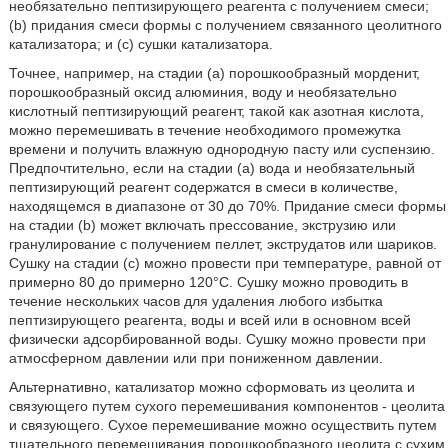
необязательно пептизирующего реагента с получением смеси;
(b) придания смеси формы с получением связанного цеолитного
катализатора; и (с) сушки катализатора.
Точнее, например, на стадии (а) порошкообразный морденит,
порошкообразный оксид алюминия, воду и необязательно
кислотный пептизирующий реагент, такой как азотная кислота,
можно перемешивать в течение необходимого промежутка
времени и получить влажную однородную пасту или суспензию.
Предпочтительно, если на стадии (а) вода и необязательный
пептизирующий реагент содержатся в смеси в количестве,
находящемся в диапазоне от 30 до 70%. Придание смеси формы
на стадии (b) может включать прессование, экструзию или
гранулирование с получением пеллет, экструдатов или шариков.
Сушку на стадии (с) можно провести при температуре, равной от
примерно 80 до примерно 120°С. Сушку можно проводить в
течение нескольких часов для удаления любого избытка
пептизирующего реагента, воды и всей или в основном всей
физически адсорбированной воды. Сушку можно провести при
атмосферном давлении или при пониженном давлении.
Альтернативно, катализатор можно сформовать из цеолита и
связующего путем сухого перемешивания компонентов - цеолита
и связующего. Сухое перемешивание можно осуществить путем
тщательного перемешивания порошкообразного цеолита с сухим