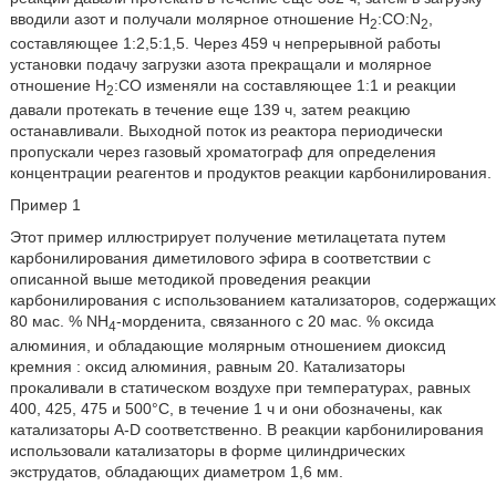
вводили азот и получали молярное отношение H
:CO:N
,
2
2
составляющее 1:2,5:1,5. Через 459 ч непрерывной работы
установки подачу загрузки азота прекращали и молярное
отношение Н
:СО изменяли на составляющее 1:1 и реакции
2
давали протекать в течение еще 139 ч, затем реакцию
останавливали. Выходной поток из реактора периодически
пропускали через газовый хроматограф для определения
концентрации реагентов и продуктов реакции карбонилирования.
Пример 1
Этот пример иллюстрирует получение метилацетата путем
карбонилирования диметилового эфира в соответствии с
описанной выше методикой проведения реакции
карбонилирования с использованием катализаторов, содержащих
80 мас. % NH
-морденита, связанного с 20 мас. % оксида
4
алюминия, и обладающие молярным отношением диоксид
кремния : оксид алюминия, равным 20. Катализаторы
прокаливали в статическом воздухе при температурах, равных
400, 425, 475 и 500°С, в течение 1 ч и они обозначены, как
катализаторы А-D соответственно. В реакции карбонилирования
использовали катализаторы в форме цилиндрических
экструдатов, обладающих диаметром 1,6 мм.