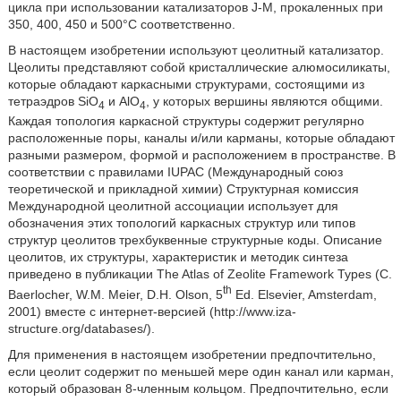
цикла при использовании катализаторов J-М, прокаленных при
350, 400, 450 и 500°С соответственно.
В настоящем изобретении используют цеолитный катализатор.
Цеолиты представляют собой кристаллические алюмосиликаты,
которые обладают каркасными структурами, состоящими из
тетраэдров SiO
и AlO
, у которых вершины являются общими.
4
4
Каждая топология каркасной структуры содержит регулярно
расположенные поры, каналы и/или карманы, которые обладают
разными размером, формой и расположением в пространстве. В
соответствии с правилами IUPAC (Международный союз
теоретической и прикладной химии) Структурная комиссия
Международной цеолитной ассоциации использует для
обозначения этих топологий каркасных структур или типов
структур цеолитов трехбуквенные структурные коды. Описание
цеолитов, их структуры, характеристик и методик синтеза
приведено в публикации The Atlas of Zeolite Framework Types (С.
th
Baerlocher, W.M. Meier, D.H. Olson, 5
Ed. Elsevier, Amsterdam,
2001) вместе с интернет-версией (http://www.iza-
structure.org/databases/).
Для применения в настоящем изобретении предпочтительно,
если цеолит содержит по меньшей мере один канал или карман,
который образован 8-членным кольцом. Предпочтительно, если