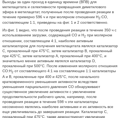
Выходы за один проход в единицу времени (ВПВ) для
метилацетата и селективности превращения диметилового
эфира в метилацетат, полученные после проведения реакции в
течение примерно 596 ч и при молярном отношении Н
:СО,
2
составляющем 1:1, приведены на фиг. 1 и 2 соответственно.
Из фиг. 1 видно, что после проведения реакции в течение 350 ч с
использованием загрузки, содержащей СО и Н
при молярном
2
отношении, составляющем 4:1, наиболее активным
катализатором для получения метилацетата являлся катализатор
С, прокаленный при 475°С, затем катализатор В, прокаленный
при 425°С, затем катализатор А, прокаленный при 400°С, и
значительно менее активным являлся катализатор D,
прокаленный при 500°С. После изменения молярного отношения
СО:Н
от составляющего 4:1 на составляющее 1:1 катализаторы
2
А и В, прокаленные при 400 и 425°С, после начального
кратковременного уменьшения активности вследствие
уменьшения парциального давления СО обнаруживают
существенное увеличение активности с увеличением
продолжительности рабочего цикла, например, после
проведения реакции в течение 598 ч эти катализаторы
несомненно являлись наиболее активными и их активность все
еще увеличивалась до завершения реакции. Катализатор С,
прокаленный при 475°С, также демонстрирует увеличение