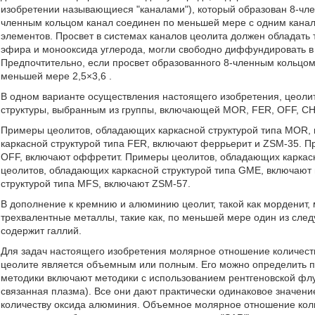
изобретении называющиеся "каналами"), который образован 8-чл
членным кольцом канал соединен по меньшей мере с одним кана
элементов. Просвет в системах каналов цеолита должен обладать
эфира и монооксида углерода, могли свободно диффундировать в к
Предпочтительно, если просвет образованного 8-членным кольцо
меньшей мере 2,5×3,6
.
В одном варианте осуществления настоящего изобретения, цеоли
структуры, выбранным из группы, включающей MOR, FER, OFF, С
Примеры цеолитов, обладающих каркасной структурой типа MOR,
каркасной структурой типа FER, включают феррьерит и ZSM-35. П
OFF, включают оффретит. Примеры цеолитов, обладающих каркасн
цеолитов, обладающих каркасной структурой типа GME, включают
структурой типа MFS, включают ZSM-57.
В дополнение к кремнию и алюминию цеолит, такой как морденит, 
трехвалентные металлы, такие как, по меньшей мере один из след
содержит галлий.
Для задач настоящего изобретения молярное отношение количеств
цеолите является объемным или полным. Его можно определить по
методики включают методики с использованием рентгеновской фл
связанная плазма). Все они дают практически одинаковое значен
количеству оксида алюминия. Объемное молярное отношение коли