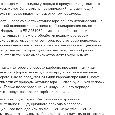
го эфира монооксидом углерода в присутствии цеолитного
 смесь может быть включен органический направляющий
зуют и прокаливают при высоких температурах.
сть и селективность катализатора при его использовании в
ской активности в реакциях карбонилирования является
 Например, в ЕР 2251082 описан способ, в котором
я улучшают путем его обработки водным раствором
ристости алюмосиликатов, пористость которых невозможно
 во взаимодействие алюмосиликата с алюминатом щелочного
ещества экстрагирующим реагентом и, таким образом,
ристости таких алюмосиликатов может улучшить их
атализаторов в способах карбонилирования, таких как
лового эфира монооксидом углерода, является наличие
торого вместо продуктов реакции карбонилирования могут
симости от природы катализатора и использующихся условий
. Только после завершения индукционного периода
мых продуктов реакции карбонилирования.
атализатор, который обеспечивает устранение
жительности индукционного периода в способах
укционного периода или по меньшей мере уменьшение
 метилацетата путем карбонилирования диметилового эфира