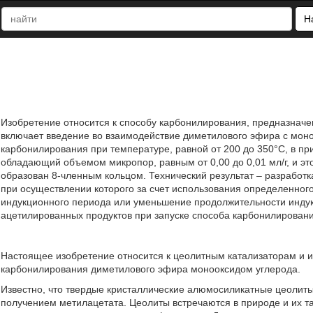
Н
Изобретение относится к способу карбонилирования, предназначе
включает введение во взаимодействие диметилового эфира с мон
карбонилирования при температуре, равной от 200 до 350°C, в при
обладающий объемом микропор, равным от 0,00 до 0,01 мл/г, и эт
образован 8-членным кольцом. Технический результат – разработ
при осуществлении которого за счет использования определенног
индукционного периода или уменьшение продолжительности индук
ацетилированных продуктов при запуске способа карбонилирования. 
Настоящее изобретение относится к цеолитным катализаторам и 
карбонилирования диметилового эфира монооксидом углерода.
Известно, что твердые кристаллические алюмосиликатные цеолит
получением метилацетата. Цеолиты встречаются в природе и их т