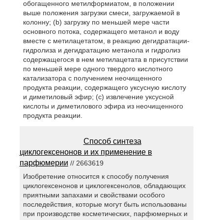
обогащенного метилформиатом, в положении
выше положения загрузки смеси, загружаемой в
колонну; (b) загрузку по меньшей мере части
основного потока, содержащего метанол и воду
вместе с метилацетатом, в реакцию дегидратации-
гидролиза и дегидратацию метанола и гидролиз
содержащегося в нем метилацетата в присутствии
по меньшей мере одного твердого кислотного
катализатора с получением неочищенного
продукта реакции, содержащего уксусную кислоту
и диметиловый эфир; (c) извлечение уксусной
кислоты и диметилового эфира из неочищенного
продукта реакции.
Способ синтеза
циклогексенонов и их применение в
парфюмерии
// 2663619
Изобретение относится к способу получения
циклогексенонов и циклогексенолов, обладающих
приятными запахами и свойствами особого
последействия, которые могут быть использованы
при производстве косметических, парфюмерных и