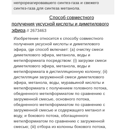
непрореагировавшего синтез-газа и свежего
синтез-газа для синтеза метанола.
Способ совместного
получения уксусной кислоты и диметилового
эфира
// 2673463
Изобретение относится к способу совместного
получения уксусной кислоты и диметилового
эфира, где способ включает: (a) очистку смеси
диметилового эфира, метанола, воды и
метилформиата посредством: (i) загрузки смеси
диметилового эфира, метанола, воды и
метилформиата в дистилляционную колонну; (ii)
дистилляции загруженной смеси диметилового
эфира, метанола, воды, муравьиной кислоты и
метилформиата с получением головного потока,
обедненного метилформиатом по сравнению с
загруженной смесью, основного потока,
обедненного метилформиатом по сравнению с
загруженной смесью и содержащего метанол и
воду, и бокового потока, обогащенного
метилформиатом по сравнению с загруженной
смесью; (iii) отбора из колонны бокового потока,