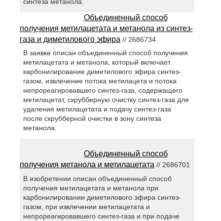
синтеза метанола.
Объединенный способ
получения метилацетата и метанола из синтез-
газа и диметилового эфира
// 2686734
В заявке описан объединенный способ получения
метилацетата и метанола, который включает
карбонилирование диметилового эфира синтез-
газом, извлечение потока метилацета и потока
непрореагировавшего синтез-газа, содержащего
метилацетат, скрубберную очистку синтез-газа для
удаления метилацетата и подачу синтез-газа
после скрубберной очистки в зону синтеза
метанола.
Объединенный способ
получения метанола и метилацетата
// 2686701
В изобретении описан объединенный способ
получения метилацетата и метанола при
карбонилировании диметилового эфира синтез-
газом, при извлечении метилацетата и
непрореагировавшего синтез-газа и при подаче