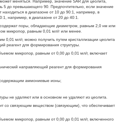
может меняться. Например, значение SAR для цеолита,
ишь 5 до превышающего 90. Предпочтительно, если значение
находиться в диапазоне от 10 до 90:1, например, в
60:1, например, в диапазоне от 20 до 40:1.
и содержат поры, обладающие диаметром, равным 2,0 нм или
ом микропор, равным 0,01 мл/г или менее.
0,01 мл/г, можно получить путем кристаллизации цеолита
щий реагент для формирования структуры.
емом микропор, равным от 0,00 до 0,01 мл/г, включает
органический направляющий реагент для формирования
м, содержащим аммониевые ионы;
уры не удаляют или в основном не удаляют из цеолита.
озит со связующим веществом (связующим), что обеспечивает
емом микропор, равным от 0,00 до 0,01 мл/г, включенного