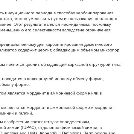
ть индукционного периода в способах карбонилирования
етата, можно уменьшить путем использования цеолитного
енее. Этот результат являлся неожиданным, поскольку
уменьшению его селективности вследствие ограничения
, предназначенному для карбонилирования диметилового
тализатор содержит цеолит, обладающим объемом микропор,
ом является цеолит, обладающий каркасной структурой типа
т находится в подвергнутой ионному обмену форме,
 обмену форме.
том является морденит в аммониевой форме или в
итом является морденит в аммониевой форме и морденит
юминий и галлий.
ем изобретении соответствуют определениям,
й химии (IUPAC), отделение физической химии, в
ntities and Units, Appendix II Definitions, Terminology and