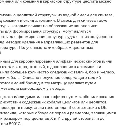
юминия или кремния в каркасной структуре цеолита можно
лизацию цеолитной структуры из водной смеси для синтеза,
д кремния и оксид алюминия. В смесь для синтеза также
уры, которые влияют на образование каналов или
ты для формирования структуры могут являться
енты для формирования структуры удаляют из полученного
 ряд методик удаления направляющих реагентов для
пературе. Полученные таким образом цеолитные
9.
нный для карбонилирования алифатических спиртов и/или
 катализатора, который, в дополнение к алюминию и
н или большее количество следующих: галлий, бор и железо,
 или кобальт. Описано получение содержащего галлий
раэтиламмонийбромид и эту матрицу удаляют путем
 метанола монооксидом углерода.
ацетата и/или диметилового эфира путем карбонилирования
присутствии содержащих кобальт цеолитов или цеолитов,
оводят в присутствии галогенида. В соответствии с DE
ентасила, которые обладают порами размером, являющимся
 размером пор цеолитов X и Y, с другой стороны, и до
 при 500°С.