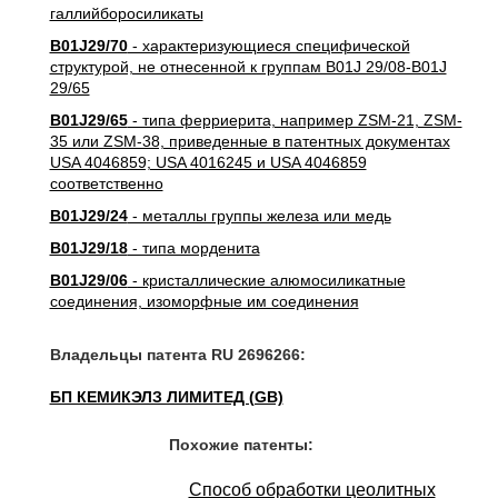
галлийборосиликаты
B01J29/70
- характеризующиеся специфической
структурой, не отнесенной к группам B01J 29/08-B01J
29/65
B01J29/65
- типа ферриерита, например ZSM-21, ZSM-
35 или ZSM-38, приведенные в патентных документах
USA 4046859; USA 4016245 и USA 4046859
соответственно
B01J29/24
- металлы группы железа или медь
B01J29/18
- типа морденита
B01J29/06
- кристаллические алюмосиликатные
соединения, изоморфные им соединения
Владельцы патента RU 2696266:
БП КЕМИКЭЛЗ ЛИМИТЕД (GB)
Похожие патенты:
Способ обработки цеолитных