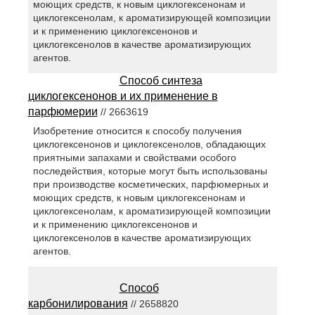
моющих средств, к новым циклогексенонам и
циклогексенолам, к ароматизирующей композиции
и к применению циклогексенонов и
циклогексенолов в качестве ароматизирующих
агентов.
Способ синтеза
циклогексенонов и их применение в
парфюмерии
// 2663619
Изобретение относится к способу получения
циклогексенонов и циклогексенолов, обладающих
приятными запахами и свойствами особого
последействия, которые могут быть использованы
при производстве косметических, парфюмерных и
моющих средств, к новым циклогексенонам и
циклогексенолам, к ароматизирующей композиции
и к применению циклогексенонов и
циклогексенолов в качестве ароматизирующих
агентов.
Способ
карбонилирования
// 2658820