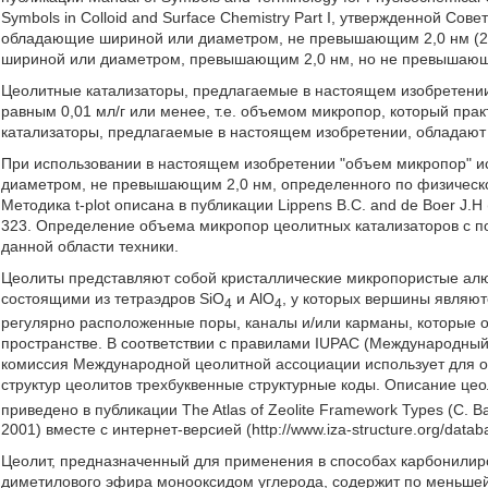
Symbols in Colloid and Surface Chemistry Part I, утвержденной Со
обладающие шириной или диаметром, не превышающим 2,0 нм (
шириной или диаметром, превышающим 2,0 нм, но не превышающ
Цеолитные катализаторы, предлагаемые в настоящем изобретении
равным 0,01 мл/г или менее, т.е. объемом микропор, который пра
катализаторы, предлагаемые в настоящем изобретении, обладают 
При использовании в настоящем изобретении "объем микропор" и
диаметром, не превышающим 2,0 нм, определенного по физической
Методика t-plot описана в публикации Lippens B.C. and de Boer J.H (1
323. Определение объема микропор цеолитных катализаторов с по
данной области техники.
Цеолиты представляют собой кристаллические микропористые алю
состоящими из тетраэдров SiO
и AlO
, у которых вершины являют
4
4
регулярно расположенные поры, каналы и/или карманы, которые
пространстве. В соответствии с правилами IUPAC (Международный
комиссия Международной цеолитной ассоциации использует для об
структур цеолитов трехбуквенные структурные коды. Описание цеол
приведено в публикации The Atlas of Zeolite Framework Types (C. Bae
2001) вместе с интернет-версией (http://www.iza-structure.org/databa
Цеолит, предназначенный для применения в способах карбонилир
диметилового эфира монооксидом углерода, содержит по меньшей