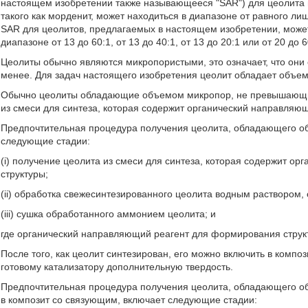
настоящем изобретении также называющееся "SAR") для цеолита 
такого как морденит, может находиться в диапазоне от равного л
SAR для цеолитов, предлагаемых в настоящем изобретении, может 
диапазоне от 13 до 60:1, от 13 до 40:1, от 13 до 20:1 или от 20 до 
Цеолиты обычно являются микропористыми, это означает, что он
менее. Для задач настоящего изобретения цеолит обладает объем
Обычно цеолиты обладающие объемом микропор, не превышающим 
из смеси для синтеза, которая содержит органический направляю
Предпочтительная процедура получения цеолита, обладающего объ
следующие стадии:
(i) получение цеолита из смеси для синтеза, которая содержит 
структуры;
(ii) обработка свежесинтезированного цеолита водным растворо
(iii) сушка обработанного аммонием цеолита; и
где органический направляющий реагент для формирования структ
После того, как цеолит синтезирован, его можно включить в комп
готовому катализатору дополнительную твердость.
Предпочтительная процедура получения цеолита, обладающего объ
в композит со связующим, включает следующие стадии: