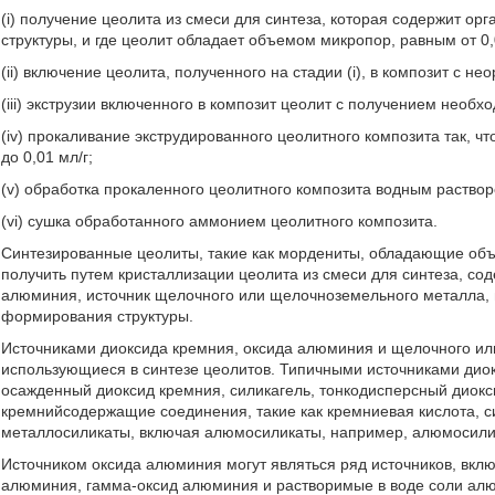
(i) получение цеолита из смеси для синтеза, которая содержит 
структуры, и где цеолит обладает объемом микропор, равным от 0,0
(ii) включение цеолита, полученного на стадии (i), в композит с 
(iii) экструзии включенного в композит цеолит с получением необх
(iv) прокаливание экструдированного цеолитного композита так, 
до 0,01 мл/г;
(v) обработка прокаленного цеолитного композита водным раств
(vi) сушка обработанного аммонием цеолитного композита.
Синтезированные цеолиты, такие как мордениты, обладающие об
получить путем кристаллизации цеолита из смеси для синтеза, со
алюминия, источник щелочного или щелочноземельного металла, 
формирования структуры.
Источниками диоксида кремния, оксида алюминия и щелочного ил
использующиеся в синтезе цеолитов. Типичными источниками дио
осажденный диоксид кремния, силикагель, тонкодисперсный диокс
кремнийсодержащие соединения, такие как кремниевая кислота, си
металлосиликаты, включая алюмосиликаты, например, алюмосили
Источником оксида алюминия могут являться ряд источников, вкл
алюминия, гамма-оксид алюминия и растворимые в воде соли алю