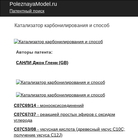
PoleznayaModel.ru
Патентный поиск
Катализатор карбонилирования и способ
Авторы патента:
САНЛИ Джон Гленн (GB)
C07C69/14
- монооксисоединений
C07C67/37
- реакцией простых эфиров с оксидом
углерода
C07C53/08
- уксусная кислота (древесный уксус C10C;
получение уксуса C12J)