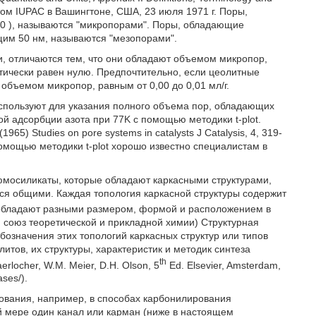
ветом IUРАС в Вашингтоне, США, 23 июля 1971 г. Поры,
20
), называются "микропорами". Поры, обладающие
им 50 нм, называются "мезопорами".
, отличаются тем, что они обладают объемом микропор,
ктически равен нулю. Предпочтительно, если цеолитные
объемом микропор, равным от 0,00 до 0,01 мл/г.
спользуют для указания полного объема пор, обладающих
 адсорбции азота при 77K с помощью методики t-plot.
965) Studies on pore systems in catalysts J Catalysis, 4, 319-
мощью методики t-plot хорошо известно специалистам в
мосиликаты, которые обладают каркасными структурами,
ся общими. Каждая топология каркасной структуры содержит
 обладают разными размером, формой и расположением в
 союз теоретической и прикладной химии) Структурная
означения этих топологий каркасных структур или типов
итов, их структуры, характеристик и методик синтеза
th
rlocher, W.M. Meier, D.H. Olson, 5
Ed. Elsevier, Amsterdam,
ses/).
ования, например, в способах карбонилирования
 мере один канал или карман (ниже в настоящем