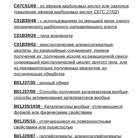
C07C51/09
- из эфиров карбоновых кислот или лактонов
(омыление эфиров карбоновых кислот C07C 27/02)
C01B39/48
- с использованием по меньшей мере одного
органического шаблонного направляющего агента
C01B39/26
- типа морденита
C01B39/02
- кристаллические алюмосиликатные
цеолиты, их изоморфные соединения; прямое
получение их; получение исходя из реакционной смеси,
содержащей кристаллический цеолит другого типа, или
из предварительно полученных реагентов; их
последующая обработка
B01J37/30
- ионный обмен
B01J37/00
- Способы получения катализаторов вообще;
способы активирования катализаторов вообще
B01J35/1038
- Катализаторы вообще, отличающиеся
формой или физическими свойствами
B01J35/10
- отличающиеся их поверхностными
свойствами или пористостью
B01J29/87
- галлийсиликаты; алюмогаллийсиликаты;