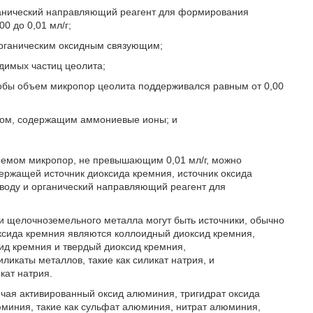
органический направляющий реагент для формирования
0 до 0,01 мл/г;
неорганическим оксидным связующим;
одимых частиц цеолита;
чтобы объем микропор цеолита поддерживался равным от 0,00
ором, содержащим аммониевые ионы; и
ъемом микропор, не превышающим 0,01 мл/г, можно
держащей источник диоксида кремния, источник оксида
воду и органический направляющий реагент для
и щелочноземельного металла могут быть источники, обычно
ксида кремния являются коллоидный диоксид кремния,
ид кремния и твердый диоксид кремния,
ликаты металлов, такие как силикат натрия, и
кат натрия.
ючая активированный оксид алюминия, тригидрат оксида
миния, такие как сульфат алюминия, нитрат алюминия,