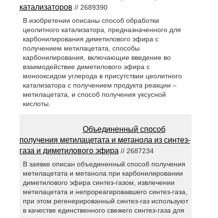
катализаторов
// 2689390
В изобретении описаны способ обработки
цеолитного катализатора, предназначенного для
карбонилирования диметилового эфира с
получением метилацетата, способы
карбонилирования, включающие введение во
взаимодействие диметилового эфира с
монооксидом углерода в присутствии цеолитного
катализатора с получением продукта реакции –
метилацетата, и способ получения уксусной
кислоты.
Объединенный способ
получения метилацетата и метанола из синтез-
газа и диметилового эфира
// 2687234
В заявке описан объединенный способ получения
метилацетата и метанола при карбонилировании
диметилового эфира синтез-газом, извлечении
метилацетата и непрореагировавшего синтез-газа,
при этом регенерированный синтез-газ используют
в качестве единственного свежего синтез-газа для