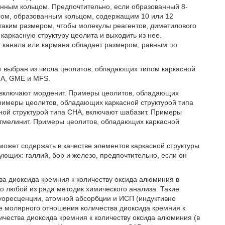
енным кольцом. Предпочтительно, если образованный 8-
лом, образованным кольцом, содержащим 10 или 12
 таким размером, чтобы молекулы реагентов, диметилового
аркасную структуру цеолита и выходить из нее.
м канала или кармана обладает размером, равным по
т выбран из числа цеолитов, обладающих типом каркасной
НА, GME и MFS.
 включают морденит. Примеры цеолитов, обладающих
римеры цеолитов, обладающих каркасной структурой типа
ой структурой типа СНА, включают шабазит. Примеры
 гмелинит. Примеры цеолитов, обладающих каркасной
может содержать в качестве элементов каркасной структуры
ующих: галлий, бор и железо, предпочтительно, если он
а диоксида кремния к количеству оксида алюминия в
 любой из ряда методик химического анализа. Такие
уоресценции, атомной абсорбции и ИСП (индуктивно
ие молярного отношения количества диоксида кремния к
чества диоксида кремния к количеству оксида алюминия (в