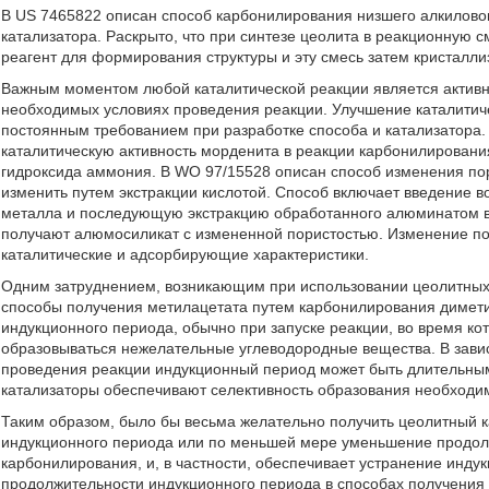
В US 7465822 описан способ карбонилирования низшего алкилово
катализатора. Раскрыто, что при синтезе цеолита в реакционную
реагент для формирования структуры и эту смесь затем кристалли
Важным моментом любой каталитической реакции является активно
необходимых условиях проведения реакции. Улучшение каталитиче
постоянным требованием при разработке способа и катализатора.
каталитическую активность морденита в реакции карбонилировани
гидроксида аммония. В WO 97/15528 описан способ изменения по
изменить путем экстракции кислотой. Способ включает введение
металла и последующую экстракцию обработанного алюминатом в
получают алюмосиликат с измененной пористостью. Изменение по
каталитические и адсорбирующие характеристики.
Одним затруднением, возникающим при использовании цеолитных к
способы получения метилацетата путем карбонилирования димети
индукционного периода, обычно при запуске реакции, во время ко
образовываться нежелательные углеводородные вещества. В зави
проведения реакции индукционный период может быть длительным
катализаторы обеспечивают селективность образования необходи
Таким образом, было бы весьма желательно получить цеолитный к
индукционного периода или по меньшей мере уменьшение продол
карбонилирования, и, в частности, обеспечивает устранение инд
продолжительности индукционного периода в способах получения