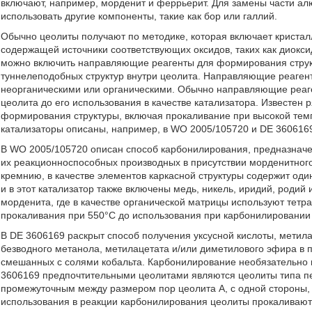
включают, например, морденит и феррьерит. Для замены части ал
использовать другие компоненты, такие как бор или галлий.
Обычно цеолиты получают по методике, которая включает кристал
содержащей источники соответствующих оксидов, таких как диокси
можно включить направляющие реагенты для формирования структ
туннелеподобных структур внутри цеолита. Направляющие реаген
неорганическими или органическими. Обычно направляющие реаг
цеолита до его использования в качестве катализатора. Известен
формирования структуры, включая прокаливание при высокой тем
катализаторы описаны, например, в WO 2005/105720 и DE 360616
В WO 2005/105720 описан способ карбонилирования, предназначе
их реакционноспособных производных в присутствии морденитного
кремнию, в качестве элементов каркасной структуры содержит оди
и в этот катализатор также включены медь, никель, иридий, родий
морденита, где в качестве органической матрицы используют тет
прокаливания при 550°С до использования при карбонилировании
В DE 3606169 раскрыт способ получения уксусной кислоты, метил
безводного метанола, метилацетата и/или диметилового эфира в 
смешанных с солями кобальта. Карбонилирование необязательно пр
3606169 предпочтительными цеолитами являются цеолиты типа п
промежуточным между размером пор цеолита А, с одной стороны, и
использования в реакции карбонилирования цеолиты прокаливают