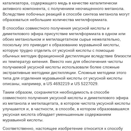
катализатора, содержащего медь в качестве каталитически
активного компонента, с получением неочищенного метанола.
Вследствие побочных реакций в способе синтеза метанола могут
образоваться небольшие количества метилформиата.
В способах совместного получения уксусной кислоты и
диметилового эфира присутствие метилформиата в одном или
обоих метанольном и метилацетатном сырье нежелательно,
поскольку это приводит к образованию муравьиной кислоты,
которую трудно отделить от уксусной кислоты с помощью
обычных методик фракционной дистилляции вследствие близости
их температур кипения. Вместо них для обеспечения чистоты
получаемой уксусной кислоты использовали более сложные
экстрактивные методики дистилляции. Сложные методики этого
типа для отделения муравьиной кислоты от уксусной кислоты
описаны, например, в US 4692219 и US 5227029.
Таким образом, сохраняется необходимость в способе
совместного получения уксусной кислоты и диметилового эфира
из метанола и метилацетата, в котором чистота уксусной кислоты
улучшается и, в частности, в способе, в котором образовавшаяся
уксусная кислота обладает уменьшенным содержанием
муравьиной кислоты.
Соответственно, настоящее изобретение относится к способу