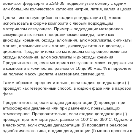
включают феррьерит и ZSM-35, подвергнутые обмену с одним
или большим количеством катионов натрия, лития, калия и цезия.
Цеолит, использующийся на стадии дегидратации (I), можно
использовать в форме композита с любым подходящим
материалом связующего. Примеры подходящих материалов
связующего включают неорганические оксиды, такие как
диоксиды кремния, оксиды алюминия, алюмосиликаты, силикаты
магния, алюмосиликаты магния, диоксиды титана и диоксиды
циркония. Предпочтительные материалы связующего включают
оксиды алюминия, алюмосиликаты и диоксиды кремния.
Предпочтительно, если материал связующего может содержаться
в композите в количестве, равном от 10 до 90 мас. % в пересчете
на полную массу цеолита и материала связующего.
Таким образом, предпочтительно, если стадию дегидратации (I)
проводят, как гетерогенный способ, в жидкой фазе или в паровой
фазе.
Предпочтительно, если стадию дегидратации (I) проводят при
атмосферном давлении или при давлениях, превышающих
атмосферное. Предпочтительно, если стадию дегидратации (I)
проводят при температурах, равных от 100°С до 350°С. Однако и
в частности, если стадию дегидратации (I) проводят в реакторе
адиабатического типа, стадию дегидратации (I) можно провести в