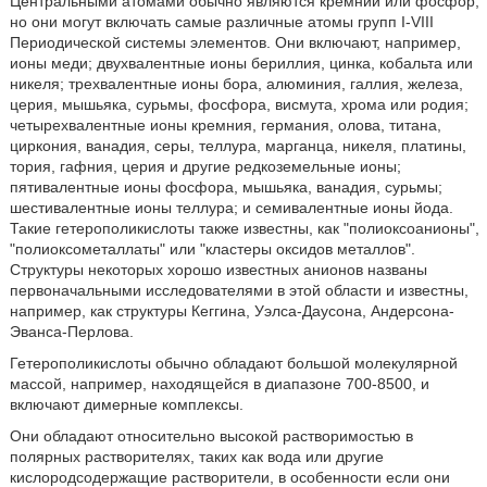
Центральными атомами обычно являются кремний или фосфор,
но они могут включать самые различные атомы групп I-VIII
Периодической системы элементов. Они включают, например,
ионы меди; двухвалентные ионы бериллия, цинка, кобальта или
никеля; трехвалентные ионы бора, алюминия, галлия, железа,
церия, мышьяка, сурьмы, фосфора, висмута, хрома или родия;
четырехвалентные ионы кремния, германия, олова, титана,
циркония, ванадия, серы, теллура, марганца, никеля, платины,
тория, гафния, церия и другие редкоземельные ионы;
пятивалентные ионы фосфора, мышьяка, ванадия, сурьмы;
шестивалентные ионы теллура; и семивалентные ионы йода.
Такие гетерополикислоты также известны, как "полиоксоанионы",
"полиоксометаллаты" или "кластеры оксидов металлов".
Структуры некоторых хорошо известных анионов названы
первоначальными исследователями в этой области и известны,
например, как структуры Кеггина, Уэлса-Даусона, Андерсона-
Эванса-Перлова.
Гетерополикислоты обычно обладают большой молекулярной
массой, например, находящейся в диапазоне 700-8500, и
включают димерные комплексы.
Они обладают относительно высокой растворимостью в
полярных растворителях, таких как вода или другие
кислородсодержащие растворители, в особенности если они