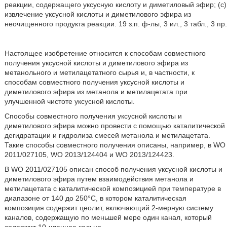
реакции, содержащего уксусную кислоту и диметиловый эфир; (c)
извлечение уксусной кислоты и диметилового эфира из
неочищенного продукта реакции. 19 з.п. ф-лы, 3 ил., 3 табл., 3 пр.
Настоящее изобретение относится к способам совместного
получения уксусной кислоты и диметилового эфира из
метанольного и метилацетатного сырья и, в частности, к
способам совместного получения уксусной кислоты и
диметилового эфира из метанола и метилацетата при
улучшенной чистоте уксусной кислоты.
Способы совместного получения уксусной кислоты и
диметилового эфира можно провести с помощью каталитической
дегидратации и гидролиза смесей метанола и метилацетата.
Такие способы совместного получения описаны, например, в WO
2011/027105, WO 2013/124404 и WO 2013/124423.
В WO 2011/027105 описан способ получения уксусной кислоты и
диметилового эфира путем взаимодействия метанола и
метилацетата с каталитической композицией при температуре в
диапазоне от 140 до 250°С, в котором каталитическая
композиция содержит цеолит, включающий 2-мерную систему
каналов, содержащую по меньшей мере один канал, который