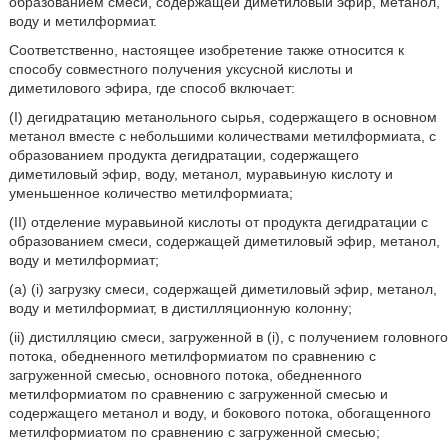
образованием смеси, содержащей диметиловый эфир, метанол,
воду и метилформиат.
Соответственно, настоящее изобретение также относится к
способу совместного получения уксусной кислоты и
диметилового эфира, где способ включает:
(I) дегидратацию метанольного сырья, содержащего в основном
метанол вместе с небольшими количествами метилформиата, с
образованием продукта дегидратации, содержащего
диметиловый эфир, воду, метанол, муравьиную кислоту и
уменьшенное количество метилформиата;
(II) отделение муравьиной кислоты от продукта дегидратации с
образованием смеси, содержащей диметиловый эфир, метанол,
воду и метилформиат;
(a) (i) загрузку смеси, содержащей диметиловый эфир, метанол,
воду и метилформиат, в дистилляционную колонну;
(ii) дистилляцию смеси, загруженной в (i), с получением головного
потока, обедненного метилформиатом по сравнению с
загруженной смесью, основного потока, обедненного
метилформиатом по сравнению с загруженной смесью и
содержащего метанол и воду, и бокового потока, обогащенного
метилформиатом по сравнению с загруженной смесью;