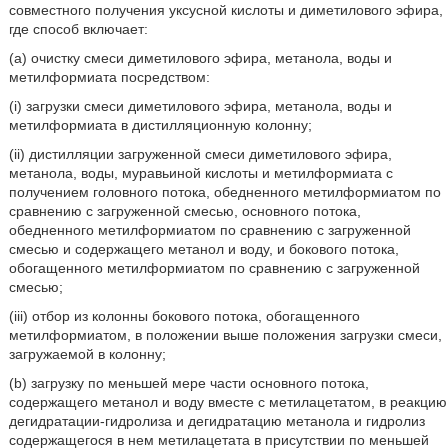
совместного получения уксусной кислоты и диметилового эфира,
где способ включает:
(a) очистку смеси диметилового эфира, метанола, воды и
метилформиата посредством:
(i) загрузки смеси диметилового эфира, метанола, воды и
метилформиата в дистилляционную колонну;
(ii) дистилляции загруженной смеси диметилового эфира,
метанола, воды, муравьиной кислоты и метилформиата с
получением головного потока, обедненного метилформиатом по
сравнению с загруженной смесью, основного потока,
обедненного метилформиатом по сравнению с загруженной
смесью и содержащего метанол и воду, и бокового потока,
обогащенного метилформиатом по сравнению с загруженной
смесью;
(iii) отбор из колонны бокового потока, обогащенного
метилформиатом, в положении выше положения загрузки смеси,
загружаемой в колонну;
(b) загрузку по меньшей мере части основного потока,
содержащего метанол и воду вместе с метилацетатом, в реакцию
дегидратации-гидролиза и дегидратацию метанола и гидролиз
содержащегося в нем метилацетата в присутствии по меньшей