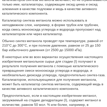
только ими, катализаторы, содержащие оксид цинка и оксид
алюминия в качестве подложки и медь в качестве активного
каталитического компонента.
Катализатор синтеза метанола можно использовать в
неподвижном слое, например, в форме трубок или трубочек,
когда смесь монооксида углерода и водорода пропускают над
катализатором или через катализатор.
Обычно синтез метанола проводят при температуре, равной от
210°С до 300°С, и при полном давлении, равном от 25 до 150
бар избыточного давления (от 2500 до 15000 кПа).
В некоторых или во всех вариантах осуществления настоящего
изобретения метанольное сырье для стадии (I) получают в
результате получения метанола с помощью каталитического
превращения смеси монооксида углерода и водорода, и
необязательно диоксида углерода, предпочтительно синтез-газа.
Катализатором, использующимся для получения метанола,
может быть катализатор синтеза метанола, содержащий медь в
качестве активного каталитического компонента.
Предпочтительно, если в настоящем изобретении метанол,
загружаемый на стадию дегидратации (I), содержит метанол в
количестве, равном 50 мол. % или более, например, в