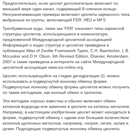
Предпочтительно, если цеолит дополнительно включает по
меньшей мере один канал, содержащий 8-членное кольцо.
Неограничивающие примеры включают цеолиты каркасного типа,
выбранные из группы, включающей FER, HEU и MFS.
Трехбуквенные коды, такие как 'FER' означают типы каркасной
структуры цеолитов, использующиеся в номенклатуре,
предложенной Международной цеолитной ассоциацией.
Информация о кодах структур и цеолитах приведена в
публикации Atlas of Zeolite Framework Types, C.H. Baerlocher, L.B.
Mccusker and D.H. Olson, 6th Revised Edition, Elsevier, Amsterdam,
2007 и также приведена в интернете на сайте Международной
цеолитной ассоциации www.iza-online.org.
Цеолит, использующийся на стадии дегидратации (I), можно
использовать в подвергнутой ионному обмену форме.
Подвергнутые ионному обмену формы цеолитов можно получить
по таким методикам, как ионный обмен и пропитка.
Эти методики хорошо известны и обычно включают обмен
катионов водорода или аммония в цеолите на катионы металлов.
Например, в настоящем изобретении цеолит может находиться в
форме, подвергнутой обмену с одним или большим количеством
катионов щелочных металлов, например, натрия, лития, калия и
цезия. Подходящие подвергнутые ионному обмену цеолиты