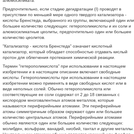
алюмосиликата.
Предпочтительно, если стадию дегидратации (I) проводят в
присутствии по меньшей мере одного твердого катализатора -
кислоты Бренстеда, выбранного из группы, включающей один или
большее количество следующих: гетерополикислоты и их соли и
алюмосиликатные цеолиты, предпочтительно один или большее
количество цеолитов.
"Катализатор - кислота Бренстеда" означает кислотный
катализатор, который обладает способностью отдавать кислый
протон для облегчения протекания химической реакции.
Термин "гетерополикислота" при использовании в настоящем
изобретении и в настоящем описании включает свободные
кислоты. Гетерополикислоты при использовании в настоящем
изобретении можно применять в виде свободных кислот или в
виде неполных солей. Обычно гетерополикислота или
соответствующие ее соли содержат от 2 до 18 связанных с
кислородом многовалентных атомов металлов, которые
называются периферийными атомами. Эти периферийные
атомы симметричным образом окружают один или большее
количество центральных атомов. Периферийными атомами
обычно являются один или большее количество следующих:
молибден, вольфрам, ванадий, ниобий, тантал и другие металлы.