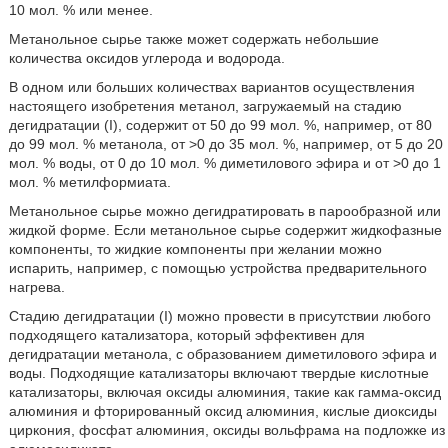
10 мол. % или менее.
Метанольное сырье также может содержать небольшие
количества оксидов углерода и водорода.
В одном или больших количествах вариантов осуществления
настоящего изобретения метанол, загружаемый на стадию
дегидратации (I), содержит от 50 до 99 мол. %, например, от 80
до 99 мол. % метанола, от >0 до 35 мол. %, например, от 5 до 20
мол. % воды, от 0 до 10 мол. % диметилового эфира и от >0 до 1
мол. % метилформиата.
Метанольное сырье можно дегидратировать в парообразной или
жидкой форме. Если метанольное сырье содержит жидкофазные
компоненты, то жидкие компоненты при желании можно
испарить, например, с помощью устройства предварительного
нагрева.
Стадию дегидратации (I) можно провести в присутствии любого
подходящего катализатора, который эффективен для
дегидратации метанола, с образованием диметилового эфира и
воды. Подходящие катализаторы включают твердые кислотные
катализаторы, включая оксиды алюминия, такие как гамма-оксид
алюминия и фторированный оксид алюминия, кислые диоксиды
циркония, фосфат алюминия, оксиды вольфрама на подложке из