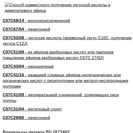
C07C69/14
- монооксисоединений
C07C67/54
- перегонкой
C07C53/08
- уксусная кислота (древесный уксус C10C; получение
уксуса C12J)
C07C51/09
- из эфиров карбоновых кислот или лактонов
(омыление эфиров карбоновых кислот C07C 27/02)
C07C43/04
- насыщенные
C07C41/16
- реакцией сложных эфиров неорганических или
органических кислот с оксигруппами или металл-кислородными
группами
C07C41/09
- дегидратацией соединений, содержащих окси
группы
C07C31/04
- метиловый спирт
C07C29/80
- перегонкой
Владельцы патента RU 2673463: