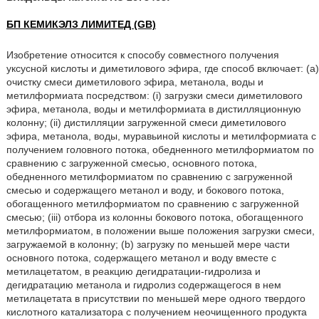
БП КЕМИКЭЛЗ ЛИМИТЕД (GB)
Изобретение относится к способу совместного получения
уксусной кислоты и диметилового эфира, где способ включает: (a)
очистку смеси диметилового эфира, метанола, воды и
метилформиата посредством: (i) загрузки смеси диметилового
эфира, метанола, воды и метилформиата в дистилляционную
колонну; (ii) дистилляции загруженной смеси диметилового
эфира, метанола, воды, муравьиной кислоты и метилформиата с
получением головного потока, обедненного метилформиатом по
сравнению с загруженной смесью, основного потока,
обедненного метилформиатом по сравнению с загруженной
смесью и содержащего метанол и воду, и бокового потока,
обогащенного метилформиатом по сравнению с загруженной
смесью; (iii) отбора из колонны бокового потока, обогащенного
метилформиатом, в положении выше положения загрузки смеси,
загружаемой в колонну; (b) загрузку по меньшей мере части
основного потока, содержащего метанол и воду вместе с
метилацетатом, в реакцию дегидратации-гидролиза и
дегидратацию метанола и гидролиз содержащегося в нем
метилацетата в присутствии по меньшей мере одного твердого
кислотного катализатора с получением неочищенного продукта