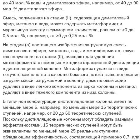
до 40 мол. % воды и диметилового эфира, например, от 40 до 90
мол. % диметилового эфира.
Смесь, полученная на стадии (II), содержащая диметиловый
эфир, метанол и воду, может содержать метилформиат и
муравьиную кислоту в суммарном количестве, равном от >0 до
0,5 мол. %, например, от >0 до 0,25 мол. %.
На стадии (а) настоящего изобретения загружаемую смесь
диметилового эфира, метанола, воды и метилформиата, такую
как полученная на стадии (II), очищают для удаления
метилформиата с помощью методики фракционной дистилляции
в дистилляционной колонне. Метилформиат удаляют в виде
летучего компонента в качестве бокового потока выше положения
загрузки смеси, загружаемой в колонну, диметиловый эфир
удаляют в виде легкого компонента из верха колонны и метанол
удаляют в виде тяжелого компонента из низа колонны.
В типичной конфигурации дистилляционная колонна имеет по
меньшей мере 5, например, по меньшей мере 15 теоретических
ступеней, например, от 20 до 60 теоретических ступеней.
Поскольку дистилляционные колонны могут обладать разными
эффективностями, 15 теоретических ступеней могут быть
эквивалентны по меньшей мере 25 реальным ступеням,
обладающим эффективностью, составляющей примерно 0,7, или