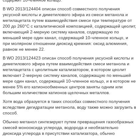
содержит 10-членное кольцо.
В WO 2013/124404 описан способ совместного получения
уксусной кислоты и диметилового эфира из смеси метанола и
метилацетата путем взаимодействия смеси при температуре от
200 до 260°С с каталитической композицией, содержащей цеолит,
включающий 2-мерную систему каналов, содержащую по
меньшей мере один канал, содержащий 10-членное кольцо, и
при молярном отношении диоксид кремния: оксид алюминия,
равном не менее 22.
В WO 2013/124423 описан способ получения уксусной кислоты и
диметилового эфира путем взаимодействия смеси метанола и
метилацетата с цеолитным катализатором, в котором цеолит
включает 2-мерную систему каналов, содержащую по меньшей
мере один канал, содержащий 10-членное кольцо, и в котором не
менее 5% его катионообменных центров заняты одним или
большим количеством катионов щелочных металлов.
Хотя вода образуется в таких способах совместного получения
вследствие дегидратации метанола, воду также можно загрузить в
способ.
Обычно метанол синтезируют путем превращения газообразных
смесей монооксида углерода, водорода и необязательно
диоксида углерода в присутствии катализатора, обычно