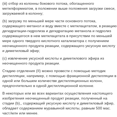
(iii) отбор из колонны бокового потока, обогащенного
метилформиатом, в положении выше положения загрузки смеси,
загружаемой в колонну;
(b) загрузку по меньшей мере части основного потока,
содержащего метанол и воду вместе с метилацетатом, в реакцию
дегидратации-гидролиза и дегидратацию метанола и гидролиз
содержащегося в нем метилацетата в присутствии по меньшей
мере одного твердого кислотного катализатора с получением
неочищенного продукта реакции, содержащего уксусную кислоту
и диметиловый эфир;
(с) извлечение уксусной кислоты и диметилового эфира из
неочищенного продукта реакции.
Стадию отделения (II) можно провести с помощью методик
дистилляции, например, с помощью фракционной дистилляции в
одной или большем количестве дистилляционных колонн,
предпочтительно в одной дистилляционной колонне.
В некоторых или во всех вариантах осуществления настоящего
изобретения неочищенный продукт реакции, полученный на
стадии (b),, содержащий уксусную кислоту и диметиловый эфир,
обладает содержанием муравьиной кислоты, равным 500 мас.
част./млн или менее.