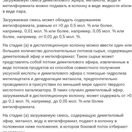
Загружаемую смесь диметилового эфира, метанола, воды и
метилформиата можно подавать в колонну в виде жидкости и/или
в виде пара.
Загружаемая смесь может обладать содержанием
метилформиата, равным от >0 до 0,5 мол. % или более,
например, 0,01 мол. % или более, например, 0,05 мол. % или
более, например, от 0,01 до 0,5 мол. %.
На стадии (а) в дистилляционную колонну можно ввести один или
большее количество дополнительных потоков сырья, содержащих
диметиловый эфир и метилформиат. Такое сырье может
представлять собой потоки диметилового эфира, извлеченные в
виде потоков продуктов из способов совместного получения
уксусной кислоты и диметилового эфира с помощью гидролиза
метилацетата и дегидратации метанола, предпочтительно
проводимого в присутствии по меньшей мере одного твердого
кислотного катализатора. В таких случаях диметиловый эфир,
загружаемый в дистилляционную колонну, может содержать от >0
до 0,1 мол. %, например, до 0,05 мол. % или более
метилформиата.
На стадии (а) загружаемую смесь, содержащую диметиловый
эфир, метанол, воду и метилформиат, подают в колонну в
положении ниже положения, в котором боковой поток отбирают