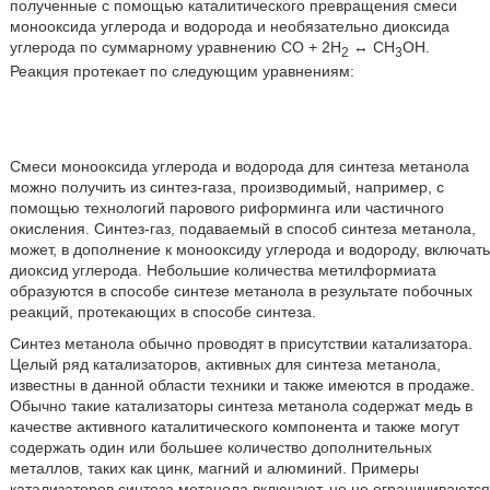
полученные с помощью каталитического превращения смеси
монооксида углерода и водорода и необязательно диоксида
углерода по суммарному уравнению СО + 2Н
↔ СН
ОН.
2
3
Реакция протекает по следующим уравнениям:
Смеси монооксида углерода и водорода для синтеза метанола
можно получить из синтез-газа, производимый, например, с
помощью технологий парового риформинга или частичного
окисления. Синтез-газ, подаваемый в способ синтеза метанола,
может, в дополнение к монооксиду углерода и водороду, включать
диоксид углерода. Небольшие количества метилформиата
образуются в способе синтезе метанола в результате побочных
реакций, протекающих в способе синтеза.
Синтез метанола обычно проводят в присутствии катализатора.
Целый ряд катализаторов, активных для синтеза метанола,
известны в данной области техники и также имеются в продаже.
Обычно такие катализаторы синтеза метанола содержат медь в
качестве активного каталитического компонента и также могут
содержать один или большее количество дополнительных
металлов, таких как цинк, магний и алюминий. Примеры
катализаторов синтеза метанола включают, но не ограничиваются