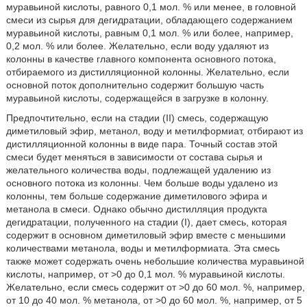
муравьиной кислоты, равного 0,1 мол. % или менее, в головной
смеси из сырья для дегидратации, обладающего содержанием
муравьиной кислоты, равным 0,1 мол. % или более, например,
0,2 мол. % или более. Желательно, если воду удаляют из
колонны в качестве главного компонента основного потока,
отбираемого из дистилляционной колонны. Желательно, если
основной поток дополнительно содержит большую часть
муравьиной кислоты, содержащейся в загрузке в колонну.
Предпочтительно, если на стадии (II) смесь, содержащую
диметиловый эфир, метанол, воду и метилформиат, отбирают из
дистилляционной колонны в виде пара. Точный состав этой
смеси будет меняться в зависимости от состава сырья и
желательного количества воды, подлежащей удалению из
основного потока из колонны. Чем больше воды удалено из
колонны, тем больше содержание диметилового эфира и
метанола в смеси. Однако обычно дистилляция продукта
дегидратации, полученного на стадии (I), дает смесь, которая
содержит в основном диметиловый эфир вместе с меньшими
количествами метанола, воды и метилформиата. Эта смесь
также может содержать очень небольшие количества муравьиной
кислоты, например, от >0 до 0,1 мол. % муравьиной кислоты.
Желательно, если смесь содержит от >0 до 60 мол. %, например,
от 10 до 40 мол. % метанола, от >0 до 60 мол. %, например, от 5