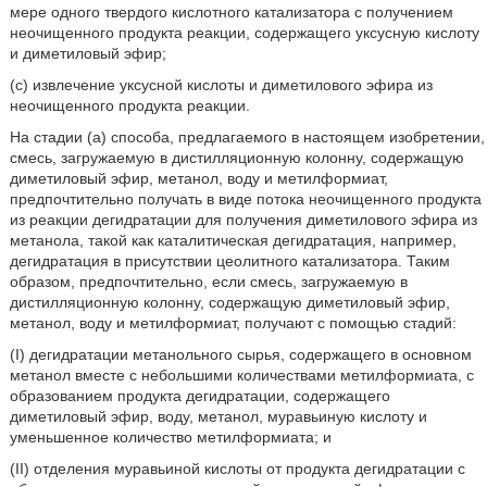
мере одного твердого кислотного катализатора с получением
неочищенного продукта реакции, содержащего уксусную кислоту
и диметиловый эфир;
(c) извлечение уксусной кислоты и диметилового эфира из
неочищенного продукта реакции.
На стадии (а) способа, предлагаемого в настоящем изобретении,
смесь, загружаемую в дистилляционную колонну, содержащую
диметиловый эфир, метанол, воду и метилформиат,
предпочтительно получать в виде потока неочищенного продукта
из реакции дегидратации для получения диметилового эфира из
метанола, такой как каталитическая дегидратация, например,
дегидратация в присутствии цеолитного катализатора. Таким
образом, предпочтительно, если смесь, загружаемую в
дистилляционную колонну, содержащую диметиловый эфир,
метанол, воду и метилформиат, получают с помощью стадий:
(I) дегидратации метанольного сырья, содержащего в основном
метанол вместе с небольшими количествами метилформиата, с
образованием продукта дегидратации, содержащего
диметиловый эфир, воду, метанол, муравьиную кислоту и
уменьшенное количество метилформиата; и
(II) отделения муравьиной кислоты от продукта дегидратации с