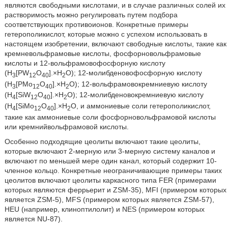
являются свободными кислотами, и в случае различных солей их
растворимость можно регулировать путем подбора
соответствующих противоионов. Конкретные примеры
гетерополикислот, которые можно с успехом использовать в
настоящем изобретении, включают свободные кислоты, такие как
кремневольфрамовые кислоты, фосфорновольфрамовые
кислоты и 12-вольфрамовофосфорную кислоту
(H
[PW
O
].×H
O); 12-молибденовофосфорную кислоту
3
12
40
2
(Н
[PMo
O
].×H
O); 12-вольфрамовокремниевую кислоту
3
12
40
2
(H
[SiW
O
].×H
O); 12-молибденовокремниевую кислоту
4
12
40
2
(H
[SiMo
O
].×H
O, и аммониевые соли гетерополикислот,
4
12
40
2
такие как аммониевые соли фосфорновольфрамовой кислоты
или кремнийвольфрамовой кислоты.
Особенно подходящие цеолиты включают такие цеолиты,
которые включают 2-мерную или 3-мерную систему каналов и
включают по меньшей мере один канал, который содержит 10-
членное кольцо. Конкретные неограничивающие примеры таких
цеолитов включают цеолиты каркасного типа FER (примерами
которых являются феррьерит и ZSM-35), MFI (примером которых
является ZSM-5), MFS (примером которых является ZSM-57),
HEU (например, клиноптилолит) и NES (примером которых
является NU-87).