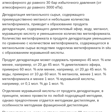
атмосферного до равного 30 бар избыточного давления (от
атмосферного до равного 3000 кПа).
Дегидратация метанольного сырья, содержащего
преимущественно метанол и небольшие количества
метилформиата, приводит к образованию продукта
дегидратации, содержащего диметиловый эфир, воду, метанол,
муравьиную кислоту и уменьшенное количество метилформиата.
Количество метилформиата в продукте дегидратации уменьшено
по сравнению с количеством метилформиата, содержащегося в
метанольном сырье вследствие гидролиза метилформиата in situ
с образованием муравьиной кислоты.
Продукт дегидратации может содержать примерно 45 мол. % или
менее, например, от 20 до 45 мол. % диметилового эфира,
примерно 60 мол. % или менее, например, от 20 до 45 мол. %
воды, примерно от 10 до 60 мол. % метанола, менее 1 мол. %
метилформиата и менее 1 мол. % муравьиной кислоты,
например, от 0,1 мол. % до 1 мол. %.
Отделение муравьиной кислоты от продукта дегидратации, в
принципе, можно провести по любой подходящей методике,
однако предпочтение отдается методикам дистилляции, в
особенности методикам фракционной дистилляции.