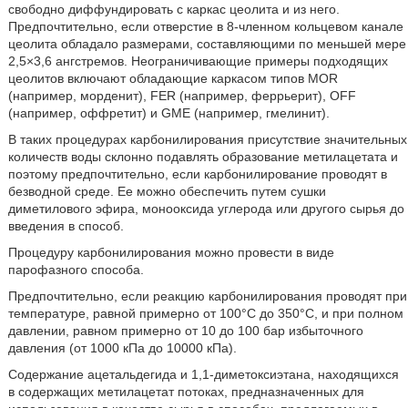
свободно диффундировать с каркас цеолита и из него.
Предпочтительно, если отверстие в 8-членном кольцевом канале
цеолита обладало размерами, составляющими по меньшей мере
2,5×3,6 ангстремов. Неограничивающие примеры подходящих
цеолитов включают обладающие каркасом типов MOR
(например, морденит), FER (например, феррьерит), OFF
(например, оффретит) и GME (например, гмелинит).
В таких процедурах карбонилирования присутствие значительных
количеств воды склонно подавлять образование метилацетата и
поэтому предпочтительно, если карбонилирование проводят в
безводной среде. Ее можно обеспечить путем сушки
диметилового эфира, монооксида углерода или другого сырья до
введения в способ.
Процедуру карбонилирования можно провести в виде
парофазного способа.
Предпочтительно, если реакцию карбонилирования проводят при
температуре, равной примерно от 100°C до 350°C, и при полном
давлении, равном примерно от 10 до 100 бар избыточного
давления (от 1000 кПа до 10000 кПа).
Содержание ацетальдегида и 1,1-диметоксиэтана, находящихся
в содержащих метилацетат потоках, предназначенных для