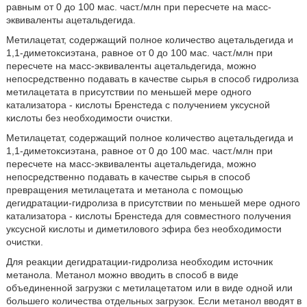
равным от 0 до 100 мас. част./млн при пересчете на масс-
эквиваленты ацетальдегида.
Метилацетат, содержащий полное количество ацетальдегида и
1,1-диметоксиэтана, равное от 0 до 100 мас. част./млн при
пересчете на масс-эквиваленты ацетальдегида, можно
непосредственно подавать в качестве сырья в способ гидролиза
метилацетата в присутствии по меньшей мере одного
катализатора - кислоты Бренстеда с получением уксусной
кислоты без необходимости очистки.
Метилацетат, содержащий полное количество ацетальдегида и
1,1-диметоксиэтана, равное от 0 до 100 мас. част./млн при
пересчете на масс-эквиваленты ацетальдегида, можно
непосредственно подавать в качестве сырья в способ
превращения метилацетата и метанола с помощью
дегидратации-гидролиза в присутствии по меньшей мере одного
катализатора - кислоты Бренстеда для совместного получения
уксусной кислоты и диметилового эфира без необходимости
очистки.
Для реакции дегидратации-гидролиза необходим источник
метанола. Метанол можно вводить в способ в виде
объединенной загрузки с метилацетатом или в виде одной или
большего количества отдельных загрузок. Если метанол вводят в