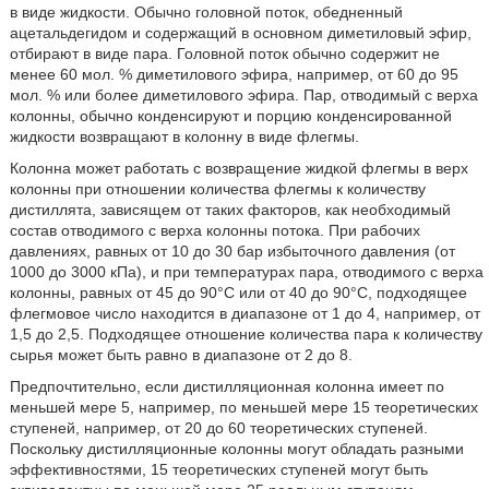
в виде жидкости. Обычно головной поток, обедненный
ацетальдегидом и содержащий в основном диметиловый эфир,
отбирают в виде пара. Головной поток обычно содержит не
менее 60 мол. % диметилового эфира, например, от 60 до 95
мол. % или более диметилового эфира. Пар, отводимый с верха
колонны, обычно конденсируют и порцию конденсированной
жидкости возвращают в колонну в виде флегмы.
Колонна может работать с возвращение жидкой флегмы в верх
колонны при отношении количества флегмы к количеству
дистиллята, зависящем от таких факторов, как необходимый
состав отводимого с верха колонны потока. При рабочих
давлениях, равных от 10 до 30 бар избыточного давления (от
1000 до 3000 кПа), и при температурах пара, отводимого с верха
колонны, равных от 45 до 90°C или от 40 до 90°C, подходящее
флегмовое число находится в диапазоне от 1 до 4, например, от
1,5 до 2,5. Подходящее отношение количества пара к количеству
сырья может быть равно в диапазоне от 2 до 8.
Предпочтительно, если дистилляционная колонна имеет по
меньшей мере 5, например, по меньшей мере 15 теоретических
ступеней, например, от 20 до 60 теоретических ступеней.
Поскольку дистилляционные колонны могут обладать разными
эффективностями, 15 теоретических ступеней могут быть