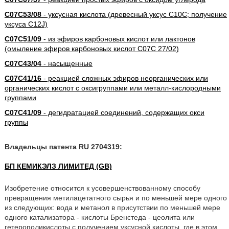
C07C53/08
- уксусная кислота (древесный уксус C10C; получение
уксуса C12J)
C07C51/09
- из эфиров карбоновых кислот или лактонов
(омыление эфиров карбоновых кислот C07C 27/02)
C07C43/04
- насыщенные
C07C41/16
- реакцией сложных эфиров неорганических или
органических кислот с оксигруппами или металл-кислородными
группами
C07C41/09
- дегидратацией соединений, содержащих окси
группы
Владельцы патента RU 2704319:
БП КЕМИКЭЛЗ ЛИМИТЕД (GB)
Изобретение относится к усовершенствованному способу
превращения метилацетатного сырья и по меньшей мере одного
из следующих: вода и метанол в присутствии по меньшей мере
одного катализатора - кислоты Бренстеда - цеолита или
гетерополикислоты с получением уксусной кислоты, где в этом