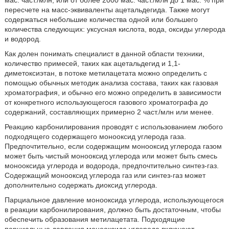
мас. част./млн, или от более 2000 мас. част./млн до 1 мас. % при
пересчете на масс-эквиваленты ацетальдегида. Также могут
содержаться небольшие количества одной или большего
количества следующих: уксусная кислота, вода, оксиды углерода
и водород.
Как долен понимать специалист в данной области техники,
количество примесей, таких как ацетальдегид и 1,1-
диметоксиэтан, в потоке метилацетата можно определить с
помощью обычных методик анализа состава, таких как газовая
хроматография, и обычно его можно определить в зависимости
от конкретного использующегося газового хроматографа до
содержаний, составляющих примерно 2 част./млн или менее.
Реакцию карбонилирования проводят с использованием любого
подходящего содержащего монооксид углерода газа.
Предпочтительно, если содержащим монооксид углерода газом
может быть чистый монооксид углерода или может быть смесь
монооксида углерода и водорода, предпочтительно синтез-газ.
Содержащий монооксид углерода газ или синтез-газ может
дополнительно содержать диоксид углерода.
Парциальное давление монооксида углерода, использующегося
в реакции карбонилирования, должно быть достаточным, чтобы
обеспечить образования метилацетата. Подходящие