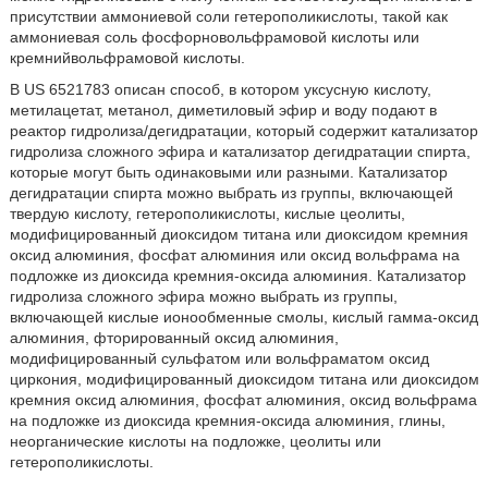
присутствии аммониевой соли гетерополикислоты, такой как
аммониевая соль фосфорновольфрамовой кислоты или
кремнийвольфрамовой кислоты.
В US 6521783 описан способ, в котором уксусную кислоту,
метилацетат, метанол, диметиловый эфир и воду подают в
реактор гидролиза/дегидратации, который содержит катализатор
гидролиза сложного эфира и катализатор дегидратации спирта,
которые могут быть одинаковыми или разными. Катализатор
дегидратации спирта можно выбрать из группы, включающей
твердую кислоту, гетерополикислоты, кислые цеолиты,
модифицированный диоксидом титана или диоксидом кремния
оксид алюминия, фосфат алюминия или оксид вольфрама на
подложке из диоксида кремния-оксида алюминия. Катализатор
гидролиза сложного эфира можно выбрать из группы,
включающей кислые ионообменные смолы, кислый гамма-оксид
алюминия, фторированный оксид алюминия,
модифицированный сульфатом или вольфраматом оксид
циркония, модифицированный диоксидом титана или диоксидом
кремния оксид алюминия, фосфат алюминия, оксид вольфрама
на подложке из диоксида кремния-оксида алюминия, глины,
неорганические кислоты на подложке, цеолиты или
гетерополикислоты.