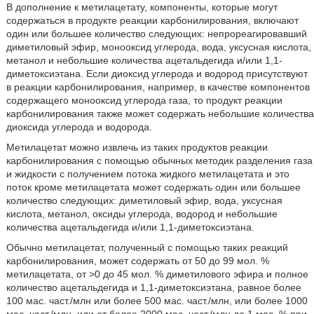
В дополнение к метилацетату, компоненты, которые могут
содержаться в продукте реакции карбонилирования, включают
один или большее количество следующих: непрореагировавший
диметиловый эфир, монооксид углерода, вода, уксусная кислота,
метанол и небольшие количества ацетальдегида и/или 1,1-
диметоксиэтана. Если диоксид углерода и водород присутствуют
в реакции карбонилирования, например, в качестве компонентов
содержащего монооксид углерода газа, то продукт реакции
карбонилирования также может содержать небольшие количества
диоксида углерода и водорода.
Метилацетат можно извлечь из таких продуктов реакции
карбонилирования с помощью обычных методик разделения газа
и жидкости с получением потока жидкого метилацетата и это
поток кроме метилацетата может содержать один или большее
количество следующих: диметиловый эфир, вода, уксусная
кислота, метанол, оксиды углерода, водород и небольшие
количества ацетальдегида и/или 1,1-диметоксиэтана.
Обычно метилацетат, полученный с помощью таких реакций
карбонилирования, может содержать от 50 до 99 мол. %
метилацетата, от >0 до 45 мол. % диметилового эфира и полное
количество ацетальдегида и 1,1-диметоксиэтана, равное более
100 мас. част./млн или более 500 мас. част./млн, или более 1000