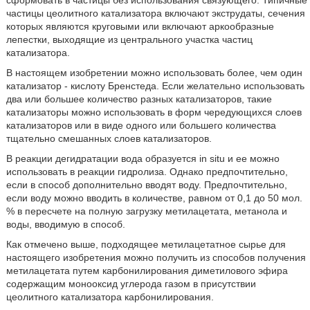
сформовать в частицы без использования связующего. Типичные
частицы цеолитного катализатора включают экструдаты, сечения
которых являются круговыми или включают аркообразные
лепестки, выходящие из центрального участка частиц
катализатора.
В настоящем изобретении можно использовать более, чем один
катализатор - кислоту Бренстеда. Если желательно использовать
два или большее количество разных катализаторов, такие
катализаторы можно использовать в форм чередующихся слоев
катализаторов или в виде одного или большего количества
тщательно смешанных слоев катализаторов.
В реакции дегидратации вода образуется in situ и ее можно
использовать в реакции гидролиза. Однако предпочтительно,
если в способ дополнительно вводят воду. Предпочтительно,
если воду можно вводить в количестве, равном от 0,1 до 50 мол.
% в пересчете на полную загрузку метилацетата, метанола и
воды, вводимую в способ.
Как отмечено выше, подходящее метилацетатное сырье для
настоящего изобретения можно получить из способов получения
метилацетата путем карбонилирования диметилового эфира
содержащим монооксид углерода газом в присутствии
цеолитного катализатора карбонилирования.