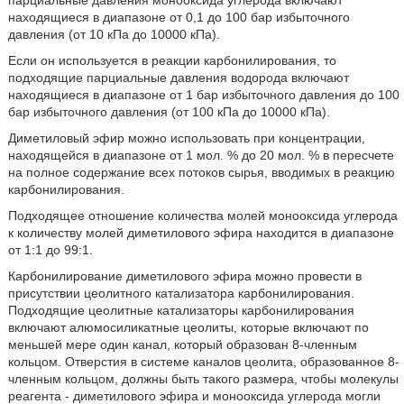
парциальные давления монооксида углерода включают
находящиеся в диапазоне от 0,1 до 100 бар избыточного
давления (от 10 кПа до 10000 кПа).
Если он используется в реакции карбонилирования, то
подходящие парциальные давления водорода включают
находящиеся в диапазоне от 1 бар избыточного давления до 100
бар избыточного давления (от 100 кПа до 10000 кПа).
Диметиловый эфир можно использовать при концентрации,
находящейся в диапазоне от 1 мол. % до 20 мол. % в пересчете
на полное содержание всех потоков сырья, вводимых в реакцию
карбонилирования.
Подходящее отношение количества молей монооксида углерода
к количеству молей диметилового эфира находится в диапазоне
от 1:1 до 99:1.
Карбонилирование диметилового эфира можно провести в
присутствии цеолитного катализатора карбонилирования.
Подходящие цеолитные катализаторы карбонилирования
включают алюмосиликатные цеолиты, которые включают по
меньшей мере один канал, который образован 8-членным
кольцом. Отверстия в системе каналов цеолита, образованное 8-
членным кольцом, должны быть такого размера, чтобы молекулы
реагента - диметилового эфира и монооксида углерода могли