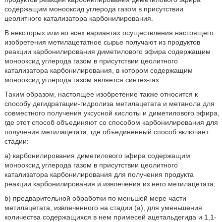
содержащим монооксид углерода газом в присутствии
цеолитного катализатора карбонилирования.
В некоторых или во всех вариантах осуществления настоящего
изобретения метилацетатное сырье получают из продуктов
реакции карбонилирования диметилового эфира содержащим
монооксид углерода газом в присутствии цеолитного
катализатора карбонилирования, в котором содержащим
монооксид углерода газом является синтез-газ.
Таким образом, настоящее изобретение также относится к
способу дегидратации-гидролиза метилацетата и метанола для
совместного получения уксусной кислоты и диметилового эфира,
где этот способ объединяют со способом карбонилирования для
получения метилацетата, где объединенный способ включает
стадии:
a) карбонилирования диметилового эфира содержащим
монооксид углерода газом в присутствии цеолитного
катализатора карбонилирования для получения продукта
реакции карбонилирования и извлечения из него метилацетата;
b) предварительной обработки по меньшей мере части
метилацетата, извлеченного на стадии (а), для уменьшения
количества содержащихся в нем примесей ацетальдегида и 1,1-