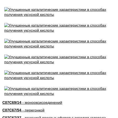
C07C69/14
- монооксисоединений
C07C67/54
- перегонкой
C07C67/37
- реакцией простых эфиров с оксидом углерода