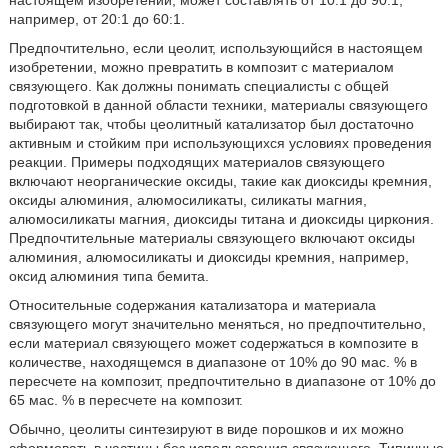
настоящем изобретении, может составлять от 10:1 до 90:1,
например, от 20:1 до 60:1.
Предпочтительно, если цеолит, использующийся в настоящем
изобретении, можно превратить в композит с материалом
связующего. Как должны понимать специалисты с общей
подготовкой в данной области техники, материалы связующего
выбирают так, чтобы цеолитный катализатор был достаточно
активным и стойким при использующихся условиях проведения
реакции. Примеры подходящих материалов связующего
включают неорганические оксиды, такие как диоксиды кремния,
оксиды алюминия, алюмосиликаты, силикаты магния,
алюмосиликаты магния, диоксиды титана и диоксиды циркония.
Предпочтительные материалы связующего включают оксиды
алюминия, алюмосиликаты и диоксиды кремния, например,
оксид алюминия типа бемита.
Относительные содержания катализатора и материала
связующего могут значительно меняться, но предпочтительно,
если материал связующего может содержаться в композите в
количестве, находящемся в диапазоне от 10% до 90 мас. % в
пересчете на композит, предпочтительно в диапазоне от 10% до
65 мас. % в пересчете на композит.
Обычно, цеолиты синтезируют в виде порошков и их можно