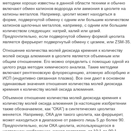
методики хорошо известны в данной области техники и обычно
включают обмен катионов водорода или аммония в цеолите на
катионы металлов. Например, цеолит может находиться в
форме, подвергнутой обмену с одним или большим количеством
катионов щелочных металлов, например, с одним или большим
количеством следующих: натрий, калий или цезий.
Предпочтительно, если подвергнутой обмену формой цеолита
является феррьерит подвергнутый обмену с цезием, или ZSM-35.
Отношение количества молей диоксида кремния к количеству
молей оксида алюминия в цеолите является объемным или
общим отношением. Его можно определить с помощью одной из
целого ряда методик химического анализа. Такие методики
включают рентгеновскую флуоресценцию, атомную абсорбцию и
ИСП (индуктивно связанная плазма). Все они дают в основном
одинаковые значения отношения количества молей диоксида
кремния к количеству молей оксида алюминия.
Объемное отношение количества молей диоксида кремния к
количеству молей оксида алюминия (в настоящем изобретении
также обозначаемое, как "ОКА") в синтетических цеолитах
меняется. Например, ОКА для такого цеолита, как феррьерит,
может находиться в диапазоне от равного лишь 5 до более 90.
Предпочтительно, если ОКА цеолита, использующегося в