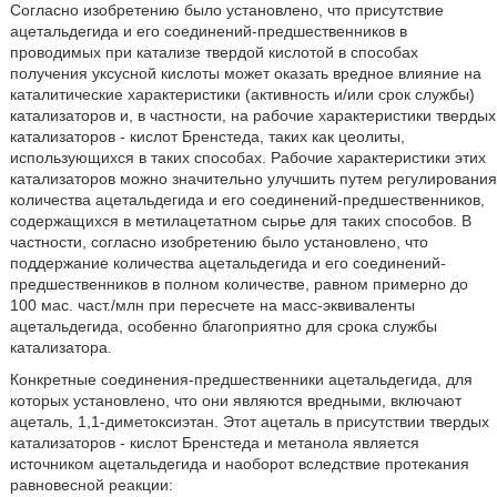
Согласно изобретению было установлено, что присутствие
ацетальдегида и его соединений-предшественников в
проводимых при катализе твердой кислотой в способах
получения уксусной кислоты может оказать вредное влияние на
каталитические характеристики (активность и/или срок службы)
катализаторов и, в частности, на рабочие характеристики твердых
катализаторов - кислот Бренстеда, таких как цеолиты,
использующихся в таких способах. Рабочие характеристики этих
катализаторов можно значительно улучшить путем регулирования
количества ацетальдегида и его соединений-предшественников,
содержащихся в метилацетатном сырье для таких способов. В
частности, согласно изобретению было установлено, что
поддержание количества ацетальдегида и его соединений-
предшественников в полном количестве, равном примерно до
100 мас. част./млн при пересчете на масс-эквиваленты
ацетальдегида, особенно благоприятно для срока службы
катализатора.
Конкретные соединения-предшественники ацетальдегида, для
которых установлено, что они являются вредными, включают
ацеталь, 1,1-диметоксиэтан. Этот ацеталь в присутствии твердых
катализаторов - кислот Бренстеда и метанола является
источником ацетальдегида и наоборот вследствие протекания
равновесной реакции: