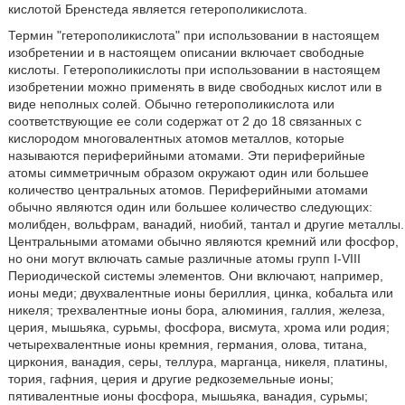
кислотой Бренстеда является гетерополикислота.
Термин "гетерополикислота" при использовании в настоящем
изобретении и в настоящем описании включает свободные
кислоты. Гетерополикислоты при использовании в настоящем
изобретении можно применять в виде свободных кислот или в
виде неполных солей. Обычно гетерополикислота или
соответствующие ее соли содержат от 2 до 18 связанных с
кислородом многовалентных атомов металлов, которые
называются периферийными атомами. Эти периферийные
атомы симметричным образом окружают один или большее
количество центральных атомов. Периферийными атомами
обычно являются один или большее количество следующих:
молибден, вольфрам, ванадий, ниобий, тантал и другие металлы.
Центральными атомами обычно являются кремний или фосфор,
но они могут включать самые различные атомы групп I-VIII
Периодической системы элементов. Они включают, например,
ионы меди; двухвалентные ионы бериллия, цинка, кобальта или
никеля; трехвалентные ионы бора, алюминия, галлия, железа,
церия, мышьяка, сурьмы, фосфора, висмута, хрома или родия;
четырехвалентные ионы кремния, германия, олова, титана,
циркония, ванадия, серы, теллура, марганца, никеля, платины,
тория, гафния, церия и другие редкоземельные ионы;
пятивалентные ионы фосфора, мышьяка, ванадия, сурьмы;