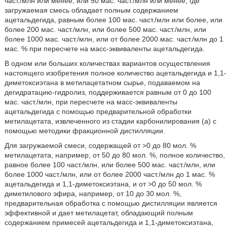
част./млн или менее, или 50 мас. част./млн или менее, где
загружаемая смесь обладает полным содержанием
ацетальдегида, равным более 100 мас. част./млн или более, или
более 200 мас. част./млн, или более 500 мас. част./млн, или
более 1000 мас. част./млн, или от более 2000 мас. част./млн до 1
мас. % при пересчете на масс-эквиваленты ацетальдегида.
В одном или больших количествах вариантов осуществления
настоящего изобретения полное количество ацетальдегида и 1,1-
диметоксиэтана в метилацетатном сырье, подаваемом на
дегидратацию-гидролиз, поддерживается равным от 0 до 100
мас. част./млн, при пересчете на масс-эквиваленты
ацетальдегида с помощью предварительной обработки
метилацетата, извлеченного из стадии карбонилирования (а) с
помощью методики фракционной дистилляции.
Для загружаемой смеси, содержащей от >0 до 80 мол. %
метилацетата, например, от 50 до 80 мол. %, полное количество,
равное более 100 част./млн, или более 500 мас. част./млн, или
более 1000 част./млн, или от более 2000 част./млн до 1 мас. %
ацетальдегида и 1,1-диметоксиэтана, и от >0 до 50 мол. %
диметилового эфира, например, от 10 до 30 мол. %,
предварительная обработка с помощью дистилляции является
эффективной и дает метилацетат, обладающий полным
содержанием примесей ацетальдегида и 1,1-диметоксиэтана,