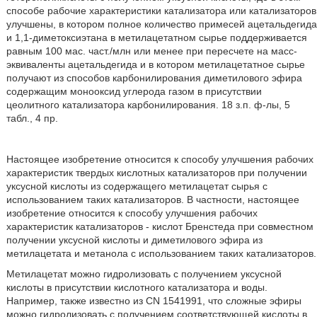
способе рабочие характеристики катализатора или катализаторов
улучшены, в котором полное количество примесей ацетальдегида
и 1,1-диметоксиэтана в метилацетатном сырье поддерживается
равным 100 мас. част./млн или менее при пересчете на масс-
эквиваленты ацетальдегида и в котором метилацетатное сырье
получают из способов карбонилирования диметилового эфира
содержащим монооксид углерода газом в присутствии
цеолитного катализатора карбонилирования. 18 з.п. ф-лы, 5
табл., 4 пр.
Настоящее изобретение относится к способу улучшения рабочих
характеристик твердых кислотных катализаторов при получении
уксусной кислоты из содержащего метилацетат сырья с
использованием таких катализаторов. В частности, настоящее
изобретение относится к способу улучшения рабочих
характеристик катализаторов - кислот Бренстеда при совместном
получении уксусной кислоты и диметилового эфира из
метилацетата и метанола с использованием таких катализаторов.
Метилацетат можно гидролизовать с получением уксусной
кислоты в присутствии кислотного катализатора и воды.
Например, также известно из CN 1541991, что сложные эфиры
можно гидролизовать с получением соответствующей кислоты в