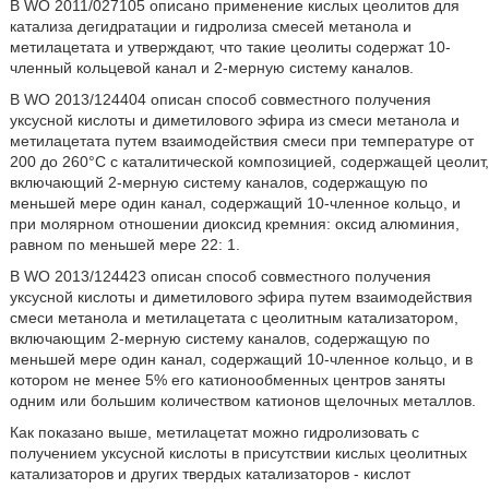
В WO 2011/027105 описано применение кислых цеолитов для
катализа дегидратации и гидролиза смесей метанола и
метилацетата и утверждают, что такие цеолиты содержат 10-
членный кольцевой канал и 2-мерную систему каналов.
В WO 2013/124404 описан способ совместного получения
уксусной кислоты и диметилового эфира из смеси метанола и
метилацетата путем взаимодействия смеси при температуре от
200 до 260°C с каталитической композицией, содержащей цеолит,
включающий 2-мерную систему каналов, содержащую по
меньшей мере один канал, содержащий 10-членное кольцо, и
при молярном отношении диоксид кремния: оксид алюминия,
равном по меньшей мере 22: 1.
В WO 2013/124423 описан способ совместного получения
уксусной кислоты и диметилового эфира путем взаимодействия
смеси метанола и метилацетата с цеолитным катализатором,
включающим 2-мерную систему каналов, содержащую по
меньшей мере один канал, содержащий 10-членное кольцо, и в
котором не менее 5% его катионообменных центров заняты
одним или большим количеством катионов щелочных металлов.
Как показано выше, метилацетат можно гидролизовать с
получением уксусной кислоты в присутствии кислых цеолитных
катализаторов и других твердых катализаторов - кислот