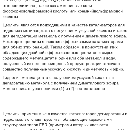
4
12
40
2
гетерополикислот, такие как аммониевые соли
фосфорновольфрамовой кислоты или кремнийвольфрамовой
кислоты.
Цеолиты являются подходящими в качестве катализаторов для
гидролиза метилацетата с получением уксусной кислоты и также
для дегидратации метанола с получением диметилового эфира.
Некоторые цеолиты являются эффективными катализаторами
для обеих этих реакций. Таким образом, в присутствии этих
обладающих двойной эффективностью цеолитов и сырья,
содержащего метилацетат и один или оба метанол и воду,
полученный из него неочищенный продукт реакции включает
совместно полученные уксусную кислоту и диметиловый эфир.
Гидролиз метилацетата с получением уксусной кислоты и
дегидратацию метанола с получением диметилового эфира
можно описать уравнениями (1) и (2) соответственно:
Цеолиты, применимые в качестве катализаторов дегидратации и
гидролиза, включают цеолиты, обладающие каркасными
структурами типов FER (примерами которых являются