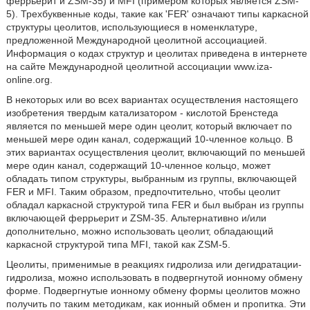
феррьерит и ZSM-35) и MFI (примером которых является ZSM-
5). Трехбуквенные коды, такие как 'FER' означают типы каркасной
структуры цеолитов, использующиеся в номенклатуре,
предложенной Международной цеолитной ассоциацией.
Информация о кодах структур и цеолитах приведена в интернете
на сайте Международной цеолитной ассоциации www.iza-
online.org.
В некоторых или во всех вариантах осуществления настоящего
изобретения твердым катализатором - кислотой Бренстеда
является по меньшей мере один цеолит, который включает по
меньшей мере один канал, содержащий 10-членное кольцо. В
этих вариантах осуществления цеолит, включающий по меньшей
мере один канал, содержащий 10-членное кольцо, может
обладать типом структуры, выбранным из группы, включающей
FER и MFI. Таким образом, предпочтительно, чтобы цеолит
обладал каркасной структурой типа FER и был выбран из группы
включающей феррьерит и ZSM-35. Альтернативно и/или
дополнительно, можно использовать цеолит, обладающий
каркасной структурой типа MFI, такой как ZSM-5.
Цеолиты, применимые в реакциях гидролиза или дегидратации-
гидролиза, можно использовать в подвергнутой ионному обмену
форме. Подвергнутые ионному обмену формы цеолитов можно
получить по таким методикам, как ионный обмен и пропитка. Эти