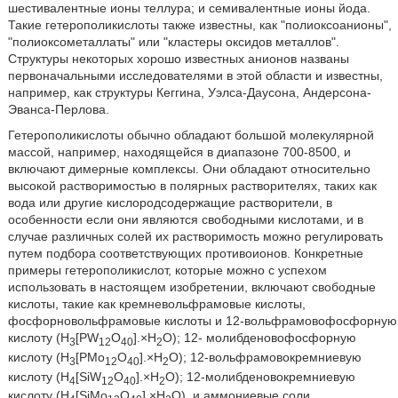
шестивалентные ионы теллура; и семивалентные ионы йода.
Такие гетерополикислоты также известны, как "полиоксоанионы",
"полиоксометаллаты" или "кластеры оксидов металлов".
Структуры некоторых хорошо известных анионов названы
первоначальными исследователями в этой области и известны,
например, как структуры Кеггина, Уэлса-Даусона, Андерсона-
Эванса-Перлова.
Гетерополикислоты обычно обладают большой молекулярной
массой, например, находящейся в диапазоне 700-8500, и
включают димерные комплексы. Они обладают относительно
высокой растворимостью в полярных растворителях, таких как
вода или другие кислородсодержащие растворители, в
особенности если они являются свободными кислотами, и в
случае различных солей их растворимость можно регулировать
путем подбора соответствующих противоионов. Конкретные
примеры гетерополикислот, которые можно с успехом
использовать в настоящем изобретении, включают свободные
кислоты, такие как кремневольфрамовые кислоты,
фосфорновольфрамовые кислоты и 12-вольфрамовофосфорную
кислоту (H
[PW
O
].×Н
O); 12- молибденовофосфорную
3
12
40
2
кислоту (H
[PMo
O
].×Н
O); 12-вольфрамовокремниевую
3
12
40
2
кислоту (H
[SiW
O
].×Н
O); 12-молибденовокремниевую
4
12
40
2
кислоту (H
[SiMo
O
].×Н
O), и аммониевые соли