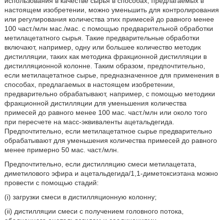
использования в качестве сырья в способах, предлагаемых в
настоящем изобретении, можно уменьшить для контролирования
или регулирования количества этих примесей до равного менее
100 част./млн мас./мас. с помощью предварительной обработки
метилацетатного сырья. Такие предварительные обработки
включают, например, одну или большее количество методик
дистилляции, таких как методика фракционной дистилляции в
дистилляционной колонне. Таким образом, предпочтительно,
если метилацетатное сырье, предназначенное для применения в
способах, предлагаемых в настоящем изобретении,
предварительно обрабатывают, например, с помощью методики
фракционной дистилляции для уменьшения количества
примесей до равного менее 100 мас. част./млн или около того
при пересчете на масс-эквиваленты ацетальдегида.
Предпочтительно, если метилацетатное сырье предварительно
обрабатывают для уменьшения количества примесей до равного
менее примерно 50 мас. част./млн.
Предпочтительно, если дистилляцию смеси метилацетата,
диметилового эфира и ацетальдегида/1,1-диметоксиэтана можно
провести с помощью стадий:
(i) загрузки смеси в дистилляционную колонну;
(ii) дистилляции смеси с получением головного потока,