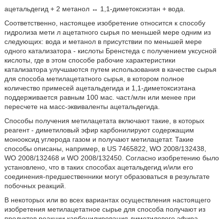
ацетальдегид + 2 метанол ↔ 1,1-диметоксиэтан + вода.
Соответственно, настоящее изобретение относится к способу
гидролиза мети л ацетатного сырья по меньшей мере одним из
следующих: вода и метанол в присутствии по меньшей мере
одного катализатора - кислоты Бренстеда с получением уксусной
кислоты, где в этом способе рабочие характеристики
катализатора улучшаются путем использования в качестве сырья
для способа метилацетатного сырья, в котором полное
количество примесей ацетальдегида и 1,1-диметоксиэтана
поддерживается равным 100 мас. част./млн или менее при
пересчете на масс-эквиваленты ацетальдегида.
Способы получения метилацетата включают такие, в которых
реагент - диметиловый эфир карбонилируют содержащим
монооксид углерода газом и получают метилацетат. Такие
способы описаны, например, в US 7465822, WO 2008/132438,
WO 2008/132468 и WO 2008/132450. Согласно изобретению было
установлено, что в таких способах ацетальдегид и/или его
соединения-предшественники могут образоваться в результате
побочных реакций.
В некоторых или во всех вариантах осуществления настоящего
изобретения метилацетатное сырье для способа получают из
продуктов реакции карбонилирования диметилового эфира