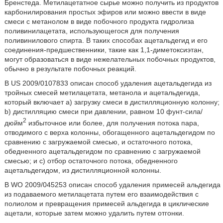
Бренстеда. Метилацетатное сырье можно получить из продуктов
карбонилирования простых эфиров или можно ввести в виде
смеси с метанолом в виде побочного продукта гидролиза
поливинилацетата, использующегося для получения
поливинилового спирта. В таких способах ацетальдегид и его
соединения-предшественники, такие как 1,1-диметоксиэтан,
могут образоваться в виде нежелательных побочных продуктов,
обычно в результате побочных реакций.
В US 2009/0107833 описан способ удаления ацетальдегида из
тройных смесей метилацетата, метанола и ацетальдегида,
который включает а) загрузку смеси в дистилляционную колонну;
b) дистилляцию смеси при давлении, равном 10 фунт-сила/
2
дюйм
избыточное или более, для получения потока пара,
отводимого с верха колонны, обогащенного ацетальдегидом по
сравнению с загружаемой смесью, и остаточного потока,
обедненного ацетальдегидом по сравнению с загружаемой
смесью; и с) отбор остаточного потока, обедненного
ацетальдегидом, из дистилляционной колонны.
В WO 2009/045253 описан способ удаления примесей альдегида
из подаваемого метилацетата путем его взаимодействия с
полиолом и превращения примесей альдегида в циклические
ацетали, которые затем можно удалить путем отгонки.