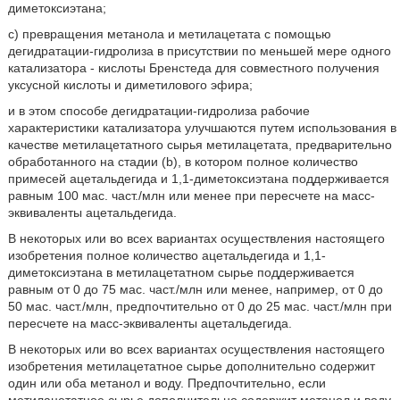
диметоксиэтана;
c) превращения метанола и метилацетата с помощью
дегидратации-гидролиза в присутствии по меньшей мере одного
катализатора - кислоты Бренстеда для совместного получения
уксусной кислоты и диметилового эфира;
и в этом способе дегидратации-гидролиза рабочие
характеристики катализатора улучшаются путем использования в
качестве метилацетатного сырья метилацетата, предварительно
обработанного на стадии (b), в котором полное количество
примесей ацетальдегида и 1,1-диметоксиэтана поддерживается
равным 100 мас. част./млн или менее при пересчете на масс-
эквиваленты ацетальдегида.
В некоторых или во всех вариантах осуществления настоящего
изобретения полное количество ацетальдегида и 1,1-
диметоксиэтана в метилацетатном сырье поддерживается
равным от 0 до 75 мас. част./млн или менее, например, от 0 до
50 мас. част./млн, предпочтительно от 0 до 25 мас. част./млн при
пересчете на масс-эквиваленты ацетальдегида.
В некоторых или во всех вариантах осуществления настоящего
изобретения метилацетатное сырье дополнительно содержит
один или оба метанол и воду. Предпочтительно, если
метилацетатное сырье дополнительно содержит метанол и воду.