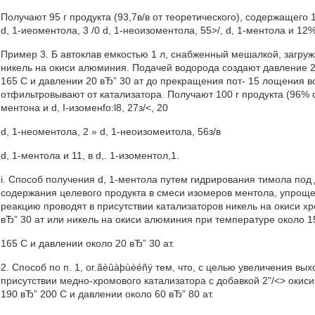
Получают 95 г продукта (93,7в/в от теоретического), содержащего
d, 1-иеоментола, 3 /0 d, 1-неоизоментола, 55>/, d, 1-ментола и 12
Пример 3. Б автоклав емкостью 1 л, снабженный мешалкой, загружают
никель на окиси алюминия. Подачей водорода создают давление 20
165 С и давлении 20 вЂ” 30 ат до прекращения пот- 15 лощения 
отфильтровывают от катализатора. Получают 100 г продукта (96% о
ментона и d, I-изоменfo:l8, 27з/<, 20
d, 1-неоментола, 2 » d, 1-неоизомеитола, 56з/в
d, 1-ментола и 11, в d,. 1-изоментол,1.
i. Способ получения d, 1-ментола путем гидрирования тимола под
содержания целевого продукта в смеси изомеров ментола, упроще
реакцию проводят в присутствии катализаторов никель на окиси х
вЂ” 30 ат или никель на окиси алюминия при температуре около 
165 С и давлении около 20 вЂ” 30 ат.
2. Способ по п. 1, or.ãèûàþùèéñÿ тем, что, с целью увеличения вы
присутствии медно-хромового катализатора с добавкой 2"/<> окис
190 вЂ” 200 С и давлении около 60 вЂ” 80 ат.