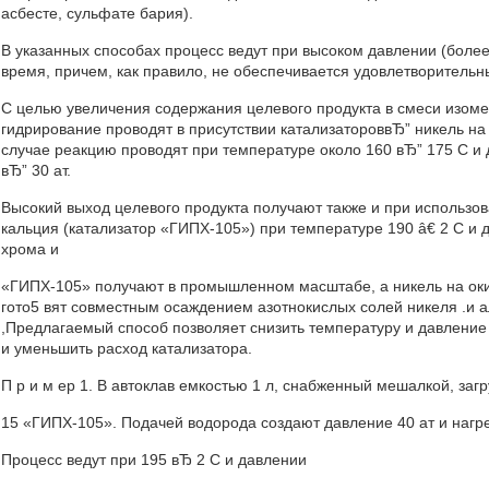
асбесте, сульфате бария).
В указанных способах процесс ведут при высоком давлении (более
время, причем, как правило, не обеспечивается удовлетворительн
С целью увеличения содержания целевого продукта в смеси изоме
гидрирование проводят в присутствии катализатороввЂ” никель на
случае реакцию проводят при температуре около 160 вЂ” 175 С и д
вЂ” 30 ат.
Высокий выход целевого продукта получают также и при использо
кальция (катализатор «ГИПХ-105») при температуре 190 â€ 2 С и д
хрома и
«ГИПХ-105» получают в промышленном масштабе, а никель на ок
гото5 вят совместным осаждением азотнокислых солей никеля .и
,Предлагаемый способ позволяет снизить температуру и давление
и уменьшить расход катализатора.
П р и м ер 1. В автоклав емкостью 1 л, снабженный мешалкой, загру
15 «ГИПХ-105». Подачей водорода создают давление 40 ат и нагре
Процесс ведут при 195 вЂ 2 С и давлении