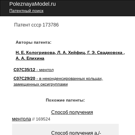
PoleznayaModel.ru
Патентный поиск
Патент ссср 173786
Авторы патента:
Н. Е. Кологривова, Л. А. Хейфиц, Г. Э. Свадковска ,
А. А. Епихина
C07C35/12
- ментол
C07C29/20
- в неконденсированных кольцах,
замещенных оксигруппами
Похожие патенты:
Способ получения
ментола
// 169524
Способ получения а,/-