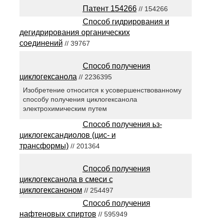
Патент 154266
// 154266
Способ гидрирования и
дегидрирования органических
соединений
// 39767
Способ получения
циклогексанола
// 2236395
Изобретение относится к усовершенствованному
способу получения циклогексанола
электрохимическим путем
Способ получения ьз-
циклогександиолов (цис- и
трансформы)
// 201364
Способ получения
циклогексанола в смеси с
циклогексаноном
// 254497
Способ получения
нафтеновых спиртов
// 595949