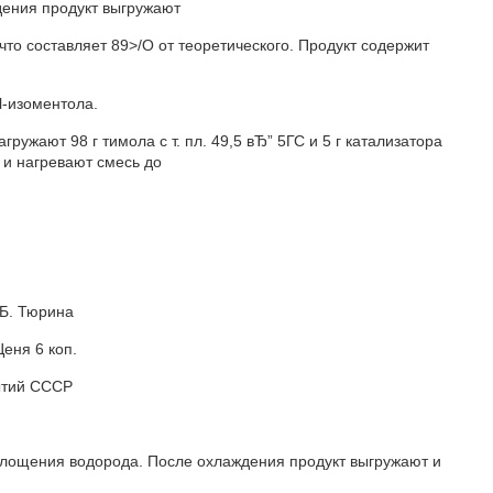
дения продукт выгружают
что составляет 89>/О от теоретического. Продукт содержит
 l-изоментола.
гружают 98 г тимола с т. пл. 49,5 вЂ” 5ГС и 5 г катализатора
 и нагревают смесь до
 Б. Тюрина
Ценя 6 коп.
рытий СССР
оглощения водорода. После охлаждения продукт выгружают и