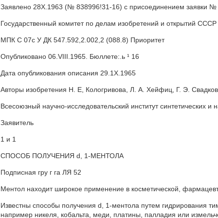
Заявлено 28Х.1963 (№ 838996!31-16) с присоединением заявки №
Государственный комитет по делам изобретений и открытий СССР
МПК С 07с У ДК 547.592,2.002,2 (088.8) Приоритет
Опубликовано 06.VIII.1965. Бюллете:.ь ¹ 16
Дата опубликования описания 29.1Х.1965
Авторы изобретения Н. Е, Кологривова, Л. А. Хейфиц, Г. Э. Свадков
Всесоюзный научно-исследовательский институт синтетических и 
Заявитель
1 и 1
СПОСОБ ПОЛУЧЕНИЯ d, 1-МЕНТОЛА
Подписная гру г га ЛЯ 52
Ментол находит широкое применение в косметической, фармацев
Известны способы получения d, 1-ментола путем гидрирования ти
например никеля, кобальта, меди, платины, палладия или измельч