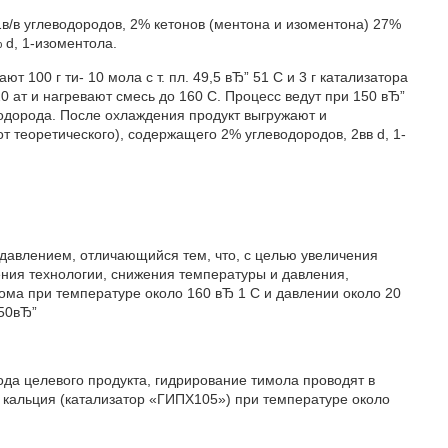
 1в/в углеводородов, 2% кетонов (ментона и изоментона) 27%
% d, 1-изоментола.
 100 г ти- 10 мола с т. пл. 49,5 вЂ” 51 С и 3 г катализатора
 ат и нагревают смесь до 160 С. Процесс ведут при 150 вЂ”
водорода. После охлаждения продукт выгружают и
т теоретического), содержащего 2% углеводородов, 2вв d, 1-
 давлением, отличающийся тем, что, с целью увеличения
ния технологии, снижения температуры и давления,
рома при температуре около 160 вЂ 1 C и давлении около 20
150вЂ”
хода целевого продукта, гидрирование тимола проводят в
и кальция (катализатор «ГИПХ105») при температуре около