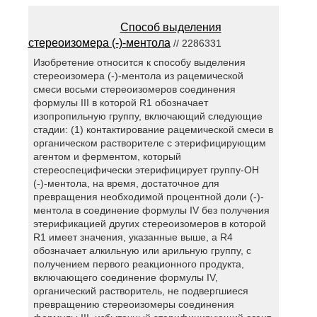
Способ выделения
стереоизомера (-)-ментола
// 2286331
Изобретение относится к способу выделения
стереоизомера (-)-ментола из рацемической
смеси восьми стереоизомеров соединения
формулы III в которой R1 обозначает
изопропильную группу, включающий следующие
стадии: (1) контактирование рацемической смеси в
органическом растворителе с этерифицирующим
агентом и ферментом, который
стереоспецифически этерифицирует группу-ОН
(-)-ментола, на время, достаточное для
превращения необходимой процентной доли (-)-
ментола в соединение формулы IV без получения
этерификацией других стереоизомеров в которой
R1 имеет значения, указанные выше, a R4
обозначает алкильную или арильную группу, с
получением первого реакционного продукта,
включающего соединение формулы IV,
органический растворитель, не подвергшиеся
превращению стереоизомеры соединения