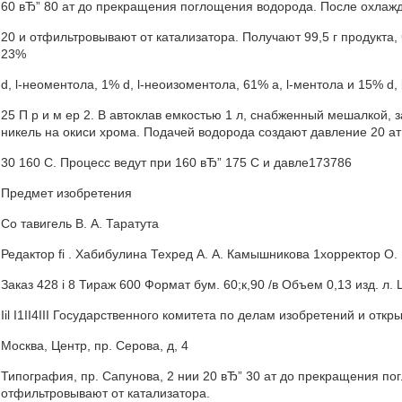
60 вЂ” 80 ат до прекращения поглощения водорода. После охлаж
20 и отфильтровывают от катализатора. Получают 99,5 г продукта, 
23%
d, l-неоментола, 1% d, l-неоизоментола, 61% а, l-ментола и 15% d,
25 П р и м ер 2. В автоклав емкостью 1 л, снабженный мешалкой, за
никель на окиси хрома. Подачей водорода создают давление 20 ат
30 160 С. Процесс ведут при 160 вЂ” 175 С и давле173786
Предмет изобретения
Со тавигель В. A. Таратута
Редактор fi . Хабибулина Техред A. А. Камышникова 1хорректop О.
Заказ 428 i 8 Тираж 600 Формат бум. 60;к,90 /в Объем 0,13 изд. л. 
Iil I1II4III Государственного комитета по делам изобретений и отк
Москва, Центр, пр. Серова, д, 4
Типография, пр. Сапунова, 2 нии 20 вЂ” 30 ат до прекращения п
отфильтровывают от катализатора.