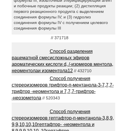
формулы III, избыточный этерифицирующий агент
и побочные продукты реакции; (2) дистилляция
первого реакционного продукта с выделением
соединения формулы IV; и (3) гидролиз
соединения формулы IV с получением целевого
соединения формулы III
// 371718
Способ разделения
рацематной смесисложных эфиров
ароматических кислоти d, /-изомеров ментола,
неоментолаи изоментола12
// 432710
Способ получения
стереоизомеров трифтор-п-ментанола-3-7,7,7-
трифтор -неоментола и 7,7,7-трифтор-
-неозометола
// 520343
Способ получения
стереоизомеров гептафтор-п-ментанола-3,8,9,
9,9,10,10,10гептафтор- -неоментола и
8,9,9,9,10,10, 10гептафтор-