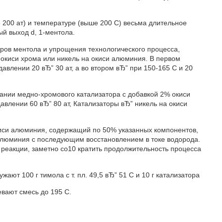
 200 ат) и температуре (выше 200 С) весьма длительное
ый выход d, 1-ментола.
ров ментола и упрощения технологического процесса,
 окиси хрома или никель на окиси алюминия. В первом
авлении 20 вЂ” 30 ат, а во втором вЂ” при 150-165 С и 20
вании медно-хромового катализатора с добавкой 2% окиси
авлении 60 вЂ” 80 ат, Катализаторы вЂ” никель на окиси
иси алюминия, содержащий по 50% указанных компонентов,
 алюминия с последующим восстановлением в токе водорода.
 реакции, заметно со10 кратить продолжительность процесса
жают 100 г тимола с т. пл. 49,5 вЂ” 51 С и 10 г катализатора
вают смесь до 195 С.