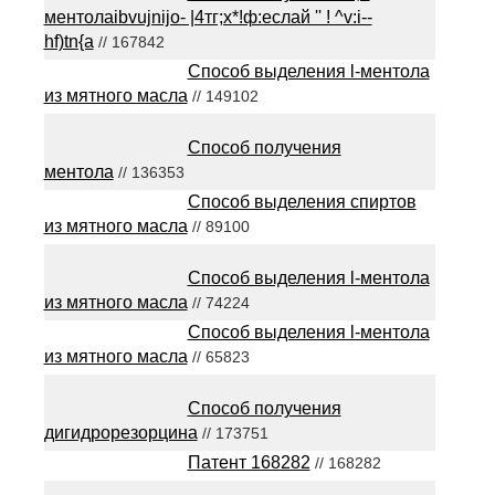
ментолаibvujnijo- |4тг;х*!ф:еслай '' ! ^v:i--
hf)tn{a
// 167842
Способ выделения l-ментола
из мятного масла
// 149102
Способ получения
ментола
// 136353
Способ выделения спиртов
из мятного масла
// 89100
Способ выделения l-ментола
из мятного масла
// 74224
Способ выделения l-ментола
из мятного масла
// 65823
Способ получения
дигидрорезорцина
// 173751
Патент 168282
// 168282