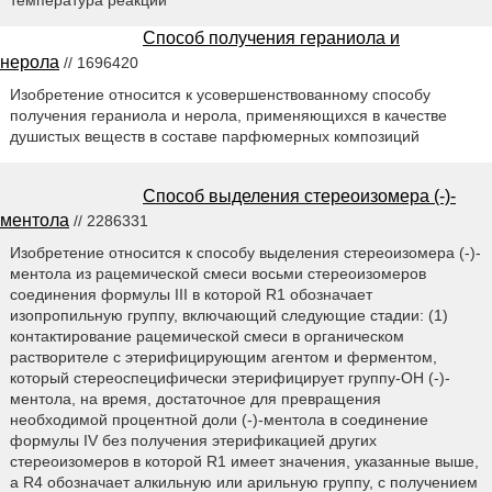
температура реакции
Способ получения гераниола и
нерола
// 1696420
Изобретение относится к усовершенствованному способу
получения гераниола и нерола, применяющихся в качестве
душистых веществ в составе парфюмерных композиций
Способ выделения стереоизомера (-)-
ментола
// 2286331
Изобретение относится к способу выделения стереоизомера (-)-
ментола из рацемической смеси восьми стереоизомеров
соединения формулы III в которой R1 обозначает
изопропильную группу, включающий следующие стадии: (1)
контактирование рацемической смеси в органическом
растворителе с этерифицирующим агентом и ферментом,
который стереоспецифически этерифицирует группу-ОН (-)-
ментола, на время, достаточное для превращения
необходимой процентной доли (-)-ментола в соединение
формулы IV без получения этерификацией других
стереоизомеров в которой R1 имеет значения, указанные выше,
a R4 обозначает алкильную или арильную группу, с получением