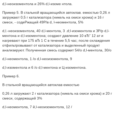
d,l-неоизоментола и 26% d,l-изоме нтола.
Пример 5. В стальной вращающийся автоклав. емкостью 0,26 л
загружают 0,5 г катализатора (никель на окиси хрома) и 16 г
смеси, - содеРжащей 49P/в d, l-неоментола, 5%
d,l.-неоизоментола, 40 d,l-ментола, 3 .d;l-изоментола и ЗP/p d,l-
ментона и d,l-изоментона; создают давление 10 вЂ” 12 ат и
нагревают при 175 вЂ 1 С в течение 5,5 час; после охлаждения
отфильтровывают от катализатора и выделенный продукт
анализируют. Полученная смесь содержит 54/о d,l-ментола, 30/о
d,l-неоментола, 1 /о d,l-неоизоментола, 9
d,l-изоментола и 6 /о d,l-ментона и Ц-изоментона.
Пример 6.
В стальной вращающийся автоклав емкостью
0,26 л загружают 2 г катализатора (никель на окиси хрома) и 20 г
смеси, содержащей 3%
d,l-неоментола, 7 й,l-неоизоментола, 12 /