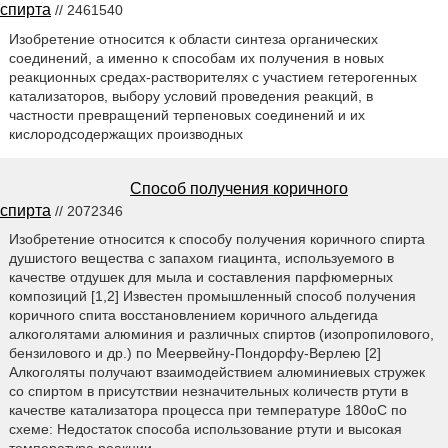
спирта
// 2461540
Изобретение относится к области синтеза органических
соединений, а именно к способам их получения в новых
реакционных средах-растворителях с участием гетерогенных
катализаторов, выбору условий проведения реакций, в
частности превращений терпеновых соединений и их
кислородсодержащих производных
Способ получения коричного
спирта
// 2072346
Изобретение относится к способу получения коpичного спиpта
душистого вещества с запахом гиацинта, используемого в
качестве отдушек для мыла и составления парфюмерных
композиций [1,2] Известен промышленный способ получения
коричного спита восстановлением коричного альдегида
алкоголятами алюминия и различных спиртов (изопропилового,
бензилового и др.) по Меервейну-Пондорфу-Верлею [2]
Алкоголяты получают взаимодействием алюминиевых стружек
со спиртом в присутствии незначительных количеств ртути в
качестве катализатора процесса при температуре 180oС по
схеме: Недостаток способа использование ртути и высокая