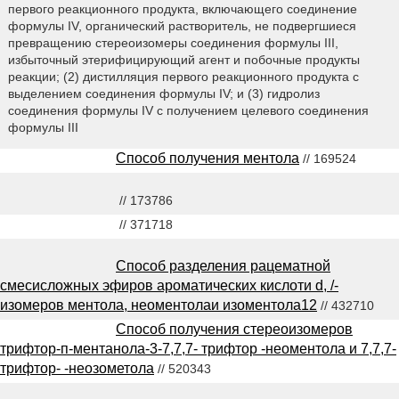
первого реакционного продукта, включающего соединение
формулы IV, органический растворитель, не подвергшиеся
превращению стереоизомеры соединения формулы III,
избыточный этерифицирующий агент и побочные продукты
реакции; (2) дистилляция первого реакционного продукта с
выделением соединения формулы IV; и (3) гидролиз
соединения формулы IV с получением целевого соединения
формулы III
Способ получения ментола
// 169524
// 173786
// 371718
Способ разделения рацематной
смесисложных эфиров ароматических кислоти d, /-
изомеров ментола, неоментолаи изоментола12
// 432710
Способ получения стереоизомеров
трифтор-п-ментанола-3-7,7,7- трифтор -неоментола и 7,7,7-
трифтор- -неозометола
// 520343