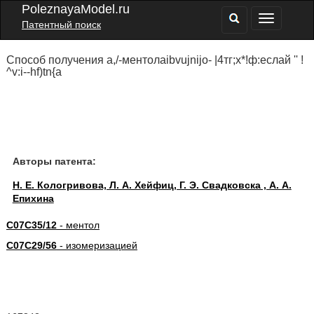
PoleznayaModel.ru
Патентный поиск
Способ получения а,/-ментолаibvujnijo- |4тг;х*!ф:еслай '' !
^v:i--hf)tn{a
Авторы патента:
Н. Е. Кологривова, Л. А. Хейфиц, Г. Э. Свадковска , А. А.
Епихина
C07C35/12
- ментол
C07C29/56
- изомеризацией