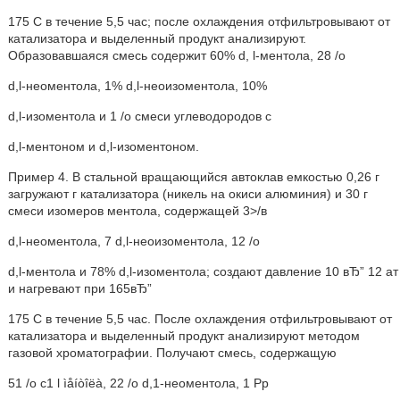
175 С в течение 5,5 час; после охлаждения отфильтровывают от
катализатора и выделенный продукт анализируют.
Образовавшаяся смесь содержит 60% d, l-ментола, 28 /о
d,l-неоментола, 1% d,l-неоизоментола, 10%
d,l-изоментола и 1 /о смеси углеводородов с
d,l-ментоном и d,l-изоментоном.
Пример 4. В стальной вращающийся автоклав емкостью 0,26 г
загружают г катализатора (никель на окиси алюминия) и 30 г
смеси изомеров ментола, содержащей 3>/в
d,l-неоментола, 7 d,l-неоизоментола, 12 /о
d,l-ментола и 78% d,l-изоментола; создают давление 10 вЂ” 12 ат
и нагревают при 165вЂ”
175 С в течение 5,5 час. После охлаждения отфильтровывают от
катализатора и выделенный продукт анализируют методом
газовой хроматографии. Получают смесь, содержащую
51 /о с1 l ìåíòîëà, 22 /о d,1-неоментола, 1 Рр