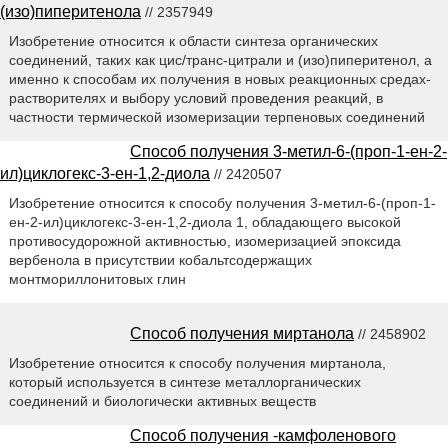
(изо)пиперитенола
// 2357949
Изобретение относится к области синтеза органических
соединений, таких как цис/транс-цитрали и (изо)пиперитенол, а
именно к способам их получения в новых реакционных средах-
растворителях и выбору условий проведения реакций, в
частности термической изомеризации терпеновых соединений
Способ получения 3-метил-6-(проп-1-ен-2-
ил)циклогекс-3-ен-1,2-диола
// 2420507
Изобретение относится к способу получения 3-метил-6-(проп-1-
ен-2-ил)циклогекс-3-ен-1,2-диола 1, обладающего высокой
противосудорожной активностью, изомеризацией эпоксида
вербенола в присутствии кобальтсодержащих
монтмориллонитовых глин
Способ получения миртанола
// 2458902
Изобретение относится к способу получения миртанола,
который используется в синтезе металлорганических
соединений и биологически активных веществ
Способ получения -камфоленового