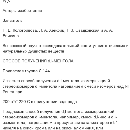
УДК
Авторы изобретения
Заявитель
H. Е. Кологривова, Л. А. Хейфиц, Г. 3. Свадковская и А. А.
Епихина
Всесоюзный научно-исследовательский институт синтетических и
натуральных душистых веществ
СПОСОБ ПОЛУЧЕНИЯ d,l-МЕНТОЛА
Подпасиая группа Л " 44
Известен способ получения d,l-ментола изомеризацией
стереоизомеров d,l-ментола нагреванием смеси изомеров над Nl
Ренея при
200 вЂ” 220 С в присутствии водорода.
Предложен способ получения d,l-ментола изомеризацией
стереоизомеров d,l-ментола, например, смеси d,l-нео и d,l-
изоментола, нагреванием в присутствии катализаторов вЂ”
никеля на окиси хрома или на окиси алюминия, или