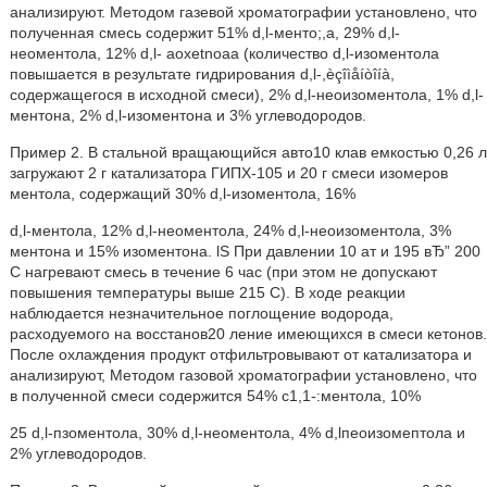
анализируют. Методом газевой хроматографии установлено, что
полученная смесь содержит 51% d,l-менто;,а, 29% d,l-
неоментола, 12% d,l- aoxetnoaa (количество d,l-изоментола
повышается в результате гидрирования d,l-,èçîìåíòîíà,
содержащегося в исходной смеси), 2% d,l-неоизоментола, 1% d,l-
ментона, 2% d,l-изоментона и 3% углеводородов.
Пример 2. В стальной вращающийся авто10 клав емкостью 0,26 л
загружают 2 г катализатора ГИПХ-105 и 20 г смеси изомеров
ментола, содержащий 30% d,l-изоментола, 16%
d,l-ментола, 12% d,l-неоментола, 24% d,l-неоизоментола, 3%
ментона и 15% изоментона. lS При давлении 10 ат и 195 вЂ” 200
С нагревают смесь в течение 6 час (при этом не допускают
повышения температуры выше 215 С). В ходе реакции
наблюдается незначительное поглощение водорода,
расходуемого на восстанов20 ление имеющихся в смеси кетонов.
После охлаждения продукт отфильтровывают от катализатора и
анализируют, Методом газовой хроматографии установлено, что
в полученной смеси содержится 54% с1,1-:ментола, 10%
25 d,l-пзоментола, 30% d,l-неоментола, 4% d,lпеоизомептола и
2% углеводородов.