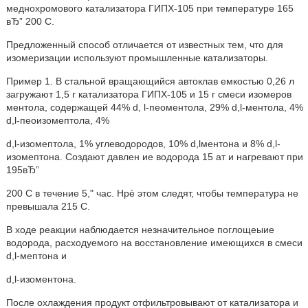
меднохромового катализатора ГИПХ-105 при температуре 165
вЂ” 200 С.
Предложенный способ отличается от известных тем, что для
изомеризации используют промышленные катализаторы.
Пример 1. В стальной вращающийся автоклав емкостью 0,26 л
загружают 1,5 г катализатора ГИПХ-105 и 15 г смеси изомеров
ментола, содержащей 44% d, l-пеоментола, 29% d,l-ментола, 4%
d,l-пеоизомептола, 4%
d,l-изомептола, 1% углеводородов, 10% d,lментона и 8% d,l-
изомептона. Создают давлен ие водорода 15 ат и нагревают при
195вЂ”
200 С в течение 5," час. Hpè этом следят, чтобы температура не
превышала 215 С.
В ходе реакции наблюдается незначительное поглощеыие
водорода, расходуемого на восстановление имеющихся в смеси
d,l-мептона и
d,l-изоментона.
После охлаждения продукт отфильтровывают от катализатора и