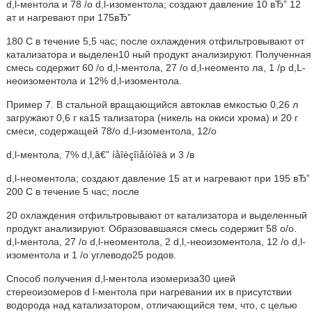
d,l-ментола и 78 /о d,l-изоментола; создают давление 10 вЂ” 12
ат и нагревают при 175вЂ”
180 С в течение 5,5 час; после охлаждения отфильтровывают от
катализатора и выделен10 ный продукт анализируют. Полученная
смесь содержит 60 /о d,l-ментола, 27 /о d,l-неоменто ла, 1 /p d,L-
неоизоментола и 12% d,l-изоментола.
Пример 7. В стальной вращающийся автоклав емкостью 0,26 л
загружают 0,6 г ка15 тализатора (никель на окиси хрома) и 20 г
смеси, содержащей 78/о d,l-изоментола, 12/о
d,l-ментола, 7% d,l,â€” íåîèçîìåíòîëà и 3 /в
d,l-неоментола; создают давление 15 ат и нагревают при 195 вЂ”
200 С в течение 5 час; после
20 охлаждения отфильтровывают от катализатора и выделенный
продукт анализируют. Образовавшаяся смесь содержит 58 о/о.
d,l-ментола, 27 /о d,l-неоментола, 2 d,l,-неоизоментола, 12 /о d,l-
изоментола и 1 /о углеводо25 родов.
Способ получения d,l-ментола изомериза30 цией
стереоизомеров d l-ментола при нагревании их в присутствии
водорода над катализатором, отличающийся тем, что, с целью