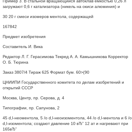
Пример 3. В стальной вращающийся автоклав емкостью 0,26 л
загружают 0,6 г катализатора (никель на окиси алюминия) и
30 20 г смеси изомеров ментола, содержащей
167842
Предмет изобретения
Составитель И. Вика
Редактор Л. Г. Герасимова Текред А. А. Камышникова Корректор
О. Б. Тюрина
Заказ 3807/4 Тираж 625 Формат бум. 60>(90
ЦНИИПИ Государственного комитета по делам изобретений и
открытий СССР
Москва, Центр, пр. Серова, д. 4
Типографии, пр. Сапунова, 2
45 d,l-неоментола, 5 /о d,l-неоизоментола, 44 /о d,l-ментола и 6 /о
d,l-изоментола; создают давление 10 вЂ” 12 ат и нагревают при
165вЂ”