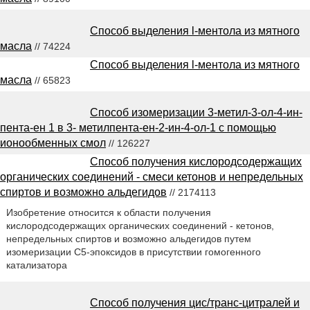
Способ выделения l-ментола из мятного
масла
// 74224
Способ выделения l-ментола из мятного
масла
// 65823
Способ изомеризации 3-метил-3-ол-4-ин-
пента-ен 1 в 3- метилпента-ен-2-ин-4-ол-1 с помощью
ионообменных смол
// 126227
Способ получения кислородсодержащих
органических соединений - смеси кетонов и непредельных
спиртов и возможно альдегидов
// 2174113
Изобретение относится к области получения
кислородсодержащих органических соединений - кетонов,
непредельных спиртов и возможно альдегидов путем
изомеризации С5-эпоксидов в присутствии гомогенного
катализатора
Способ получения цис/транс-цитралей и