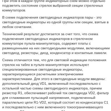
При этом в каждой группе индикаторных схем можно отдельно
подсветить состояние стрелок выбранной секции стрелочных
коммутаторов.
В схеме подключения светодиодных индикаторов пары - это
светодиодные индикаторы из одной группы или секции, взятые в
любом сочетании.
Технический результат достигается за счет того, что схема
подключения светодиодных индикаторов в стрелочном
коммутаторе пульта-манипулятора, содержит платы с
размещенными на них светодиодными модулями, включающими
светодиод, резисторы, диод, конденсатор и контактные ламели.
Схема отличается тем, что для световой индикации положения
стрелок на табло в пульте-манипуляторе используют
специализированные светодиодные индикаторы,
характеризующиеся расчетными электрическими
характеристиками. Для этого в светодиодные модули введены:
дополнительный диод VD1, включенный последовательно с
остальной частью схемы светодиодного индикатора, причем
резистор R1, обеспечивает рабочий ток светодиода VD2, фильтр
для сглаживания пульсаций напряжения, подключенный
параллельно цепи R1-VD2, который состоит из конденсатора С1
и последовательно с ним включенного токоограничивающего