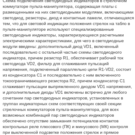
Схема подключения светодиодных индикаторов в стрелочном
коммутаторе пульта-манипулятора, содержащая платы с
размещенными на них светодиодными модулями, включающими
светодиод, резисторы, диод и контактные ламели, отличающаяся
тем, что для световой индикации положения стрелок на табло в
пульте-манипуляторе используют специализированные
светодиодные индикаторы, характеризующиеся расчетными
электрическими характеристиками, для чего в светодиодные
модули введены: дополнительный диод VD1, включенный
последовательно с остальной частью схемы светодиодного
индикатора, причем резистор R1, обеспечивает рабочий ток
светодиода VD2, фильтр для сглаживания пульсаций
напряжения, подключенный параллельно цепи R1-VD2, состоит
из конденсатора С1 и последовательно с ним включенного
токоограничивающего резистора R2, причем конденсатор С1
сглаживает пульсации выпрямленного диодом VD1 напряжения,
и дополнительные диоды VD1 включены встречно для любого
сочетании пар светодиодных индикаторов, установленных в
группах индикаторных схем соответствующих своей секции
стрелочных коммутаторов пульта-манипулятора, для всех
возможных комбинаций пар светодиодных индикаторов
обеспечено отсутствие замыкания потенциалов контактов
контрольных реле плюсового (ПК) и минусового (МК) контроля
при выключенной подсветке положения стрелок и прямое