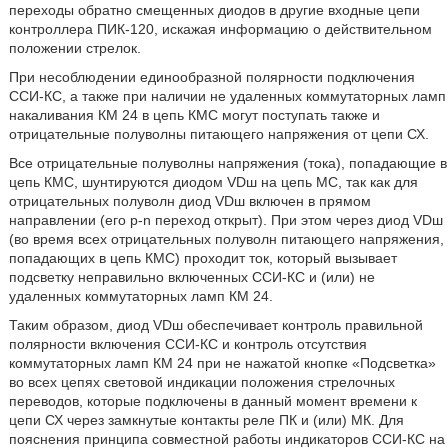
переходы обратно смещенных диодов в другие входные цепи
контроллера ПИК-120, искажая информацию о действительном
положении стрелок.
При несоблюдении единообразной полярности подключения
ССИ-КС, а также при наличии не удаленных коммутаторных ламп
накаливания КМ 24 в цепь КМС могут поступать также и
отрицательные полуволны питающего напряжения от цепи СХ.
Все отрицательные полуволны напряжения (тока), попадающие в
цепь КМС, шунтируются диодом VDш на цепь МС, так как для
отрицательных полуволн диод VDш включен в прямом
направлении (его p-n переход открыт). При этом через диод VDш
(во время всех отрицательных полуволн питающего напряжения,
попадающих в цепь КМС) проходит ток, который вызывает
подсветку неправильно включенных ССИ-КС и (или) не
удаленных коммутаторных ламп КМ 24.
Таким образом, диод VDш обеспечивает контроль правильной
полярности включения ССИ-КС и контроль отсутствия
коммутаторных ламп КМ 24 при не нажатой кнопке «Подсветка»
во всех цепях световой индикации положения стрелочных
переводов, которые подключены в данный момент времени к
цепи СХ через замкнутые контакты реле ПК и (или) МК. Для
пояснения принципа совместной работы индикаторов ССИ-КС на