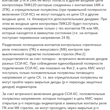
контактам 1ПК и 2МК не могут попасть в другие входные цепи
контроллера ПИК120 (которые соединены с контактами 1МК и
2ПК), а отрицательные полуволны (при правильной полярности
включения ССИ-КС) не могут попадать из цепи СХ в другие
входные цепи, т.к. блокируются дополнительными диодами. При
этом во входные цепи контролера ПИК120 будет поступать
переменное напряжение только с тех контактов ПК или МК,
которые находятся в замкнутом состоянии (т.е. на которые
поступает переменное напряжение 24 В).
Разделение потенциалов контактов контрольных стрелочных
реле плюсового (ПК) и минусового (МК) контроля при
выключенной подсветке положения стрелок (Фиг.2)
осуществляется за счет попарно - встречного включения диодов
разных ССИ-КС. При соблюдении единообразной полярности
подключения ССИ-КС, как показано на Фиг.2, в цепь КМС могут
поступать только положительные полуволны питающего
напряжения от цепи СХ, т.к. все отрицательные полуволны не
могут пройти через закрытые диоды (p-n переходы защитных
диодов) индикаторов.
За счет встречного включения диодов ССИ-КС, положительные
полуволны напряжения, которые попадают в цепь КМС через
открытые p-n переходы индикаторов и замкнутые контакты реле
ПК или МК стрелок, не могут проходить через закрытые p-n