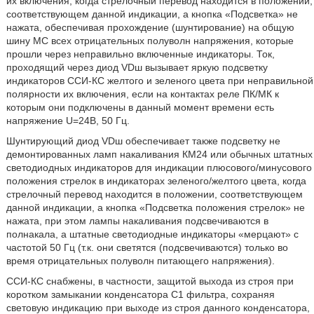
их включения, когда стрелочный перевод находится в положении,
соответствующем данной индикации, а кнопка «Подсветка» не
нажата, обеспечивая прохождение (шунтирование) на общую
шину МС всех отрицательных полуволн напряжения, которые
прошли через неправильно включенные индикаторы. Ток,
проходящий через диод VDш вызывает яркую подсветку
индикаторов ССИ-КС желтого и зеленого цвета при неправильной
полярности их включения, если на контактах реле ПК/МК к
которым они подключены в данный момент времени есть
напряжение U=24B, 50 Гц.
Шунтирующий диод VDш обеспечивает также подсветку не
демонтированных ламп накаливания КМ24 или обычных штатных
светодиодных индикаторов для индикации плюсового/минусового
положения стрелок в индикаторах зеленого/желтого цвета, когда
стрелочный перевод находится в положении, соответствующем
данной индикации, а кнопка «Подсветка положения стрелок» не
нажата, при этом лампы накаливания подсвечиваются в
полнакала, а штатные светодиодные индикаторы «мерцают» с
частотой 50 Гц (т.к. они светятся (подсвечиваются) только во
время отрицательных полуволн питающего напряжения).
ССИ-КС снабжены, в частности, защитой выхода из строя при
коротком замыкании конденсатора С1 фильтра, сохраняя
световую индикацию при выходе из строя данного конденсатора,