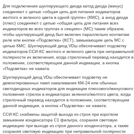
Для подключения шунтирующего диода катод диода (минус)
соединяют с цепью «общая цепь для питания индикаторов
желтого и зеленого цвета в одной группе» (КМС), а анод диода
(плюс) соединяют с цепью «общая цепь для питания всех
индикаторов во всех группах и секциях» (МС) таким образом,
чтобы шунтирующий диод был включен параллельно контактам
реле или кнопки «Подсветка» (КСТ), замыкающим цепь МС с
цепью КМС. Шунтирующий диод VDш обеспечивает подсветку
индикаторов ССИ-КС желтого и зеленого цвета при неправильной
полярности их включения, когда стрелочный перевод находится в
положении, соответствующем данной индикации, а кнопка
«Подсветка» не нажата.
Шунтирующий диод VDш обеспечивает подсветку не
демонтированных ламп накаливания КМ-24 или обычных
светодиодных индикаторов для индикации плюсового/минусового
положения стрелок в индикаторах зеленого/желтого цвета, когда
стрелочный перевод находится в положении, соответствующем
данной индикации, а кнопка «Подсветка» не нажата.
ССИ-КС снабжены защитой выхода из строя при коротком
замыкании конденсатора С1 фильтра, сохраняя световую
индикацию при выходе из строя данного конденсатора, а также
сохраняя световую индикацию при неправильной полярности