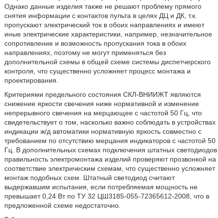
Однако данные изделия также не решают проблему прямого
снятия информации с контактов пульта в целях ДЦ и ДК, т.к.
пропускают электрический ток в обоих направлениях и имеют
иные электрические характеристики, например, незначительное
сопротивление и возможность пропускания тока в обоих
направлениях, поэтому не могут применяться без
дополнительной схемы в общей схеме системы диспетчерского
контроля, что существенно усложняет процесс монтажа и
проектирования.
Критериями предельного состояния СКЛ-ВНИИЖТ являются
снижение яркости свечения ниже нормативной и изменение
непрерывного свечения на мерцающее с частотой 50 Гц, что
свидетельствует о том, насколько важно соблюдать в устройствах
индикации ж/д автоматики нормативную яркость совместно с
требованием по отсутствию мерцания индикаторов с частотой 50
Гц. В дополнительных схемах подключения штатных светодиодов
правильность электромонтажа изделий проверяют прозвонкой на
соответствие электрическим схемам, что существенно усложняет
монтаж подобных схем. Штатный светодиод считают
выдержавшим испытания, если потребляемая мощность не
превышает 0,24 Вт по ТУ 32 ЦШ3185-055-72365612-2008, что в
предложенной схеме недостаточно.