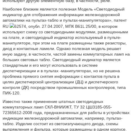
используют другую элементную базу, в частности, реле.
Наиболее близким является полезная Модель «Светодиодный
индикатор для отображения информации железнодорожной
автоматики на пультах-табло и пультах-манипуляторах», патент
RU
62574, опубл. 27.04.2007, МПК B61L 25/00, в котором
используют схему со светодиодными модулями, размещенными
на плате, и светодиодный индикатор используемый в пульте-
манипуляторе, при этом на плате размещены также резисторы,
диод и контактные ламели. Однако полезная модель решает
иную задачу, в частности, частой замены коммутаторных ламп на
больших световых табло. Светодиодный индикатор является
стандартным и его могут использовать в системе
диспетчеризации и в пультах -манипуляторах, но не решена
проблема прямого снятия информации с контактов пульта в
целях диспетчерской централизации (ДЦ) и диспетчерского
контроля (ДК) посредством промышленных контроллеров, типа
ПИК-120.
Известно также применение штатных светодиодных
коммутаторных ламп СКЛ-ВНИИЖТ, ТУ 32 ЦШ3185-055-
72365612-2008 года, предназначенных для работы в устройствах
индикации железнодорожной автоматики, например, пультах-
табло. Изделие состоит из светоизлучающего диода, схемы
выпрямления и фильтра, которые размещены в одном корпусе.