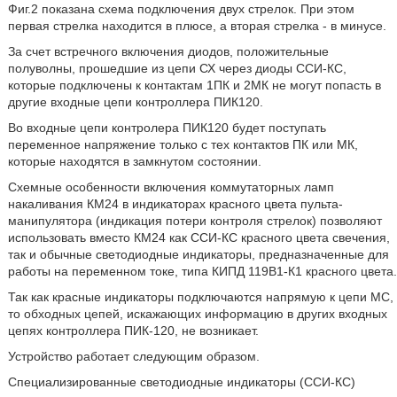
Фиг.2 показана схема подключения двух стрелок. При этом
первая стрелка находится в плюсе, а вторая стрелка - в минусе.
За счет встречного включения диодов, положительные
полуволны, прошедшие из цепи СХ через диоды ССИ-КС,
которые подключены к контактам 1ПК и 2МК не могут попасть в
другие входные цепи контроллера ПИК120.
Во входные цепи контролера ПИК120 будет поступать
переменное напряжение только с тех контактов ПК или МК,
которые находятся в замкнутом состоянии.
Схемные особенности включения коммутаторных ламп
накаливания КМ24 в индикаторах красного цвета пульта-
манипулятора (индикация потери контроля стрелок) позволяют
использовать вместо КМ24 как ССИ-КС красного цвета свечения,
так и обычные светодиодные индикаторы, предназначенные для
работы на переменном токе, типа КИПД 119В1-К1 красного цвета.
Так как красные индикаторы подключаются напрямую к цепи МС,
то обходных цепей, искажающих информацию в других входных
цепях контроллера ПИК-120, не возникает.
Устройство работает следующим образом.
Специализированные светодиодные индикаторы (ССИ-КС)