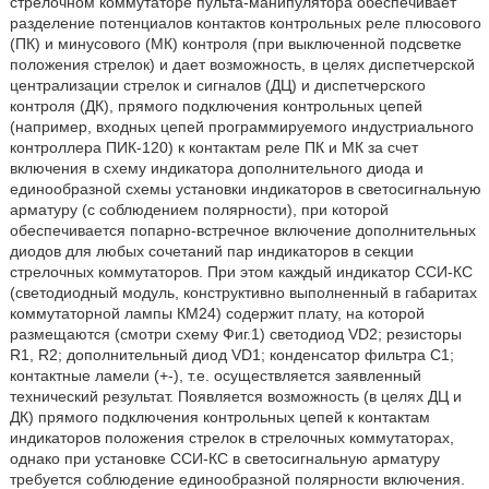
стрелочном коммутаторе пульта-манипулятора обеспечивает
разделение потенциалов контактов контрольных реле плюсового
(ПК) и минусового (МК) контроля (при выключенной подсветке
положения стрелок) и дает возможность, в целях диспетчерской
централизации стрелок и сигналов (ДЦ) и диспетчерского
контроля (ДК), прямого подключения контрольных цепей
(например, входных цепей программируемого индустриального
контроллера ПИК-120) к контактам реле ПК и МК за счет
включения в схему индикатора дополнительного диода и
единообразной схемы установки индикаторов в светосигнальную
арматуру (с соблюдением полярности), при которой
обеспечивается попарно-встречное включение дополнительных
диодов для любых сочетаний пар индикаторов в секции
стрелочных коммутаторов. При этом каждый индикатор ССИ-КС
(светодиодный модуль, конструктивно выполненный в габаритах
коммутаторной лампы КМ24) содержит плату, на которой
размещаются (смотри схему Фиг.1) светодиод VD2; резисторы
R1, R2; дополнительный диод VD1; конденсатор фильтра С1;
контактные ламели (+-), т.е. осуществляется заявленный
технический результат. Появляется возможность (в целях ДЦ и
ДК) прямого подключения контрольных цепей к контактам
индикаторов положения стрелок в стрелочных коммутаторах,
однако при установке ССИ-КС в светосигнальную арматуру
требуется соблюдение единообразной полярности включения.