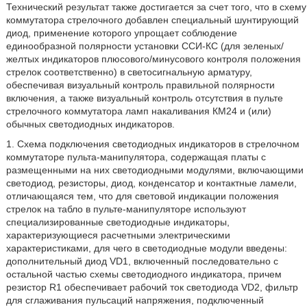
Технический результат также достигается за счет того, что в схему
коммутатора стрелочного добавлен специальный шунтирующий
диод, применение которого упрощает соблюдение
единообразной полярности установки ССИ-КС (для зеленых/
желтых индикаторов плюсового/минусового контроля положения
стрелок соответственно) в светосигнальную арматуру,
обеспечивая визуальный контроль правильной полярности
включения, а также визуальный контроль отсутствия в пульте
стрелочного коммутатора ламп накаливания КМ24 и (или)
обычных светодиодных индикаторов.
1. Схема подключения светодиодных индикаторов в стрелочном
коммутаторе пульта-манипулятора, содержащая платы с
размещенными на них светодиодными модулями, включающими
светодиод, резисторы, диод, конденсатор и контактные ламели,
отличающаяся тем, что для световой индикации положения
стрелок на табло в пульте-манипуляторе используют
специализированные светодиодные индикаторы,
характеризующиеся расчетными электрическими
характеристиками, для чего в светодиодные модули введены:
дополнительный диод VD1, включенный последовательно с
остальной частью схемы светодиодного индикатора, причем
резистор R1 обеспечивает рабочий ток светодиода VD2, фильтр
для сглаживания пульсаций напряжения, подключенный