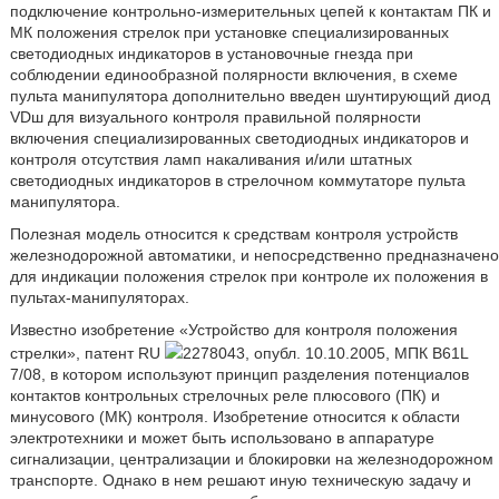
подключение контрольно-измерительных цепей к контактам ПК и
МК положения стрелок при установке специализированных
светодиодных индикаторов в установочные гнезда при
соблюдении единообразной полярности включения, в схеме
пульта манипулятора дополнительно введен шунтирующий диод
VDш для визуального контроля правильной полярности
включения специализированных светодиодных индикаторов и
контроля отсутствия ламп накаливания и/или штатных
светодиодных индикаторов в стрелочном коммутаторе пульта
манипулятора.
Полезная модель относится к средствам контроля устройств
железнодорожной автоматики, и непосредственно предназначено
для индикации положения стрелок при контроле их положения в
пультах-манипуляторах.
Известно изобретение «Устройство для контроля положения
стрелки», патент RU
2278043, опубл. 10.10.2005, МПК B61L
7/08, в котором используют принцип разделения потенциалов
контактов контрольных стрелочных реле плюсового (ПК) и
минусового (МК) контроля. Изобретение относится к области
электротехники и может быть использовано в аппаратуре
сигнализации, централизации и блокировки на железнодорожном
транспорте. Однако в нем решают иную техническую задачу и