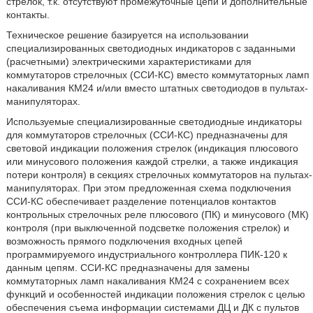
стрелок, т.к. отсутствуют промежуточные цепи и дополнительные
контакты.
Техническое решение базируется на использовании
специализированных светодиодных индикаторов с заданными
(расчетными) электрическими характеристиками для
коммутаторов стрелочных (ССИ-КС) вместо коммутаторных ламп
накаливания КМ24 и/или вместо штатных светодиодов в пультах-
манипуляторах.
Используемые специализированные светодиодные индикаторы
для коммутаторов стрелочных (ССИ-КС) предназначены для
световой индикации положения стрелок (индикация плюсового
или минусового положения каждой стрелки, а также индикация
потери контроля) в секциях стрелочных коммутаторов на пультах-
манипуляторах. При этом предложенная схема подключения
ССИ-КС обеспечивает разделение потенциалов контактов
контрольных стрелочных реле плюсового (ПК) и минусового (МК)
контроля (при выключенной подсветке положения стрелок) и
возможность прямого подключения входных цепей
программируемого индустриального контроллера ПИК-120 к
данным цепям. ССИ-КС предназначены для замены
коммутаторных ламп накаливания КМ24 с сохранением всех
функций и особенностей индикации положения стрелок с целью
обеспечения съема информации системами ДЦ и ДК с пультов