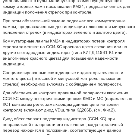
устанавливают в пульт-манипулятор взамен существующих
коммутаторных ламп накаливания КМ24, предназначенных для
индикации положения стрелок при контроле.
При этом обязательной замене подлежат все коммутаторные
лампы, предназначенные для индикации плюсового и минусового
положения стрелок (в индикаторах зеленого и желтого цвета).
Коммутаторные лампы КМ24 в индикаторах потери контроля
стрелки заменяют на ССИ-КС красного цвета свечения или на
другие светодиодные индикаторы (типа КИПД 119В1-К1 или
аналогичные красного цвета) для повышения надежности
индикации.
Специализированные светодиодные индикаторы зеленого и
желтого цвета (плюсовой и минусовой контроль положения
стрелки) необходимо включать с соблюдением полярности.
Для обеспечения контроля правильной полярности включения
ССИ-КС между электрическими цепями КМС и МС (параллельно
КСТ контактам реле, замыкающим данные цепи на время
контроля) включают диод VDш, типа КД206В, (см. Фиг.2).
Диод обеспечивает подсветку индикатора (ССИ-КС) при
неправильной полярности его включения, когда стрелочный
перевод находится в положении, соответствующем данной