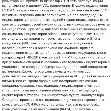
резистора R2, причем конденсатор С1 сглаживает пульсации
выпрямленного диодом VD1 напряжения. В схеме подключения
ССИ-КС в стрелочном коммутаторе дополнительные диоды VD1
включены встречно для любого сочетания пар светодиодных
индикаторов, установленных в одной группе индикаторных схем,
соответствующих своей секции стрелочных коммутаторов пульта-
манипулятора. При этом, для всех возможных комбинаций пар
светодиодных индикаторов обеспечено отсутствие замыкания
потенциалов контактов контрольных реле плюсового (ПК) и
минусового (МК) контроля при выключенной подсветке
положения стрелок и обеспечена возможность прямого
подключения входных цепей промышленного индустриального
контроллера ПИК-120 к контактам ПК и МК положения стрелок
при установке специализированных светодиодных индикаторов в
установочные гнезда и соблюдении единообразной полярности
включения. Кроме того, в схему пульта манипулятора
дополнительно введен шунтирующий диод VDш для обеспечения
визуального контроля правильной полярности включения
специализированных светодиодных индикаторов и контроля
отсутствия ламп накаливания и/или штатных светодиодных
индикаторов в стрелочном коммутаторе пульта манипулятора.
Специализированные светодиодные индикаторы стрелочного
коммутатора (ССИ-КС) могут устанавливаться взамен всех
коммутаторных ламп накаливания (КМ24) или штатных