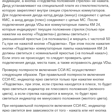
индикации, а кнопка «Подсветка положения стрелок» не нажата.
Диод устанавливают на специальной плате из стеклотекстолита,
которую закрепляют внутри секции стрелочных коммутаторов.
Для подключения диода катод диода (минус) соединяют с цепью
КМС, а анод диода (плюс) соединяют с цепью МС. После
подключения диода VDш все коммутаторные лампы КМ 24,
которые индицируют текущее положение стрелок (только при
нажатии на кнопку «Подсветка») должны светиться с
уменьшенной яркостью («в полнакала») и мерцать с частотой 50
Гц при не нажатой кнопке «Подсветка». При этом после нажатия
кнопки «Подсветка» коммутаторные лампы накаливания КМ 24
должны светиться с номинальной яркостью («в полный накал»).
Если этого не происходит, то следует проверить цепи
подключения диода, места паек, а также исправность диода VDш.
Проверку полярности включения ССИ-КС осуществляют
следующим образом. При правильной полярности включения
ССИ-КС, индикатор ярко светится только при нажатии кнопки
«Подсветка», при этом, если стрелка находится в плюсе, то будет
ярко светиться индикатор ее плюсового положения (зеленого
цвета), а если стрелка находится в минусе, то будет ярко
светиться индикатор ее минусового положения (желтого цвета).
При неправильной полярности включения ССИ-КС, индикатор
ярко светится вне зависимости от того - нажата или нет кнопка