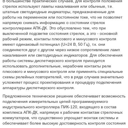
В большинстве практических случаев, для контроля положения
стрелок используют лампы накаливания или обычные, т.е.
штатные светодиодные индикаторы, предназначенные для
работы на переменном или постоянном токе, что не позволяет
напрямую снимать информацию о состоянии стрелок
контроллерами АПК-ДК. Это обусловлено тем, что при
выключенной подсветке состояния стрелок, а это - основной
рабочий режим, контакты плюсового и минусового контроля
имеют одинаковый потенциал (U=24 В, 50 Гц), т.к. они
соединяются друг с другом через низкое сопротивление ламп
накаливания или светодиодных индикаторов. Для обеспечения
работы системы диспетчерского контроля приходится
использовать дополнительные, нерабочие контакты реле
плюсового и минусового контроля или применять специальные
схемы релейных повторителей, что в ряде случаев значительно
усложняет процесс проектирования и процедуру подключения
аппаратуры диспетчерского контроля.
Предложенное техническое решение обеспечивает возможность
подключения измерительных цепей программируемого
индустриального контроллера ПИК-120, входящего в состав
комплекса АПК-ДК, напрямую к рабочим контактам стрелочных
коммутаторов, что существенно упрощает монтаж системы и
обеспечивает более высокую достоверность контроля состояния