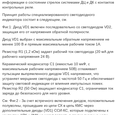
информации о состоянии стрелок системами ДЦ и ДК с контактов
контрольных реле.
Принцип работы специализированного светодиодного
индикатора состоит в следующем, см.
Фиг.1: Диод VD1 включен последовательно со светодиодом VD2,
защищая его от напряжения обратной полярности.
Диод VD1 выбран с максимальным обратным напряжением не
менее 100 В и прямым максимальным рабочим током 1А.
Резистор R1 (1,2 кОм) задает рабочий ток светодиода (20 мА для
рабочего напряжения 24 В).
Керамический конденсатор С1 (емкостью 10 мкФ, с
максимальным рабочим напряжением 50B) сглаживает
пульсации выпрямленного диодом VD1 напряжения, что
устраняет мерцание светодиода с частотой 50 Гц и обеспечивает
защиту световой индикации от влияния импульсных помех.
Резистор R2 (50 Ом) защищает конденсатор С1, ограничивая ток
заряда до безопасного для него уровня.
См. Фиг.2 - За счет встречного включения диодов, положительные
полуволны, прошедшие из цепи СХ в цепь КМС через
дополнительные диоды (VD1) ССИ-КС, которые подключены к