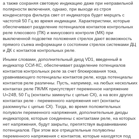
а также сохраняя световую индикацию даже при неправильной
полярности включения, однако, при выходе из строя
конденсатора фильтра свет от индикатора будет мерцать с
частотой 50 Гц во время индикации. Характеристики, которые
обеспечивают разделение потенциалов контактов контрольных
реле плюсового (ПК) и минусового контроля (МК) при
выключенной подсветке положения стрелок дают возможность
прямого съема информации о состоянии стрелок системами ДЦ
и ДК с контактов контрольных реле.
Иными словами, дополнительный диод VD1, введенный в
индикатор ССИ-КС, обеспечивает разделение потенциалов
контактов контрольных реле за счет блокирования тока,
уравнивающего потенциалы контактов реле, когда потенциалы
контактов реле различны. Пусть, например, на любых нескольких
контактах реле ПК/МК присутствует переменное напряжение
U=24B, 50 Гц (контакты замкнуты с цепью СХ), а на всех других
контактах реле - переменного напряжения нет (контакты
разомкнуты с цепью СХ). Тогда, во время положительных
полуволн переменного напряжения, дополнительные диоды
индикаторов, которые соединены с контактами реле, на которых
нет напряжения, будут закрыты, препятствуя выравниванию
потенциалов. При этом все отрицательные полуволны
переменного напряжения с контактов, которые находятся под