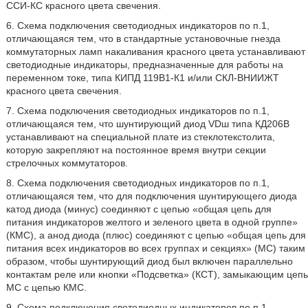
ССИ-КС красного цвета свечения.
6. Схема подключения светодиодных индикаторов по п.1,
отличающаяся тем, что в стандартные установочные гнезда
коммутаторных ламп накаливания красного цвета устанавливают
светодиодные индикаторы, предназначенные для работы на
переменном токе, типа КИПД 119В1-К1 и/или СКЛ-ВНИИЖТ
красного цвета свечения.
7. Схема подключения светодиодных индикаторов по п.1,
отличающаяся тем, что шунтирующий диод VDш типа КД206В
устанавливают на специальной плате из стеклотекстолита,
которую закрепляют на постоянное время внутри секции
стрелочных коммутаторов.
8. Схема подключения светодиодных индикаторов по п.1,
отличающаяся тем, что для подключения шунтирующего диода
катод диода (минус) соединяют с цепью «общая цепь для
питания индикаторов желтого и зеленого цвета в одной группе»
(КМС), а анод диода (плюс) соединяют с цепью «общая цепь для
питания всех индикаторов во всех группах и секциях» (МС) таким
образом, чтобы шунтирующий диод был включен параллельно
контактам реле или кнопки «Подсветка» (КСТ), замыкающим цепь
МС с цепью КМС.
9. Схема подключения светодиодных индикаторов по п.1,