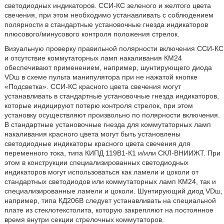
светодиодных индикаторов. ССИ-КС зеленого и желтого цвета
свечения, при этом необходимо устанавливать с соблюдением
полярности в стандартные установочные гнезда индикаторов
плюсового/минусового контроля положения стрелок.
Визуальную проверку правильной полярности включения ССИ-КС
и отсутствие коммутаторных ламп накаливания КМ24
обеспечивают применением, например, шунтирующего диода
VDш в схеме пульта манипулятора при не нажатой кнопке
«Подсветка». ССИ-КС красного цвета свечения могут
устанавливать в стандартные установочные гнезда индикаторов,
которые индицируют потерю контроля стрелок, при этом
установку осуществляют произвольно по полярности включения.
В стандартные установочные гнезда для коммутаторных ламп
накаливания красного цвета могут быть установлены
светодиодные индикаторы красного цвета свечения для
переменного тока, типа КИПД 119В1-К1 и/или СКЛ-ВНИИЖТ. При
этом в конструкции специализированных светодиодных
индикаторов могут использоваться как ламели и цоколи от
стандартных светодиодов или коммутаторных ламп КМ24, так и
специализированные ламели и цоколи. Шунтирующий диод VDш,
например, типа КД206В следует устанавливать на специальной
плате из стеклотекстолита, которую закрепляют на постоянное
время внутри секции стрелочных коммутаторов.