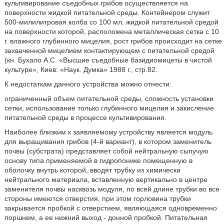
культивирование съедобных грибов осуществляется на
поверхноcти жидкой питательной среды. Контейнером служит
500-милилитровая колба со 100 мл. жидкой питательной средой
на поверхности которой, расположена металлическая сетка с 10
г. влажного глубинного мицелия, рост грибов происходит на сетке
захваченной мицелием контактирующем с питательной средой
(кн. Бухало А.С. «Высшие съедобные базидиомицеты в чистой
культуре», Киев: «Наук. Думка» 1988 г., стр.82.
К недостаткам данного устройства можно отнести:
ограниченный объем питательной среды, сложность установки
сетки, использование только глубинного мицелия и закисление
питательной среды в процессе культивирования.
Наиболее близким к заявляемому устройству является модуль
для выращивания грибов (4-й вариант), в котором заменитель
почвы (субстрата) представляет собой нейтральную сыпучую
основу типа применяемой в гидропонике помещенную в
оболочку внутрь которой, вводят трубку из химически
нейтрального материала, вставленную вертикально в центре
заменителя почвы насквозь модуля, по всей длине трубки во все
стороны имеются отверстия, при этом горловина трубки
закрывается пробкой с отверстием, являющаяся одновременно
поршнем, а ее нижний выход - донной пробкой. Питательная