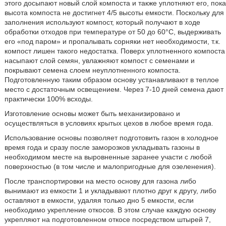
этого досыпают новый слой компоста и также уплотняют его, пока
высота компоста не достигнет 4/5 высоты емкости. Поскольку для
заполнения используют компост, который получают в ходе
обработки отходов при температуре от 50 до 60°С, выдерживать
его «под паром» и пропалывать сорняки нет необходимости, т.к.
компост лишен такого недостатка. Поверх уплотненного компоста
насыпают слой семян, увлажняют компост с семенами и
покрывают семена слоем неуплотненного компоста.
Подготовленную таким образом основу устанавливают в теплое
место с достаточным освещением. Через 7-10 дней семена дают
практически 100% всходы.
Изготовление основы может быть механизировано и
осуществляться в условиях крытых цехов в любое время года.
Использование основы позволяет подготовить газон в холодное
время года и сразу после заморозков укладывать газоны в
необходимом месте на выровненные заранее участи с любой
поверхностью (в том числе и малопригодные для озеленения).
После транспортировки на место основу для газона либо
вынимают из емкости 1 и укладывают плотно друг к другу, либо
оставляют в емкости, удаляя только дно 5 емкости, если
необходимо укрепление откосов. В этом случае каждую основу
укрепляют на подготовленном откосе посредством штырей 7,