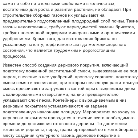
сами по себе питательными свойствами в количествах,
достаточных для роста и развития растений, не обладают. При
строительстве сборных газонов их укладывают на
предварительно подготовленный плодородный слой почвы. Такие
газоны недолговечны, требуют периодической замены брикетов,
требуют постоянной подкормки минеральными и органическими
удобрениями. Кроме того, для изготовления брикета по
указанному патенту, торф измельчают до мелкодисперсного
состояния, что является трудоемким и дорогостоящим
процессом.
Известен способ создания дернового покрытия, включающий
подготовку почвенной растительной смеси, выдерживание ее под
паром, внесение в нее удобрений, прополку сорняков, подготовку
смеси семян и засеивание, при котором почвенную растительную
смесь просеивают и загружают в контейнеры с выдвижным дном
с калиброванными отверстиями, на дно предварительно
укладывают слой песка. Контейнеры с выращиваемым в низ
дерновым покрытием устанавливаются на заранее
подготовленную наклонную площадку. Мероприятия по уходу за
дерновым покрытием проводятся в течение всего необходимого
времени до достижения готовности дернины. По достижении
готовности дернины, перед транспортировкой ее в контейнерах в
месту создания культурного газона, дерновое покрытие в