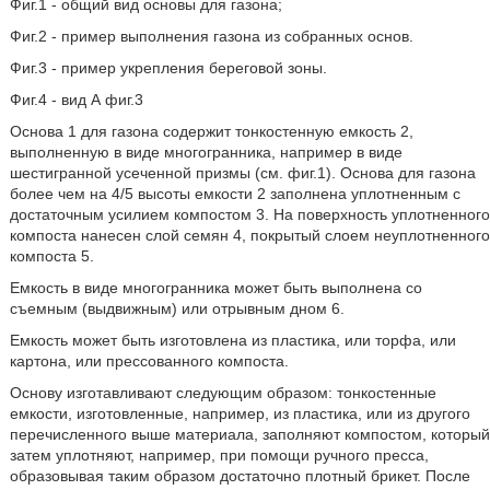
Фиг.1 - общий вид основы для газона;
Фиг.2 - пример выполнения газона из собранных основ.
Фиг.3 - пример укрепления береговой зоны.
Фиг.4 - вид А фиг.3
Основа 1 для газона содержит тонкостенную емкость 2,
выполненную в виде многогранника, например в виде
шестигранной усеченной призмы (см. фиг.1). Основа для газона
более чем на 4/5 высоты емкости 2 заполнена уплотненным с
достаточным усилием компостом 3. На поверхность уплотненного
компоста нанесен слой семян 4, покрытый слоем неуплотненного
компоста 5.
Емкость в виде многогранника может быть выполнена со
съемным (выдвижным) или отрывным дном 6.
Емкость может быть изготовлена из пластика, или торфа, или
картона, или прессованного компоста.
Основу изготавливают следующим образом: тонкостенные
емкости, изготовленные, например, из пластика, или из другого
перечисленного выше материала, заполняют компостом, который
затем уплотняют, например, при помощи ручного пресса,
образовывая таким образом достаточно плотный брикет. После