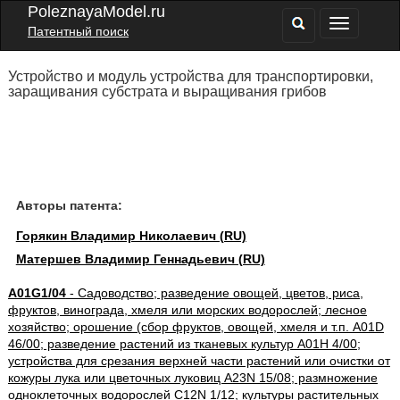
PoleznayaModel.ru
Патентный поиск
Устройство и модуль устройства для транспортировки,
заращивания субстрата и выращивания грибов
Авторы патента:
Горякин Владимир Николаевич (RU)
Матершев Владимир Геннадьевич (RU)
A01G1/04
- Садоводство; разведение овощей, цветов, риса,
фруктов, винограда, хмеля или морских водорослей; лесное
хозяйство; орошение (сбор фруктов, овощей, хмеля и т.п. A01D
46/00; разведение растений из тканевых культур A01H 4/00;
устройства для срезания верхней части растений или очистки от
кожуры лука или цветочных луковиц A23N 15/08; размножение
одноклеточных водорослей C12N 1/12; культуры растительных