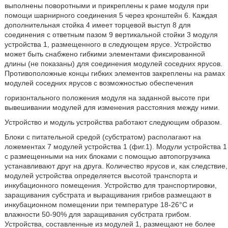
выполнены поворотными и прикреплены к раме модуля при
помощи шарнирного соединения 5 через кронштейн 6. Каждая
дополнительная стойка 4 имеет торцевой выступ 8 для
соединения с ответным пазом 9 вертикальной стойки 3 модуля
устройства 1, размещенного в следующем ярусе. Устройство
может быть снабжено гибкими элементами фиксированной
длины (не показаны) для соединения модулей соседних ярусов.
Противоположные концы гибких элементов закреплены на рамах
модулей соседних ярусов с возможностью обеспечения
горизонтального положения модуля на заданной высоте при
вывешивании модулей для изменения расстояния между ними.
Устройство и модуль устройства работают следующим образом.
Блоки с питательной средой (субстратом) располагают на
ложементах 7 модулей устройства 1 (фиг.1). Модули устройства 1
с размещенными на них блоками с помощью автопогрузчика
устанавливают друг на друга. Количество ярусов и, как следствие,
модулей устройства определяется высотой транспорта и
инкубационного помещения. Устройство для транспортировки,
заращивания субстрата и выращивания грибов размещают в
инкубационном помещении при температуре 18-26°С и
влажности 50-90% для заращивания субстрата грибом.
Устройства, составленные из модулей 1, размещают не более