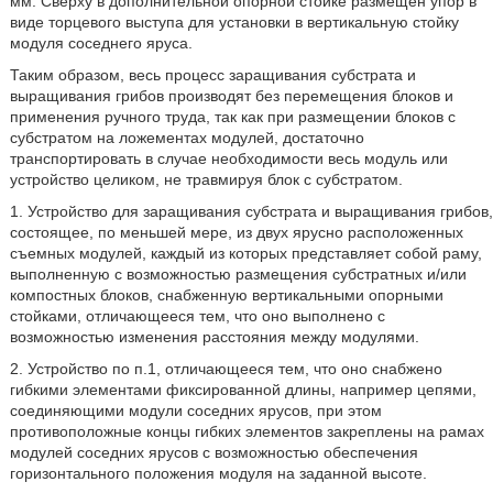
мм. Сверху в дополнительной опорной стойке размещен упор в
виде торцевого выступа для установки в вертикальную стойку
модуля соседнего яруса.
Таким образом, весь процесс заращивания субстрата и
выращивания грибов производят без перемещения блоков и
применения ручного труда, так как при размещении блоков с
субстратом на ложементах модулей, достаточно
транспортировать в случае необходимости весь модуль или
устройство целиком, не травмируя блок с субстратом.
1. Устройство для заращивания субстрата и выращивания грибов,
состоящее, по меньшей мере, из двух ярусно расположенных
съемных модулей, каждый из которых представляет собой раму,
выполненную с возможностью размещения субстратных и/или
компостных блоков, снабженную вертикальными опорными
стойками, отличающееся тем, что оно выполнено с
возможностью изменения расстояния между модулями.
2. Устройство по п.1, отличающееся тем, что оно снабжено
гибкими элементами фиксированной длины, например цепями,
соединяющими модули соседних ярусов, при этом
противоположные концы гибких элементов закреплены на рамах
модулей соседних ярусов с возможностью обеспечения
горизонтального положения модуля на заданной высоте.