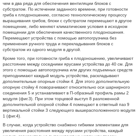
чем в два ряда для обеспечения вентиляции блоков с
субстратом. По истечении заданного времени, при готовности
гриба к плодоношению, согласно технологическому процессу
выращивания грибов, блоки с субстратом перемещают в другое
помещение, либо меняют климатические условия в исходном
помещении для обеспечения качественного плодоношения.
Перемещают устройства с помощью автопогрузчика без
применения ручного труда и перекладывания блоков с
субстратом из одного модуля в другой.
Кроме того, при готовности гриба к плодоношению, увеличивают
расстояние между соседними ярусами устройства до 40 см. Для
этого с помощью автопогрузчика или других подъемных средств
приподнимают каждый модуль устройства, раскладывают
дополнительные опорные стойки 4. Для этого дополнительную
опорную стойку 4 поворачивают относительно оси шарнирного
соединения 5 и устанавливают в П-образный профиль рамы 2
модуля (фиг.3). При этом торцевой выступ 8 разложенной
дополнительной опорной стойки 4 помещают в ответный паз 9
вертикальной стойки 3 следующего вышерасположенного модуля
1 (фиг.4).
В случае, когда устройство снабжено гибкими элементами для
увеличения расстояния между ярусами устройства, каждый