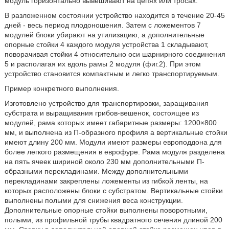
модуль горизонтально вывешивают на цепях или тросах.
В разложенном состоянии устройство находится в течение 20-45
дней - весь период плодоношения. Затем с ложементов 7
модулей блоки убирают на утилизацию, а дополнительные
опорные стойки 4 каждого модуля устройства 1 складывают,
поворачивая стойки 4 относительно оси шарнирного соединения
5 и располагая их вдоль рамы 2 модуля (фиг.2). При этом
устройство становится компактным и легко транспортируемым.
Пример конкретного выполнения.
Изготовлено устройство для транспортировки, заращивания
субстрата и выращивания грибов-вешенок, состоящее из
модулей, рама которых имеет габаритные размеры: 1200×800
мм, и выполнена из П-образного профиля а вертикальные стойки
имеют длину 200 мм. Модули имеют размеры европоддона для
более легкого размещения в еврофуре. Рама модуля разделена
на пять ячеек шириной около 230 мм дополнительными П-
образными перекладинами. Между дополнительными
перекладинами закреплены ложементы из гибкой ленты, на
которых расположены блоки с субстратом. Вертикальные стойки
выполнены полыми для снижения веса конструкции.
Дополнительные опорные стойки выполнены поворотными,
полыми, из профильной трубы квадратного сечения длиной 200