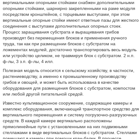
вертикальными опорными стойками снабжен дополнительными
опорными стойками, шарнирно закрепленными на раме модуля
посредством кронштейнов, с торцевыми выступами, при этом
вертикальные опорные стойки имеют ответные пазы для жесткого
соединения с выступами дополнительных опорных стоек.
Процесс заращивания субстрата и выращивания грибов
производят без перемещения блоков и применения ручного
труда, так как при размещении блоков с субстратом на
ложементах модулей, достаточно транспортировать весь модуль
или устройство целиком, не травмируя блок с субстратом. 2 н.п.
ф-лы, 3 з.п. ф-лы, 4 илл.
Полезная модель относится к сельскому хозяйству, в частности,
растениеводству, а именно к промышленному производству
грибов и овощей, и может быть использована в качестве
оборудования для размещения блоков с субстратом, компостом
или любой другой питательной средой.
Известно культивационное сооружение, содержащее камеры и
комплекс оборудования, включающий транспортное средство для
вертикального перемещения и систему погрузочно-разгрузочных
средств. В каждой камере вертикально расположены
прямолинейные пути с установленными на них подвижными
стеллажами в виде вертикальных блоков с субстратом. Стеллажи
помещают в камеры при помощи кран-балки. В процессе