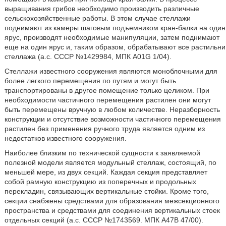
выращивания грибов необходимо производить различные
сельскохозяйственные работы. В этом случае стеллажи
поднимают из камеры шаговым подъемником кран-балки на один
ярус, производят необходимые манипуляции, затем поднимают
еще на один ярус и, таким образом, обрабатывают все растильни
стеллажа (а.с. СССР №1429984, МПК A01G 1/04).
Стеллажи известного сооружения являются моноблочными для
более легкого перемещения по путям и могут быть
транспортированы в другое помещение только целиком. При
необходимости частичного перемещения растилен они могут
быть перемещены вручную в любом количестве. Неразборность
конструкции и отсутствие возможности частичного перемещения
растилен без применения ручного труда является одним из
недостатков известного сооружения.
Наиболее близким по технической сущности к заявляемой
полезной модели является модульный стеллаж, состоящий, по
меньшей мере, из двух секций. Каждая секция представляет
собой рамную конструкцию из поперечных и продольных
перекладин, связывающих вертикальные стойки. Кроме того,
секции снабжены средствами для образования межсекционного
пространства и средствами для соединения вертикальных стоек
отдельных секций (а.с. СССР №1743569. МПК А47В 47/00).